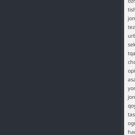
oz
ti
jo
te
ur
se
tq
ch
op
as
yo
jo
qo
ta
og
ha