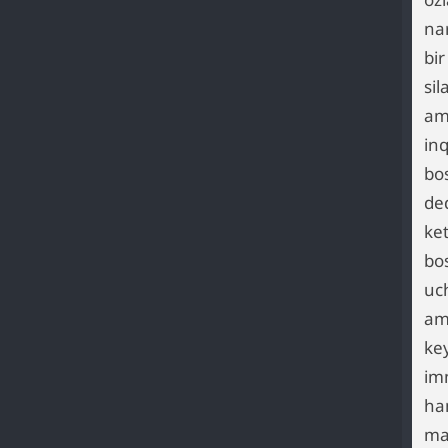
na
bi
sil
am
in
bo
de
ket
bo
uc
am
ke
im
ha
man