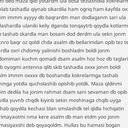
mi deb maza qlib yotardm ula bosa tezlashdila kokrelar
shlab tashadla qiynab sikardila ham ogriq ham kayfda ox
nim immm ayyyy db baqrardm man dodlaganm sari ula
zlashardla ulaniki keliy dganda tonqaytrb qoydla kotlar
b tashab skardla man bosam dod derdm ula sekn jonm
knro baqr oz qoldi chda asalm db bellarimdan opib tez t
ardla oxri chdomiy yalinishi boshladm boldi jonm
domiman kuchm qomadi dsam asalm hoz hoz db taglar
ib oyogmi antenna qlib skib tashadla oxxx jonm boldi
alm immm oxxxx db boshandla kokrelarmga tashab
nmga yotdla qucholashib opishib yotdk. Maza qldinmi
nim dedila ha jonim rahmat dsam sani sevaman db opib
ydla yuvnb chqdk kiyinb sekin moshinaga chqib uyga
shab qoydila kechasi blan smslashdk tel qldla hichqatin
rimayaotmi nma kere asalm db man etdm yoo jonm
masiyaxshi deb qoyaqoldm. Hullas bu hamasi bogan