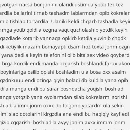
votgan narsa bor jonimi olaridi ustimda yotib tez tez
kardila bellarini tirnab tashadm lablarmdan opib kokrela
mib tishlab tortardila. Ulaniki keldi chqarb tashadla keyi
nmga yotib qoldila ozgna vaqt qucholashib yotdik keyin
rgazdlade kotarib vannaga opkirb ketdla yuvinib chqdk
ldi ketiylik mazam bomayapti dsam hoz toxta jonm ozg
 yana dedila keyin telefonini olib bita sex video qoyberd
i brga kordik endi manda ozgarish boshlandi farux akoo
 boyinlariga osilib opishi boshladim ula bosa oxx asalm
rgzdnkuuu endi ozinga qiyin boladi db kuldila yana opib
tdila manga endi bu safar boshqacha yoqishi boshladi
vanga yotqzib yana oyolarmdan silab kokrelarmi sorishi
shladila imm jonm oxxx db tolgonb yotardm ula sekin
mi slab qotolarini kirgzdla ana endi bu haqiqiy kayf edi
rgizib cgqarishi boshladila ayyy jonim axxx immm jonm