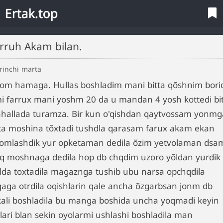
Ertak.top
arruh Akam bilan.
rinchi marta
lom hamaga. Hullas boshladim mani bitta qõshnim bori
mi farrux mani yoshm 20 da u mandan 4 yosh kottedi bi
hallada turamza. Bir kun o'qishdan qaytvossam yonmg
tta moshina tõxtadi tushdla qarasam farux akam ekan
lomlashdik yur opketaman dedila õzim yetvolaman dsa
iq moshnaga dedila hop db chqdim uzoro yõldan yurdik
'lda toxtadila magaznga tushib ubu narsa opchqdila
qaga otrdila oqishlarin qale ancha õzgarbsan jonm db
kali boshladila bu manga boshida uncha yoqmadi keyin
llari blan sekin oyolarmi ushlashi boshladila man