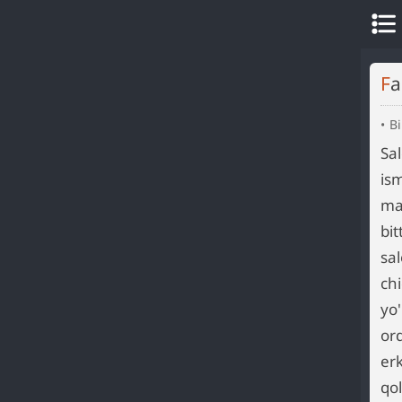
F
Bi
Sa
is
ma
bi
sa
ch
yo
or
er
qo