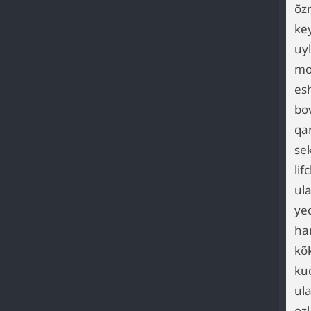
õz
ke
uy
mo
es
bo
qa
se
lif
ul
ye
ha
kõ
ku
ula
oz