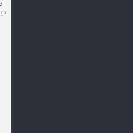
di
nga