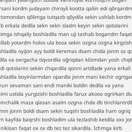
rsani kordm judayam chiroyli kootta qaliin edi qõrqard
r tomondan qõlimga tutqazb qõydila sekin ushlab kordm
ab erkala dedila sekn sekn sladm keyin sekin qotolarini
imga ishqaliy boshladila man uji tashab bogandm faqat
qillab yotardm holos ula bosa sekin ozgna ozgna kirgzish
shladila oyijon ayy boldi keremas dsam chida jonm oz qo
dila va oxrgacha tiqvordila oğriqdan kõzmdan yosh chqi
di qotolarini sekiin chqardila qonni artdlade yana erkali
shladila boyinlarmdan opardla jonm mani kechir ogrtg
hun sevaman sani endi maniki boldin dedila va yana
imi ustida yurgizishi boshladila farux akooo ogrirkan d
yinchalik maza qlasan asalm ozgna chda db tinchlantrdi
mm jonm boldi dsam sekin tuqshi boshladila ham ogriq
m kayfda baqrshi boshladim ula tezlashib ketdila oxx j
ikisan faqat ox ox db tez tez sikardila. Ichmga kirb