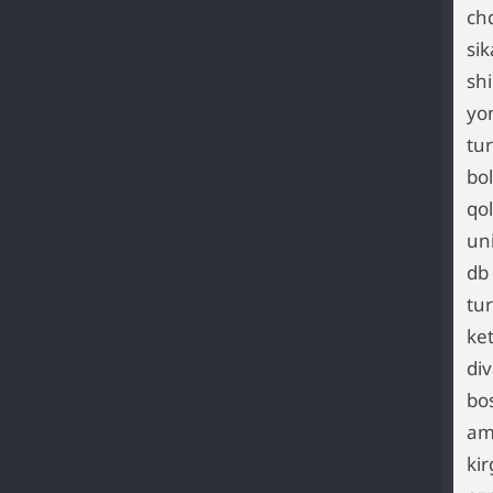
chq
si
shi
yo
tu
bo
qol
un
db
tu
ke
di
bo
ami
ki