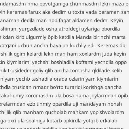
mdamasdm nma bovotganiga chunmasdm lekn maza e
yin keremas farux aka dedim u toxta vada beraman sa
lanaman dedila man hop faqat aldamen dedm. Keyin
shinani yurgzdlade osha atrofdegi uylariga obordila
hikdan kirb ulgurmiy õpib ketdila Manda birinchi marta
votgani uchun ancha hayajon kuchliy edi. Keremas db
rshilik qgim kelardi lekn man ham xoxlardm juda keyin
kin kiymlarimi yechshi boshladila koftami yechdila oppo
chik trusidedm goliy qlib ancha tomosha qldilade kelib
aniyam yechb tashadila orada ozlariniyam kiymlarini
chdla trusidan nmadr bo'rtb turaridi korishga qancha
rakat qmiy koromasdm ula bosa hama joylarmdan õpib
krelarmdan ezb tinmiy opardila uji mandayam hohsh
chlilik qlib manham qucholab mahkam yopishvolardm
ga oxri ula spalniga kotarb opkirdla yotqzb erkalab
lariyam yalangoch boldila vanihoyat kormoqchi bogan