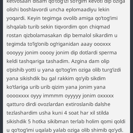
ketvosaan disam qo‘tog‘izi so‘rgim kevoti dip oziga
olishi boshlavordi uncha eplomaadiyu lekin
yoqardi. Keyin tegimga ovolib amiga qo‘tog‘imi
ishqalab turib sekin tiqvordim qon chiqmad
rostan qizbolamasakan dip bemalol sikardim u
tegimda to‘lg‘onib og‘riganidan aaay oooxxx
oooyyy jonim ooooy jonim dip dotlardi sperma
keldi tashqariga tashadim. Azgina dam olip
o‘pishib yotti u yana qo‘tog‘im oziga olib turg‘izdi
yana sikishdik bu gal rakkim qo‘yib sikdim
ko‘tlariga urib urib qizim yana jonim yana
ooooxxxx oyyy immmm oyyyyy jonim oxxxxx
qatturo dirdi ovozlardan extiroslanib dalshe
tezlashardim usha kuni 4 soat har xil stilda
sikishdik 5 hotka sikibman terlab holim qomi qoldi
u qo‘tog‘imi uqalab yalab oziga olib shimib qo‘ydi.