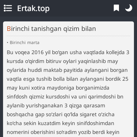
Ertak.top
Birinchi tanishgan qizim bilan
Birinchi marta
Bu voqea 2016 yil bo‘gan usha vaqtlada kollejda 3
kursda o‘qirdim bitiruv oylari yaqinlashib may
oylarida huddi maktab payitida aylangani borgan
vaqtla esga tushib bolla bilan aylangani bordik 25
may kuni xotira maydoniga borganimizda
sinfdosh qizmiz kursdoshi va uni qarimdoshi bn
aylanib yurishganakan 3 qizga qarasam
boshqacha gap so‘zlari qo‘lda sigaret o‘zicha
ko‘cha sekin kuzatdim keyin sinifdoshimdan
nomerini oberishini so‘radim yozib berdi keyin