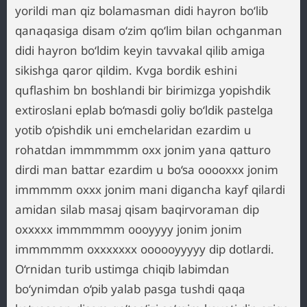
yorildi man qiz bolamasman didi hayron bo‘lib
qanaqasiga disam o‘zim qo‘lim bilan ochganman
didi hayron bo‘ldim keyin tavvakal qilib amiga
sikishga qaror qildim. Kvga bordik eshini
quflashim bn boshlandi bir birimizga yopishdik
extiroslani eplab bo‘masdi goliy bo‘ldik pastelga
yotib o‘pishdik uni emchelaridan ezardim u
rohatdan immmmmm oxx jonim yana qatturo
dirdi man battar ezardim u bo‘sa ooooxxx jonim
immmmm oxxx jonim mani digancha kayf qilardi
amidan silab masaj qisam baqirvoraman dip
oxxxxx immmmmm oooyyyy jonim jonim
immmmmm oxxxxxxx oooooyyyyy dip dotlardi.
O‘rnidan turib ustimga chiqib labimdan
bo‘ynimdan o‘pib yalab pasga tushdi qaqa