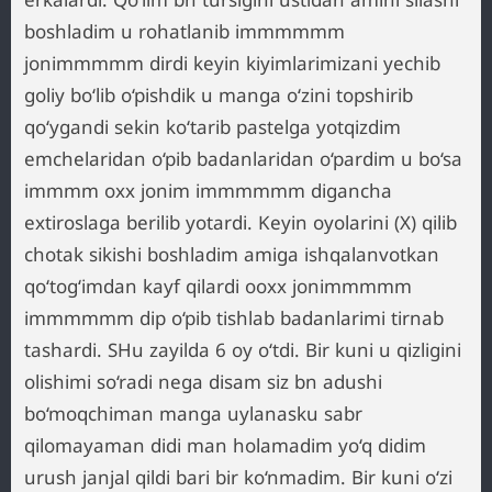
boshladim u rohatlanib immmmmm
jonimmmmm dirdi keyin kiyimlarimizani yechib
goliy bo‘lib o‘pishdik u manga o‘zini topshirib
qo‘ygandi sekin ko‘tarib pastelga yotqizdim
emchelaridan o‘pib badanlaridan o‘pardim u bo‘sa
immmm oxx jonim immmmmm digancha
extiroslaga berilib yotardi. Keyin oyolarini (X) qilib
chotak sikishi boshladim amiga ishqalanvotkan
qo‘tog‘imdan kayf qilardi ooxx jonimmmmm
immmmmm dip o‘pib tishlab badanlarimi tirnab
tashardi. SHu zayilda 6 oy o‘tdi. Bir kuni u qizligini
olishimi so‘radi nega disam siz bn adushi
bo‘moqchiman manga uylanasku sabr
qilomayaman didi man holamadim yo‘q didim
urush janjal qildi bari bir ko‘nmadim. Bir kuni o‘zi