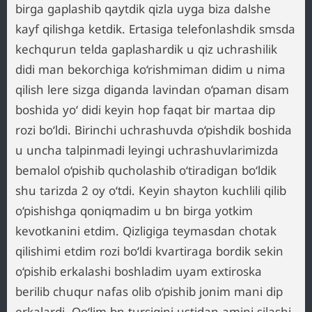
birga gaplashib qaytdik qizla uyga biza dalshe
kayf qilishga ketdik. Ertasiga telefonlashdik smsda
kechqurun telda gaplashardik u qiz uchrashilik
didi man bekorchiga ko‘rishmiman didim u nima
qilish lere sizga diganda lavindan o‘paman disam
boshida yo‘ didi keyin hop faqat bir martaa dip
rozi bo‘ldi. Birinchi uchrashuvda o‘pishdik boshida
u uncha talpinmadi leyingi uchrashuvlarimizda
bemalol o‘pishib qucholashib o‘tiradigan bo‘ldik
shu tarizda 2 oy o‘tdi. Keyin shayton kuchlili qilib
o‘pishishga qoniqmadim u bn birga yotkim
kevotkanini etdim. Qizligiga teymasdan chotak
qilishimi etdim rozi bo‘ldi kvartiraga bordik sekin
o‘pishib erkalashi boshladim uyam extiroska
berilib chuqur nafas olib o‘pishib jonim mani dip
erkalardi. Qo‘lim bn tursigini ustidan amini silashi