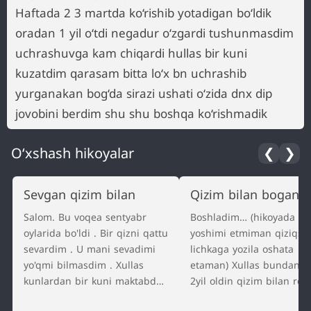
Haftada 2 3 martda ko‘rishib yotadigan bo‘ldik
oradan 1 yil o‘tdi negadur o‘zgardi tushunmasdim
uchrashuvga kam chiqardi hullas bir kuni
kuzatdim qarasam bitta lo‘x bn uchrashib
yurganakan bog‘da sirazi ushati o‘zida dnx dip
jovobini berdim shu shu boshqa ko‘rishmadik
O‘xshash hikoyalar
❮
❯
Sevgan qizim bilan
Qizim bilan bogan
Salom. Bu voqea sentyabr
Boshladim… (hikoyada is
oylarida bo'ldi . Bir qizni qattu
yoshimi etmiman qiziqse
sevardim . U mani sevadimi
lichkaga yozila oshata
yo'qmi bilmasdim . Xullas
etaman) Xullas bundan r
kunlardan bir kuni maktabda
2yil oldin qizim bilan ros
shanbalik bo'ldi . Hamma
romantika bobketudi u p