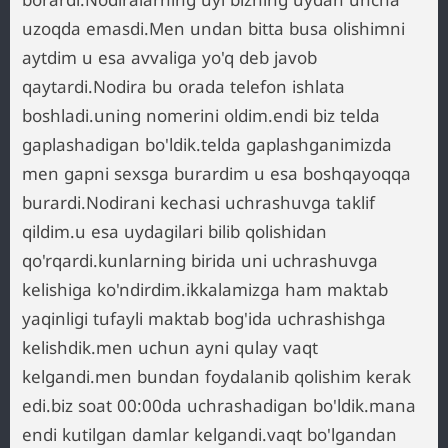
uzoqda emasdi.Men undan bitta busa olishimni
aytdim u esa avvaliga yo'q deb javob
qaytardi.Nodira bu orada telefon ishlata
boshladi.uning nomerini oldim.endi biz telda
gaplashadigan bo'ldik.telda gaplashganimizda
men gapni sexsga burardim u esa boshqayoqqa
burardi.Nodirani kechasi uchrashuvga taklif
qildim.u esa uydagilari bilib qolishidan
qo'rqardi.kunlarning birida uni uchrashuvga
kelishiga ko'ndirdim.ikkalamizga ham maktab
yaqinligi tufayli maktab bog'ida uchrashishga
kelishdik.men uchun ayni qulay vaqt
kelgandi.men bundan foydalanib qolishim kerak
edi.biz soat 00:00da uchrashadigan bo'ldik.mana
endi kutilgan damlar kelgandi.vaqt bo'lgandan