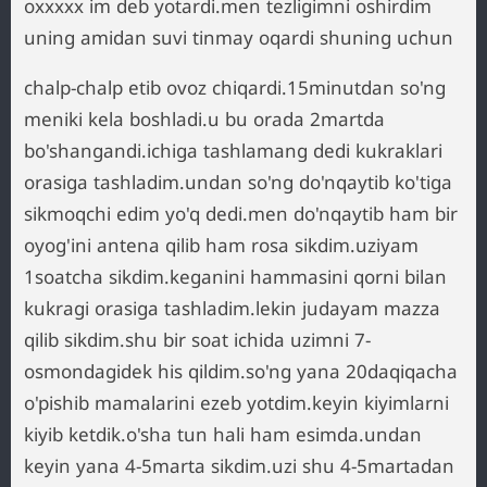
oxxxxx im deb yotardi.men tezligimni oshirdim
uning amidan suvi tinmay oqardi shuning uchun
chalp-chalp etib ovoz chiqardi.15minutdan so'ng
meniki kela boshladi.u bu orada 2martda
bo'shangandi.ichiga tashlamang dedi kukraklari
orasiga tashladim.undan so'ng do'nqaytib ko'tiga
sikmoqchi edim yo'q dedi.men do'nqaytib ham bir
oyog'ini antena qilib ham rosa sikdim.uziyam
1soatcha sikdim.keganini hammasini qorni bilan
kukragi orasiga tashladim.lekin judayam mazza
qilib sikdim.shu bir soat ichida uzimni 7-
osmondagidek his qildim.so'ng yana 20daqiqacha
o'pishib mamalarini ezeb yotdim.keyin kiyimlarni
kiyib ketdik.o'sha tun hali ham esimda.undan
keyin yana 4-5marta sikdim.uzi shu 4-5martadan