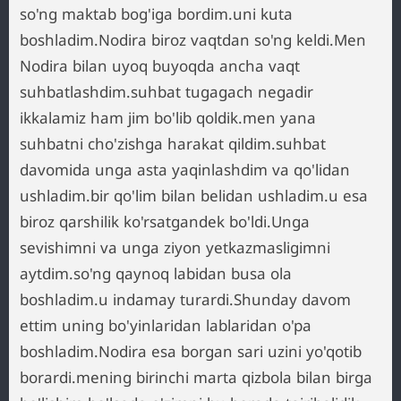
so'ng maktab bog'iga bordim.uni kuta
boshladim.Nodira biroz vaqtdan so'ng keldi.Men
Nodira bilan uyoq buyoqda ancha vaqt
suhbatlashdim.suhbat tugagach negadir
ikkalamiz ham jim bo'lib qoldik.men yana
suhbatni cho'zishga harakat qildim.suhbat
davomida unga asta yaqinlashdim va qo'lidan
ushladim.bir qo'lim bilan belidan ushladim.u esa
biroz qarshilik ko'rsatgandek bo'ldi.Unga
sevishimni va unga ziyon yetkazmasligimni
aytdim.so'ng qaynoq labidan busa ola
boshladim.u indamay turardi.Shunday davom
ettim uning bo'yinlaridan lablaridan o'pa
boshladim.Nodira esa borgan sari uzini yo'qotib
borardi.mening birinchi marta qizbola bilan birga