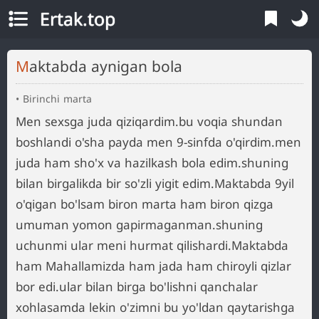
Ertak.top
Maktabda aynigan bola
Birinchi marta
Men sexsga juda qiziqardim.bu voqia shundan
boshlandi o'sha payda men 9-sinfda o'qirdim.men
juda ham sho'x va hazilkash bola edim.shuning
bilan birgalikda bir so'zli yigit edim.Maktabda 9yil
o'qigan bo'lsam biron marta ham biron qizga
umuman yomon gapirmaganman.shuning
uchunmi ular meni hurmat qilishardi.Maktabda
ham Mahallamizda ham jada ham chiroyli qizlar
bor edi.ular bilan birga bo'lishni qanchalar
xohlasamda lekin o'zimni bu yo'ldan qaytarishga