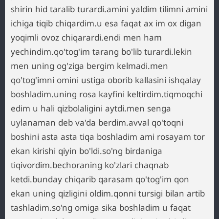
shirin hid taralib turardi.amini yaldim tilimni amini
ichiga tiqib chiqardim.u esa faqat ax im ox digan
yoqimli ovoz chiqarardi.endi men ham
yechindim.qo'tog'im tarang bo'lib turardi.lekin
men uning og'ziga bergim kelmadi.men
qo'tog'imni omini ustiga oborib kallasini ishqalay
boshladim.uning rosa kayfini keltirdim.tiqmoqchi
edim u hali qizbolaligini aytdi.men senga
uylanaman deb va'da berdim.avval qo'toqni
boshini asta asta tiqa boshladim ami rosayam tor
ekan kirishi qiyin bo'ldi.so'ng birdaniga
tiqivordim.bechoraning ko'zlari chaqnab
ketdi.bunday chiqarib qarasam qo'tog'im qon
ekan uning qizligini oldim.qonni tursigi bilan artib
tashladim.so'ng omiga sika boshladim u faqat