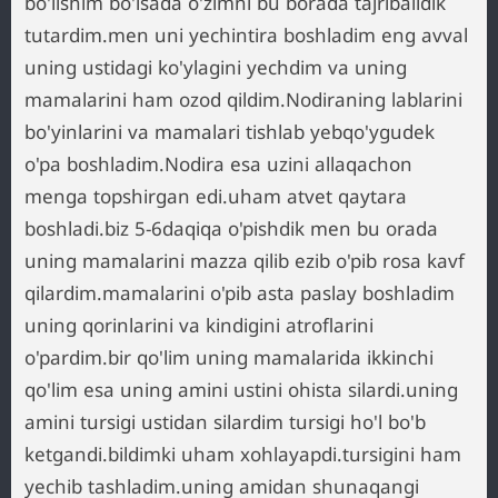
bo'lishim bo'lsada o'zimni bu borada tajribalidik
tutardim.men uni yechintira boshladim eng avval
uning ustidagi ko'ylagini yechdim va uning
mamalarini ham ozod qildim.Nodiraning lablarini
bo'yinlarini va mamalari tishlab yebqo'ygudek
o'pa boshladim.Nodira esa uzini allaqachon
menga topshirgan edi.uham atvet qaytara
boshladi.biz 5-6daqiqa o'pishdik men bu orada
uning mamalarini mazza qilib ezib o'pib rosa kavf
qilardim.mamalarini o'pib asta paslay boshladim
uning qorinlarini va kindigini atroflarini
o'pardim.bir qo'lim uning mamalarida ikkinchi
qo'lim esa uning amini ustini ohista silardi.uning
amini tursigi ustidan silardim tursigi ho'l bo'b
ketgandi.bildimki uham xohlayapdi.tursigini ham
yechib tashladim.uning amidan shunaqangi