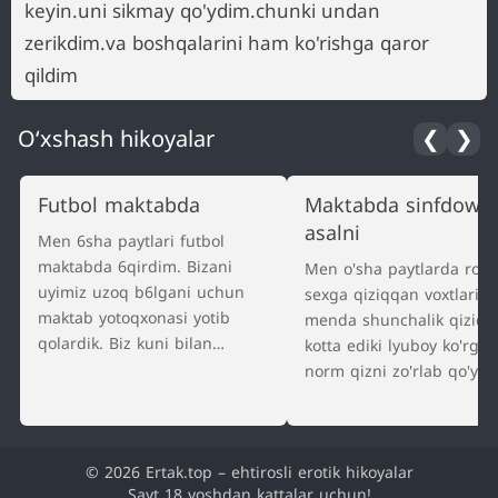
keyin.uni sikmay qo'ydim.chunki undan
zerikdim.va boshqalarini ham ko'rishga qaror
qildim
O‘xshash hikoyalar
❮
❯
Futbol maktabda
Maktabda sinfdowm
asalni
Men 6sha paytlari futbol
maktabda 6qirdim. Bizani
Men o'sha paytlarda rosa
uyimiz uzoq b6lgani uchun
sexga qiziqqan voxtlarim
maktab yotoqxonasi yotib
menda shunchalik qiziqi
qolardik. Biz kuni bilan
kotta ediki lyuboy ko'rgan
mashg'ulotda b6lamiz faqat
norm qizni zo'rlab qo'yg
kechki payt b6sh vaqtimiz
yurardm xullas men o'qi
b6lardi. Bizning yotoqxonada
uncha xushim yo'q edi ko
kechki payt…
qizlani o'ylardm…
© 2026 Ertak.top – ehtirosli erotik hikoyalar
Sayt 18 yoshdan kattalar uchun!