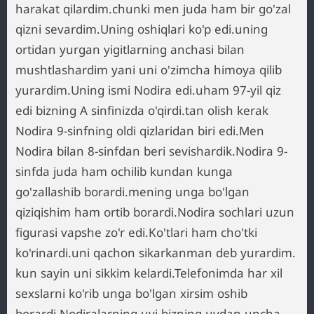
harakat qilardim.chunki men juda ham bir go'zal
qizni sevardim.Uning oshiqlari ko'p edi.uning
ortidan yurgan yigitlarning anchasi bilan
mushtlashardim yani uni o'zimcha himoya qilib
yurardim.Uning ismi Nodira edi.uham 97-yil qiz
edi bizning A sinfinizda o'qirdi.tan olish kerak
Nodira 9-sinfning oldi qizlaridan biri edi.Men
Nodira bilan 8-sinfdan beri sevishardik.Nodira 9-
sinfda juda ham ochilib kundan kunga
go'zallashib borardi.mening unga bo'lgan
qiziqishim ham ortib borardi.Nodira sochlari uzun
figurasi vapshe zo'r edi.Ko'tlari ham cho'tki
ko'rinardi.uni qachon sikarkanman deb yurardim.
kun sayin uni sikkim kelardi.Telefonimda har xil
sexslarni ko'rib unga bo'lgan xirsim oshib
borardi.Nodiralarning uyi bizning uydan uncha