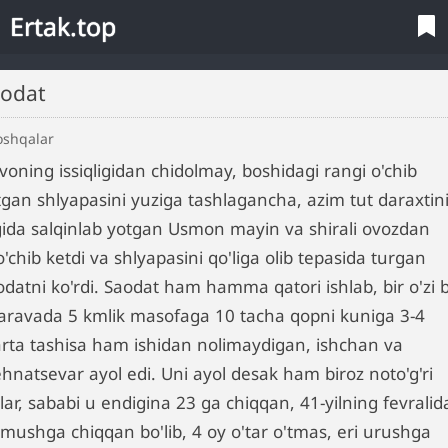
Ertak.top
aodat
oshqalar
voning issiqligidan chidolmay, boshidagi rangi o'chib
tgan shlyapasini yuziga tashlagancha, azim tut daraxtin
gida salqinlab yotgan Usmon mayin va shirali ovozdan
'chib ketdi va shlyapasini qo'liga olib tepasida turgan
datni ko'rdi. Saodat ham hamma qatori ishlab, bir o'zi b
-aravada 5 kmlik masofaga 10 tacha qopni kuniga 3-4
rta tashisa ham ishidan nolimaydigan, ishchan va
hnatsevar ayol edi. Uni ayol desak ham biroz noto'g'ri
lar, sababi u endigina 23 ga chiqqan, 41-yilning fevralid
rmushga chiqqan bo'lib, 4 oy o'tar o'tmas, eri urushga