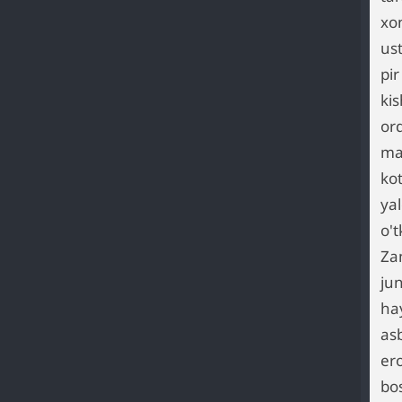
xon
ust
pi
ki
orq
ma
kot
ya
o't
Za
jun
ha
asb
er
bos