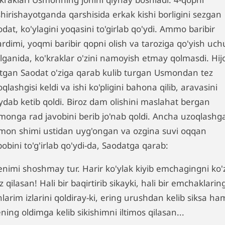
shirishayotganda qarshisida erkak kishi borligini sezgan
dat, ko'ylagini yoqasini to'girlab qo'ydi. Ammo baribir
ardimi, yoqmi baribir qopni olish va taroziga qo'yish uc
lganida, ko'kraklar o'zini namoyish etmay qolmasdi. Hijo
rtgan Saodat o'ziga qarab kulib turgan Usmondan tez
qlashgisi keldi va ishi ko'pligini bahona qilib, aravasini
ydab ketib qoldi. Biroz dam olishini maslahat bergan
monga rad javobini berib jo'nab qoldi. Ancha uzoqlashg
mon shimi ustidan uyg'ongan va ozgina suvi oqqan
obini to'g'irlab qo'ydi-da, Saodatga qarab:
Senimi shoshmay tur. Harir ko'ylak kiyib emchagingni ko'
z qilasan! Hali bir baqirtirib sikayki, hali bir emchaklari
hlarim izlarini qoldiray-ki, ering urushdan kelib siksa ha
ing oldimga kelib sikishimni iltimos qilasan...