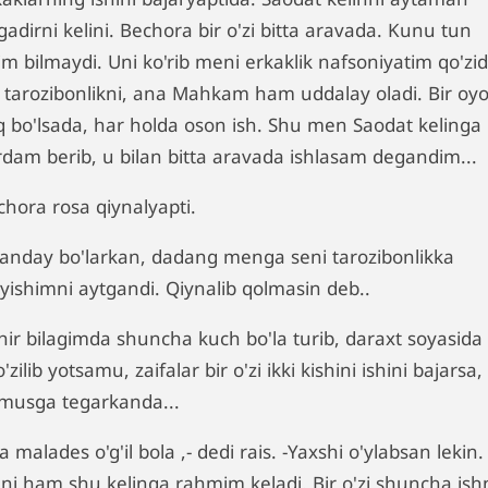
gadirni kelini. Bechora bir o'zi bitta aravada. Kunu tun
im bilmaydi. Uni ko'rib meni erkaklik nafsoniyatim qo'zid
 tarozibonlikni, ana Mahkam ham uddalay oladi. Bir oyo
q bo'lsada, har holda oson ish. Shu men Saodat kelinga
rdam berib, u bilan bitta aravada ishlasam degandim...
chora rosa qiynalyapti.
Qanday bo'larkan, dadang menga seni tarozibonlikka
'yishimni aytgandi. Qiynalib qolmasin deb..
Ahir bilagimda shuncha kuch bo'la turib, daraxt soyasida
'zilib yotsamu, zaifalar bir o'zi ikki kishini ishini bajarsa,
musga tegarkanda...
a malades o'g'il bola ,- dedi rais. -Yaxshi o'ylabsan lekin.
ni ham shu kelinga rahmim keladi. Bir o'zi shuncha ish