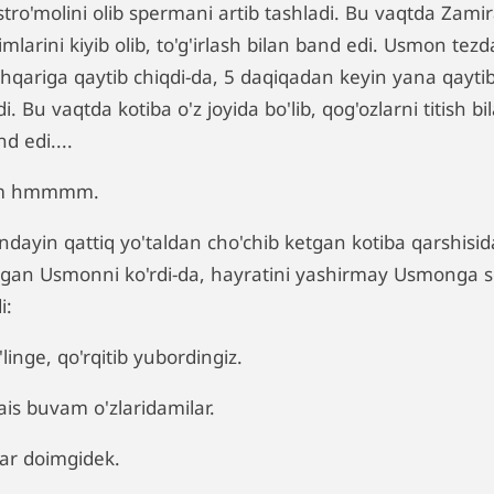
stro'molini olib spermani artib tashladi. Bu vaqtda Zami
imlarini kiyib olib, to'g'irlash bilan band edi. Usmon tezd
shqariga qaytib chiqdi-da, 5 daqiqadan keyin yana qayti
di. Bu vaqtda kotiba o'z joyida bo'lib, qog'ozlarni titish bi
d edi....
m hmmmm.
ndayin qattiq yo'taldan cho'chib ketgan kotiba qarshisid
rgan Usmonni ko'rdi-da, hayratini yashirmay Usmonga s
i:
'linge, qo'rqitib yubordingiz.
ais buvam o'zlaridamilar.
Har doimgidek.