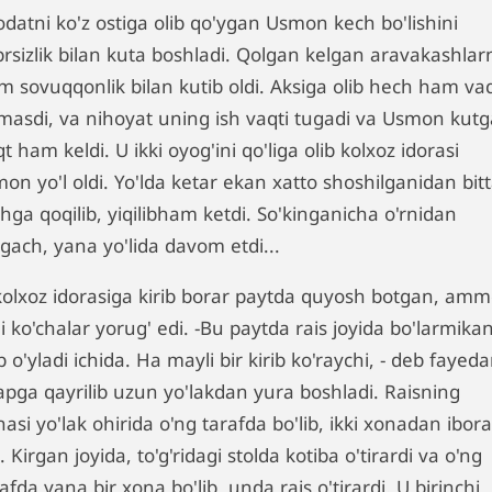
odatni ko'z ostiga olib qo'ygan Usmon kech bo'lishini
brsizlik bilan kuta boshladi. Qolgan kelgan aravakashlar
m sovuqqonlik bilan kutib oldi. Aksiga olib hech ham va
tmasdi, va nihoyat uning ish vaqti tugadi va Usmon kut
t ham keldi. U ikki oyog'ini qo'liga olib kolxoz idorasi
on yo'l oldi. Yo'lda ketar ekan xatto shoshilganidan bit
hga qoqilib, yiqilibham ketdi. So'kinganicha o'rnidan
gach, yana yo'lida davom etdi...
kolxoz idorasiga kirib borar paytda quyosh botgan, am
i ko'chalar yorug' edi. -Bu paytda rais joyida bo'larmikan
 o'yladi ichida. Ha mayli bir kirib ko'raychi, - deb fayed
apga qayrilib uzun yo'lakdan yura boshladi. Raisning
asi yo'lak ohirida o'ng tarafda bo'lib, ikki xonadan ibora
. Kirgan joyida, to'g'ridagi stolda kotiba o'tirardi va o'ng
afda yana bir xona bo'lib, unda rais o'tirardi. U birinchi