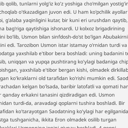
ib qolib, tunlarni yolg'iz ko'z yoshiga cho'milgan yostig'i
choqlab o'tkazadigan juvon edi. U ham ko'pchilik ayollar
i, g'alaba yaqinligini kutar, bir kuni eri urushdan qaytib,
a bag'riga qaytishiga ishonardi. U kolxoz brigadirining
ini bo'lib, Usmon bilan sinfdosh-do'st bo'lgan Abubakirn
ini edi. Tarozibon Usmon istar istamay o'rnidan turdi va
odatga yaxshilab e'tibor bera boshladi: uning badanini t
sib, uniqqan va yupqa pushtirang ko'ylagi badaniga chi
ishgan, yaxshilab e'tibor bergan kishi, olmadek dirkilla
rgan ko'kraklarni old tarafidan ko'rishi mumkin edi. Sao
rachadan kelgan bo'lsada, baribir latofatli va qomati h
r qanday erkakni tanasini qizdiradigan edi. Usmon
nidan turdi-da, aravadagi qoplarni tushira boshladi. Bir
rafidan ko'tarayotgan Saodatning ko'ylagi har egilganida
stga tushganicha, ikkita Eron olmadek osilib turgan
'kraklari Usmonning jonini qiynay boshladi. 4-qopni