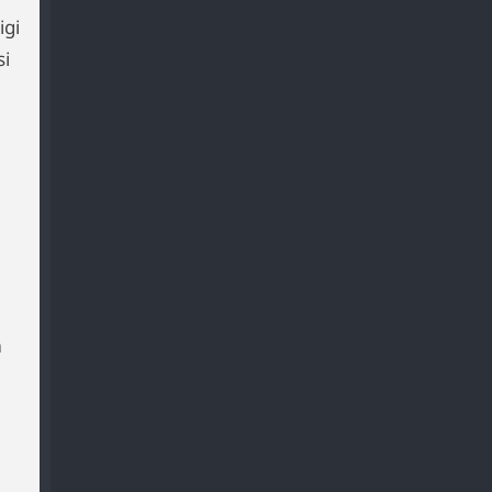
igi
si
m