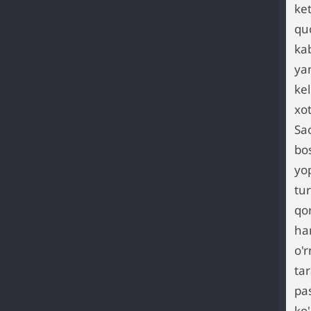
ket
qu
kab
yan
kel
xot
Sa
bo
yop
tu
qo
ha
o'r
ta
pa
ko