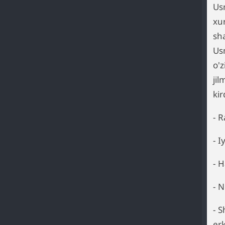
Us
xu
sh
Us
o'
jil
kir
- 
- 
- 
- 
- 
er