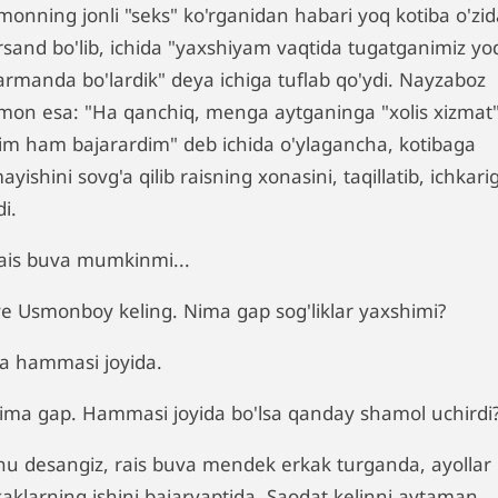
monning jonli "seks" ko'rganidan habari yoq kotiba o'zi
rsand bo'lib, ichida "yaxshiyam vaqtida tugatganimiz yo
armanda bo'lardik" deya ichiga tuflab qo'ydi. Nayzaboz
mon esa: "Ha qanchiq, menga aytganinga "xolis xizmat"
zim ham bajarardim" deb ichida o'ylagancha, kotibaga
mayishini sovg'a qilib raisning xonasini, taqillatib, ichkari
di.
Rais buva mumkinmi...
Iye Usmonboy keling. Nima gap sog'liklar yaxshimi?
Ha hammasi joyida.
Nima gap. Hammasi joyida bo'lsa qanday shamol uchirdi
Shu desangiz, rais buva mendek erkak turganda, ayollar
kaklarning ishini bajaryaptida. Saodat kelinni aytaman