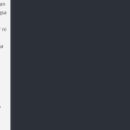
dan
qsa
 ni
ga
?