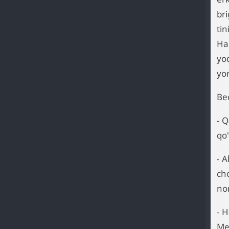
bri
tin
Ha
yo
yo
Be
- 
qo
- 
cho
no
- H
Me