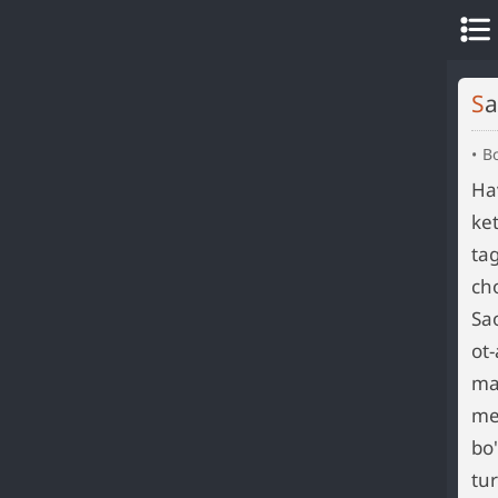
S
B
Ha
ke
ta
cho
Sao
ot
ma
me
bo'
tu