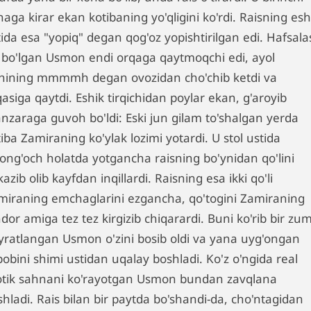
aga kirar ekan kotibaning yo'qligini ko'rdi. Raisning esh
ida esa "yopiq" degan qog'oz yopishtirilgan edi. Hafsala
r bo'lgan Usmon endi orqaga qaytmoqchi edi, ayol
shining mmmmh degan ovozidan cho'chib ketdi va
asiga qaytdi. Eshik tirqichidan poylar ekan, g'aroyib
nzaraga guvoh bo'ldi: Eski jun gilam to'shalgan yerda
iba Zamiraning ko'ylak lozimi yotardi. U stol ustida
long'och holatda yotgancha raisning bo'ynidan qo'lini
kazib olib kayfdan inqillardi. Raisning esa ikki qo'li
miraning emchaglarini ezgancha, qo'togini Zamiraning
dor amiga tez tez kirgizib chiqarardi. Buni ko'rib bir zu
yratlangan Usmon o'zini bosib oldi va yana uyg'ongan
obini shimi ustidan uqalay boshladi. Ko'z o'ngida real
otik sahnani ko'rayotgan Usmon bundan zavqlana
hladi. Rais bilan bir paytda bo'shandi-da, cho'ntagidan