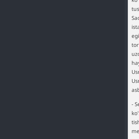
tu
Sao
ist
egi
to
uzo
ha
Us
Us
asb
- 
ko'
tis
men