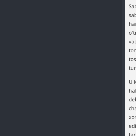
Sa
sa
ha
o'
vaq
tom
tos
tur
U 
hal
deb
ch
xon
edi
tar