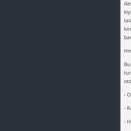
da
kiy
ta
kir
ban
H
Bu
tu
otd
- O
- R
- 