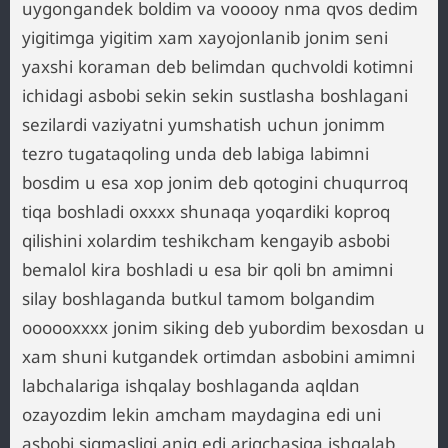
uygongandek boldim va vooooy nma qvos dedim
yigitimga yigitim xam xayojonlanib jonim seni
yaxshi koraman deb belimdan quchvoldi kotimni
ichidagi asbobi sekin sekin sustlasha boshlagani
sezilardi vaziyatni yumshatish uchun jonimm
tezro tugataqoling unda deb labiga labimni
bosdim u esa xop jonim deb qotogini chuqurroq
tiqa boshladi oxxxx shunaqa yoqardiki koproq
qilishini xolardim teshikcham kengayib asbobi
bemalol kira boshladi u esa bir qoli bn amimni
silay boshlaganda butkul tamom bolgandim
oooooxxxx jonim siking deb yubordim bexosdan u
xam shuni kutgandek ortimdan asbobini amimni
labchalariga ishqalay boshlaganda aqldan
ozayozdim lekin amcham maydagina edi uni
asbobi sigmasligi aniq edi ariqchasiga ishqalab