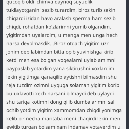
qucoqlb oldi ichimva qaynoq suyuqlik
tukilayotganini sezib turardim, biroz turib sekin
chiqardi izidan havo aralash sperma ham sezib
chiqdi, rohatdan ko'zlarimni yumib olgandim,
yigitimdan uyalardim, u menga men unga hech
narsa deyolmasdik...Biroz otgach yigitim uzr
jonim deb labimdan bitta opib yuvinishga kirib
ketdi men esa bolgan voqealarni uylab amimni
paypaslab yotardim yana siktirushni xoxlardim
lekin yigitimga qanaqilib aytishni bilmasdim shu
reja tuzdim ozimni uyquga solaman yigitim korib
bu uxlavotti xech narsani bilmaydi deb uylaydi
shu tariqa kotimni dong qilib dumbalarimni sal
ochib yotdim yigitim xammomdan chiqdi yonimga
kelib bir necha maritaba meni chaqirdi lekin men
ewitib turgan bolsam xam indamay yotaverdim u