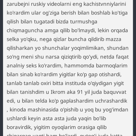
zarubejni ruskiy videolarni eng kachistvnniylarini
ko'rardim ular og'ziga berish bilan boshlab ko'tiga
qilish bilan tugatadi bizda turmushga
chiqmaguncha amga qilib bo'lmaydi, lekin orqada
selka yo'qku, nega qizlar buncha qildirib mazza
qilisharkan yo shunchalar yoqimlimikan, shundan
so'ng meni shu narsa qiziqtirib qo'ydi, netda faqat
analniy seks ko'rardim, hammomda barmoqlarim
bilan sinab ko'rardim yigitlar ko'p gap otishardi,
tanlab tanlab oxiri bitta instituda o'qiydigan yigit
bilan tanishdim u Ikrom aka 91 yil juda baquvvat
edi, u bilan telda ko'p gaplashardim uchrashardik
, kinoda mashinasida o'pishib u yoq bu yog'imdan
ushlardi keyin asta asta juda yaqin bo'lib
boravirdik, yigitim oyoqlarim orasiga qilib
chiqargan vaqti ham bo'lardi, qutog'i juda katta