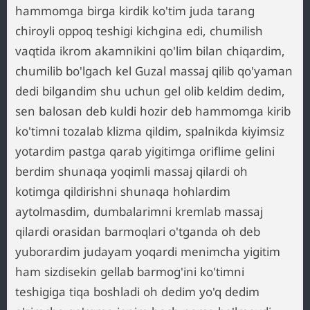
hammomga birga kirdik ko'tim juda tarang
chiroyli oppoq teshigi kichgina edi, chumilish
vaqtida ikrom akamnikini qo'lim bilan chiqardim,
chumilib bo'lgach kel Guzal massaj qilib qo'yaman
dedi bilgandim shu uchun gel olib keldim dedim,
sen balosan deb kuldi hozir deb hammomga kirib
ko'timni tozalab klizma qildim, spalnikda kiyimsiz
yotardim pastga qarab yigitimga oriflime gelini
berdim shunaqa yoqimli massaj qilardi oh
kotimga qildirishni shunaqa hohlardim
aytolmasdim, dumbalarimni kremlab massaj
qilardi orasidan barmoqlari o'tganda oh deb
yuborardim judayam yoqardi menimcha yigitim
ham sizdisekin gellab barmog'ini ko'timni
teshigiga tiqa boshladi oh dedim yo'q dedim