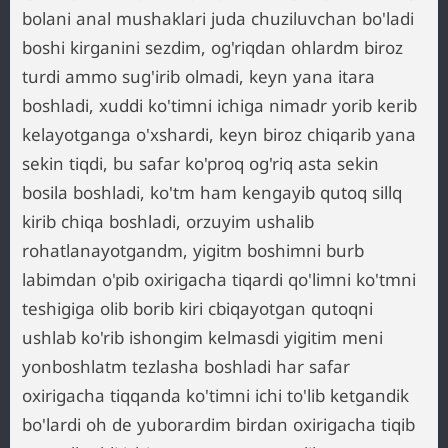
bolani anal mushaklari juda chuziluvchan bo'ladi
boshi kirganini sezdim, og'riqdan ohlardm biroz
turdi ammo sug'irib olmadi, keyn yana itara
boshladi, xuddi ko'timni ichiga nimadr yorib kerib
kelayotganga o'xshardi, keyn biroz chiqarib yana
sekin tiqdi, bu safar ko'proq og'riq asta sekin
bosila boshladi, ko'tm ham kengayib qutoq sillq
kirib chiqa boshladi, orzuyim ushalib
rohatlanayotgandm, yigitm boshimni burb
labimdan o'pib oxirigacha tiqardi qo'limni ko'tmni
teshigiga olib borib kiri cbiqayotgan qutoqni
ushlab ko'rib ishongim kelmasdi yigitim meni
yonboshlatm tezlasha boshladi har safar
oxirigacha tiqqanda ko'timni ichi to'lib ketgandik
bo'lardi oh de yuborardim birdan oxirigacha tiqib