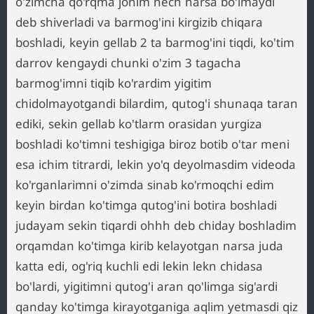
o'zimcha qo'rqma jonim hech narsa bo'lmaydi
deb shiverladi va barmog'ini kirgizib chiqara
boshladi, keyin gellab 2 ta barmog'ini tiqdi, ko'tim
darrov kengaydi chunki o'zim 3 tagacha
barmog'imni tiqib ko'rardim yigitim
chidolmayotgandi bilardim, qutog'i shunaqa taran
ediki, sekin gellab ko'tlarm orasidan yurgiza
boshladi ko'timni teshigiga biroz botib o'tar meni
esa ichim titrardi, lekin yo'q deyolmasdim videoda
ko'rganlarimni o'zimda sinab ko'rmoqchi edim
keyin birdan ko'timga qutog'ini botira boshladi
judayam sekin tiqardi ohhh deb chiday boshladim
orqamdan ko'timga kirib kelayotgan narsa juda
katta edi, og'riq kuchli edi lekin lekn chidasa
bo'lardi, yigitimni qutog'i aran qo'limga sig'ardi
qanday ko'timga kirayotganiga aqlim yetmasdi qiz