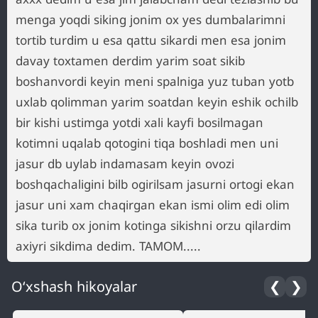
menga yoqdi siking jonim ox yes dumbalarimni
tortib turdim u esa qattu sikardi men esa jonim
davay toxtamen derdim yarim soat sikib
boshanvordi keyin meni spalniga yuz tuban yotb
uxlab qolimman yarim soatdan keyin eshik ochilb
bir kishi ustimga yotdi xali kayfi bosilmagan
kotimni uqalab qotogini tiqa boshladi men uni
jasur db uylab indamasam keyin ovozi
boshqachaligini bilb ogirilsam jasurni ortogi ekan
jasur uni xam chaqirgan ekan ismi olim edi olim
sika turib ox jonim kotinga sikishni orzu qilardim
axiyri sikdima dedim. TAMOM.....
O‘xshash hikoyalar
❮
❯