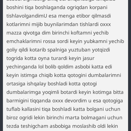
boshini tiqa boshlaganda ogriqdan korpani
tishlavolgandimU esa menga etibor qilmasdi
kotlarimni mijib buynilarimdan tishlardi oxxx
mazza qivotga dim birinchi koftamni yechib
emchaklarimni rossa sordi keyin yubkamni yechib
goliy qildi kotarib spalniga yuztuban yotqizdi
togrida kotta oyna turardi keyin jasur
yechinganda lol bolib qoldim asbobi katta edi
keyin istimga chiqib kotta qotogini dumbalarimni
ortasiga ishqalay boshladi kotta qotogi
dumbalarimga yoqimli botardi keyin kotimga bitta
barmigini tiqqanda oxxx devordim u esa qotogiga
tuflab kallasini tiqa boshladi katta bolgani uchun
biroz ogridi lekin birinchi marta bolmagani uchun
tezda teshigcham asbobiga moslashib oldi lekin