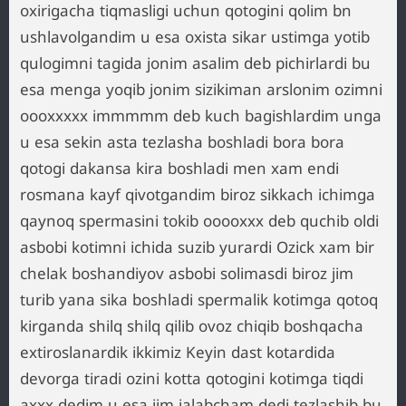
oxirigacha tiqmasligi uchun qotogini qolim bn
ushlavolgandim u esa oxista sikar ustimga yotib
qulogimni tagida jonim asalim deb pichirlardi bu
esa menga yoqib jonim sizikiman arslonim ozimni
oooxxxxx immmmm deb kuch bagishlardim unga
u esa sekin asta tezlasha boshladi bora bora
qotogi dakansa kira boshladi men xam endi
rosmana kayf qivotgandim biroz sikkach ichimga
qaynoq spermasini tokib ooooxxx deb quchib oldi
asbobi kotimni ichida suzib yurardi Ozick xam bir
chelak boshandiyov asbobi solimasdi biroz jim
turib yana sika boshladi spermalik kotimga qotoq
kirganda shilq shilq qilib ovoz chiqib boshqacha
extiroslanardik ikkimiz Keyin dast kotardida
devorga tiradi ozini kotta qotogini kotimga tiqdi
axxx dedim u esa jim jalabcham dedi tezlashib bu