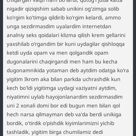
nigadir qiziqishim sabab unikini og'zimga solib
ko'rgim ko'timga qildirib ko'rgim kelardi, ammo
unga sezdirmasdim uyalardim internetdan
analniy seks qoidalari klizma qilish krem gellarini
yaxshilab o'rgandim bir kuni uydagilar qishloqqa
ketdi uyda opam va men qolgandik opam
dugonalarini chaqirgandi men ham bu kecha
dugonamnikida yotaman deb aytdim odatga ko'ra
yigitim Ikrom aka bilan parkda uchrashdik kun
kech bo'ldi yigitimga uydagi vaziyatni aytdim,
niyatimni uylab hayojonlanardim sezdirmasdim
uni 2 xonali domi bor edi bugun men bilan qol
hech narsa qilmayman deb va'da berdi unikiga
bordik, o'tirdik o'pishdik kiyimlarimizni yichib
tashladik, yigitim birga chumilamiz dedi