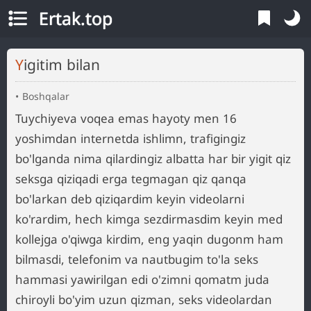
Ertak.top
Yigitim bilan
Boshqalar
Tuychiyeva voqea emas hayoty men 16
yoshimdan internetda ishlimn, trafigingiz
bo'lganda nima qilardingiz albatta har bir yigit qiz
seksga qiziqadi erga tegmagan qiz qanqa
bo'larkan deb qiziqardim keyin videolarni
ko'rardim, hech kimga sezdirmasdim keyin med
kollejga o'qiwga kirdim, eng yaqin dugonm ham
bilmasdi, telefonim va nautbugim to'la seks
hammasi yawirilgan edi o'zimni qomatm juda
chiroyli bo'yim uzun qizman, seks videolardan