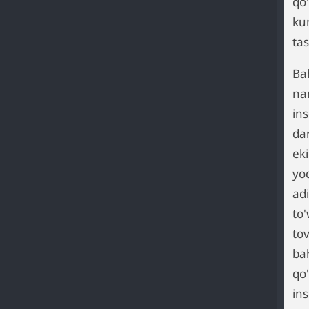
qo
kun
tas
Bah
na
ins
dar
eki
yoq
adi
to'
to
ba
qo'
in