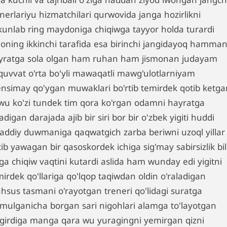
nerlariyu hizmatchilari qurwovida janga hozirlikni
kunlab ring maydoniga chiqiwga tayyor holda turardi
noning ikkinchi tarafida esa birinchi jangidayoq hamman
yratga sola olgan ham ruhan ham jismonan judayam
quvvat o'rta bo'yli mawaqatli mawg'ulotlarniyam
nsimay qo'ygan muwaklari bo'rtib temirdek qotib ketga
wu ko'zi tundek tim qora ko'rgan odamni hayratga
adigan darajada ajib bir siri bor bir o'zbek yigiti huddi
addiy duwmaniga qaqwatgich zarba beriwni uzoql yillar
ib yawagan bir qasoskordek ichiga sig'may sabirsizlik bi
ga chiqiw vaqtini kutardi aslida ham wunday edi yigitni
irdek qo'llariga qo'lqop taqiwdan oldin o'raladigan
hsus tasmani o'rayotgan treneri qo'lidagi suratga
rmulganicha borgan sari nigohlari alamga to'layotgan
girdiga manga qara wu yuragingni yemirgan qizni