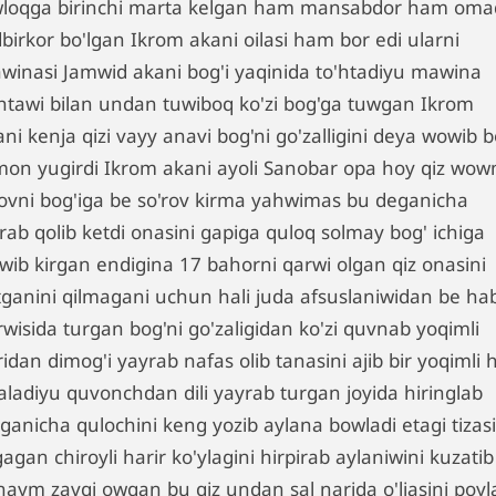
wloqga birinchi marta kelgan ham mansabdor ham omad
birkor bo'lgan Ikrom akani oilasi ham bor edi ularni
winasi Jamwid akani bog'i yaqinida to'htadiyu mawina
'htawi bilan undan tuwiboq ko'zi bog'ga tuwgan Ikrom
ni kenja qizi vayy anavi bog'ni go'zalligini deya wowib b
mon yugirdi Ikrom akani ayoli Sanobar opa hoy qiz wo
rovni bog'iga be so'rov kirma yahwimas bu deganicha
rab qolib ketdi onasini gapiga quloq solmay bog' ichiga
wib kirgan endigina 17 bahorni qarwi olgan qiz onasini
tganini qilmagani uchun hali juda afsuslaniwidan be ha
rwisida turgan bog'ni go'zaligidan ko'zi quvnab yoqimli
ridan dimog'i yayrab nafas olib tanasini ajib bir yoqimli h
aladiyu quvonchdan dili yayrab turgan joyida hiringlab
lganicha qulochini keng yozib aylana bowladi etagi tizas
agan chiroyli harir ko'ylagini hirpirab aylaniwini kuzatib
naym zavqi owgan bu qiz undan sal narida o'ljasini poyl