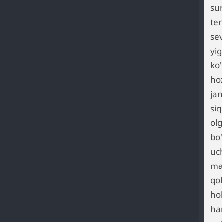
su
te
se
yig
ko
ho
jan
si
ol
bo
uch
ma
qo
hol
ham