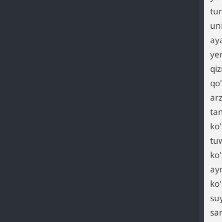
tur
un
ay
ye
qi
qo'
arz
tan
ko'
tu
ko'
ay
ko'
suy
sa