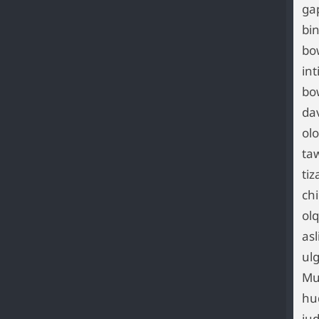
ga
bi
bow
int
bo
da
ol
taw
tiz
ch
ol
as
ulg
Mu
hu
jud