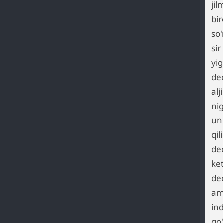
jil
bi
so'
sir
yig
de
al
ni
un
qi
ded
ket
ded
amm
in
go'