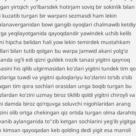
gan yirtqich yo'lbarsdek hotirjam soviq bir sokinlik bilan
i kuzatib turgan bir warpani sezmasdi ham lekin
alanaverganidan bowi gangib oyoqlari chalmawib ketdi
rga yeqilayotganida qayoqdandir yawindek uchib kelib
zni hipcha belidan hali yow lekin temirdek mustahkam
llari bilan tutib qolgan bu warpa Jamwid akani yolg'iz
anda og'li edi qizni guldek nozik tanasi yigitni qaynoq
asini his qilib ulgirmasidan ko'zlari yigitni tundek tim q
zlariga tuwdi va yigitni quloqlariyu ko'zlarini to'sib o'sib
wgan tim qora sochlari orasidan unga boqib turgan bu
zlardan ko'zini uzmay biroz tikilib qoldi yigitni chiroyli va
ni damda biroz qo'rquvga soluvchi nigohlaridan arang
zini olib ortga chekingan qiz ortida turgan olma darahti
anib aylanganida to''zib ketgan sochlarini yeg'ib yigitga
n kimsan qayoqadan keb qolding dedi yigit esa manoli