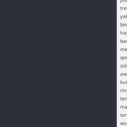
tre
ya
bi
ha
ba
me
qo
sol
aw
kut
rin
tem
ma
te
wo