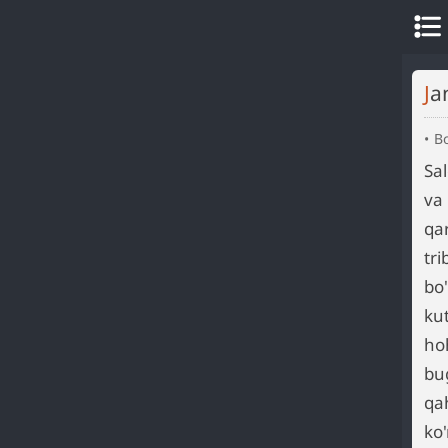
J
B
Sa
va 
qa
tr
bo
kut
ho
bug
qa
ko