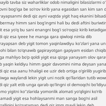
mayib tavba siz waharliklar odob nimaligini bilasizlarmi o'
rovni bog'iga be so'rov kirib yana egasidan san kim san 
rayapsanmi dedi qiz ayni vaqtda yigit haq ekanini bilsad
 bermay himm sani bog'ingmi hali bu dedi aftini buriwtir
it esa yo'q bu sani enangni bog'i so'roqsiz kirib ketadiga
di qiz esa iyeee he manga qara qiwloqi nimla dib
jirayapsan deb yigit tomon yaqinlawdiyu ko'zlari yana un
gohi bilan to'qnawib gapirayotgan gapiyam esidan chiqib
ga mahliyo bo'p qoldi yigit esa qizga yanayam olov qar
lib yaqin keldiyu himm gapir davomini nima deysan yan
i qiz esa aanu hhaligii ee uzir deb ortiga o'girilib yugirib
iwga waylandi lekin yigit uni nozik qo'llaridan tutib wo
i qiz yalt etib unga qarab qo'lingni ol demoqchi bo'ldiyu
o yigitni ko''zlarida yomonlik alomati yo'qligini ko'rib
damadi yigit esa hohlaysanmi man sanga bog'ni asil
zalligini ko'rsataman dedi qiz imm mayli lekin deb