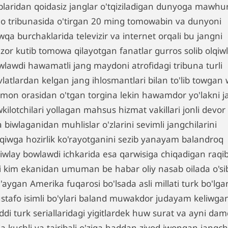
plaridan qoidasiz janglar o'tqiziladigan dunyoga mawhu
no tribunasida o'tirgan 20 ming tomowabin va dunyoni
qa burchaklarida televizir va internet orqali bu jangni
izor kutib tomowa qilayotgan fanatlar gurros solib olqiw
wlawdi hawamatli jang maydoni atrofidagi tribuna turli
vlatlardan kelgan jang ihlosmantlari bilan to'lib towgan
omon orasidan o'tgan torgina lekin hawamdor yo'lakni j
kilotchilari yollagan mahsus hizmat vakillari jonli devor
a biwlaganidan muhlislar o'zlarini sevimli jangchilarini
iqiwga hozirlik ko'rayotganini sezib yanayam balandroq
qiwlay bowlawdi ichkarida esa qarwisiga chiqadigan raqib
li kim ekanidan umuman be habar oliy nasab oilada o'si
'aygan Amerika fuqarosi bo'lsada asli millati turk bo'lga
stafo isimli bo'ylari baland muwakdor judayam keliwga
ddi turk seriallaridagi yigitlardek huw surat va ayni da
a kuchli va tajribali o'ziga haddan ziyod iwongan jangch