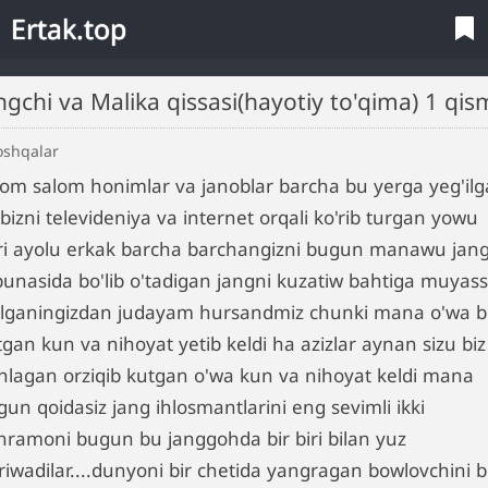
Ertak.top
angchi va Malika qissasi(hayotiy to'qima) 1 qis
oshqalar
lom salom honimlar va janoblar barcha bu yerga yeg'il
bizni televideniya va internet orqali ko'rib turgan yowu
ri ayolu erkak barcha barchangizni bugun manawu jan
ibunasida bo'lib o'tadigan jangni kuzatiw bahtiga muyas
'lganingizdan judayam hursandmiz chunki mana o'wa b
gan kun va nihoyat yetib keldi ha azizlar aynan sizu biz
hlagan orziqib kutgan o'wa kun va nihoyat keldi mana
un qoidasiz jang ihlosmantlarini eng sevimli ikki
hramoni bugun bu janggohda bir biri bilan yuz
'riwadilar....dunyoni bir chetida yangragan bowlovchini 