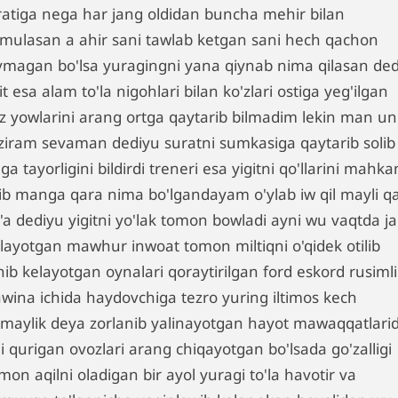
ratiga nega har jang oldidan buncha mehir bilan
rmulasan a ahir sani tawlab ketgan sani hech qachon
vmagan bo'lsa yuragingni yana qiynab nima qilasan ded
it esa alam to'la nigohlari bilan ko'zlari ostiga yeg'ilgan
'z yowlarini arang ortga qaytarib bilmadim lekin man un
ziram sevaman dediyu suratni sumkasiga qaytarib solib
ga tayorligini bildirdi treneri esa yigitni qo'llarini mahk
qib manga qara nima bo'lgandayam o'ylab iw qil mayli q
g'a dediyu yigitni yo'lak tomon bowladi ayni wu vaqtda j
'layotgan mawhur inwoat tomon miltiqni o'qidek otilib
ib kelayotgan oynalari qoraytirilgan ford eskord rusimli
wina ichida haydovchiga tezro yuring iltimos kech
lmaylik deya zorlanib yalinayotgan hayot mawaqqatlari
i qurigan ovozlari arang chiqayotgan bo'lsada go'zalligi
on aqilni oladigan bir ayol yuragi to'la havotir va