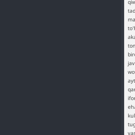
qi
tad
ma
to
aka
to
bi
jav
wo
ay
qa
ifo
eh
ku
tug
ya