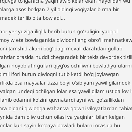
'rquvga to'lganicha yaqinlawib kelar ekan hayolidan wu
larga asos bo'lgan 7 yil oldingi voqiyalar birma bir
madek terilib o'ta bowladi...
or yer yuziga iliqlik berib butun go'zaligini yaqqol
moyiw eta bowlaganida qiwloqni eng obro'li mehnatka
oni Jamshid akani bog'idagi mevali darahtlari gullab
ahtlar orasida huddi chegaradek bir tekis devordek tizil
lgan noyob atir gullari qiyg'os ochiliwni bowladiyu ularni
imli ifori butun qiwloqni tutib ketdi bo'g joylawgan
rlikda esa maysalar tizza bo'yi o'sib yam yawil gilamdek
walgan undegi ochilgan lolar esa yawil gilam ustida lov 
vlanib odamni ko'zini quvnatardi ayni wu go'zallikdan
hra olgani qiwloqga wahar va qo'wni viloyatlardan tabia
ynida dam oliw uchun oilasi va yaqinlari bilan kelgan
sonlar kun sayin ko'paya bowladi bularni orasida bu