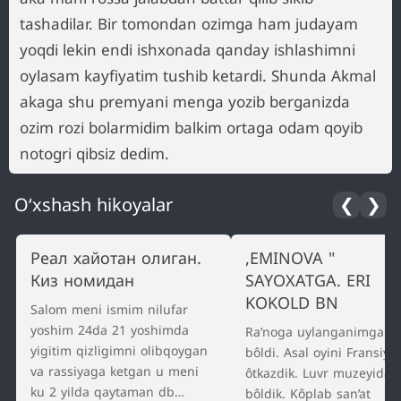
tashadilar. Bir tomondan ozimga ham judayam
yoqdi lekin endi ishxonada qanday ishlashimni
oylasam kayfiyatim tushib ketardi. Shunda Akmal
akaga shu premyani menga yozib berganizda
ozim rozi bolarmidim balkim ortaga odam qoyib
notogri qibsiz dedim.
O‘xshash hikoyalar
❮
❯
Реал хайотан олиган.
,EMINOVA "
Киз номидан
SAYOXATGA. ERI
KOKOLD BN
Salom meni ismim nilufar
yoshim 24da 21 yoshimda
Ra’noga uylanganimga olt
yigitim qizligimni olibqoygan
bôldi. Asal oyini Fransiya
va rassiyaga ketgan u meni
ôtkazdik. Luvr muzeyida
ku 2 yilda qaytaman db
bôldik. Kôplab san’at