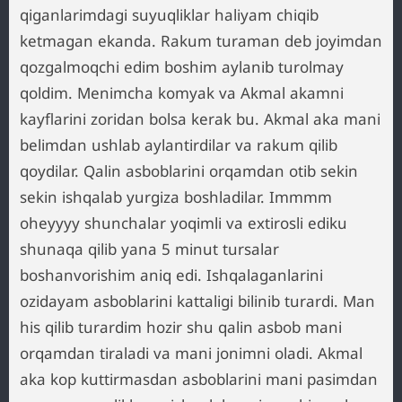
qiganlarimdagi suyuqliklar haliyam chiqib
ketmagan ekanda. Rakum turaman deb joyimdan
qozgalmoqchi edim boshim aylanib turolmay
qoldim. Menimcha komyak va Akmal akamni
kayflarini zoridan bolsa kerak bu. Akmal aka mani
belimdan ushlab aylantirdilar va rakum qilib
qoydilar. Qalin asboblarini orqamdan otib sekin
sekin ishqalab yurgiza boshladilar. Immmm
oheyyyy shunchalar yoqimli va extirosli ediku
shunaqa qilib yana 5 minut tursalar
boshanvorishim aniq edi. Ishqalaganlarini
ozidayam asboblarini kattaligi bilinib turardi. Man
his qilib turardim hozir shu qalin asbob mani
orqamdan tiraladi va mani jonimni oladi. Akmal
aka kop kuttirmasdan asboblarini mani pasimdan