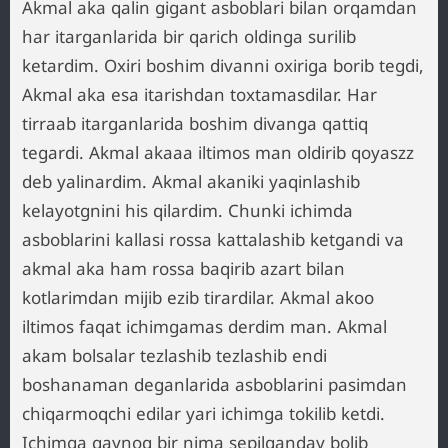
Akmal aka qalin gigant asboblari bilan orqamdan
har itarganlarida bir qarich oldinga surilib
ketardim. Oxiri boshim divanni oxiriga borib tegdi,
Akmal aka esa itarishdan toxtamasdilar. Har
tirraab itarganlarida boshim divanga qattiq
tegardi. Akmal akaaa iltimos man oldirib qoyaszz
deb yalinardim. Akmal akaniki yaqinlashib
kelayotgnini his qilardim. Chunki ichimda
asboblarini kallasi rossa kattalashib ketgandi va
akmal aka ham rossa baqirib azart bilan
kotlarimdan mijib ezib tirardilar. Akmal akoo
iltimos faqat ichimgamas derdim man. Akmal
akam bolsalar tezlashib tezlashib endi
boshanaman deganlarida asboblarini pasimdan
chiqarmoqchi edilar yari ichimga tokilib ketdi.
Ichimga qaynoq bir nima sepilganday bolib