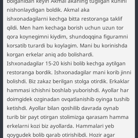
bolganidan keyin Akmal akaning tugilgan kunini
nishonlaydigan boldik. Akmal aka
ishxonadagilarni kechga bitta restoranga taklif
qildi. Men ham kechaga borish uchun uzun tor
qora koynegimni kiydim, shundoqqina figuramni
korsatib turardi bu koylagim. Mani bu korinishda
korgan erkelar aniq ado bolishardi.
Ishxonadagilar 15-20 kishi bolib kechga aytilgan
restoranga bordik. Ishxonadagilar mani korib jinni
bolishdi. Biz zakaz berilgan stolga otirdik. Erkaklar
hammasi ichishni boshlab yuborishdi. Ayollar har
doimgidek ozginadan ovqatlanishib oyinga tushib
ketishdi. Ayollar bilan qoshilib davrada oynab
turib bir payt otirgan stolimizga qarasam hamma
erkelarni kozi biz ayollarda. Hammalari yeb
qoygudek bolib qarab otirishibdi. Hozir agar