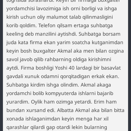
yordamchisi lavozimiga ish orni borligi va ishga
kirish uchun oliy malumot talab qilinmasligini
korib qoldim. Telefon qilsam ertaga suhbatga
keeling deb manzilini aytishdi. Suhbatga borsam
juda kata firma ekan yarim soatcha kutganimdan
keyin bosh buxgalter Akmal aka men bilan ozgina
savol javob qilib rahbarning oldiga kirishimni
aytdi. Firma boshligi Yoshi 40 lardagi bir basavlat
gavdali xunuk odamni qorqitadigan erkak ekan.
Suhbatga kirdim ishga olindim. Akmal akaga
yordamchi bolib kompyuterda ishlarni bajarib
yurardim. Oylik ham ozimga yetardi. Erim ham
bundan xursand edi. Albatta Akmal aka bilan bitta
xonada ishlaganimdan keyin menga har xil
qarashlar qilardi gap otardi lekin bularning