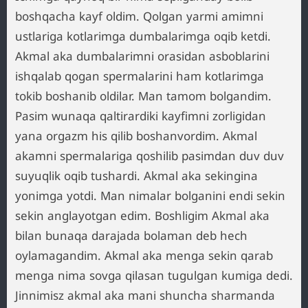
boshqacha kayf oldim. Qolgan yarmi amimni
ustlariga kotlarimga dumbalarimga oqib ketdi.
Akmal aka dumbalarimni orasidan asboblarini
ishqalab qogan spermalarini ham kotlarimga
tokib boshanib oldilar. Man tamom bolgandim.
Pasim wunaqa qaltirardiki kayfimni zorligidan
yana orgazm his qilib boshanvordim. Akmal
akamni spermalariga qoshilib pasimdan duv duv
suyuqlik oqib tushardi. Akmal aka sekingina
yonimga yotdi. Man nimalar bolganini endi sekin
sekin anglayotgan edim. Boshligim Akmal aka
bilan bunaqa darajada bolaman deb hech
oylamagandim. Akmal aka menga sekin qarab
menga nima sovga qilasan tugulgan kumiga dedi.
Jinnimisz akmal aka mani shuncha sharmanda