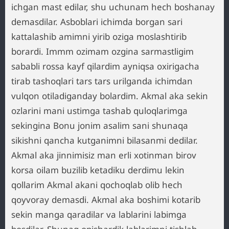
ichgan mast edilar, shu uchunam hech boshanay
demasdilar. Asboblari ichimda borgan sari
kattalashib amimni yirib oziga moslashtirib
borardi. Immm ozimam ozgina sarmastligim
sababli rossa kayf qilardim ayniqsa oxirigacha
tirab tashoqlari tars tars urilganda ichimdan
vulqon otiladiganday bolardim. Akmal aka sekin
ozlarini mani ustimga tashab quloqlarimga
sekingina Bonu jonim asalim sani shunaqa
sikishni qancha kutganimni bilasanmi dedilar.
Akmal aka jinnimisiz man erli xotinman birov
korsa oilam buzilib ketadiku derdimu lekin
qollarim Akmal akani qochoqlab olib hech
qoyvoray demasdi. Akmal aka boshimi kotarib
sekin manga qaradilar va lablarini labimga