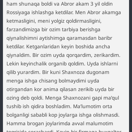
ham shunaqa boldi va Abror akam 3 yil oldin
Rossiyaga ishlashga ketdilar. Men Abror akamga
ketmasligini, meni yolgiz qoldirmasligini,
farzandimizga bir ozim tarbiya berishga
qiynalishimni aytishimga qaramasdan baribr
ketdilar. Ketganlaridan keyin boshida ancha
qiynaldim. Bir ozim uyda qorqardim, zerikardim.
Lekin keyinchalik organib qoldim. Uyda ishlarni
qilib yurardim. Bir kuni Shaxnoza dugonam
menga ishga chisang bolmaydimi uyda
otirgandan kor anima qilasan zerikib uyda bir
ozing deb qoldi. Menga Shaxnozani gapi ma’qul
tushib ish qidira boshladim. Ma’lumotim orta
bolganligi sababli kop joylarga ishga olishmasdi.
Hamma brogan joylarimda avval malumotim
togrisida sorashardi. Keyin bir firmaga buxgalter