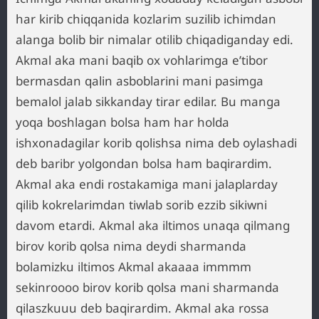
har kirib chiqqanida kozlarim suzilib ichimdan
alanga bolib bir nimalar otilib chiqadiganday edi.
Akmal aka mani baqib ox vohlarimga e’tibor
bermasdan qalin asboblarini mani pasimga
bemalol jalab sikkanday tirar edilar. Bu manga
yoqa boshlagan bolsa ham har holda
ishxonadagilar korib qolishsa nima deb oylashadi
deb baribr yolgondan bolsa ham baqirardim.
Akmal aka endi rostakamiga mani jalaplarday
qilib kokrelarimdan tiwlab sorib ezzib sikiwni
davom etardi. Akmal aka iltimos unaqa qilmang
birov korib qolsa nima deydi sharmanda
bolamizku iltimos Akmal akaaaa immmm
sekinroooo birov korib qolsa mani sharmanda
qilaszkuuu deb baqirardim. Akmal aka rossa