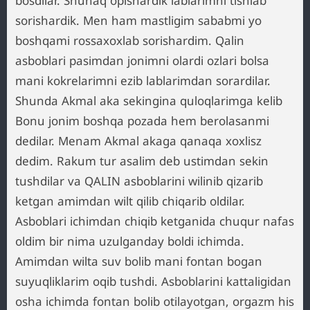
bosdilar. Shunaq opishardik lablarimni tishlab
sorishardik. Men ham mastligim sababmi yo
boshqami rossaxoxlab sorishardim. Qalin
asboblari pasimdan jonimni olardi ozlari bolsa
mani kokrelarimni ezib lablarimdan sorardilar.
Shunda Akmal aka sekingina quloqlarimga kelib
Bonu jonim boshqa pozada hem berolasanmi
dedilar. Menam Akmal akaga qanaqa xoxlisz
dedim. Rakum tur asalim deb ustimdan sekin
tushdilar va QALIN asboblarini wilinib qizarib
ketgan amimdan wilt qilib chiqarib oldilar.
Asboblari ichimdan chiqib ketganida chuqur nafas
oldim bir nima uzulganday boldi ichimda.
Amimdan wilta suv bolib mani fontan bogan
suyuqliklarim oqib tushdi. Asboblarini kattaligidan
osha ichimda fontan bolib otilayotgan, orgazm his