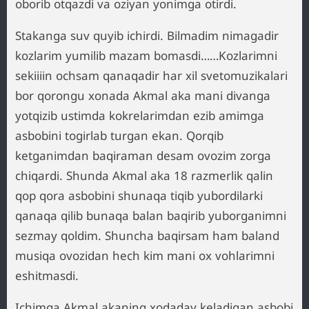
oborib otqazdi va oziyan yonimga otirdi.
Stakanga suv quyib ichirdi. Bilmadim nimagadir
kozlarim yumilib mazam bomasdi……Kozlarimni
sekiiiin ochsam qanaqadir har xil svetomuzikalari
bor qorongu xonada Akmal aka mani divanga
yotqizib ustimda kokrelarimdan ezib amimga
asbobini togirlab turgan ekan. Qorqib
ketganimdan baqiraman desam ovozim zorga
chiqardi. Shunda Akmal aka 18 razmerlik qalin
qop qora asbobini shunaqa tiqib yubordilarki
qanaqa qilib bunaqa balan baqirib yuborganimni
sezmay qoldim. Shuncha baqirsam ham baland
musiqa ovozidan hech kim mani ox vohlarimni
eshitmasdi.
Ichimga Akmal akaning xodaday keladigan asbobi