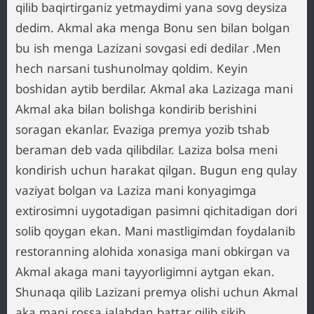
qilib baqirtirganiz yetmaydimi yana sovg deysiza
dedim. Akmal aka menga Bonu sen bilan bolgan
bu ish menga Lazizani sovgasi edi dedilar .Men
hech narsani tushunolmay qoldim. Keyin
boshidan aytib berdilar. Akmal aka Lazizaga mani
Akmal aka bilan bolishga kondirib berishini
soragan ekanlar. Evaziga premya yozib tshab
beraman deb vada qilibdilar. Laziza bolsa meni
kondirish uchun harakat qilgan. Bugun eng qulay
vaziyat bolgan va Laziza mani konyagimga
extirosimni uygotadigan pasimni qichitadigan dori
solib qoygan ekan. Mani mastligimdan foydalanib
restoranning alohida xonasiga mani obkirgan va
Akmal akaga mani tayyorligimni aytgan ekan.
Shunaqa qilib Lazizani premya olishi uchun Akmal
aka mani rossa jalabdan battar qilib sikib