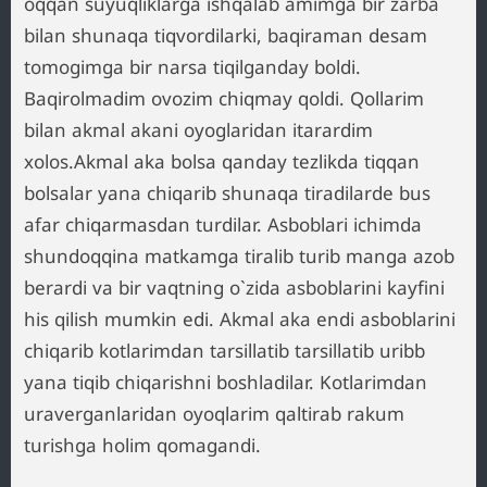
oqqan suyuqliklarga ishqalab amimga bir zarba
bilan shunaqa tiqvordilarki, baqiraman desam
tomogimga bir narsa tiqilganday boldi.
Baqirolmadim ovozim chiqmay qoldi. Qollarim
bilan akmal akani oyoglaridan itarardim
xolos.Akmal aka bolsa qanday tezlikda tiqqan
bolsalar yana chiqarib shunaqa tiradilarde bus
afar chiqarmasdan turdilar. Asboblari ichimda
shundoqqina matkamga tiralib turib manga azob
berardi va bir vaqtning o`zida asboblarini kayfini
his qilish mumkin edi. Akmal aka endi asboblarini
chiqarib kotlarimdan tarsillatib tarsillatib uribb
yana tiqib chiqarishni boshladilar. Kotlarimdan
uraverganlaridan oyoqlarim qaltirab rakum
turishga holim qomagandi.