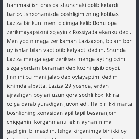
hammasi ish orasida shunchaki qolib ketardi
baribr. Ishxonamizda boshligimizning kotibasi
Laziza bir kuni meni oldimga kelib Bonu opa
zerikmayapsizmi xojayiniz Rossiyada ekanku dedi.
Men yoq nimaga zerikaman Lazizaxon, bolam bor
uy ishlar bilan vaqt otib ketyapti dedim. Shunda
Laziza menga agar zeriksez menga ayting ozim
sizga yordam beraman deb kozini qisib qoydi.
Jinnimi bu mani jalab deb oylayaptimi dedim
ichimda albatta. Laziza 29 yoshda, erdan
ajrashgan boylari uzun qora sochli koxlikkina
oziga qarab yuradigan juvon edi. Ha bir ikki marta
boshliqning xonasidan apil tapil besaranjom
chiqqanini korganmanu lekin aynan nima
gapligini bilmasdim. Ishga kirganimga bir ikki oy