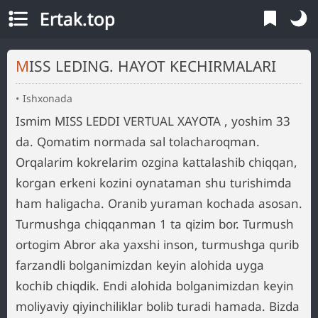
Ertak.top
MISS LEDING. HAYOT KECHIRMALARI
Ishxonada
Ismim MISS LEDDI VERTUAL XAYOTA , yoshim 33
da. Qomatim normada sal tolacharoqman.
Orqalarim kokrelarim ozgina kattalashib chiqqan,
korgan erkeni kozini oynataman shu turishimda
ham haligacha. Oranib yuraman kochada asosan.
Turmushga chiqqanman 1 ta qizim bor. Turmush
ortogim Abror aka yaxshi inson, turmushga qurib
farzandli bolganimizdan keyin alohida uyga
kochib chiqdik. Endi alohida bolganimizdan keyin
moliyaviy qiyinchiliklar bolib turadi hamada. Bizda