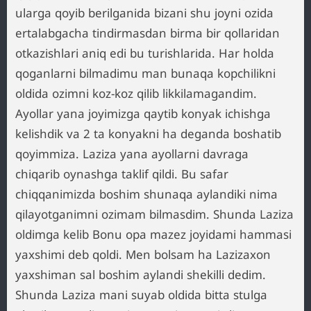
ularga qoyib berilganida bizani shu joyni ozida
ertalabgacha tindirmasdan birma bir qollaridan
otkazishlari aniq edi bu turishlarida. Har holda
qoganlarni bilmadimu man bunaqa kopchilikni
oldida ozimni koz-koz qilib likkilamagandim.
Ayollar yana joyimizga qaytib konyak ichishga
kelishdik va 2 ta konyakni ha deganda boshatib
qoyimmiza. Laziza yana ayollarni davraga
chiqarib oynashga taklif qildi. Bu safar
chiqqanimizda boshim shunaqa aylandiki nima
qilayotganimni ozimam bilmasdim. Shunda Laziza
oldimga kelib Bonu opa mazez joyidami hammasi
yaxshimi deb qoldi. Men bolsam ha Lazizaxon
yaxshiman sal boshim aylandi shekilli dedim.
Shunda Laziza mani suyab oldida bitta stulga