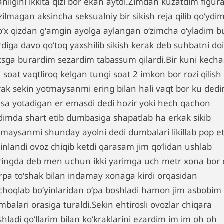
nligini ikkita qizi bor ekan aytdi.Zimdan kuzatdim figur
ilmagan aksincha seksualniy bir sikish reja qilib qoʻydi
oʻx qizdan gʻamgin ayolga aylangan oʻzimcha oʻyladim b
rdiga davo qoʻtoq yaxshilib sikish kerak deb suhbatni do
ksga burardim sezardim tabassum qilardi.Bir kuni kecha
i soat vaqtliroq kelgan tungi soat 2 imkon bor rozi qilish
rak sekin yotmaysanmi ering bilan hali vaqt bor ku ded
esa yotadigan er emasdi dedi hozir yoki hech qachon
dimda shart etib dumbasiga shapatlab ha erkak sikib
tmaysanmi shunday ayolni dedi dumbalari likillab pop et
inlandi ovoz chiqib ketdi qarasam jim qoʻlidan ushlab
ringda deb men uchun ikki yarimga uch metr xona bor 
ʻrpa toʻshak bilan indamay xonaga kirdi orqasidan
choqlab boʻyinlaridan oʻpa boshladi hamon jim asbobim
balari orasiga turaldi.Sekin ehtirosli ovozlar chiqara
hladi qoʻllarim bilan koʻkraklarini ezardim im im oh oh