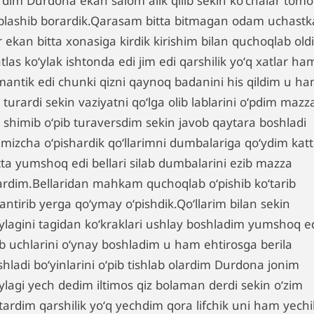
rdim Durdona ekan salom alik qilib sekin koʻchalar tom
plashib borardik.Qarasam bitta bitmagan odam uchastk
 ekan bitta xonasiga kirdik kirishim bilan quchoqlab old
tlas koʻylak ishtonda edi jim edi qarshilik yoʻq xatlar ha
mantik edi chunki qizni qaynoq badanini his qildim u h
 turardi sekin vaziyatni qoʻlga olib lablarini oʻpdim mazz
i shimib oʻpib turaversdim sekin javob qaytara boshladi
zimizcha oʻpishardik qoʻllarimni dumbalariga qoʻydim kat
tta yumshoq edi bellari silab dumbalarini ezib mazza
lardim.Bellaridan mahkam quchoqlab oʻpishib koʻtarib
antirib yerga qoʻymay oʻpishdik.Qoʻllarim bilan sekin
ʻylagini tagidan koʻkraklari ushlay boshladim yumshoq e
ib uchlarini oʻynay boshladim u ham ehtirosga berila
hladi boʻyinlarini oʻpib tishlab olardim Durdona jonim
ylagi yech dedim iltimos qiz bolaman derdi sekin oʻzim
tardim qarshilik yoʻq yechdim qora lifchik uni ham yechi