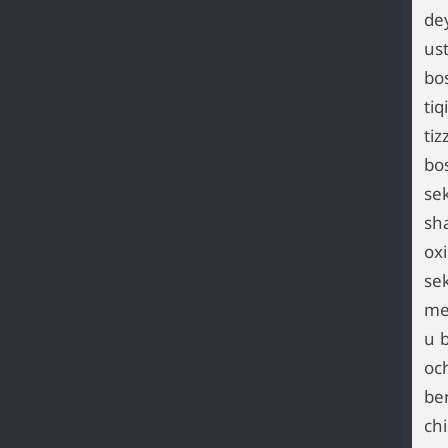
dey
us
bo
tiq
tiz
bos
se
sh
oxi
sek
me
u 
oc
be
ch