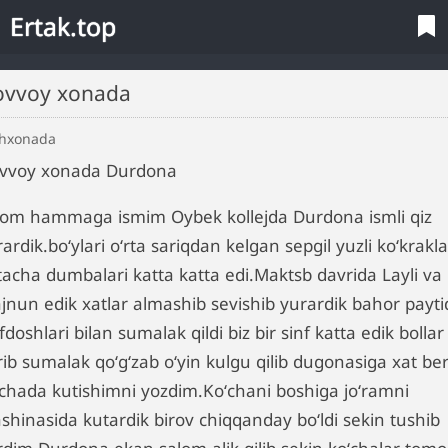
Ertak.top
Novvoy xonada
shxonada
vvoy xonada Durdona
lom hammaga ismim Oybek kollejda Durdona ismli qiz
ardik.boʻylari oʻrta sariqdan kelgan sepgil yuzli koʻkrakla
rtacha dumbalari katta katta edi.Maktsb davrida Layli va
jnun edik xatlar almashib sevishib yurardik bahor payti
fdoshlari bilan sumalak qildi biz bir sinf katta edik bollar
ib sumalak qoʻgʻzab oʻyin kulgu qilib dugonasiga xat ber
ʻchada kutishimni yozdim.Koʻchani boshiga joʻramni
shinasida kutardik birov chiqqanday boʻldi sekin tushib