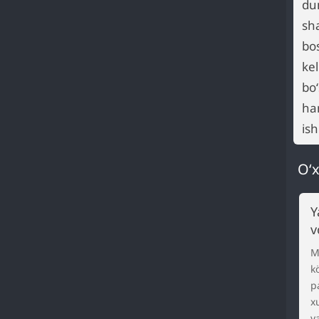
dum
sha
bo
kel
bo
han
is
O‘x
Y
v
M
k
p
x
y