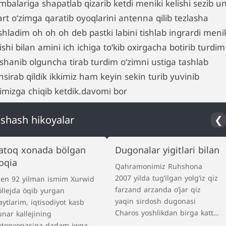
balariga shapatlab qizarib ketdi meniki kelishi sezib un
rt oʻzimga qaratib oyoqlarini antenna qilib tezlasha
shladim oh oh oh deb pastki labini tishlab ingrardi meni
ishi bilan amini ich ichiga toʻkib oxirgacha botirib turdim
ʻshanib olguncha tirab turdim oʻzimni ustiga tashlab
sirab qildik ikkimiz ham keyin sekin turib yuvinib
himizga chiqib ketdik.davomi bor
shash hikoyalar
❮
atoq xonada bölgan
Dugonalar yigitlari bilan
oqia
Qahramonimiz Ruhshona
2007 yilda tugʻilgan yolgʻiz qiz
en 92 yilman ismim Xurwid
farzand arzanda oʻjar qiz
öllejda öqib yurgan
yaqin sirdosh dugonasi
aytlarim, iqtisodiyot kasb
Charos yoshlikdan birga katta
unar kallejining
boʻlgan hozir 11 sinf bahor
atoqxonasiga dadam iwga