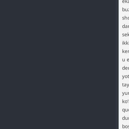
eka
buz
sh
da
se
ikk
ke
u 
de
yo
tay
yu
ko
qu
dum
bos