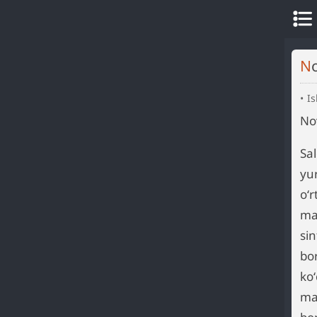
I
No
Sa
yur
oʻ
ma
sin
bor
ko
ma