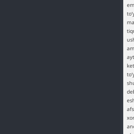
em
to
mas
ti
us
ami
ay
ke
to
sh
deb
esh
af
xo
an