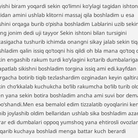
ishi biram yoqardi sekin qoʻlimni koʻylagi tagidan ishton
tidan amini ushlab klitorni massaj qila boshladim u esa
shini orqaga burib oʻpisha boshladim Lablarini uzib seki
ing jonim dedi uji tayyor Sekin ishtoni bilan tursigini
zasigacha tushurib ichimda onangni sikay jalab sekin tiq
hladim qalin issiq qoʻtoqni his qildi oh bla mana qoʻtoq
kin engashib rakum turdi koʻylagini koʻtarib dumbalariga
apatlab sikishni boshladim torgina issiq ami edi.kayfdan
rgacha botirib tiqib tezlashardim ozginadan keyin qaltir
in choʻkkalab kuchukcha boʻlib rakumcha boʻlib turib old
n yana sekin botira boshladim ancha ami suvi bor dem
boʻshandi.Men esa bemalol edim tizzalatib oyoqlarini ke
hib joylashib oldim bellaridan ushlab sika boshladim aza
rar edi dumbalari oppoq yumshoq yana ehtirosli ovozlar
iqarib kuchaya boshladi menga battar kuch berardi