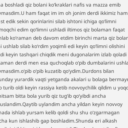
a boshladi qiz bolani koʻkraklari nafis va mazza emib
ʻymasdim.U ham faqat im im oh jonim derdi ikkimiz ham
t edik sekin qorinlarini silab ishtoni ichiga qoʻlimni
qmoqchi edim qoʻlimni ushladi iltimos qiz bolaman faqat
hlab koʻraman deb davom etdim birinchi marta qiz bolan
 ushlab silab koʻrdim yoqimli edi keyin qoʻlimni olishini
tdi keyin tashqari chiqdik meni dugonalarim izlab qoladi
taman derdi men esa quchoqlab oʻpib dumbalarini ushl
ʻymasdim.oʻpib oʻpib kuzatib qoʻydim.Durdons bilan
unday yurardik vaqti yetganda akalari u bolaga bermay
 turib oldi keyin rassiya ketib novvoychilik qildim u yoq
itsam bitta bola yurib qiz tugʻib qoʻyibdi ancha
suslandim.Qaytib uylandim ancha yildan keyin novvoy
nada ishlab yursam kelib qoldi shu shu oʻzgarmagan
cha kun ishlashib gap boshladim.Shunda eri alkash