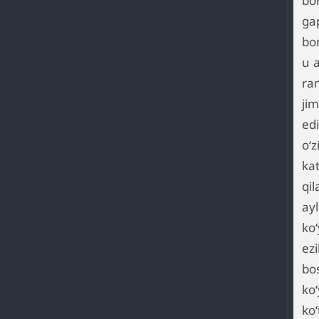
bo
ga
bor
u a
ra
jim
ed
oʻ
ka
qi
ayl
ko
ez
bos
koʻ
koʻ