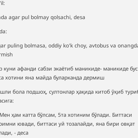
il:
ada agar pul bolmay qolsachi, desa
da:
gar puling bolmasa, oddiy ko'k choy, avtobus va onangd
rmish
р куни афанди сабзи экаётиб маникиде- маникиде бу
са хотини янa майда буларканда дермиш
ёшли бола подшоҳ, султонлар ҳақида китоб ўқиб тури
асига:
Мен ҳам катта бўлсам, 5та хотиним бўлади. Биттаси
римни ювади, биттаси уй тозалайди, яна бири овқат
лади, - деса