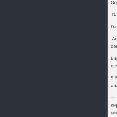
Og'
-D
Da
-A
de
Би
де
5 
он
— 
ки
қи