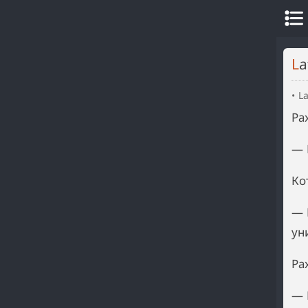
L
La
Ра
— 
Ко
— 
ун
Ра
— 