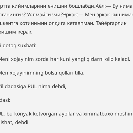
ртта кийимларини ечишни бошлабди.Аёл:— Бу нима
лганингиз? Уялмайсизми?Эркак:— Мен эркак кишима
шкентга хотинимни олдига кетаяпман. Тайёргарлик
ришим керак.
i qotoq suxbati:
eni xojayinim zorda har kuni yangi qizlarni olib keladi.
en xojayinimning bolsa qollari tilla.
'il dadasiga PUL nima debdi,
dasi:
UL, bu konyak ketvorgan ayollar va ximmatbaxo moshina
ishat, debdi