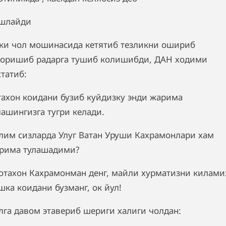
шлайди
ки чол мошинасида кетятиб тезликни ошириб
оришиб радарга тушиб колишибди, ДАН ходими
хтатиб:
тахон коидани бузиб куйдизку энди жарима
лашингизга тугри келади.
глим сизларда Улуг Ватан Уруши Кахрамонлари хам
рима тулашадими?
 отахон Кахрамонман денг, майли хурматизни килами
шка коидани бузманг, ок йул!
лга давом этавериб шериги халиги чолдан: