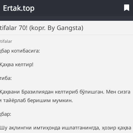
Ertak.top
atifalar 70! (kopr. By Gangsta)
tifalar
ҳбар котибасига:
Қаҳва келтир!
тиба:
Қаҳвани Бразилиядан келтириб бўлишган. Мен сизга
и тайёрлаб беришим мумкин.
ҳбар:
Шу ақлингни имтиҳонда ишлатганингда, ҳозир қаҳва