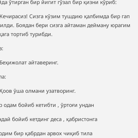
йда ўтирган бир йигит гўзал бир қизни кўриб:
Кечирасиз! Сизга кўзим тушдию қалбимда бир гап
ғилди. Боядан бери сизга айтаман дейману юрагим
қага тортиб турибди.
з:
Беҳижолат айтаверинг.
ла:
Ҳоов ўша олмани узатворинг.
р одам бойиб кетибти , ўртоғи ундан
ндай бойиб кетдинг деса , қабристонга
рдим бир қабрдан арвох чиқиб тила