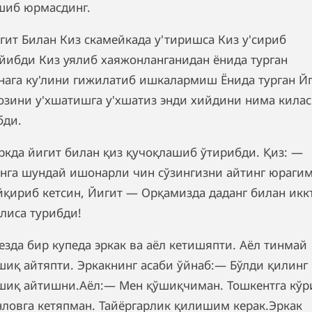
шиб юрмасдинг.
гит Билан Киз скамейкада у'тиришса Киз у'сириб
'йибди Киз уялиб хаяжонланганидан ёнида турган
нага ку'лини гижилатиб ишкалармиш Ёнида турган Й
озини у'хшатишга у'хшатиз энди хийдини нима килас
бди.
ркда йигит билан қиз қучоқлашиб ўтирибди. Қиз: —
нга шундай ишонарли чин сўзингизни айтинг юраги
йқириб кетсин, Йигит — Орқамизда даданг билан икк
лиса турибди!
езда бир купеда эркак ва аёл кетишяпти. Аёл тинмай
шиқ айтяпти. Эркакнинг асаби ўйнаб:— Бўлди қилинг
шиқ айтишни.Аёл:— Мен қўшиқчиман. Тошкентга кўр
нловга кетяпман. Тайёргарлик қилишим керак.Эркак