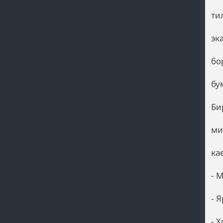
ти
эк
бо
бу
Би
ми
ка
- 
- 
- 