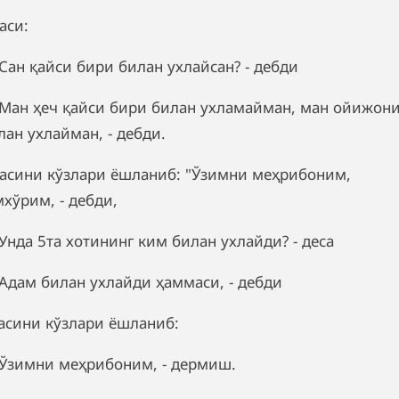
аси:
Сан қайси бири билан ухлайсан? - дебди
Ман ҳеч қайси бири билан ухламайман, ман ойижон
лан ухлайман, - дебди.
асини кўзлари ёшланиб: "Ўзимни меҳрибоним,
мхўрим, - дебди,
Унда 5та хотининг ким билан ухлайди? - деса
Адам билан ухлайди ҳаммаси, - дебди
асини кўзлари ёшланиб:
Ўзимни меҳрибоним, - дермиш.