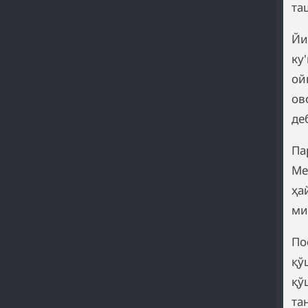
та
Йи
ку
ой
ов
де
Па
Ме
ҳа
ми
По
қў
қў
та