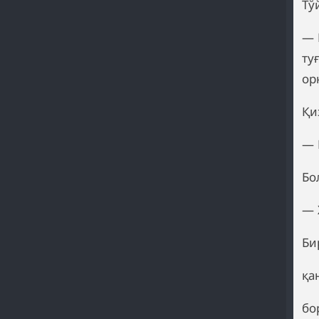
Тў
— 
ту
ор
Қи
— 
Бо
— 
Би
қа
бо