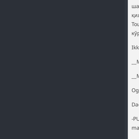
ша
қи
То
кў
Ikk
__M
__M
Og
Da
-P
ma