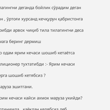
лагингни деганда бойлик сўрадим деган
ан , ўртоғи хурсанд кечқурун қабристонга
рибди арвох чиқиб тила тилагингни деса
мага беринг дермиш
р одам ярим кечаси шошиб кетаётса
лиционер тухтатибди :- Ярим кечаси
ерга шошиб кетябсиз ?
Маруза эшитгани.
Ярим кечаси кайси ахмок маруза укийди?
Хотинимда , каёкдан келябсиз деб