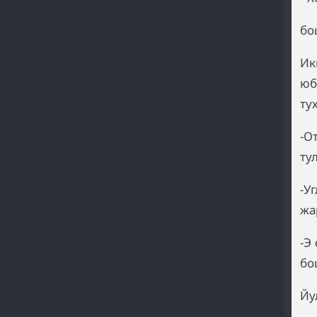
бо
Ик
юб
ту
-О
ту
-У
жа
-Э
бо
Йу