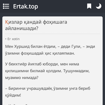
Ertak.top
Қизлар қандай фоҳишага
айланишади?
Er xotin
Мен Хуршид билан ётдим, – деди Гули, – энди
ўзимни фоҳишадай ҳис қилаяпман.
У беихтиёр йиғлаб юборди, мен нима
қилишимни билмай қолдим. Тушунмадим,
муаммо нимада?
– Биринчи учрашувдаёқ ўзимни унга бериб
қўйдим!