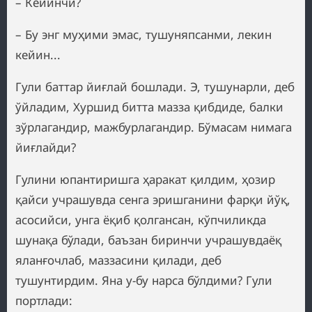
– Кейинчи?
– Бу энг муҳими эмас, тушуняпсанми, лекин
кейин...
Гули баттар йиғлай бошлади. Э, тушунарли, деб
ўйладим, Хуршид битта мазза қибдиде, балки
зўрлагандир, мажбурлагандир. Бўмасам нимага
йиғлайди?
Гулини юпантиришга ҳаракат қилдим, ҳозир
қайси учрашувда сенга эришганини фарқи йўқ,
асосийси, унга ёқиб қолгансан, кўпчиликда
шунақа бўлади, баъзан биринчи учрашувдаёқ
яланғочлаб, маззасини қилади, деб
тушунтирдим. Яна у-бу нарса бўлдими? Гули
портлади: