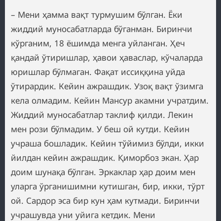
– Мени ҳамма вақт турмушим бўлган. Ёки
жиддий муносабатларда бўганман. Биринчи
кўрганим, 18 ёшимда менга уйланган. Ҳеч
қандай ўтиришлар, ҳавои ҳаваслар, кўчаларда
юришлар бўлмаган. Фақат иссиққина уйда
ўтирардик. Кейин ажрашдик. Узоқ вақт ўзимга
кела олмадим. Кейин Мансур акамни учратдим.
Жиддий муносабатлар таклиф қилди. Лекин
мен рози бўлмадим. У беш ой кутди. Кейин
учраша бошладик. Кейин тўйимиз бўлди, икки
йилдан кейин ажрашдик. Қиморбоз экан. Ҳар
доим шунақа бўлган. Эркаклар ҳар доим мен
уларга ўрганишимни кутишган, бир, икки, тўрт
ой. Сардор эса бир кун ҳам кутмади. Биринчи
учрашувда уни уйига кетдик. Мени