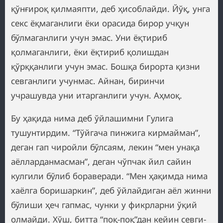
қўнғироқ қилмаяпти, деб ҳисоблайди. Йўқ, унга
секс ёқмаганлиги ёки орасида бирор учқун
бўлмаганлиги учун эмас. Уни ёқтириб
қолмаганлиги, ёки ёқтириб қолишдан
қўрққанлиги учун эмас. Бошқа бирорта қизни
севганлиги учунмас. Айнан, биринчи
учрашувда уни итарганлиги учун. Аҳмоқ.
Бу ҳақида нима деб ўйлашимни Гулига
тушунтирдим. “Тўйгача пинжига кирмайман”,
деган гап чиройли бўлсаям, лекин “мен унақа
аёлларданмасман”, деган чўпчак йил сайин
кулгили бўлиб бораверади. “Мен ҳақимда нима
хаёлга боришаркин”, деб ўйлайдиган аёл жинни
бўлиши ҳеч гапмас, чунки у фикрларни ўқий
олмайди. Хўш, битта “поқ-поқ”дан кейин севги-