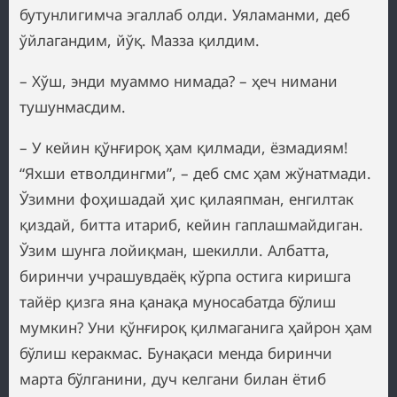
бутунлигимча эгаллаб олди. Уяламанми, деб
ўйлагандим, йўқ. Мазза қилдим.
– Хўш, энди муаммо нимада? – ҳеч нимани
тушунмасдим.
– У кейин қўнғироқ ҳам қилмади, ёзмадиям!
“Яхши етволдингми”, – деб смс ҳам жўнатмади.
Ўзимни фоҳишадай ҳис қилаяпман, енгилтак
қиздай, битта итариб, кейин гаплашмайдиган.
Ўзим шунга лойиқман, шекилли. Албатта,
биринчи учрашувдаёқ кўрпа остига киришга
тайёр қизга яна қанақа муносабатда бўлиш
мумкин? Уни қўнғироқ қилмаганига ҳайрон ҳам
бўлиш керакмас. Бунақаси менда биринчи
марта бўлганини, дуч келгани билан ётиб