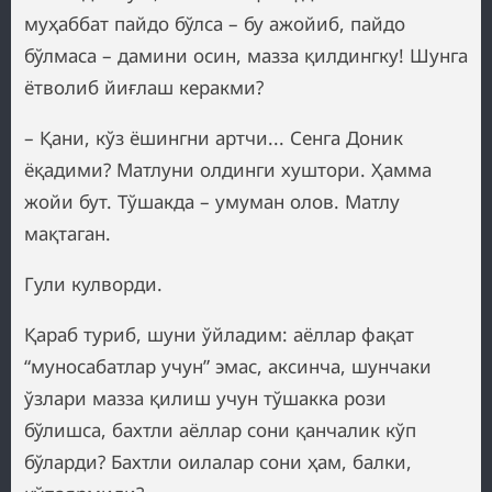
муҳаббат пайдо бўлса – бу ажойиб, пайдо
бўлмаса – дамини осин, мазза қилдингку! Шунга
ётволиб йиғлаш керакми?
– Қани, кўз ёшингни артчи... Сенга Доник
ёқадими? Матлуни олдинги хуштори. Ҳамма
жойи бут. Тўшакда – умуман олов. Матлу
мақтаган.
Гули кулворди.
Қараб туриб, шуни ўйладим: аёллар фақат
“муносабатлар учун” эмас, аксинча, шунчаки
ўзлари мазза қилиш учун тўшакка рози
бўлишса, бахтли аёллар сони қанчалик кўп
бўларди? Бахтли оилалар сони ҳам, балки,