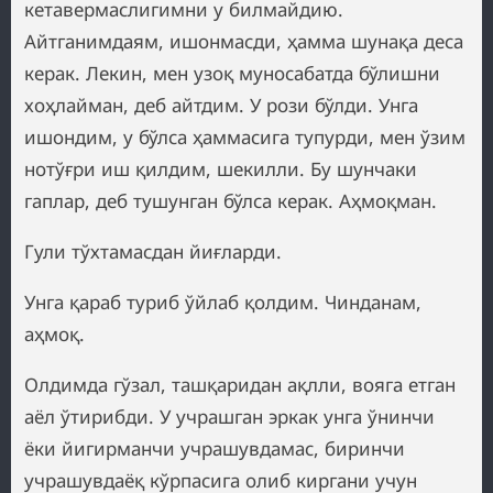
кетавермаслигимни у билмайдию.
Айтганимдаям, ишонмасди, ҳамма шунақа деса
керак. Лекин, мен узоқ муносабатда бўлишни
хоҳлайман, деб айтдим. У рози бўлди. Унга
ишондим, у бўлса ҳаммасига тупурди, мен ўзим
нотўғри иш қилдим, шекилли. Бу шунчаки
гаплар, деб тушунган бўлса керак. Аҳмоқман.
Гули тўхтамасдан йиғларди.
Унга қараб туриб ўйлаб қолдим. Чинданам,
аҳмоқ.
Олдимда гўзал, ташқаридан ақлли, вояга етган
аёл ўтирибди. У учрашган эркак унга ўнинчи
ёки йигирманчи учрашувдамас, биринчи
учрашувдаёқ кўрпасига олиб киргани учун