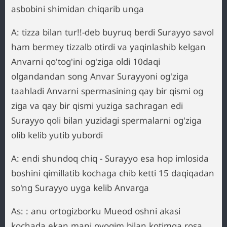
asbobini shimidan chiqarib unga
A: tizza bilan tur!!-deb buyruq berdi Surayyo savol
ham bermey tizzalb otirdi va yaqinlashib kelgan
Anvarni qo'tog'ini og'ziga oldi 10daqi
olgandandan song Anvar Surayyoni og'ziga
taahladi Anvarni spermasining qay bir qismi og
ziga va qay bir qismi yuziga sachragan edi
Surayyo qoli bilan yuzidagi spermalarni og'ziga
olib kelib yutib yubordi
A: endi shundoq chiq - Surayyo esa hop imlosida
boshini qimillatib kochaga chib ketti 15 daqiqadan
so'ng Surayyo uyga kelib Anvarga
As: : anu ortogizborku Mueod oshni akasi
kochada ekan mani oyogim bilan kotimga rosa