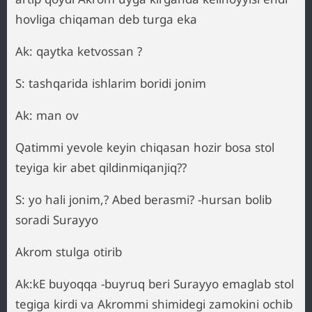
hovliga chiqaman deb turga eka
Ak: qaytka ketvossan ?
S: tashqarida ishlarim boridi jonim
Ak: man ov
Qatimmi yevole keyin chiqasan hozir bosa stol
teyiga kir abet qildinmiqanjiq??
S: yo hali jonim,? Abed berasmi? -hursan bolib
soradi Surayyo
Akrom stulga otirib
Ak:kE buyoqqa -buyruq beri Surayyo emaglab stol
tegiga kirdi va Akrommi shimidegi zamokini ochib