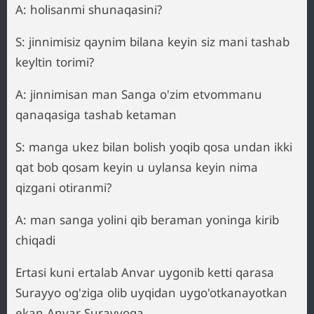
A: holisanmi shunaqasini?
S: jinnimisiz qaynim bilana keyin siz mani tashab
keyltin torimi?
A: jinnimisan man Sanga o'zim etvommanu
qanaqasiga tashab ketaman
S: manga ukez bilan bolish yoqib qosa undan ikki
qat bob qosam keyin u uylansa keyin nima
qizgani otiranmi?
A: man sanga yolini qib beraman yoninga kirib
chiqadi
Ertasi kuni ertalab Anvar uygonib ketti qarasa
Surayyo og'ziga olib uyqidan uygo'otkanayotkan
ekan Anvar Surayyoga