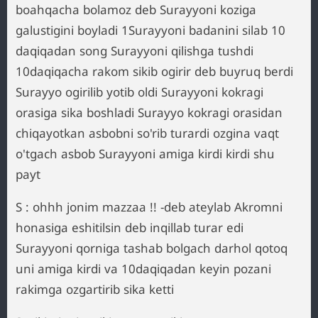
boahqacha bolamoz deb Surayyoni koziga
galustigini boyladi 1Surayyoni badanini silab 10
daqiqadan song Surayyoni qilishga tushdi
10daqiqacha rakom sikib ogirir deb buyruq berdi
Surayyo ogirilib yotib oldi Surayyoni kokragi
orasiga sika boshladi Surayyo kokragi orasidan
chiqayotkan asbobni so'rib turardi ozgina vaqt
o'tgach asbob Surayyoni amiga kirdi kirdi shu
payt
S : ohhh jonim mazzaa !! -deb ateylab Akromni
honasiga eshitilsin deb inqillab turar edi
Surayyoni qorniga tashab bolgach darhol qotoq
uni amiga kirdi va 10daqiqadan keyin pozani
rakimga ozgartirib sika ketti