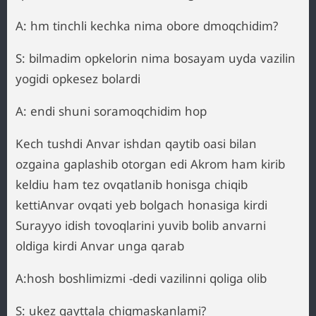
A: hm tinchli kechka nima obore dmoqchidim?
S: bilmadim opkelorin nima bosayam uyda vazilin
yogidi opkesez bolardi
A: endi shuni soramoqchidim hop
Kech tushdi Anvar ishdan qaytib oasi bilan
ozgaina gaplashib otorgan edi Akrom ham kirib
keldiu ham tez ovqatlanib honisga chiqib
kettiAnvar ovqati yeb bolgach honasiga kirdi
Surayyo idish tovoqlarini yuvib bolib anvarni
oldiga kirdi Anvar unga qarab
A:hosh boshlimizmi -dedi vazilinni qoliga olib
S: ukez qayttala chiqmaskanlami?