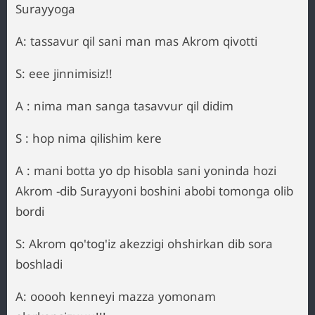
Surayyoga
A: tassavur qil sani man mas Akrom qivotti
S: eee jinnimisiz!!
A : nima man sanga tasavvur qil didim
S : hop nima qilishim kere
A : mani botta yo dp hisobla sani yoninda hozi
Akrom -dib Surayyoni boshini abobi tomonga olib
bordi
S: Akrom qo'tog'iz akezzigi ohshirkan dib sora
boshladi
A: ooooh kenneyi mazza yomonam