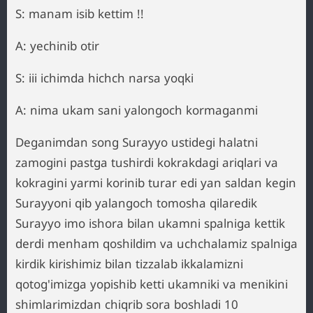
S: manam isib kettim !!
A: yechinib otir
S: iii ichimda hichch narsa yoqki
A: nima ukam sani yalongoch kormaganmi
Deganimdan song Surayyo ustidegi halatni
zamogini pastga tushirdi kokrakdagi ariqlari va
kokragini yarmi korinib turar edi yan saldan kegin
Surayyoni qib yalangoch tomosha qilaredik
Surayyo imo ishora bilan ukamni spalniga kettik
derdi menham qoshildim va uchchalamiz spalniga
kirdik kirishimiz bilan tizzalab ikkalamizni
qotog'imizga yopishib ketti ukamniki va menikini
shimlarimizdan chiqrib sora boshladi 10