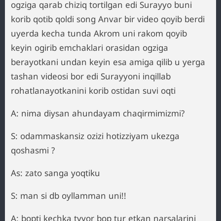
ogziga qarab chiziq tortilgan edi Surayyo buni
korib qotib qoldi song Anvar bir video qoyib berdi
uyerda kecha tunda Akrom uni rakom qoyib
keyin ogirib emchaklari orasidan ogziga
berayotkani undan keyin esa amiga qilib u yerga
tashan videosi bor edi Surayyoni inqillab
rohatlanayotkanini korib ostidan suvi oqti
A: nima diysan ahundayam chaqirmimizmi?
S: odammaskansiz ozizi hotizziyam ukezga
qoshasmi ?
As: zato sanga yoqtiku
S: man si db oyllamman uni!!
A: bopti kechka tyyor bop tur etkan narsalarini