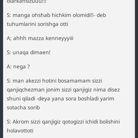
olarkansizuuu!!!
S: manga ohshab hichkim olomidi!!- deb
tuhumlarini sorishga otti
A; ahhh mazza kenneyyyiii
S: unaqa dimaen!
A: nega ?
S: man akezzi hotini bosamamam sizzi
qanjiqchezman jonim sizzi qanjigiz nima disez
shuni qiladi -deya yana sora boshladi yarim
sotacha sorib
S: Akrom sizzi qanjigiz qotogizzi ichidi bolishini
holavottoti