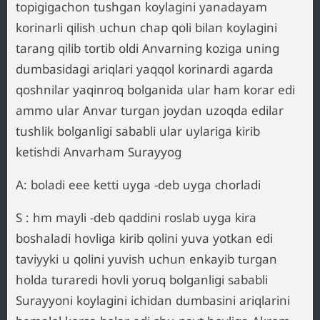
topigigachon tushgan koylagini yanadayam
korinarli qilish uchun chap qoli bilan koylagini
tarang qilib tortib oldi Anvarning koziga uning
dumbasidagi ariqlari yaqqol korinardi agarda
qoshnilar yaqinroq bolganida ular ham korar edi
ammo ular Anvar turgan joydan uzoqda edilar
tushlik bolganligi sababli ular uylariga kirib
ketishdi Anvarham Surayyog
A: boladi eee ketti uyga -deb uyga chorladi
S : hm mayli -deb qaddini roslab uyga kira
boshaladi hovliga kirib qolini yuva yotkan edi
taviyyki u qolini yuvish uchun enkayib turgan
holda turaredi hovli yoruq bolganligi sababli
Surayyoni koylagini ichidan dumbasini ariqlarini