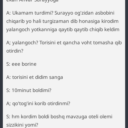
A: Ukamam turdimi? Surayyo og'zidan asbobini
chiqarib yo hali turgizaman dib honasiga kirodim
yalangoch yotkanniga qaytib qaytib chiqib keldim
A; yalangoch? Torisini et qancha voht tomasha qib
otirdin?
S: eee borine
A: torisini et didim sanga
S: 10minut boldimi?
A; qo'tog'ini korib otirdinmi?
S: hm kordim boldi boshq mavzuga oteli olemi
sizzikini yomi?