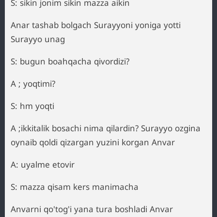
S: sikin jonim sikin mazza aikin
Anar tashab bolgach Surayyoni yoniga yotti
Surayyo unag
S: bugun boahqacha qivordizi?
A ; yoqtimi?
S: hm yoqti
A ;ikkitalik bosachi nima qilardin? Surayyo ozgina
oynaib qoldi qizargan yuzini korgan Anvar
A: uyalme etovir
S: mazza qisam kers manimacha
Anvarni qo'tog'i yana tura boshladi Anvar