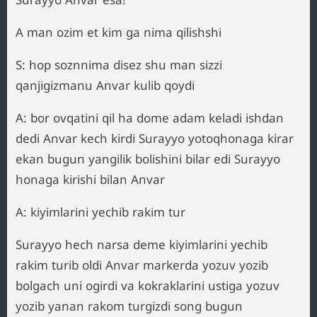
A man ozim et kim ga nima qilishshi
S: hop soznnima disez shu man sizzi
qanjigizmanu Anvar kulib qoydi
A: bor ovqatini qil ha dome adam keladi ishdan
dedi Anvar kech kirdi Surayyo yotoqhonaga kirar
ekan bugun yangilik bolishini bilar edi Surayyo
honaga kirishi bilan Anvar
A: kiyimlarini yechib rakim tur
Surayyo hech narsa deme kiyimlarini yechib
rakim turib oldi Anvar markerda yozuv yozib
bolgach uni ogirdi va kokraklarini ustiga yozuv
yozib yanan rakom turgizdi song bugun