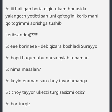
A: iii hali gap botta digin ukam honasida
yalangoch yotibti san uni qo'tog'ini korib mani
qo'tog'immi aorishga tushib
ketibsande)))??!!!
S: eee borineee - deb qizara boshladi Surayyo
A: bopti bugun ubu narsa oylab topaman
S: nima masalan?
A: keyin etaman san choy tayorlamanga
S : choy tayyor ukezzi turgizasizmi oziz?
A: bor turgiz