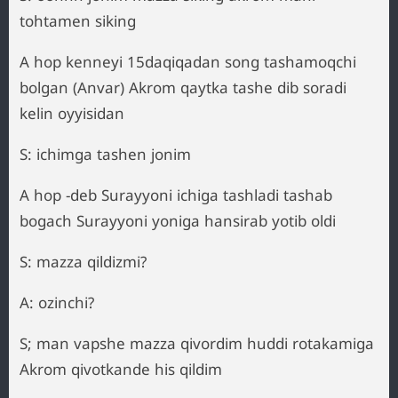
tohtamen siking
A hop kenneyi 15daqiqadan song tashamoqchi
bolgan (Anvar) Akrom qaytka tashe dib soradi
kelin oyyisidan
S: ichimga tashen jonim
A hop -deb Surayyoni ichiga tashladi tashab
bogach Surayyoni yoniga hansirab yotib oldi
S: mazza qildizmi?
A: ozinchi?
S; man vapshe mazza qivordim huddi rotakamiga
Akrom qivotkande his qildim