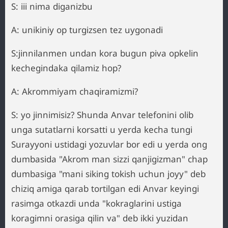
S: iii nima diganizbu
A: unikiniy op turgizsen tez uygonadi
S:jinnilanmen undan kora bugun piva opkelin
kechegindaka qilamiz hop?
A: Akrommiyam chaqiramizmi?
S: yo jinnimisiz? Shunda Anvar telefonini olib
unga sutatlarni korsatti u yerda kecha tungi
Surayyoni ustidagi yozuvlar bor edi u yerda ong
dumbasida "Akrom man sizzi qanjigizman" chap
dumbasiga "mani siking tokish uchun joyy" deb
chiziq amiga qarab tortilgan edi Anvar keyingi
rasimga otkazdi unda "kokraglarini ustiga
koragimni orasiga qilin va" deb ikki yuzidan