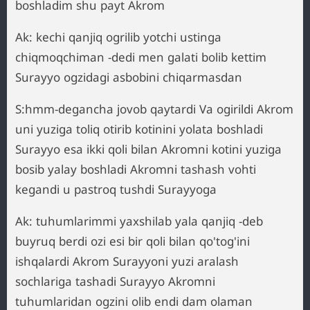
boshladim shu payt Akrom
Ak: kechi qanjiq ogrilib yotchi ustinga
chiqmoqchiman -dedi men galati bolib kettim
Surayyo ogzidagi asbobini chiqarmasdan
S:hmm-degancha jovob qaytardi Va ogirildi Akrom
uni yuziga toliq otirib kotinini yolata boshladi
Surayyo esa ikki qoli bilan Akromni kotini yuziga
bosib yalay boshladi Akromni tashash vohti
kegandi u pastroq tushdi Surayyoga
Ak: tuhumlarimmi yaxshilab yala qanjiq -deb
buyruq berdi ozi esi bir qoli bilan qo'tog'ini
ishqalardi Akrom Surayyoni yuzi aralash
sochlariga tashadi Surayyo Akromni
tuhumlaridan ogzini olib endi dam olaman