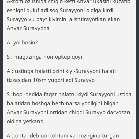
Akrom oz ishiga chiqib ketti Anvar ukasini kuzatib
eshigni qulufladi sog Surayyoni oldiga kirdi
Surayyo vu payt kiyimini alishtirayotkan ekan
Anvar Surayyoga
A: yol bosin?
S : magazinga non opkep qoyi
A : ustinga halatti ozini kiy -Surayyoni halati
tizzasidan 10sm yuqori edi Surayyo
S :hop -dedida faqat halatni kiydi Surayyoni ustida
halatidan boshqa hech narsa yoqligini bilgan
Anvar Surayyoni ortidan chiqdi Surayyo darvozani
oldiga yetkandi
A :tohta -deb uni tohtani va hozirgina turgan