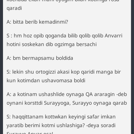
qaradi
A: bitta berib kemadinmi?
S : hm hoz opib qoganda bilib qolib qolib Anvarri
hotini soskekan dib ogzimga bersachi
A: bm bermapsamu boldida
S: lekin shu ortogizzi akasi kop qaridi manga bir
kun kotimdan ushavomasa boldi
A: a kotinam ushashlide oynaga QA araragin -deb
oynani korsttdi Surayyoga, Surayyo oynaga qarab
S: haqqittanam kottwkan keyingi safar imkan
yaratib berimi kotmi ushlashiga? -deya soradi
Surayyo Anvar esa!