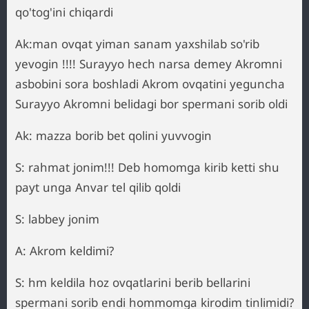
qo'tog'ini chiqardi
Ak:man ovqat yiman sanam yaxshilab so'rib
yevogin !!!! Surayyo hech narsa demey Akromni
asbobini sora boshladi Akrom ovqatini yeguncha
Surayyo Akromni belidagi bor spermani sorib oldi
Ak: mazza borib bet qolini yuvvogin
S: rahmat jonim!!! Deb homomga kirib ketti shu
payt unga Anvar tel qilib qoldi
S: labbey jonim
A: Akrom keldimi?
S: hm keldila hoz ovqatlarini berib bellarini
spermani sorib endi hommomga kirodim tinlimidi?