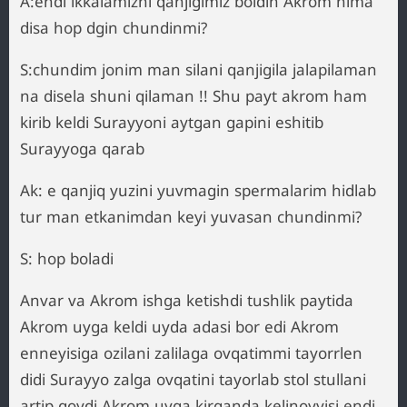
A:endi ikkalamizni qanjigimiz boldin Akrom nima
disa hop dgin chundinmi?
S:chundim jonim man silani qanjigila jalapilaman
na disela shuni qilaman !! Shu payt akrom ham
kirib keldi Surayyoni aytgan gapini eshitib
Surayyoga qarab
Ak: e qanjiq yuzini yuvmagin spermalarim hidlab
tur man etkanimdan keyi yuvasan chundinmi?
S: hop boladi
Anvar va Akrom ishga ketishdi tushlik paytida
Akrom uyga keldi uyda adasi bor edi Akrom
enneyisiga ozilani zalilaga ovqatimmi tayorrlen
didi Surayyo zalga ovqatini tayorlab stol stullani
artip qoydi Akrom uyga kirganda kelinoyyisi endi