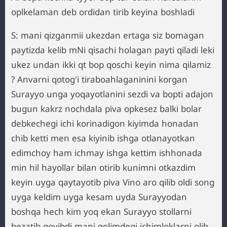
oplkelaman deb ordidan tirib keyina boshladi
S: mani qizganmii ukezdan ertaga siz bomagan
paytizda kelib mNi qisachi holagan payti qiladi leki
ukez undan ikki qt bop qoschi keyin nima qilamiz
? Anvarni qotog'i tiraboahlaganinini korgan
Surayyo unga yoqayotlanini sezdi va bopti adajon
bugun kakrz nochdala piva opkesez balki bolar
debkechegi ichi korinadigon kiyimda honadan
chib ketti men esa kiyinib ishga otlanayotkan
edimchoy ham ichmay ishga kettim ishhonada
min hil hayollar bilan otirib kunimni otkazdim
keyin uyga qaytayotib piva Vino aro qilib oldi song
uyga keldim uyga kesam uyda Surayyodan
boshqa hech kim yoq ekan Surayyo stollarni
bezatib qoyibdi mani qolimdegi ichimloklarni olib