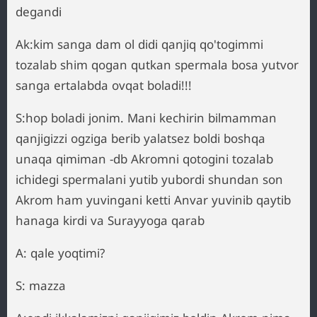
degandi
Ak:kim sanga dam ol didi qanjiq qo'togimmi
tozalab shim qogan qutkan spermala bosa yutvor
sanga ertalabda ovqat boladi!!!
S:hop boladi jonim. Mani kechirin bilmamman
qanjigizzi ogziga berib yalatsez boldi boshqa
unaqa qimiman -db Akromni qotogini tozalab
ichidegi spermalani yutib yubordi shundan son
Akrom ham yuvingani ketti Anvar yuvinib qaytib
hanaga kirdi va Surayyoga qarab
A: qale yoqtimi?
S: mazza