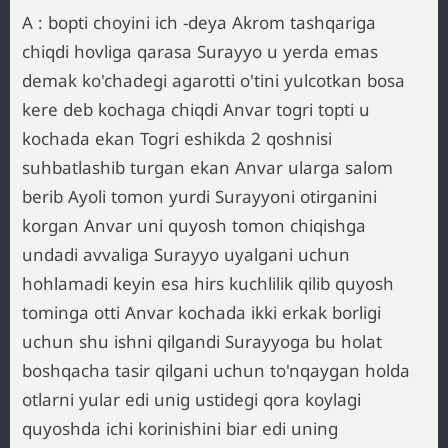
A : bopti choyini ich -deya Akrom tashqariga
chiqdi hovliga qarasa Surayyo u yerda emas
demak ko'chadegi agarotti o'tini yulcotkan bosa
kere deb kochaga chiqdi Anvar togri topti u
kochada ekan Togri eshikda 2 qoshnisi
suhbatlashib turgan ekan Anvar ularga salom
berib Ayoli tomon yurdi Surayyoni otirganini
korgan Anvar uni quyosh tomon chiqishga
undadi avvaliga Surayyo uyalgani uchun
hohlamadi keyin esa hirs kuchlilik qilib quyosh
tominga otti Anvar kochada ikki erkak borligi
uchun shu ishni qilgandi Surayyoga bu holat
boshqacha tasir qilgani uchun to'nqaygan holda
otlarni yular edi unig ustidegi qora koylagi
quyoshda ichi korinishini biar edi uning