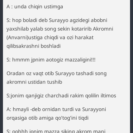
A : unda chiqin ustimga
S: hop boladi deb Surayyo agzidegi abobni
yaxshilab yalab song sekin kotaririb Akromni
(Anvarni)ustiga chiqdi va ozi harakat
qilibsakrashni boshladi
S: hmmm jpnim aotogiz mazzaligini!!!
Oradan oz vaqt otib Surayyo tashadi song
akromni ustidan tushib
S:jonim qanjigiz charchadi rakim qolilin iltimos
A: hmayli -deb ornidan turdi va Surayyoni
orqasiga otib amiga qo'tog'ini tiqdi
S: oohhh jonim mazza siking akrom mani