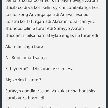
bemalol korsa bolar edi shu payt hovliga Akrom
chiqib qoldi va kozi kelin oyisini dumbalariga kozi
tushdi song Anvarga qaradi Anavar esa bu
holatni korib turgan edi Akromni qizargan yuzi
shundoq bilinib turar edi Surayyo Akrom
chiqqanini bilsa ham ateylab engashib turar edi
Ak: man ishga bore
A : Bopti omad sanga
S: toydizmi? - deb soradi Akrom esa
Ak; kozim bilanmi?
Surayyo qaddini rosladi va kulgancha honasiga
qarab yura boshladi