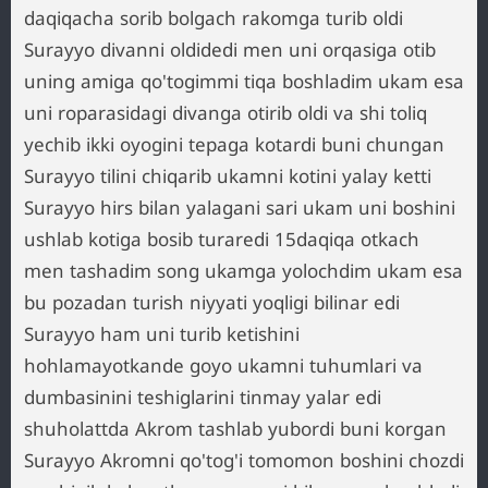
daqiqacha sorib bolgach rakomga turib oldi
Surayyo divanni oldidedi men uni orqasiga otib
uning amiga qo'togimmi tiqa boshladim ukam esa
uni roparasidagi divanga otirib oldi va shi toliq
yechib ikki oyogini tepaga kotardi buni chungan
Surayyo tilini chiqarib ukamni kotini yalay ketti
Surayyo hirs bilan yalagani sari ukam uni boshini
ushlab kotiga bosib turaredi 15daqiqa otkach
men tashadim song ukamga yolochdim ukam esa
bu pozadan turish niyyati yoqligi bilinar edi
Surayyo ham uni turib ketishini
hohlamayotkande goyo ukamni tuhumlari va
dumbasinini teshiglarini tinmay yalar edi
shuholattda Akrom tashlab yubordi buni korgan
Surayyo Akromni qo'tog'i tomomon boshini chozdi