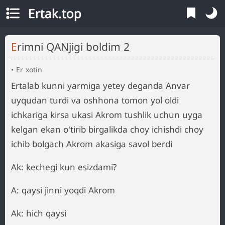
Ertak.top
Erimni QANjigi boldim 2
Er xotin
Ertalab kunni yarmiga yetey deganda Anvar
uyqudan turdi va oshhona tomon yol oldi
ichkariga kirsa ukasi Akrom tushlik uchun uyga
kelgan ekan o'tirib birgalikda choy ichishdi choy
ichib bolgach Akrom akasiga savol berdi
Ak: kechegi kun esizdami?
A: qaysi jinni yoqdi Akrom
Ak: hich qaysi