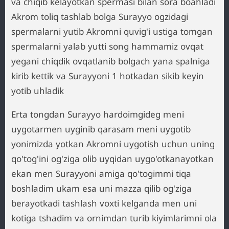
va chiqib kelayotkan spermasi bilan sora boahladi
Akrom toliq tashlab bolga Surayyo ogzidagi
spermalarni yutib Akromni quvig'i ustiga tomgan
spermalarni yalab yutti song hammamiz ovqat
yegani chiqdik ovqatlanib bolgach yana spalniga
kirib kettik va Surayyoni 1 hotkadan sikib keyin
yotib uhladik
Erta tongdan Surayyo hardoimgideg meni
uygotarmen uyginib qarasam meni uygotib
yonimizda yotkan Akromni uygotish uchun uning
qo'tog'ini og'ziga olib uyqidan uygo'otkanayotkan
ekan men Surayyoni amiga qo'togimmi tiqa
boshladim ukam esa uni mazza qilib og'ziga
berayotkadi tashlash voxti kelganda men uni
kotiga tshadim va ornimdan turib kiyimlarimni ola