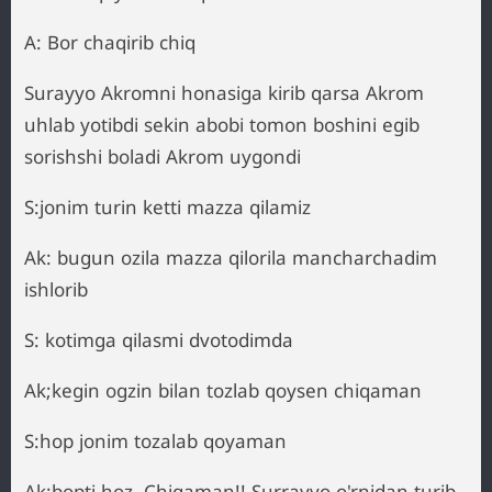
A: Bor chaqirib chiq
Surayyo Akromni honasiga kirib qarsa Akrom
uhlab yotibdi sekin abobi tomon boshini egib
sorishshi boladi Akrom uygondi
S:jonim turin ketti mazza qilamiz
Ak: bugun ozila mazza qilorila mancharchadim
ishlorib
S: kotimga qilasmi dvotodimda
Ak;kegin ogzin bilan tozlab qoysen chiqaman
S:hop jonim tozalab qoyaman
Ak:bopti hoz. Chiqaman!! Surrayyo o'rnidan turib