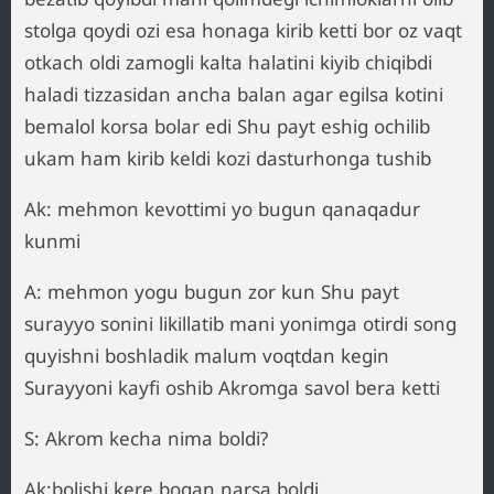
stolga qoydi ozi esa honaga kirib ketti bor oz vaqt
otkach oldi zamogli kalta halatini kiyib chiqibdi
haladi tizzasidan ancha balan agar egilsa kotini
bemalol korsa bolar edi Shu payt eshig ochilib
ukam ham kirib keldi kozi dasturhonga tushib
Ak: mehmon kevottimi yo bugun qanaqadur
kunmi
A: mehmon yogu bugun zor kun Shu payt
surayyo sonini likillatib mani yonimga otirdi song
quyishni boshladik malum voqtdan kegin
Surayyoni kayfi oshib Akromga savol bera ketti
S: Akrom kecha nima boldi?
Ak:bolishi kere bogan narsa boldi