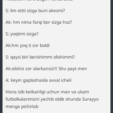
S: lim ettti sizga buni akezmi?
Ak: hm nima farqi bor sizga hoz?
S; yoqtimi sizga?
Ak:hm yoq ti zor boldi
S: qaysi biri berishimmi olishimmi?
Ak:olishiz zor olarkansiz!!! Shu payt men
A: keyin gaplashasila avval icheli
Hona isib ketkanligi uchun man va ukam
futbolkalarimizni yechib oldik shunda Surayyo
menga pichirlab