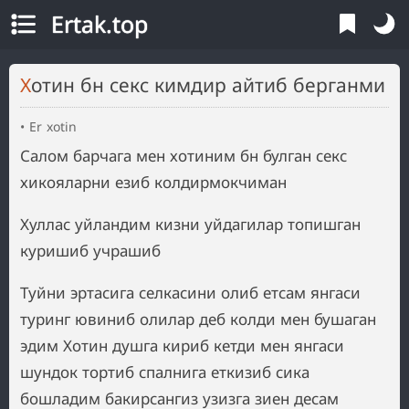
Ertak.top
Хотин бн секс кимдир айтиб берганми
Er xotin
Салом барчага мен хотиним бн булган секс
хикояларни езиб колдирмокчиман
Хуллас уйландим кизни уйдагилар топишган
куришиб учрашиб
Туйни эртасига селкасини олиб етсам янгаси
туринг ювиниб олилар деб колди мен бушаган
эдим Хотин душга кириб кетди мен янгаси
шундок тортиб спалнига еткизиб сика
бошладим бакирсангиз узизга зиен десам