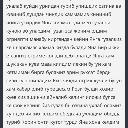
укалаб куйди урнидан туриб упишдик озгина ва
ювиниб душдан чикдик хаммамиз кийиниб
чойга утирдик Янга хизмат эди мен гузални
кучоклаб упардим гузал эса жоним олдим
огрияпти манабу киргандан кейин Янга гузалкиз
хеч нарсамас хамма кизда булади Яна Бир икки
етсангиз огриме колади деб юпатди Янга хам
шук экан куев маза килдим лекин бугун хам
кетмиман бирга буламиз эрим рухсат берди
сизи суюнчиладим Киз чикди огрик кучли бугун
хам хабар олиб туре десам Рози булди хозир
куев сиз эшикни айналиб келинг иложи булса
кечрок келинг биз гузал бн озгина ухлаб оламиз
хуп деб чикиб кетдим обедгача ухладим обедда
туриб Корин очти кутог турди Яна хона келдим