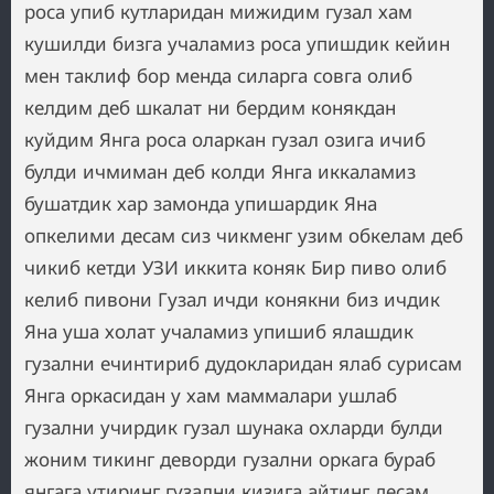
роса упиб кутларидан мижидим гузал хам
кушилди бизга учаламиз роса упишдик кейин
мен таклиф бор менда силарга совга олиб
келдим деб шкалат ни бердим конякдан
куйдим Янга роса оларкан гузал озига ичиб
булди ичмиман деб колди Янга иккаламиз
бушатдик хар замонда упишардик Яна
опкелими десам сиз чикменг узим обкелам деб
чикиб кетди УЗИ иккита коняк Бир пиво олиб
келиб пивони Гузал ичди конякни биз ичдик
Яна уша холат учаламиз упишиб ялашдик
гузални ечинтириб дудокларидан ялаб сурисам
Янга оркасидан у хам маммалари ушлаб
гузални учирдик гузал шунака охларди булди
жоним тикинг деворди гузални оркага бураб
янгага утиринг гузални кизига айтинг десам