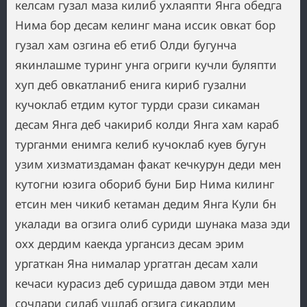
келсам гузал маза килиб ухлаяпти Янга обедга
Нима бор десам келинг мана иссик овкат бор
гузал хам озгина еб етиб Олди бугунча
якинлашме туринг унга огриги кучли буляпти
хуп деб овкатланиб енига кириб гузални
кучоклаб етдим кутог турди срази сикаман
десам Янга деб чакириб колди Янга хам караб
турганми енимга келиб кучоклаб куев бугун
узим хизматиздаман факат кечкурун деди мен
кутогни юзига обориб буни Бир Нима килинг
етсин мен чикиб кетаман дедим Янга Кули бн
укалади ва огзига олиб суриди шунака маза эди
охх дердим каекда ургансиз десам эрим
ургаткан Яна нималар ургатган десам хали
кечаси курасиз деб суришда давом этди мен
сочлари силаб ушлаб огзига сикардим