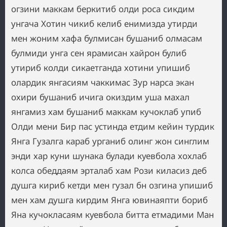
огзини маккам беркитиб олди роса сикдим
унгача Хотин чикиб келиб енимизда утирди
мен жоним хафа булмисан бушаниб олмасам
булмиди унга сен ярамисан хайрон булиб
утириб колди сикаетганда хотини упишиб
олардик янгасиям чаккимас Зур нарса экан
охири бушаниб ичига окиздим уша махал
янгамиз хам бушаниб маккам кучоклаб упиб
Олди мени Бир пас устинда етдим кейин турдик
Янга Гузалга караб урганиб олинг жон синглим
энди хар куни шунака булади куевбола хохлаб
колса обеддаям эрталаб хам Рози киласиз деб
душга кириб кетди мен гузал бн озгина упишиб
мен хам душга кирдим Янга ювинаяпти бориб
Яна кучокласаям куевбола битта етмадими Ман