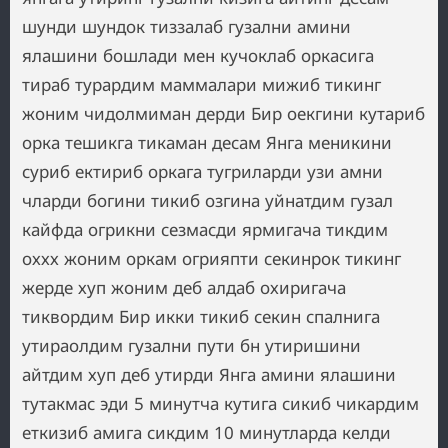
шунди шундок тиззалаб гузални амини
ялашини бошлади мен кучоклаб оркасига
тираб турардим маммалари мижиб тикинг
жоним чидолмиман дерди Бир оекгини кутариб
орка тешикга тикаман десам Янга меникини
суриб ектириб оркага тугриларди узи амни
чларди богини тикиб озгина уйнатдим гузал
кайфда огрикни сезмасди ярмигача тикдим
оххх жоним оркам огрияпти секинрок тикинг
жерде хуп жоним деб алдаб охиригача
тиквордим Бир икки тикиб секин спалнига
утираолдим гузални пути бн утиришини
айтдим хуп деб утирди Янга амини ялашини
тутакмас эди 5 минутча кутига сикиб чикардим
еткизиб амига сикдим 10 минутларда келди