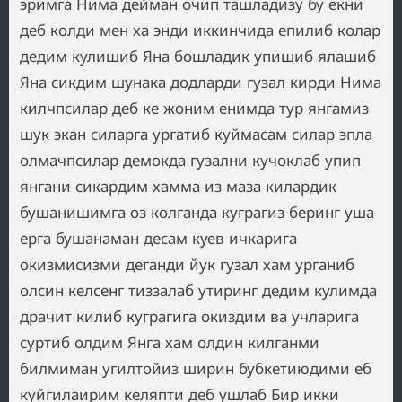
эримга Нима дейман очип ташладизу бу екни
деб колди мен ха энди иккинчида епилиб колар
дедим кулишиб Яна бошладик упишиб ялашиб
Яна сикдим шунака додларди гузал кирди Нима
килчпсилар деб ке жоним енимда тур янгамиз
шук экан силарга ургатиб куймасам силар эпла
олмачпсилар демокда гузални кучоклаб упип
янгани сикардим хамма из маза килардик
бушанишимга оз колганда куграгиз беринг уша
ерга бушанаман десам куев ичкарига
окизмисизми деганди йук гузал хам урганиб
олсин келсенг тиззалаб утиринг дедим кулимда
драчит килиб куграгига окиздим ва учларига
суртиб олдим Янга хам олдин килганми
билмиман угилтойиз ширин бубкетиюдими еб
куйгилаирим келяпти деб ушлаб Бир икки