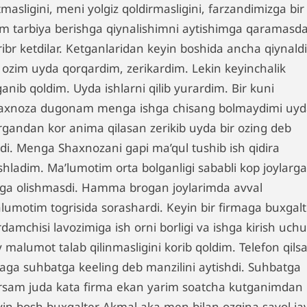
masligini, meni yolgiz qoldirmasligini, farzandimizga bir
im tarbiya berishga qiynalishimni aytishimga qaramasd
ribr ketdilar. Ketganlaridan keyin boshida ancha qiynald
r ozim uyda qorqardim, zerikardim. Lekin keyinchalik
anib qoldim. Uyda ishlarni qilib yurardim. Bir kuni
axnoza dugonam menga ishga chisang bolmaydimi uyd
irgandan kor anima qilasan zerikib uyda bir ozing deb
ldi. Menga Shaxnozani gapi ma’qul tushib ish qidira
shladim. Ma’lumotim orta bolganligi sababli kop joylarga
hga olishmasdi. Hamma brogan joylarimda avval
lumotim togrisida sorashardi. Keyin bir firmaga buxgalt
damchisi lavozimiga ish orni borligi va ishga kirish uch
y malumot talab qilinmasligini korib qoldim. Telefon qil
taga suhbatga keeling deb manzilini aytishdi. Suhbatga
rsam juda kata firma ekan yarim soatcha kutganimdan
yin bosh buxgalter Akmal aka men bilan ozgina savol ja