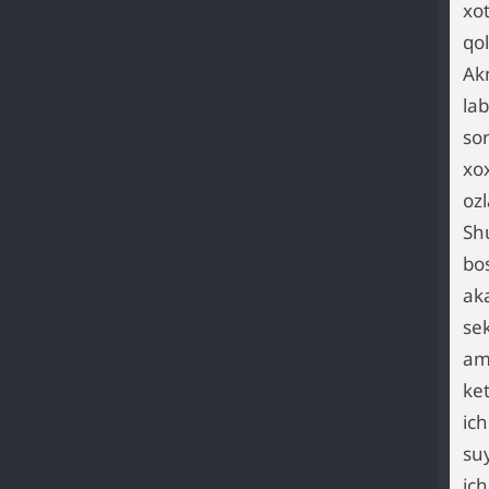
xo
qo
Ak
lab
so
xo
ozl
Sh
bo
ak
sek
ami
ke
ic
suy
ic