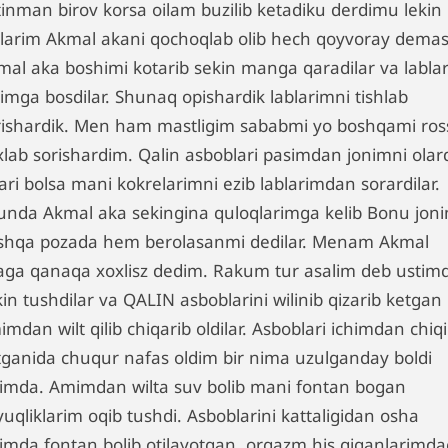
tinman birov korsa oilam buzilib ketadiku derdimu lekin
llarim Akmal akani qochoqlab olib hech qoyvoray demas
mal aka boshimi kotarib sekin manga qaradilar va lablar
imga bosdilar. Shunaq opishardik lablarimni tishlab
rishardik. Men ham mastligim sababmi yo boshqami ros
xlab sorishardim. Qalin asboblari pasimdan jonimni olar
ari bolsa mani kokrelarimni ezib lablarimdan sorardilar.
unda Akmal aka sekingina quloqlarimga kelib Bonu jon
shqa pozada hem berolasanmi dedilar. Menam Akmal
aga qanaqa xoxlisz dedim. Rakum tur asalim deb ustim
in tushdilar va QALIN asboblarini wilinib qizarib ketgan
mdan wilt qilib chiqarib oldilar. Asboblari ichimdan chiq
tganida chuqur nafas oldim bir nima uzulganday boldi
himda. Amimdan wilta suv bolib mani fontan bogan
uqliklarim oqib tushdi. Asboblarini kattaligidan osha
himda fontan bolib otilayotgan, orgazm his qiganlarimda