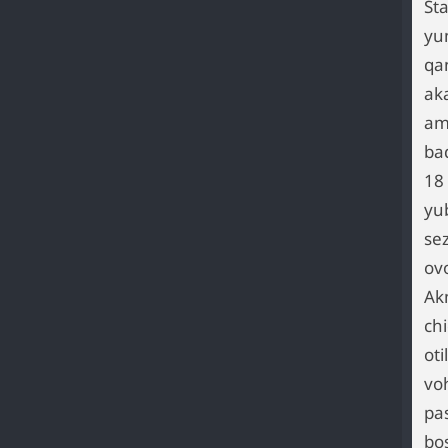
St
yu
qa
ak
am
ba
18
yu
se
ov
Ak
ch
ot
vo
pa
bo