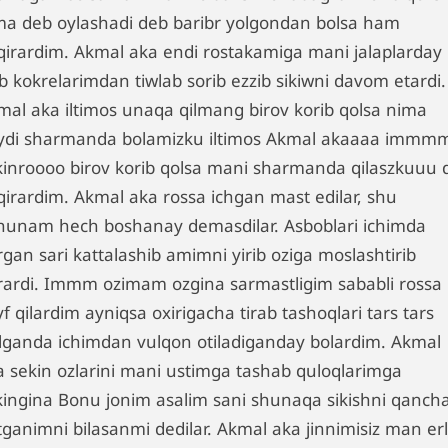
ma deb oylashadi deb baribr yolgondan bolsa ham
qirardim. Akmal aka endi rostakamiga mani jalaplarday
ib kokrelarimdan tiwlab sorib ezzib sikiwni davom etardi.
mal aka iltimos unaqa qilmang birov korib qolsa nima
ydi sharmanda bolamizku iltimos Akmal akaaaa immm
kinroooo birov korib qolsa mani sharmanda qilaszkuuu 
qirardim. Akmal aka rossa ichgan mast edilar, shu
hunam hech boshanay demasdilar. Asboblari ichimda
gan sari kattalashib amimni yirib oziga moslashtirib
rardi. Immm ozimam ozgina sarmastligim sababli rossa
f qilardim ayniqsa oxirigacha tirab tashoqlari tars tars
ilganda ichimdan vulqon otiladiganday bolardim. Akmal
a sekin ozlarini mani ustimga tashab quloqlarimga
kingina Bonu jonim asalim sani shunaqa sikishni qanch
tganimni bilasanmi dedilar. Akmal aka jinnimisiz man erl