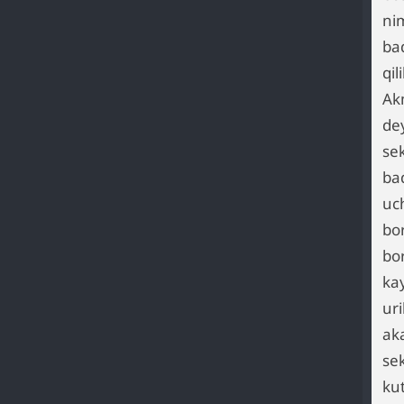
ni
ba
qil
Ak
de
se
ba
uc
bor
bo
kay
ur
ak
se
ku