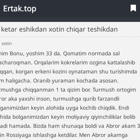
Ertak.top
r ketar eshikdan xotin chiqar teshikdan
 xotin
mim Bonu, yoshim 33 da. Qomatim normada sal
lacharoqman. Orqalarim kokrelarim ozgina kattalashib
iqqan, korgan erkeni kozini oynataman shu turishimda
m haligacha. Oranib yuraman kochada asosan.
rmushga chiqqanman 1 ta qizim bor. Turmush ortogim
ror aka yaxshi inson, turmushga qurib farzandli
lganimizdan keyin alohida uyga kochib chiqdik. Endi
hida bolganimizdan keyin moliyaviy qiyinchiliklar bolib
radi hamada. Bizda ham shunaqa boldi va Abror akam 3 
din Rossiyaga ishlashga ketdilar. Men Abror akamga