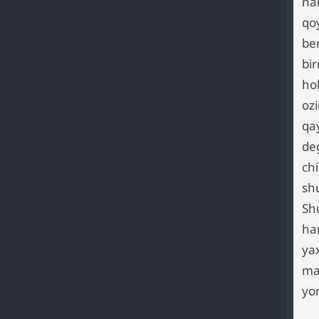
ha
qoy
be
bir
ho
ozi
qa
de
ch
sh
Sh
ha
ya
ma
yo