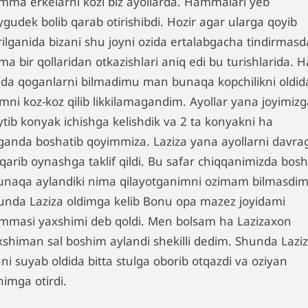
mma erkelarni kozi biz ayollarda. Hammalari yeb
gudek bolib qarab otirishibdi. Hozir agar ularga qoyib
rilganida bizani shu joyni ozida ertalabgacha tindirmas
ma bir qollaridan otkazishlari aniq edi bu turishlarida. H
lda qoganlarni bilmadimu man bunaqa kopchilikni oldid
mni koz-koz qilib likkilamagandim. Ayollar yana joyimizg
ytib konyak ichishga kelishdik va 2 ta konyakni ha
ganda boshatib qoyimmiza. Laziza yana ayollarni davra
iqarib oynashga taklif qildi. Bu safar chiqqanimizda bos
unaqa aylandiki nima qilayotganimni ozimam bilmasdim
unda Laziza oldimga kelib Bonu opa mazez joyidami
mmasi yaxshimi deb qoldi. Men bolsam ha Lazizaxon
xshiman sal boshim aylandi shekilli dedim. Shunda Lazi
ni suyab oldida bitta stulga oborib otqazdi va oziyan
nimga otirdi.