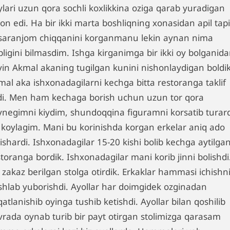
ylari uzun qora sochli koxlikkina oziga qarab yuradigan
on edi. Ha bir ikki marta boshliqning xonasidan apil tapi
saranjom chiqqanini korganmanu lekin aynan nima
pligini bilmasdim. Ishga kirganimga bir ikki oy bolganid
yin Akmal akaning tugilgan kunini nishonlaydigan boldik
mal aka ishxonadagilarni kechga bitta restoranga taklif
ldi. Men ham kechaga borish uchun uzun tor qora
ynegimni kiydim, shundoqqina figuramni korsatib turard
 koylagim. Mani bu korinishda korgan erkelar aniq ado
ishardi. Ishxonadagilar 15-20 kishi bolib kechga aytilga
toranga bordik. Ishxonadagilar mani korib jinni bolishdi
 zakaz berilgan stolga otirdik. Erkaklar hammasi ichishn
shlab yuborishdi. Ayollar har doimgidek ozginadan
atlanishib oyinga tushib ketishdi. Ayollar bilan qoshilib
vrada oynab turib bir payt otirgan stolimizga qarasam