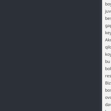
bo
juv
be
ga
ke
Ak
qi
ko
bu
bol
res
Biz
bo
ovq
da