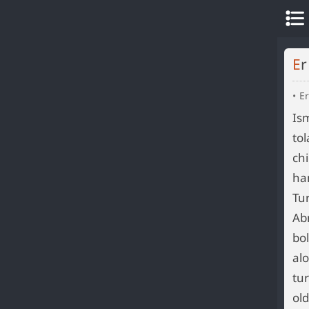
E
Er
Is
to
ch
ha
Tu
Ab
bo
alo
tu
ol