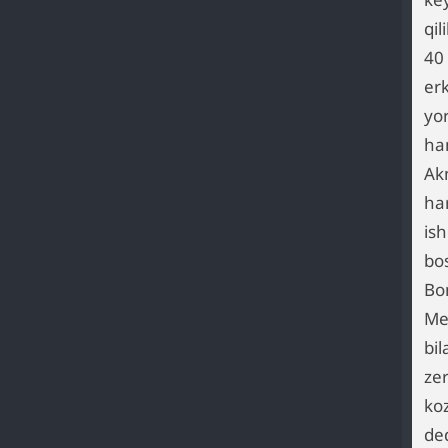
qil
40
er
yo
ha
Ak
har
is
bos
Bo
Me
bi
ze
koz
de