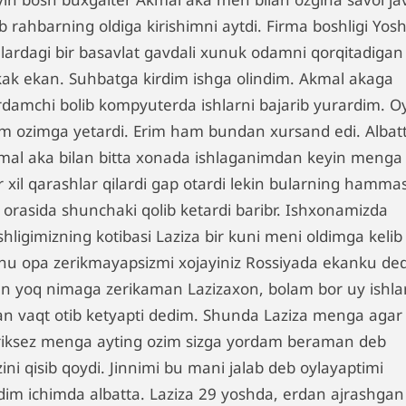
ib rahbarning oldiga kirishimni aytdi. Firma boshligi Yosh
 lardagi bir basavlat gavdali xunuk odamni qorqitadigan
kak ekan. Suhbatga kirdim ishga olindim. Akmal akaga
rdamchi bolib kompyuterda ishlarni bajarib yurardim. Oy
m ozimga yetardi. Erim ham bundan xursand edi. Albat
mal aka bilan bitta xonada ishlaganimdan keyin menga
 xil qarashlar qilardi gap otardi lekin bularning hammas
h orasida shunchaki qolib ketardi baribr. Ishxonamizda
hligimizning kotibasi Laziza bir kuni meni oldimga kelib
nu opa zerikmayapsizmi xojayiniz Rossiyada ekanku ded
n yoq nimaga zerikaman Lazizaxon, bolam bor uy ishla
lan vaqt otib ketyapti dedim. Shunda Laziza menga agar
riksez menga ayting ozim sizga yordam beraman deb
ini qisib qoydi. Jinnimi bu mani jalab deb oylayaptimi
dim ichimda albatta. Laziza 29 yoshda, erdan ajrashgan