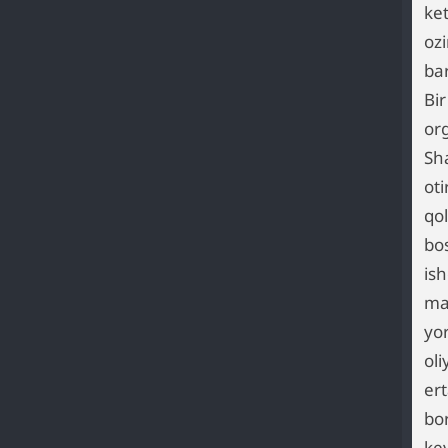
ket
oz
ba
Bi
org
Sh
ot
qo
bo
is
ma
yor
oli
er
bo
ke