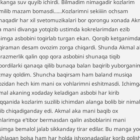
akanga suv quyib ichirdi. Bilmadim nimagadir kozlarim
milib mazam bomasdi……Kozlarimni sekiiiin ochsam
naqadir har xil svetomuzikalari bor qorongu xonada Ak
a mani divanga yotqizib ustimda kokrelarimdan ezib
imga asbobini togirlab turgan ekan. Qorqib ketganimd
qiraman desam ovozim zorga chiqardi. Shunda Akmal a
 razmerlik qalin qop qora asbobini shunaqa tiqib
bordilarki qanaqa qilib bunaqa balan baqirib yuborgani
zmay qoldim. Shuncha baqirsam ham baland musiqa
ozidan hech kim mani ox vohlarimni eshitmasdi. Ichimg
mal akaning xodaday keladigan asbobi har kirib
iqqanida kozlarim suzilib ichimdan alanga bolib bir nima
ilib chiqadiganday edi. Akmal aka mani baqib ox
hlarimga e’tibor bermasdan qalin asboblarini mani
simga bemalol jalab sikkanday tirar edilar. Bu manga y
shlagan bolsa ham har holda ishxonadagilar korib qolis