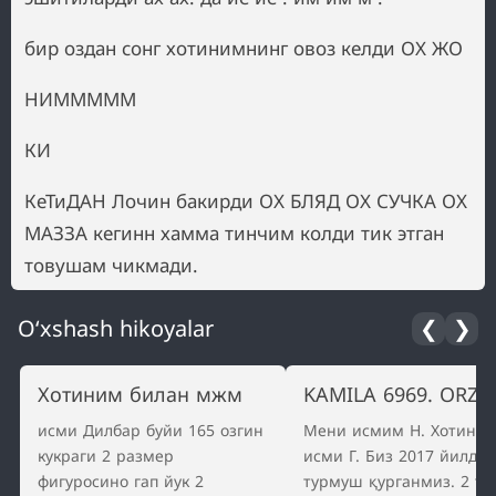
бир оздан сонг хотинимнинг овоз келди ОХ ЖО
НИМММММ
КИ
КеТиДАН Лочин бакирди ОХ БЛЯД ОХ СУЧКА ОХ
МАЗЗА кегинн хамма тинчим колди тик этган
товушам чикмади.
O‘xshash hikoyalar
❮
❯
Хотиним билан мжм
KAMILA 6969. ORZUS
исми Дилбар буйи 165 озгин
Мени исмим Н. Хотини
кукраги 2 размер
исми Г. Биз 2017 йилда 
фигуросино гап йук 2
турмуш қурганмиз. 2 та