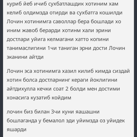
куриб йеб ичиб сухбатлашдик хотиним хам
келиб олдимзда отирди ва сухбатга кошилди
Лочин хотинимга саволлар бера бошлади хо
иним жавоб берарди хотинм хали эрини
достлари уйига келмагани хатто копини
танимаслигини 1чи таниган эрни дости Лочин
эканини айтди
Лочин эса хотинимга хазил килиб кимда сиздай
хотин болса достларнинг кераги йоклигини
айтдихулла кечки соат 2 болди мен достими
хонасига кузатиб койдим
лочин биз билан 3чи куни яашашни
бошлаганда у бемалол эди уйимзда оз уйидек
яшарди