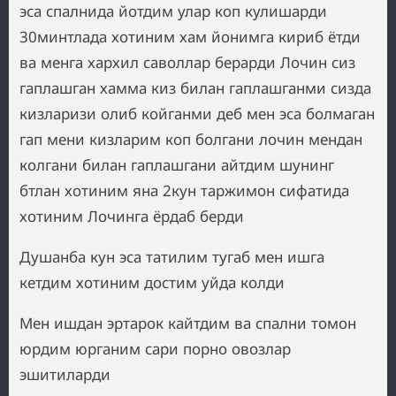
эса спалнида йотдим улар коп кулишарди
30минтлада хотиним хам йонимга кириб ётди
ва менга хархил саволлар берарди Лочин сиз
гаплашган хамма киз билан гаплашганми сизда
кизларизи олиб койганми деб мен эса болмаган
гап мени кизларим коп болгани лочин мендан
колгани билан гаплашгани айтдим шунинг
бтлан хотиним яна 2кун таржимон сифатида
хотиним Лочинга ёрдаб берди
Душанба кун эса татилим тугаб мен ишга
кетдим хотиним достим уйда колди
Мен ишдан эртарок кайтдим ва спални томон
юрдим юрганим сари порно овозлар
эшитиларди