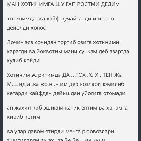
МАН ХОТИНИМГА ШУ ГАП РОСТМИ ДЕДИм
хотинимда эса кайф кучайганди й.йоо .о
дейолди холос
Лочин эсв сочидан тортиб озига хотиними
каратди ва йоквотим мани сучкам деб азартда
кулиб койди
Хотиним эс ритимда ДА ...ТОХ .Х. Х . ТЕН Жа
М.Шид.а .ка жо.н .н.им деб козлари юмилиб
кетарди кайфдан дейишдан уйогига отомади
ан жахил киб эшикни катик ёптим ва хонамга
кириб кетим
ва улар давом этирди менга рюовозлари
эшитиларди ах ах. да йе йе . им им м .