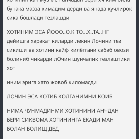
бунака мазза кимадим дерди ва янада кучлирок
сика бошлади тезлашди
ХОТИНИМ ЭСА ЙООО..О.К ТО...Х..ТА..НГ
дейишга харакат киларди лекин Лочини тез
сикиши ва хотини кайф килётгани сабаб овози
болиниб чикарди лОчин шунчалик тезлаштики
хот
иним эрига хато жовоб киломасди
ЛОЧИН ЭСА КОТИБ КОЛГАНИМНИ КОИБ
НИМА ЧУНМАДИНМИ ХОТИНИНИ АНЧДАН
БЕРИ СИКВОМА ХОТИНИНГА ЁКАДИ МАН
БОЛАН БОЛИЩ ДЕД