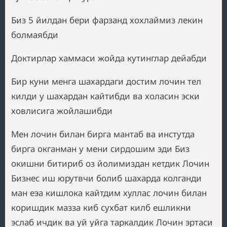
Биз 5 йилдан бери фарзанд хохлаймиз лекин
болмаябди
Доктирлар хаммаси жойда кутинглар дейабди
Бир куни менга шахардаги достим лочин тел
килди у шахардан кайтибди ва холасин эски
ховлисига жойлашибди
Мен лочин билан бирга мантаб ва инстутда
бирга окганман у мени сирдошим эди Биз
окишни битириб оз йолимиздан кетдик Лочин
Бизнес иш юрутвчи болиб шахарда колганди
ман еэа кишлока кайтдим хуллас лочин билан
коришдик мазза киб сухбат килб ешликни
эслаб ичдик ва уй уйга таркалдик Лочин эртаси