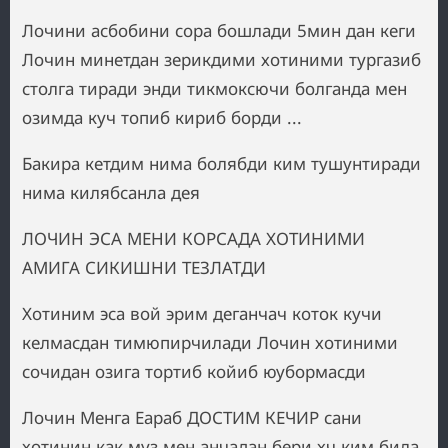
Лочини асбобини сора бошлади 5мин дан кеги
Лочин минетдан зерикдими хотиними тургазиб
столга тиради энди тикмоксючи болганда мен
озимда куч топиб кириб борди ...
Бакира кетдим нима болябди ким тушунтиради
нима килябсанла дея
ЛОЧИН ЭСА МЕНИ КОРСАДА ХОТИНИМИ
АМИГА СИКИШНИ ТЕЗЛАТДИ
Хотиним эса вой эрим деганчач коток кучи
келмасдан тимюпирчилади Лочин хотиними
сочидан озига тортиб койиб юубормасди
Лочин Менга Еараб ДОСТИМ КЕЧИР сани
хотинин как муз мен анчадан бери хч ким била