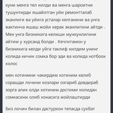
куни менга тел килди ва менга шароитни
тушунтирди яшайотган уйи ремонтталаб
эканлиги ва уйига усталар келганини ва унга
вактинча яшаш жойи керак эканлигини айтди .
Мен унга бизникига келиши мункунлигини
айтим у хурсанд болди . Кечгитамон у
бизникига келди уйга таклиф килдим унинг
колида кичик сомка бор эди ва колида нотбоок
холос
мен хотинмни чакирдим хотиним келиб
сорашди лочини козлари озгариб довдираб
зорга алик олди хотиним достими колидан
сомкасини олиб хонасига жойлаштирди
Биз лочин билан дастурхон тепасда сухбат