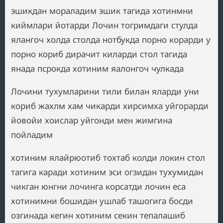
эшикдан мораладим эшик тагида хотинмни
киймлари йотарди Лочин тогримдаги стулда
ялангоч холда столда нотбукда порно корарди у
порно кориб дирачит киларди стол тагида
янада псрокда хотиним яалонгоч чулкада
Лочини тухумларини тили билан яларди уни
кориб жахлм хам чикарди хирсимха уйгорарди
йовойи хоислар уйгонди мен жимгина
пойладим
хотиним ялайрюотиб тохтаб колди локин стол
тагига каради хотиним эси огзидан тухумидан
чикган юнгни лочинга корсатди лочин еса
хотинимни бошидан ушлаб ташогига босди
озгинада кегин хотиним секин тепалашиб