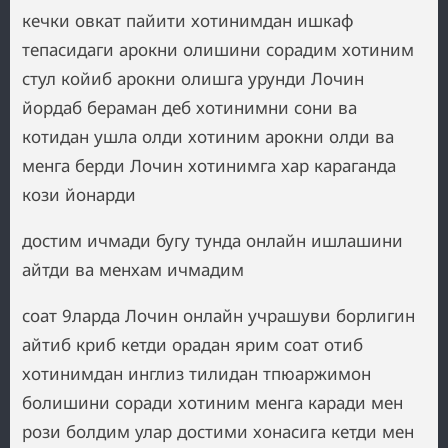
кечки овкат пайити хотинимдан ишкаф
тепасидаги арокни олишини сорадим хотиним
стул койиб арокни олишга урунди Лочин
йордаб бераман деб хотинимни сони ва
котидан ушла олди хотиним арокни олди ва
менга берди Лочин хотинимга хар караганда
кози йонарди
достим ичмади бугу тунда онлайн ишлашини
айтди ва менхам ичмадим
соат 9ларда Лочин онлайн учрашуви борлигин
айтиб криб кетди орадан ярим соат отиб
хотинимдан инглиз тилидан тпюаржимон
болишини соради хотиним менга каради мен
рози болдим улар достими хонасига кетди мен