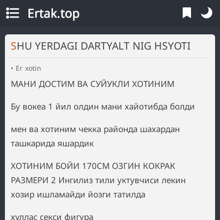
Ertak.top
SHU YERDAGI DARTYALT NIG HSYOTI
Er xotin
МАНИ ДОСТИМ ВА СУЙУКЛИ ХОТИНИМ
Бу вокеа 1 йил олдин мани хайотибда болди
мен ва хотиним чекка районда шахардан
ташкарида яшардик
ХОТИНИМ БОЙИ 170СМ ОЗГИН КОКРАК
РАЗМЕРИ 2 Ингилиз тили уктувчиси лекин
хозир ишламайди йозги татилда
хуллас секси фигура