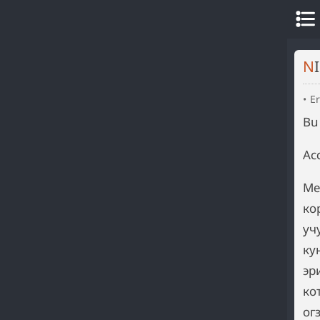
Er
Bu
Ас
Ме
ко
уч
ку
эр
ко
ог