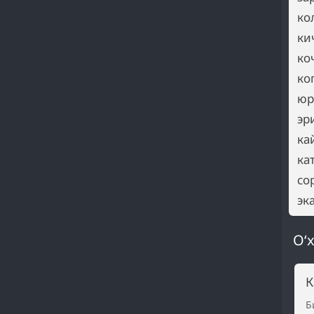
ко
ки
ко
ко
юр
эр
ка
ка
со
эк
O‘x
К
Б