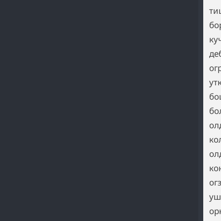
ти
бо
ку
де
ог
ут
бо
бо
ол
ко
ол
ко
ог
уш
ор