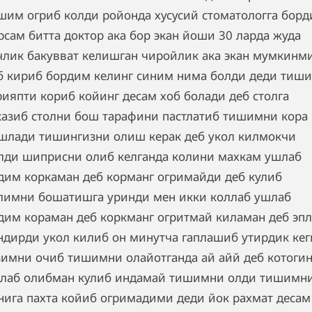
шим огриб колди ройонда хусусий стоматологга бор
рсам битта доктор ака бор экан йоши 30 ларда жуда
члик бакувват келишган чиройлик ака экан мумкинм
б кириб бордим келинг синим нима болди деди тиш
рияпти кориб койинг десам хоб болади деб столга
казиб столни бош тарафини пастлатиб тишимни кора
шлади тишингизни олиш керак деб укол килмокчи
лди шиприсни олиб келганда колини махкам ушлаб
дим коркаман деб корманг огримайди деб кулиб
лимни бошатишга уринди мен икки коллаб ушлаб
дим кораман деб коркманг огритмай киламан деб эп
ндирди укол килиб он минутча гаплашиб утирдик кег
зимни очиб тишимни олайотганда ай айй деб котоги
лаб олибман кулиб индамай тишимни олди тишимн
нига пахта койиб огримадими деди йок рахмат десам