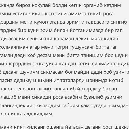
кканда бироз нокулай болди кегин органиб кетдим
имни устига чикиб котогини амимга тикиб роса
крардим мени кучоглаганда эримни гавдасига сингиб
тардим бир куни эрим билан йотганимизда бир гап
тди асалим сени яхши кораман лекин маза килиб
колмаяпман агар мени тогри тушунсанг битта гап
таман деди хоб десам мени битта танишим бор шуни
киб юрардим сенга уйлангандан кегин сикмай коюди
б десанг шуниям сикмасам болмайди деди хоб узинг
ласиз дедиму ичимни ит таталарди йонимда йотиб
малол телефон килиб гаплашиб йотарди у билан
плашиб мени сикарди роса асабим бузилиб узимни
рлангандек хис килардим сабрим хам тугади эримдан
сд олишга ахд килдим.
мани ният килсанг ошанга йетасан дегани рост шеки