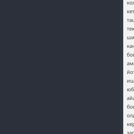
ко
ке
та
те
ши
ка
бо
ам
йо
иш
юб
ай
бо
ол
ке
за