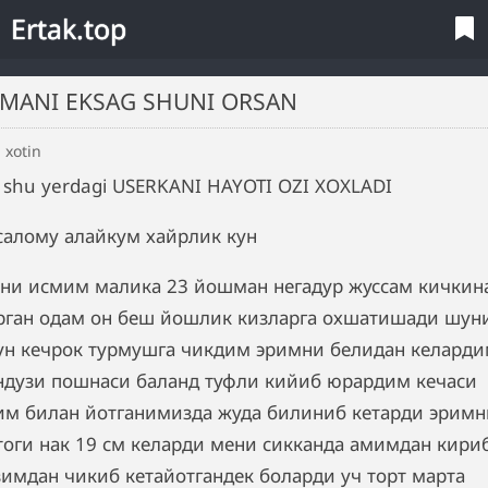
Ertak.top
NIMANI EKSAG SHUNI ORSAN
 xotin
 shu yerdagi USERKANI HAYOTI OZI XOXLADI
салому алайкум хайрлик кун
ни исмим малика 23 йошман негадур жуссам кичкин
рган одам он беш йошлик кизларга охшатишади шун
ун кечрок турмушга чикдим эримни белидан келард
ндузи пошнаси баланд туфли кийиб юрардим кечаси
им билан йотганимизда жуда билиниб кетарди эримн
тоги нак 19 см келарди мени сикканда амимдан кири
зимдан чикиб кетайотгандек боларди уч торт марта