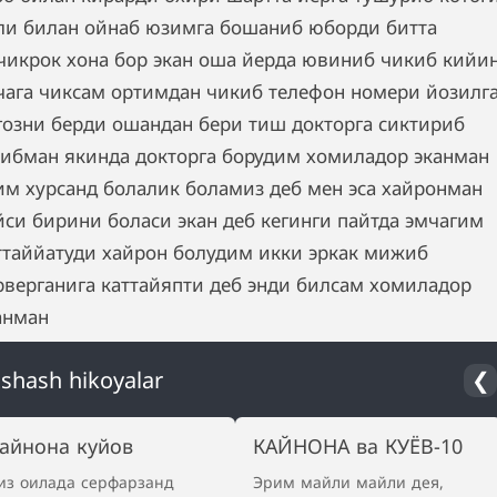
ли билан ойнаб юзимга бошаниб юборди битта
чикрок хона бор экан оша йерда ювиниб чикиб кийи
чага чиксам ортимдан чикиб телефон номери йозилг
гозни берди ошандан бери тиш докторга сиктириб
ибман якинда докторга борудим хомиладор эканман
им хурсанд болалик боламиз деб мен эса хайронман
йси бирини боласи экан деб кегинги пайтда эмчагим
ттаййатуди хайрон болудим икки эркак мижиб
рверганига каттайяпти деб энди билсам хомиладор
анман
shash hikoyalar
❮
айнона куйов
КАЙНОНА ва КУЁВ-10
из оилада серфарзанд
Эрим майли майли дея,