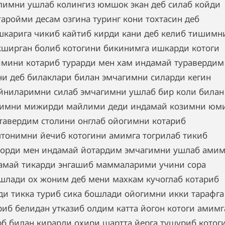
лимни ушлаб колингиз юмшок экан деб силаб койди
таройми десам озгина туринг кони тохтасин деб
шкарига чикиб кайтиб кирди кани деб келиб тишимн
кширган болиб котогини бикинимга ишкарди котоги
мини котариб турарди мен хам индамай туравердим
ни деб билаклари билан эмчагимни силарди кегин
йниларимни силаб эмчагимни ушлаб бир коли билан
имни мижирди майлими деди индамай козимни юм
тавердим столини онглаб ойогимни котариб
тонимни йечиб котогини амимга тогрилаб тикиб
орди мен индамай йотардим эмчагимни ушлаб амим
амай тикарди энгашиб маммаларими учини сора
шлади ох жоним деб мени махкам кучоглаб котариб
ди тикка туриб сика бошлади ойогимни икки тарафга
риб белидан утказиб олдим катта йогон котоги амимг
рб билан кирарди охири шартта йерга тушуриб котог