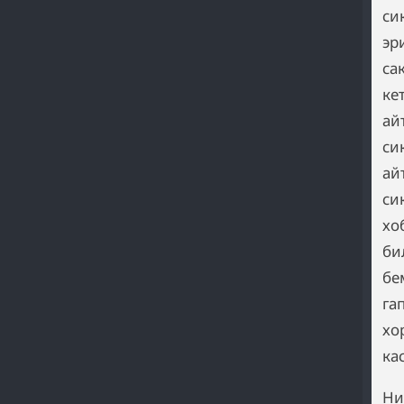
си
эр
са
ке
ай
си
ай
си
хо
би
бе
га
хо
ка
Ни