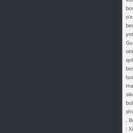
bo
oʻx
ber
yo
Gul
oti
qol
bo
tu
ma
si
bo
sh
. 
: X