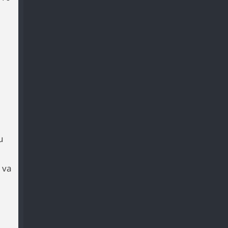
,
u
m va