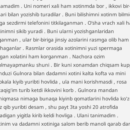
damadim . Uni nomeri xali ham xotinmda bor , ikkovi bir
lari bilan yozishib turadilar . Buni bilishimni xotinm bilmid
ga sezdirmi telefonini titkilaganman . Oʻsha vrach xali 
inimni sikib yuradi . Buni ularni yozishganlaridan
ganman , ular bir-biriga jinsiy azolarini rasmga olib ham
shaganlar . Rasmlar orasida xotinimni yuzi spermaga
ʻlgan xolatini ham korganman . Nachora ozim
lolmayapmanku shuni . Bir kuni xonamdan chiqsam ku
nduzi Gulnora bilan dadamni xotini kalta kofta va mini
kala kiyib yuribti hovlida , ula mani korishmasdi , rosa
taqig'im turib ketdi ikkovini korb . Gulnora mandan
niqmasa nimaga bunaqa kiyinb qomatlarini hovlida ko'z
z qib yuribti desam , shu payt 3ta yoshi 20 atrofida
adigan yigitla kirib keldi hovliga . Ulani tanimadim .
tinim va dadamni xotiniga salom berib manoli qarab da