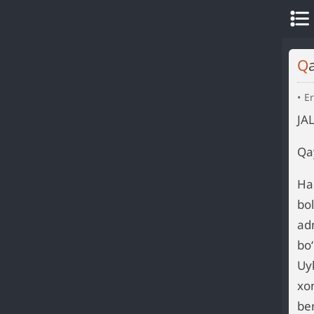
Er
JA
Qa
Ha
bo
ad
bo
Uyl
xo
be