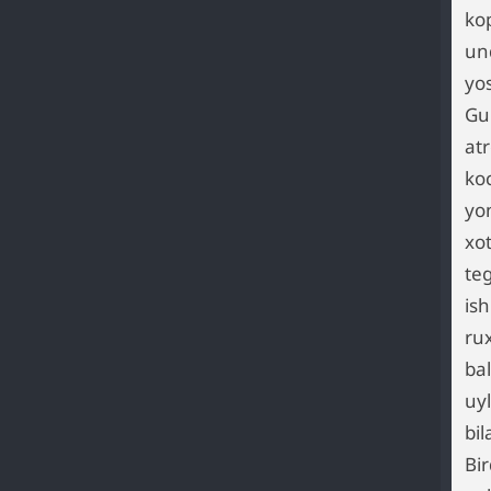
ko
un
yos
Gul
at
ko
yo
xo
teg
is
ru
ba
uyl
bi
Bi