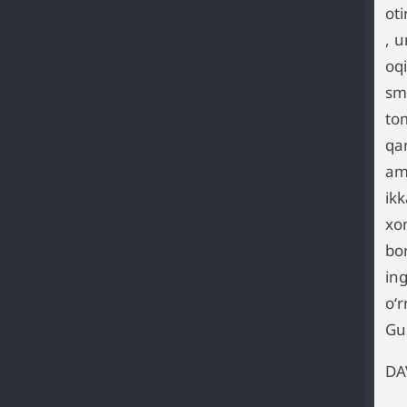
ot
, 
oq
sm
to
qa
am
ik
xo
bo
in
oʻ
Gul
DA