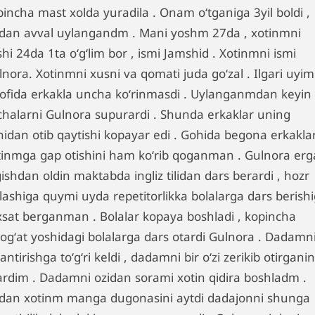
pincha mast xolda yuradila . Onam oʻtganiga 3yil boldi ,
dan avval uylangandm . Mani yoshm 27da , xotinmni
hi 24da 1ta oʻgʻlim bor , ismi Jamshid . Xotinmni ismi
nora. Xotinmni xusni va qomati juda goʻzal . Ilgari uyim
rofida erkakla uncha koʻrinmasdi . Uylanganmdan keyin 
chalarni Gulnora supurardi . Shunda erkaklar uning
nidan otib qaytishi kopayar edi . Gohida begona erkakla
tinmga gap otishini ham koʻrib qoganman . Gulnora erg
ishdan oldin maktabda ingliz tilidan dars berardi , hozr
hlashiga quymi uyda repetitorlikka bolalarga dars berish
xsat berganman . Bolalar kopaya boshladi , kopincha
logʻat yoshidagi bolalarga dars otardi Gulnora . Dadamn
antirishga toʻgʻri keldi , dadamni bir oʻzi zerikib otirganin
lardim . Dadamni ozidan sorami xotin qidira boshladm .
rdan xotinm manga dugonasini aytdi dadajonni shunga