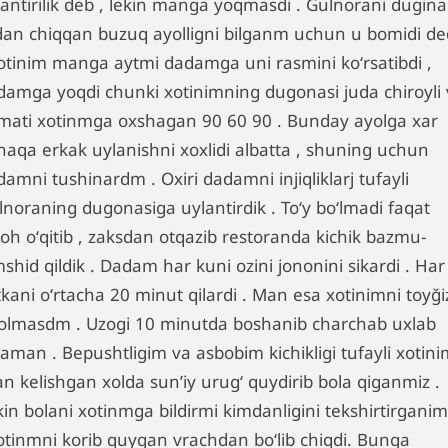
lantirilik deb , lekin manga yoqmasdi . Gulnorani dugina
dan chiqqan buzuq ayolligni bilganm uchun u bomidi d
Xotinim manga aytmi dadamga uni rasmini koʻrsatibdi ,
damga yoqdi chunki xotinimning dugonasi juda chiroyli
mati xotinmga oxshagan 90 60 90 . Bunday ayolga xar
naqa erkak uylanishni xoxlidi albatta , shuning uchun
amni tushinardm . Oxiri dadamni injiqliklarj tufayli
lnoraning dugonasiga uylantirdik . Toʻy boʻlmadi faqat
koh oʻqitib , zaksdan otqazib restoranda kichik bazmu-
shid qildik . Dadam har kuni ozini jononini sikardi . Har 
kani oʻrtacha 20 minut qilardi . Man esa xotinimni toyği
kolmasdm . Uzogi 10 minutda boshanib charchab uxlab
aman . Bepushtligim va asbobim kichikligi tufayli xotini
an kelishgan xolda sunʼiy urugʻ quydirib bola qiganmiz .
kin bolani xotinmga bildirmi kimdanligini tekshirtirgani
xotinmni korib quygan vrachdan boʻlib chiqdi. Bunga