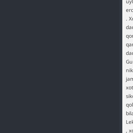
uy
er
. 
da
qo
qa
dad
Gu
ni
jam
xot
si
qol
bil
Le
, 