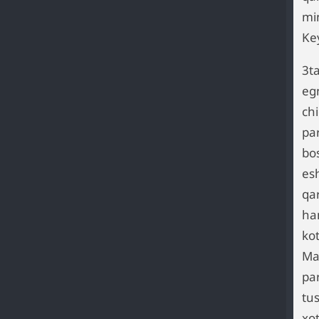
min
Key
3ta
egn
chi
par
bos
es
qa
ha
kot
Ma
pa
tus
xo