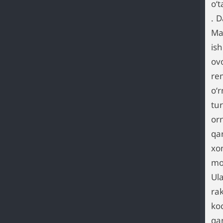
oʻ
. D
Ma
ish
ovo
re
oʻr
tu
or
qa
xo
mo
Ul
rak
koc
qar