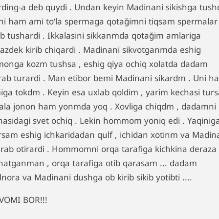
irding-a deb quydi . Undan keyin Madinani sikishga tus
uni ham ami toʻla spermaga qotağimni tiqsam spermalar
ib tushardi . Ikkalasini sikkanmda qotağim amlariga
azdek kirib chiqardi . Madinani sikvotganmda eshig
monga kozm tushsa , eshig qiya ochiq xolatda dadam
rab turardi . Man etibor bemi Madinani sikardm . Uni h
iga tokdm . Keyin esa uxlab qoldim , yarim kechasi tur
kala jonon ham yonmda yoq . Xovliga chiqdm , dadamni
nasidagi svet ochiq . Lekin hommom yoniq edi . Yaqinig
rsam eshig ichkaridadan qulf , ichidan xotinm va Madin
grab otirardi . Hommomni orqa tarafiga kichkina deraza
rnatganman , orqa tarafiga otib qarasam ... dadam
nora va Madinani dushga ob kirib sikib yotibti ....
VOMI BOR!!!