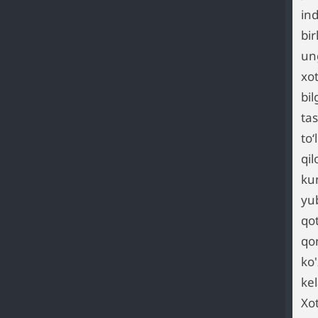
in
bir
un
xot
bil
ta
to
qi
ku
yub
qo
qo
ko'
kel
Xo