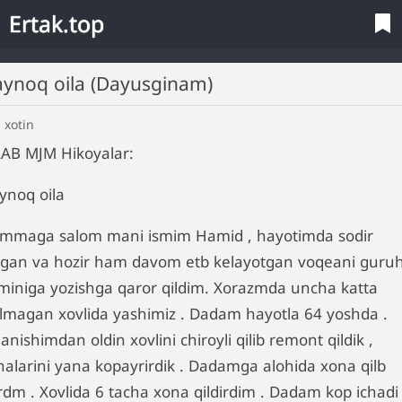
Ertak.top
Qaynoq oila (Dayusginam)
 xotin
LAB MJM Hikoyalar:
ynoq oila
mmaga salom mani ismim Hamid , hayotimda sodir
lgan va hozir ham davom etb kelayotgan voqeani guru
miniga yozishga qaror qildim. Xorazmda uncha katta
ʻlmagan xovlida yashimiz . Dadam hayotla 64 yoshda .
anishimdan oldin xovlini chiroyli qilib remont qildik ,
nalarini yana kopayrirdik . Dadamga alohida xona qilb
rdm . Xovlida 6 tacha xona qildirdim . Dadam kop ichadi 