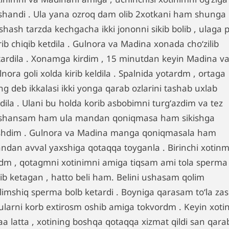
shandi . Ula yana ozroq dam olib 2xotkani ham shunga
shash tarzda kechgacha ikki jononni sikib bolib , ulaga 
ib chiqib ketdila . Gulnora va Madina xonada choʻzilib
tardila . Xonamga kirdim , 15 minutdan keyin Madina v
nora goli xolda kirib keldila . Spalnida yotardm , ortaga
ng deb ikkalasi ikki yonga qarab ozlarini tashab uxlab
dila . Ulani bu holda korib asbobimni turgʻazdim va tez
shansam ham ula mandan qoniqmasa ham sikishga
shdim . Gulnora va Madina manga qoniqmasala ham
ndan avval yaxshiga qotaqqa toyganla . Birinchi xotinm
kdm , qotagmni xotinimni amiga tiqsam ami tola sperma
lib ketagan , hatto beli ham. Belini ushasam qolim
ilimshiq sperma bolb ketardi . Boyniga qarasam toʻla za
Bularni korb extirosm oshib amiga tokvordm . Keyin xot
aa latta , xotining boshqa qotaqqa xizmat qildi san qara