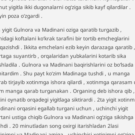
ut yigitla ikki dugonalarni ogʻziga sikib kayf qilardilar .
in poza oʻzgardi .
 yigit Gulnora va Madinani oziga qaratib turgazib ,
idagi koftalani koʻkrak tarafini bir tortib emcheglarini
qazishdi . Ikkita emchelani ezib keyin darazaga qaratib 
taga suyantirb , orqalaridan yubkalarini kotarib sika
hladila . Gulnora va Madinani baqirishlarini oz boʻlsada
hitardim . Shu payt koʻzim Madinaga tushdi , u manga
rab tirjayib xotinmga ishora qilardi , xotinmga qarasam 
m manga qarab turganakan . Organing deb ishora qib ,
ini oynatib orqadegi yigitlaga siktirardi . 2ta yigit xotin
dinani orqasini egallab turgani uchun , uchinchi yigit
rtani ustiga chiqib Gulnora va Madinani ogʻziga sikishga
hdi . 20 minutladan song oxirgi itarishladan 2lasi
tinimni va Madinani amiga , uchinchisi xotinimni ogʻziga