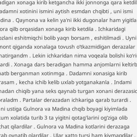
tadigan xonaga kirib ketgancha ikki jonnonga qara ketdil
adamni xotinini ismini aytish esmdan chqibti , uni ismi
dina . Qaynona va kelin ya'ni ikki dugonalar ham yigitl
ora qilb orqasidan xonaga kirib ketdila . Ichkaridagi
zlani eshitmiqchi bolib yaqn borsam , eshitilmadi . Uyni
mont qiganda xonalaga tovush oʻtkazmidigan derazalar
natirgandm . Lekin ichkaridan nima voqeala bolishi koʻri
rardi . Xonaga dars beradigan hamma anjomlarni keltir
natb berganman xotinmga . Dadamni xonasiga kirib
rasam , kecha ichib kelib uxlab yotganakanla . Indami
nadan chiqib yana seks qaynab turgan xonani derazasi
raladm . Partalar derazadan ichkariga qarab turardi .
ani ustiga Gulnora va Madina chqib boyagi kiyimlada
um xolatida turib 3 ta yigitni qotag'larini ogʻziga olib
hat qilardilar . Gulnora va Madina kotlarini derazaga
ab oynatib olardilar . Ular xatto tursi ham kiymapdilar .