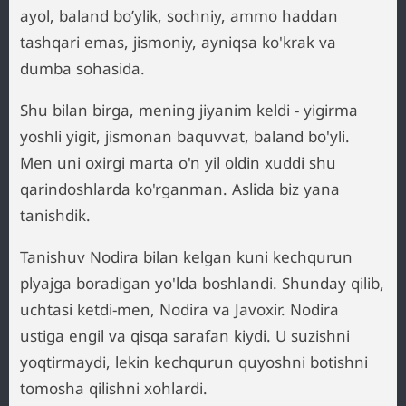
ayol, baland bo’ylik, sochniy, ammo haddan
tashqari emas, jismoniy, ayniqsa ko'krak va
dumba sohasida.
Shu bilan birga, mening jiyanim keldi - yigirma
yoshli yigit, jismonan baquvvat, baland bo'yli.
Men uni oxirgi marta o'n yil oldin xuddi shu
qarindoshlarda ko'rganman. Aslida biz yana
tanishdik.
Tanishuv Nodira bilan kelgan kuni kechqurun
plyajga boradigan yo'lda boshlandi. Shunday qilib,
uchtasi ketdi-men, Nodira va Javoxir. Nodira
ustiga engil va qisqa sarafan kiydi. U suzishni
yoqtirmaydi, lekin kechqurun quyoshni botishni
tomosha qilishni xohlardi.