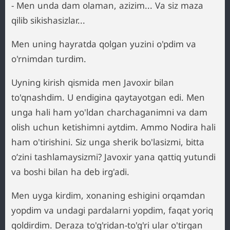
- Men unda dam olaman, azizim... Va siz maza
qilib sikishasizlar...
Men uning hayratda qolgan yuzini o'pdim va
o'rnimdan turdim.
Uyning kirish qismida men Javoxir bilan
to'qnashdim. U endigina qaytayotgan edi. Men
unga hali ham yo'ldan charchaganimni va dam
olish uchun ketishimni aytdim. Ammo Nodira hali
ham o'tirishini. Siz unga sherik bo'lasizmi, bitta
o’zini tashlamaysizmi? Javoxir yana qattiq yutundi
va boshi bilan ha deb irg'adi.
Men uyga kirdim, xonaning eshigini orqamdan
yopdim va undagi pardalarni yopdim, faqat yoriq
qoldirdim. Deraza to'g'ridan-to'g'ri ular o'tirgan