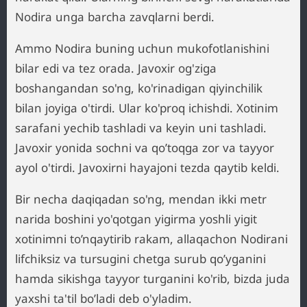
Nodira unga barcha zavqlarni berdi.
Ammo Nodira buning uchun mukofotlanishini
bilar edi va tez orada. Javoxir og'ziga
boshangandan so'ng, ko'rinadigan qiyinchilik
bilan joyiga o'tirdi. Ular ko'proq ichishdi. Xotinim
sarafani yechib tashladi va keyin uni tashladi.
Javoxir yonida sochni va qo’toqga zor va tayyor
ayol o'tirdi. Javoxirni hayajoni tezda qaytib keldi.
Bir necha daqiqadan so'ng, mendan ikki metr
narida boshini yo'qotgan yigirma yoshli yigit
xotinimni to’nqaytirib rakam, allaqachon Nodirani
lifchiksiz va tursugini chetga surub qo’yganini
hamda sikishga tayyor turganini ko'rib, bizda juda
yaxshi ta'til bo’ladi deb o'yladim.