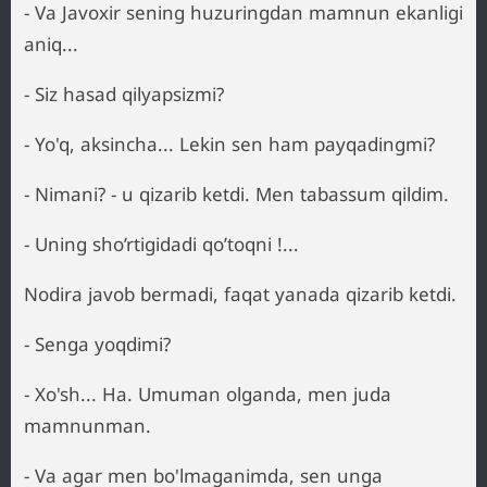
- Va Javoxir sening huzuringdan mamnun ekanligi
aniq...
- Siz hasad qilyapsizmi?
- Yo'q, aksincha... Lekin sen ham payqadingmi?
- Nimani? - u qizarib ketdi. Men tabassum qildim.
- Uning sho’rtigidadi qo’toqni !...
Nodira javob bermadi, faqat yanada qizarib ketdi.
- Senga yoqdimi?
- Xo'sh... Ha. Umuman olganda, men juda
mamnunman.
- Va agar men bo'lmaganimda, sen unga