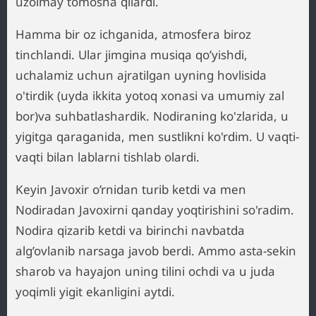
uzolmay tomosha qilardi.
Hamma bir oz ichganida, atmosfera biroz
tinchlandi. Ular jimgina musiqa qo’yishdi,
uchalamiz uchun ajratilgan uyning hovlisida
o'tirdik (uyda ikkita yotoq xonasi va umumiy zal
bor)va suhbatlashardik. Nodiraning ko'zlarida, u
yigitga qaraganida, men sustlikni ko'rdim. U vaqti-
vaqti bilan lablarni tishlab olardi.
Keyin Javoxir o’rnidan turib ketdi va men
Nodiradan Javoxirni qanday yoqtirishini so'radim.
Nodira qizarib ketdi va birinchi navbatda
alg’ovlanib narsaga javob berdi. Ammo asta-sekin
sharob va hayajon uning tilini ochdi va u juda
yoqimli yigit ekanligini aytdi.