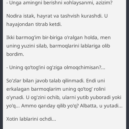
- Unga amingni berishni xohlaysanmi, azizim?
Nodira istak, hayrat va tashvish kurashdi. U
hayajondan titrab ketdi.
Ikki barmog'im bir-biriga o'ralgan holda, men
uning yuzini silab, barmoqlarini lablariga olib
bordim.
- Uning qo’tog’ini og'ziga olmoqchimisan?...
So'zlar bilan javob talab qilinmadi. Endi uni
erkalagan barmoqlarim uning qo’tog’ rolini
o'ynadi. U og'zini ochib, ularni yutib yuboradi yoki
yo'q... Ammo qanday qilib yo'q? Albatta, u yutadi...
Xotin lablarini ochdi...