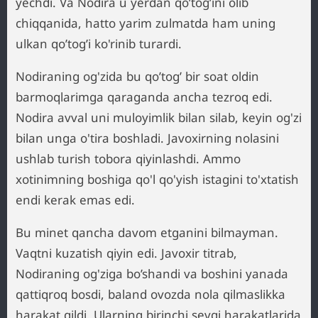
yechdi. Va Nodira u yerdan qo’tog’ini olib
chiqqanida, hatto yarim zulmatda ham uning
ulkan qo’tog’i ko'rinib turardi.
Nodiraning og'zida bu qo’tog’ bir soat oldin
barmoqlarimga qaraganda ancha tezroq edi.
Nodira avval uni muloyimlik bilan silab, keyin og'zi
bilan unga o'tira boshladi. Javoxirning nolasini
ushlab turish tobora qiyinlashdi. Ammo
xotinimning boshiga qo'l qo'yish istagini to'xtatish
endi kerak emas edi.
Bu minet qancha davom etganini bilmayman.
Vaqtni kuzatish qiyin edi. Javoxir titrab,
Nodiraning og'ziga bo’shandi va boshini yanada
qattiqroq bosdi, baland ovozda nola qilmaslikka
harakat qildi. Ularning birinchi sevgi harakatlarida