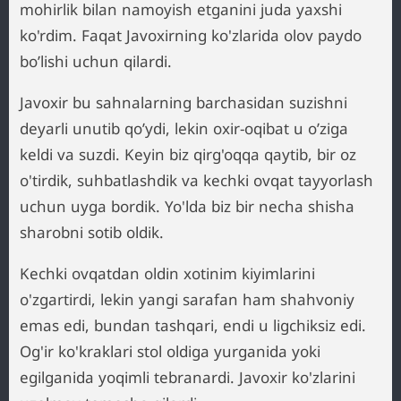
mohirlik bilan namoyish etganini juda yaxshi
ko'rdim. Faqat Javoxirning ko'zlarida olov paydo
bo’lishi uchun qilardi.
Javoxir bu sahnalarning barchasidan suzishni
deyarli unutib qo’ydi, lekin oxir-oqibat u o’ziga
keldi va suzdi. Keyin biz qirg'oqqa qaytib, bir oz
o'tirdik, suhbatlashdik va kechki ovqat tayyorlash
uchun uyga bordik. Yo'lda biz bir necha shisha
sharobni sotib oldik.
Kechki ovqatdan oldin xotinim kiyimlarini
o'zgartirdi, lekin yangi sarafan ham shahvoniy
emas edi, bundan tashqari, endi u ligchiksiz edi.
Og'ir ko'kraklari stol oldiga yurganida yoki
egilganida yoqimli tebranardi. Javoxir ko'zlarini