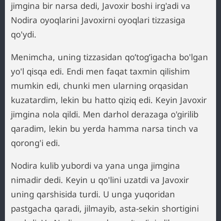
jimgina bir narsa dedi, Javoxir boshi irg'adi va
Nodira oyoqlarini Javoxirni oyoqlari tizzasiga
qo'ydi.
Menimcha, uning tizzasidan qo’tog’igacha bo'lgan
yo'l qisqa edi. Endi men faqat taxmin qilishim
mumkin edi, chunki men ularning orqasidan
kuzatardim, lekin bu hatto qiziq edi. Keyin Javoxir
jimgina nola qildi. Men darhol derazaga o'girilib
qaradim, lekin bu yerda hamma narsa tinch va
qorong'i edi.
Nodira kulib yubordi va yana unga jimgina
nimadir dedi. Keyin u qo'lini uzatdi va Javoxir
uning qarshisida turdi. U unga yuqoridan
pastgacha qaradi, jilmayib, asta-sekin shortigini