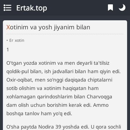
Ertak.top
Xotinim va yosh jiyanim bilan
Er xotin
1
O'tgan yozda xotinim va men deyarli ta'tilsiz
qoldik-pul bilan, ish jadvallari bilan ham qiyin edi.
Oxir-oqibat, men so'nggi daqiqada chiptalarni
sotib olishim va xotinim haqiqatan ham
xohlamagan qarindoshlarim bilan Charvoqga
dam olish uchun borishim kerak edi. Ammo
boshqa tanlov ham yo'q edi.
O'sha paytda Nodira 39 yoshda edi. U qora sochli