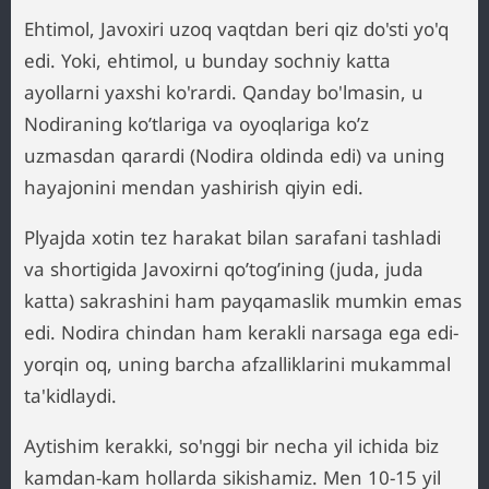
Ehtimol, Javoxiri uzoq vaqtdan beri qiz do'sti yo'q
edi. Yoki, ehtimol, u bunday sochniy katta
ayollarni yaxshi ko'rardi. Qanday bo'lmasin, u
Nodiraning ko’tlariga va oyoqlariga ko’z
uzmasdan qarardi (Nodira oldinda edi) va uning
hayajonini mendan yashirish qiyin edi.
Plyajda xotin tez harakat bilan sarafani tashladi
va shortigida Javoxirni qo’tog’ining (juda, juda
katta) sakrashini ham payqamaslik mumkin emas
edi. Nodira chindan ham kerakli narsaga ega edi-
yorqin oq, uning barcha afzalliklarini mukammal
ta'kidlaydi.
Aytishim kerakki, so'nggi bir necha yil ichida biz
kamdan-kam hollarda sikishamiz. Men 10-15 yil