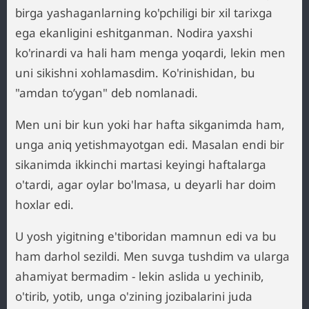
birga yashaganlarning ko'pchiligi bir xil tarixga
ega ekanligini eshitganman. Nodira yaxshi
ko'rinardi va hali ham menga yoqardi, lekin men
uni sikishni xohlamasdim. Ko'rinishidan, bu
"amdan to’ygan" deb nomlanadi.
Men uni bir kun yoki har hafta sikganimda ham,
unga aniq yetishmayotgan edi. Masalan endi bir
sikanimda ikkinchi martasi keyingi haftalarga
o'tardi, agar oylar bo'lmasa, u deyarli har doim
hoxlar edi.
U yosh yigitning e'tiboridan mamnun edi va bu
ham darhol sezildi. Men suvga tushdim va ularga
ahamiyat bermadim - lekin aslida u yechinib,
o'tirib, yotib, unga o'zining jozibalarini juda