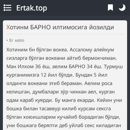
Ertak.top
Хотинм БАРНО илтимосига йозилди
Er xotin
Хотиним бн бўлган вокеа. Ассалому алейкум
сизларга бўлган вокеани айтиб бермокчиман.
Ман Илхом 36 ёш, аелим БАРНО 34 ёш. Турмуш
курганимизга 12 йил бўлди. Бундан 5 йил
олдинги вокеани этиб бераман. Аелим роса
келишган, думбалари зўр чиккан аел, курган
одам караб куярди. Бу манга екарди. Кейин уни
бошка билан тасаввур килиб курсам сексга
бўлган хоюишларим кучайиб борадиган бўлди,
уни бошкага беряпти деб уйлаб секс киладиган