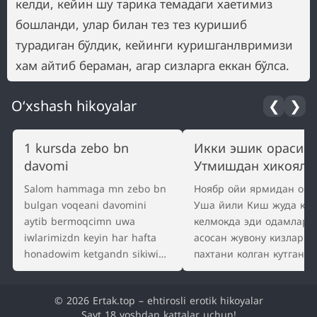
келди, кейин шу тарика темадаги хаетимиз
бошланди, улар билан тез тез куришиб
турадиган бўлдик, кейинги куришганлвримизи
хам айтиб бераман, агар сизларга еккан бўлса.
O‘xshash hikoyalar
❮
❯
1 kursda zebo bn
Икки эшик ораси 3
davomi
Утмишдан хикояла
Salom hammaga mn zebo bn
Ноябр ойи ярмидан ош
bulgan voqeani davomini
Уша йили Киш жуда кат
aytib bermoqcimn uwa
келмокда эди одамлар
iwlarimizdn keyin har hafta
асосан жувону кизлар
honadowim ketgandn sikiwib
пахтани колган кутган
turadign buldik keyin kunlar
хосилини егиш билан о
wu zayilda otar edi bir wu
эди, чакмок телпакли Ра
© 2026 Ertak.top – ehtirosli erotik hikoyalar
urtada yoz ham kelib u uyiga
Санобарни кунглини ов
Sayt 18 yoshdan kattalar uchun!