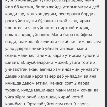
йил бб кеттия, бирор жойда утирмимизми деб
колдилар, ман хоп дедим, ресторанга бордик,
роса уйин кулги бўладиган жой экан, ярим
ялонгоч кизлар уйняпти, спиртной ичдик,
овкатландик, уйнадик. Мани бироз кайфим
ошди, шамоллаб келишга чғкиб кеттим, келсам
улар даврага чикиб уйнаётган экан, мани
сезишмади келганими, караб утирсам кулогига
шивитлвб думбаларини мижиб узига тортиб
уйнавотган экан, аелим хам индамий уйнавоти,
демак хамма нарса тайёр деб уйладим ва яна
ичишда давом эттим. Кечаси соат 2 ларда
турдик, йулда машинада мани мазам кочди ва
уйга зўрга олиб киришди, кириб котиб
колибман. Эрталаб уйгонсам соат 9 ларла,