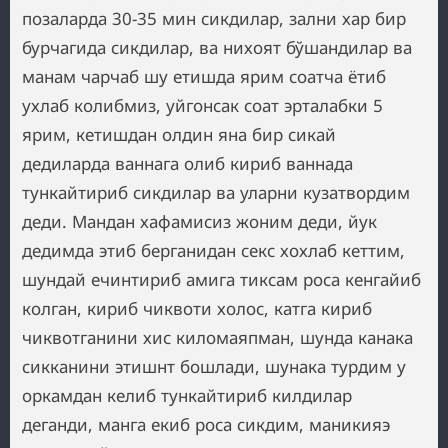
позаларда 30-35 мин сикдилар, зални хар бир
бурчагида сикдилар, ва нихоят бўшандилар ва
манам чарчаб шу етишда ярим соатча ётиб
ухлаб колибмиз, уйгонсак соат эрталабки 5
ярим, кетишдан олдин яна бир сикай
дедиларда ваннага олиб кириб ваннада
тункайтириб сикдилар ва уларни кузатвордим
деди. Мандан хафамисиз жоним деди, йук
дедимда этиб берганидан секс хохлаб кеттим,
шундай ечинтириб амига тиксам роса кенгайиб
колган, кириб чиквоти холос, катга кириб
чиквотганини хис киломаяпман, шунда канака
сикканини этишнт бошлади, шунака турдим у
оркамдан келиб тункайтириб килдилар
деганди, манга екиб роса сикдим, маникияэ