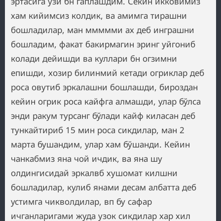
эртасига ўзи бн гаплашдим. Секин икковимиз
хам кийимсиз колдик, ва амимга тирашни
бошладилар, ман ммммми ах деб инграшни
бошладим, факат бакирмагин эринг уйгониб
колади дейишди ва куллари бн огзимни
епишди, хозир билинмий кетади огриклар деб
роса овутиб эркалашни бошлашди, бироздан
кейин огрик роса кайфга алмашди, улар бўлса
энди ракум турсанг бўлади кайф киласан деб
тункайтириб 15 мин роса сикдилар, ман 2
марта бушандим, улар хам бўшанди. Кейин
чанкабмиз яна чой ичдик, ва яна шу
олдингисидай эркалвб хушомат килшни
бошладилар, кулиб янами десам албатта деб
устимга чикволдилар, вп бу сафар
ичганларигами жуда узок сикдилар хар хил