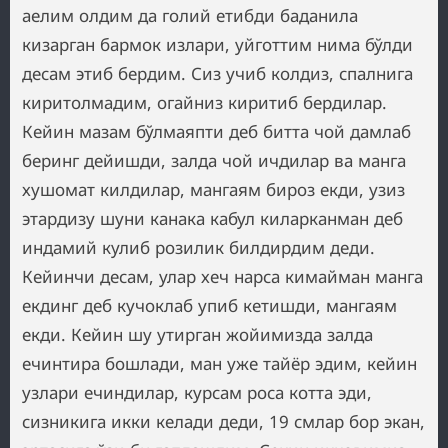
аелим олдим да голий етибди баданила
кизарган бармок излари, уйготтим нима бўлди
десам этиб бердим. Сиз учиб колдиз, спалнига
киритолмадим, огайниз киритиб бердилар.
Кейин мазам бўлмаяпти деб битта чой дамлаб
беринг дейишди, залда чой ичдилар ва манга
хушомат килдилар, мангаям бироз екди, узиз
этардизу шуни канака кабул киларканман деб
индамий кулиб розилик билдирдим деди.
Кейинчи десам, улар хеч нарса кимайман манга
екдинг деб кучоклаб упиб кетишди, мангаям
екди. Кейин шу утирган жойимизда залда
ечинтира бошлади, ман уже тайёр эдим, кейин
узлари ечиндилар, курсам роса котта эди,
сизникига икки келади деди, 19 смлар бор экан,