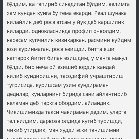
бўлдим, ва гапириб сикадиган бўлдим, аелимга
хам кундан кунга бу тема екарди. Реал шунака
килайлик деб роса этсам у йук деб каршилик
киларди, однокласникда профил очволдим,
карасам купчилик кизикаркан, расмини куйдим
юзи куринмаган, роса езишди, битта еши
каттарок йигит билан езишдим, у манга макул
бўлди, бир неча ой езишиб юрдик кандай
килиб кундиришни, тасодифий учраштириш
тугрисида, куришсам узим кундираман
дедилар, кунларнинг бирида сани айлантириб
келаман деб паркга обордим, айландик.
Чикишимизда такси чакираман дедим, уларга
тел килдим, дарвоза олдида кутиб туришди,
чикиб утирдик, ман худди эски танишимни
куриб колгандай тутиб роса сурашдим, нечи