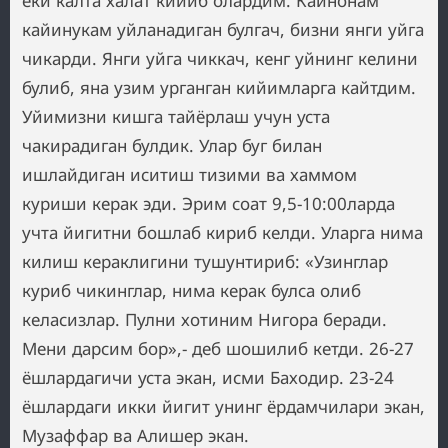
ёки калта халат кийиб олардим. Кайнонам
кайинукам уйланадиган булгач, бизни янги уйга
чикарди. Янги уйга чиккач, кенг уйнинг келини
булиб, яна узим урганган кийимларга кайтдим.
Уйимизни кишга тайёрлаш учун уста
чакирадиган булдик. Улар буг билан
ишлайдиган иситиш тизими ва хаммом
куриши керак эди. Эрим соат 9,5-10:00ларда
учта йигитни бошлаб кириб келди. Уларга нима
килиш кераклигини тушунтириб: «Узинглар
куриб чикинглар, нима керак булса олиб
келасизлар. Пулни хотиним Нигора беради.
Мени дарсим бор»,- деб шошилиб кетди. 26-27
ёшлардагичи уста экан, исми Баходир. 23-24
ёшлардаги икки йигит унинг ёрдамчилари экан,
Музаффар ва Алишер экан.