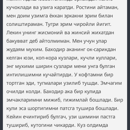
кучоклади ва узига каратди. Ростини айтаман,
мен доим узимга ёккан эркакни эрим билан
солиштираман. Тугри эрим чиройли йигит.
Лекин унинг жисмоний ва жинсий жихатдан
бакувват деб айтолмиман. Мен учун улар
жудаям мухим. Баходир аканинг ок-сарикдан
келган юзи, коп-кора кузлари, кучли куллари,
энг мухими ширин сузлари мени унга булган
интилишимни кучайтирди. У кофтамни бир
тортган эди, тугмалари узилиб тушди. Эмчагим
очилди колди. Баходир ака бир кулида
эмчакларимни мижиб, гижимлай бошлади. Бир
кули эса шортигимни патсга тушира бошлади.
Кейин ечинтириб булгач, узи шимини пастга
тушириб, кутогини чикарди. Куз олдимда