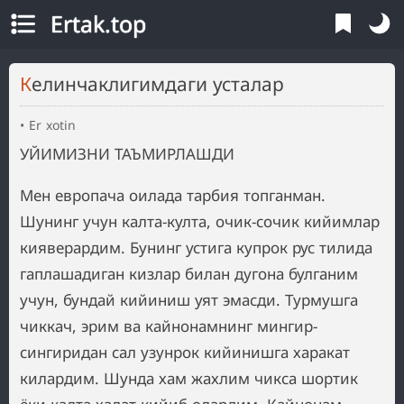
Ertak.top
Келинчаклигимдаги усталар
Er xotin
УЙИМИЗНИ ТАЪМИРЛАШДИ
Мен европача оилада тарбия топганман.
Шунинг учун калта-култа, очик-сочик кийимлар
кияверардим. Бунинг устига купрок рус тилида
гаплашадиган кизлар билан дугона булганим
учун, бундай кийиниш уят эмасди. Турмушга
чиккач, эрим ва кайнонамнинг мингир-
сингиридан сал узунрок кийинишга харакат
килардим. Шунда хам жахлим чикса шортик