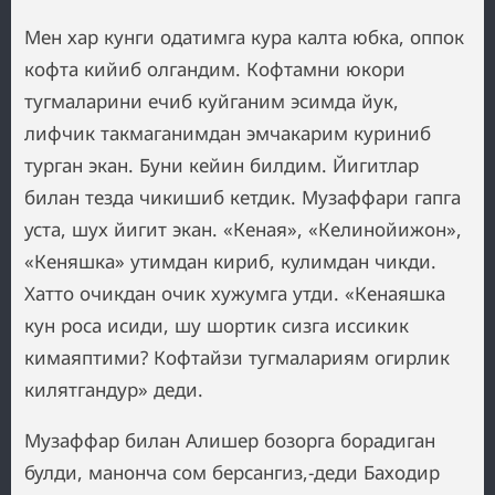
Мен хар кунги одатимга кура калта юбка, оппок
кофта кийиб олгандим. Кофтамни юкори
тугмаларини ечиб куйганим эсимда йук,
лифчик такмаганимдан эмчакарим куриниб
турган экан. Буни кейин билдим. Йигитлар
билан тезда чикишиб кетдик. Музаффари гапга
уста, шух йигит экан. «Кеная», «Келинойижон»,
«Кеняшка» утимдан кириб, кулимдан чикди.
Хатто очикдан очик хужумга утди. «Кенаяшка
кун роса исиди, шу шортик сизга иссикик
кимаяптими? Кофтайзи тугмалариям огирлик
килятгандур» деди.
Музаффар билан Алишер бозорга борадиган
булди, манонча сом берсангиз,-деди Баходир