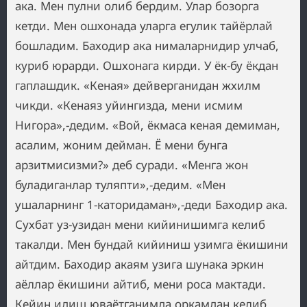
ака. Мен пулни олиб бердим. Улар бозорга
кетди. Мен ошхонада уларга егулик тайёрлай
бошладим. Баходир ака нималарнидир улчаб,
куриб юрарди. Ошхонага кирди. У ёк-бу ёкдан
гаплашдик. «Кеная» дейверганидан жхилм
чикди. «Кенаяз уйингизда, мени исмим
Нигора»,-дедим. «Вой, ёкмаса кеная демиман,
асалим, жоним дейман. Ё мени бунга
арзитмисизми?» деб суради. «Менга жон
буладиганлар туляпти»,-дедим. «Мен
ушаларнинг 1-каторидаман»,-деди Баходир ака.
Сухбат уз-узидан мени кийинишимга келиб
такалди. Мен бундай кийиниш узимга ёкишини
айтдим. Баходир акаям узига шунака эркин
аёллар ёкишини айтиб, мени роса мактади.
Кейин идиш юваётганимда оркамдан келиб