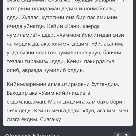
каторини олдидаман дедим ишонмайсиз»,-
деди. Хуллас, кутогини яна бир пас амимни
ичида уйнатди. Кейин «Кани, каерда
чумиламиз?» деди. «Хаммом йуклигидан сизи
чакирдик-да, акажоним»,-дедим. «Эй, асалим,
унда сизни ялангоч чумилишиз учун, баняни
тезлаштирамиз»,-деди. Кейин пакирда сув
олиб, авразда чумилиб олдик.
Кийимларимни алмаштирмокчи булгандим,
Баходир ака «Узим кийинишизга
ёрдамлашаман. Мени дидимга хам бахо беринг-
чи!» деди. Кейин менга деди: «Хуп, асалим, мен
сизга ёкдим. Сизга-ку