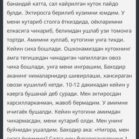
банандай катта, сал кайрилган куток пайдо
булди. Эхтиросга берилиб кузимни юмдим. У
мени кутариб столга ёткиздида, оёкларимни
елкасига чикариб, белимдан ушлаб узи томонга
тортди. Амимни хуллаб, кутогини унга тикди.
Кейин сика бошлади. Ошхонамиздан кутокнинг
амга тегишидан чикадиган чапиллаган овоз
чика бошлади, унга мени инграшим, Баходир
аканинг нималарнидир шивирлаши, хансираган
овози кушилиб кетди. 10-12 дакикадан кейин у
каерга бушанай деб суради. Мен эхтиросдан
харсилларканман, жавоб бермадим. У амимни
ичигаёк бушалди. Кейин кутогини амимдан
чикармасдан, мени кутариб олди. Мен унинг
буйнидан ушалдим. Баходир ака: «Нигора, мен
сизга ёкдимми? Сизга жон буладиганларнинг 1-