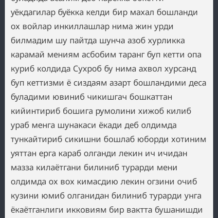
уёкдагилар буёкка келди бир махал бошланди
ох войлар инкиллашлар нима жин урди
билмадим шу пайтда шунча азоб хурликка
карамай мениям асбобим таранг буп кетти опа
куриб колдида Сухроб бу нима ахвол хурсанд
буп кеттизми ё сиздаям азарт бошландими деса
буладими ювиниб чикишгач бошкаттан
кийинтириб бошига румолини хижоб килиб
ураб менга шунакаси ёкади деб олдимда
тункайтириб сикишни бошлаб юборди хотиним
уяттан ерга караб олганди лекин ич ичидан
мазза килаётгани билиниб турарди мени
олдимда ох вох кимасдию лекин огзини очиб
кузини юмиб олганидан билиниб турарди унга
ёкаётганлиги икковиям бир вактта бушанишди