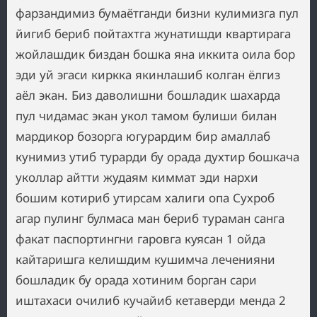
фарзандимиз бумаётганди бизни кулимизга пул
йигиб бериб пойтахтга жунатишди квартирага
жойлашдик биздан бошка яна иккита оила бор
эди уй эгаси киркка якинлашиб колган ёлгиз
аёл экан. Биз даволишни бошладик шахарда
пул чидамас экан укол тамом булиши билан
мардикор бозорга югурардим бир амаллаб
кунимиз утиб турарди бу орада духтир бошкача
уколлар айтти жудаям киммат эди нархи
бошим котириб утирсам халиги опа Сухроб
агар пулинг булмаса ман бериб тураман санга
факат паспортингни гаровга куясан 1 ойда
кайтаришга келишдим кушимча леченияни
бошладик бу орада хотиним борган сари
иштахаси очилиб кучайиб кетаверди менда 2