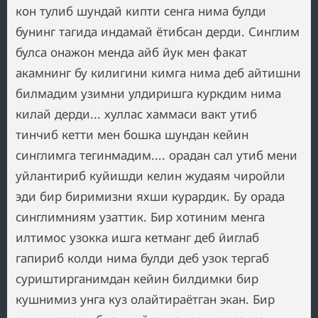
кон тулиб шундай кипти сенга нима булди
бунинг тагида индамай ётибсан дерди. Синглим
булса онажон менда айб йук мен факат
акамнинг бу килигини кимга нима деб айтишни
билмадим узимни улдиришга куркдим нима
килай дерди... хуллас хаммаси вакт утиб
тинчиб кетти мен бошка шундан кейин
синглимга тегинмадим.... орадан сал утиб мени
уйлантириб куйишди келин жудаям чиройли
эди бир биримизни яхши курардик. Бу орада
синглимниям узаттик. Бир хотиним менга
илтимос узокка ишга кетманг деб йиглаб
гапириб колди нима булди деб узок тергаб
суриштирганимдан кейин билдимки бир
кушнимиз унга куз олайтираётган экан. Бир