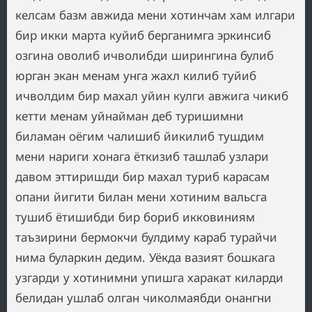
келсам базм авжида мени хотинчам хам илгари
бир икки марта куйиб берганимга эркинсиб
озгина оволиб ичволибди ширингина булиб
юрган экан менам унга жахл килиб туйиб
ичволдим бир махал уйин кулги авжига чикиб
кетти менам уйнайман деб туришимни
биламан оёгим чалишиб йикилиб тушдим
мени нариги хонага ёткизиб ташлаб узлари
давом эттиришди бир махал туриб карасам
опани йигити билан мени хотиним вальсга
тушиб ётишибди бир бориб икковиниям
таъзирини бермокчи булдиму караб турайчи
нима буларкин дедим. Уёкда вазият бошкага
узгарди у хотинимни упишга харакат киларди
белидан ушлаб олган чиколмаябди онангни