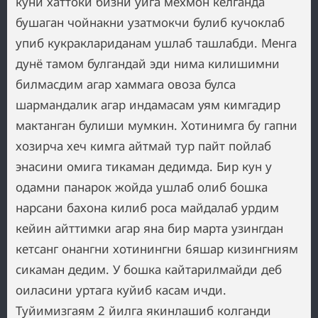
куни хаттоки бизни уйга мехмон келганда
бушаган чойнакни узатмокчи булиб кучоклаб
упиб кукраклариданам ушлаб ташлабди. Менга
дунё тамом булгандай эди нима килишимни
билмасдим агар хаммага овоза булса
шармандалик агар индамасам уям кимгадир
мактанган булиши мумкин. Хотинимга бу гапни
хозирча хеч кимга айтмай тур пайт пойлаб
энасини омига тикаман дедимда. Бир кун у
одамни панарок жойда ушлаб олиб бошка
нарсани бахона килиб роса майдалаб урдим
кейин айттимки агар яна бир марта узингдан
кетсанг онангни хотинингни 6яшар кизингниям
сикаман дедим. У бошка кайтарилмайди деб
оиласини уртага куйиб касам ичди.
Туйимизгаям 2 йилга якинлашиб колганди