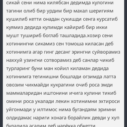
сикай сени нима килябсан дедимда кулогини
тагини олиб бир урдим бир махал шеригиям
кушилиб кетти онадан сукишди сенга курсатиб
куямиз дедида кулимди кайириб бир икки
мушт тушириб боглаб ташладида.хозир сени
хотинингни сикамиз сен томоша киласан деб
хотинимга агар гинг десанг эрингни суйворамиз
наххуй узингни сотворамиз деб санлар чикиб
турларинг буни ман койил киламан дедида
хотинимга тегинишни бошлади огзимда латта
овозим чикмайди кукрагини очиб роса эмди
маммаларидан иштонини ичига кулини тикиб
омини роса укалади лекин хотинимни эхтироси
уйгонмади у илтимос нима бугандаям эримни
олдидамас нариги хонага борайлик девди у хуп
буладида асалим деб нарёкка обкетти