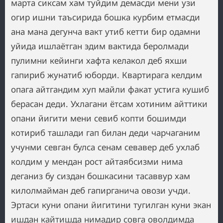
марта сиксам хам туйдим демасди мени узи
огир ишни таъсирида бошка курбим етмасди
ана мана дегунча вакт утиб кетти бир одамни
уйида ишлаётган эдим вактида беролмади
пулимни кейинги хафта келакол деб яхши
гапириб жунатиб юборди. Квартирага келдим
опага айтгандим хуп майли факат устига кушиб
берасан деди. Ухлагани ётсам хотиним айттики
опани йигити мени севиб копти бошимди
котириб ташлади гап билан деди чарчаганим
учунми севган булса сенам севавер деб ухлаб
колдим у мендан рост айтаябсизми нима
деганиз бу сиздан бошкасини тасаввур хам
килолмайман деб гапирганича овози учди.
Эртаси куни опани йигитини тугилган куни экан
ишдан кайтишда нимадир совга оволдимда