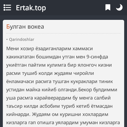
Ertak.top
Булган вокеа
Qarindoshlar
Мени хозир ёзадиганларим хаммаси
хакикататан бошимдан утган мен 9-синфда
укиётган пайтим кулимга бир ялонгоч кизни
расми тушиб колди жудаям чиройли
ёнламачаси расмга тушган кукраклари тиник
устидан майка кийиб олганди.Бекор булдимми
уша расмга карайверардим бу менга салбий
таъсир килди асбобим туриб кетиб ётмасдан
кийнарди. Жудаям ом куришни хохлардим
кизларга гап отишга уялардим умуман кизларга