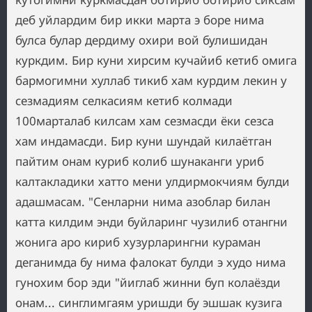
деб уйлардим бир икки марта э боре нима
булса булар дердиму охири вой булишидан
куркдим. Бир куни хирсим кучайиб кетиб омига
бармогимни хуллаб тикиб хам курдим лекин у
сезмадиям селкасиям кетиб колмади
100марталаб килсам хам сезмасди ёки сезса
хам индамасди. Бир куни шундай килаётган
пайтим онам куриб колиб шунаканги уриб
калтакладики хатто мени улдирмокчиям булди
адашмасам. "Сенларни нима азоблар билан
катта килдим энди буйларинг чузилиб отангни
жонига аро кириб хузурларингни кураман
деганимда бу нима фалокат булди э худо нима
гунохим бор эди "йиглаб жинни буп колаёзди
онам... синглимгаям уришди бу эшшак кузига