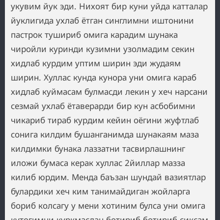
укувим йук эди. Нихоят бир куни уйда катталар
йуклигида ухлаб ётган синглимни иштонини
пастрок тушириб омига карадим шунака
чиройли куринди кузимни узолмадим секин
хидлаб курдим уптим ширин эди жудаям
ширин. Хуллас кунда кунора уни омига караб
хидлаб куймасам булмасди лекин у хеч нарсани
сезмай ухлаб ётаверарди бир кун асбобимни
чикариб тираб курдим кейин оёгини жуфтлаб
сонига килдим бушанганимда шунакаям маза
килдимки бунака лаззатни тасвирлашнинг
иложи бумаса керак хуллас 2йиллар мазза
килиб юрдим. Менда баъзан шундай вазиятлар
булардики хеч ким танимайдиган жойларга
бориб колсагу у мени хотиним булса уни омига
кутогимни куркмасдан ботириб ботириб сиксам