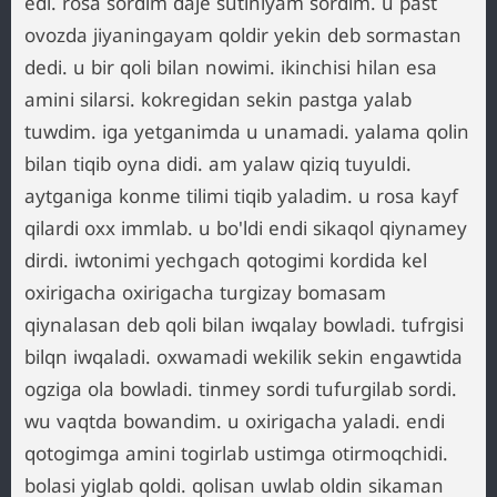
edi. rosa sordim daje sutiniyam sordim. u past
ovozda jiyaningayam qoldir yekin deb sormastan
dedi. u bir qoli bilan nowimi. ikinchisi hilan esa
amini silarsi. kokregidan sekin pastga yalab
tuwdim. iga yetganimda u unamadi. yalama qolin
bilan tiqib oyna didi. am yalaw qiziq tuyuldi.
aytganiga konme tilimi tiqib yaladim. u rosa kayf
qilardi oxx immlab. u bo'ldi endi sikaqol qiynamey
dirdi. iwtonimi yechgach qotogimi kordida kel
oxirigacha oxirigacha turgizay bomasam
qiynalasan deb qoli bilan iwqalay bowladi. tufrgisi
bilqn iwqaladi. oxwamadi wekilik sekin engawtida
ogziga ola bowladi. tinmey sordi tufurgilab sordi.
wu vaqtda bowandim. u oxirigacha yaladi. endi
qotogimga amini togirlab ustimga otirmoqchidi.
bolasi yiglab qoldi. qolisan uwlab oldin sikaman