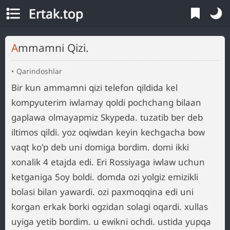
Ertak.top
Ammamni Qizi.
Qarindoshlar
Bir kun ammamni qizi telefon qildida kel
kompyuterim iwlamay qoldi pochchang bilaan
gaplawa olmayapmiz Skypeda. tuzatib ber deb
iltimos qildi. yoz oqiwdan keyin kechgacha bow
vaqt ko'p deb uni domiga bordim. domi ikki
xonalik 4 etajda edi. Eri Rossiyaga iwlaw uchun
ketganiga 5oy boldi. domda ozi yolgiz emizikli
bolasi bilan yawardi. ozi paxmoqqina edi uni
korgan erkak borki ogzidan solagi oqardi. xullas
uyiga yetib bordim. u ewikni ochdi. ustida yupqa