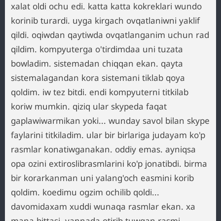
xalat oldi ochu edi. katta katta kokreklari wundo
korinib turardi. uyga kirgach ovqatlaniwni yaklif
qildi. oqiwdan qaytiwda ovqatlanganim uchun rad
qildim. kompyuterga o'tirdimdaa uni tuzata
bowladim. sistemadan chiqqan ekan. qayta
sistemalagandan kora sistemani tiklab qoya
qoldim. iw tez bitdi. endi kompyuterni titkilab
koriw mumkin. qiziq ular skypeda faqat
gaplawiwarmikan yoki... wunday savol bilan skype
faylarini titkiladim. ular bir birlariga judayam ko'p
rasmlar konatiwganakan. oddiy emas. ayniqsa
opa ozini extiroslibrasmlarini ko'p jonatibdi. birma
bir korarkanman uni yalang'och easmini korib
qoldim. koedimu ogzim ochilib qoldi...
davomidaxam xuddi wunaqa rasmlar ekan. xa
mana bittasi. vannada otirib tuwgan rasmi.