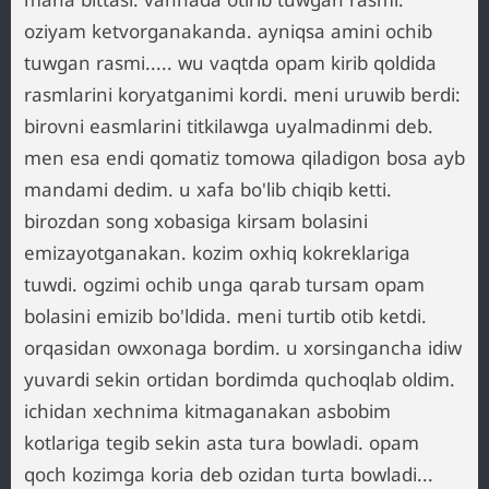
oziyam ketvorganakanda. ayniqsa amini ochib
tuwgan rasmi..... wu vaqtda opam kirib qoldida
rasmlarini koryatganimi kordi. meni uruwib berdi:
birovni easmlarini titkilawga uyalmadinmi deb.
men esa endi qomatiz tomowa qiladigon bosa ayb
mandami dedim. u xafa bo'lib chiqib ketti.
birozdan song xobasiga kirsam bolasini
emizayotganakan. kozim oxhiq kokreklariga
tuwdi. ogzimi ochib unga qarab tursam opam
bolasini emizib bo'ldida. meni turtib otib ketdi.
orqasidan owxonaga bordim. u xorsingancha idiw
yuvardi sekin ortidan bordimda quchoqlab oldim.
ichidan xechnima kitmaganakan asbobim
kotlariga tegib sekin asta tura bowladi. opam
qoch kozimga koria deb ozidan turta bowladi...