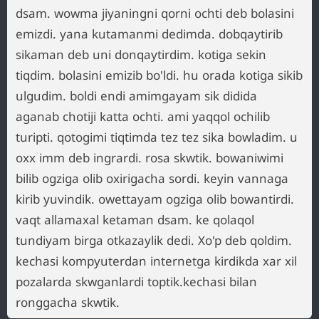
dsam. wowma jiyaningni qorni ochti deb bolasini
emizdi. yana kutamanmi dedimda. dobqaytirib
sikaman deb uni donqaytirdim. kotiga sekin
tiqdim. bolasini emizib bo'ldi. hu orada kotiga sikib
ulgudim. boldi endi amimgayam sik didida
aganab chotiji katta ochti. ami yaqqol ochilib
turipti. qotogimi tiqtimda tez tez sika bowladim. u
oxx imm deb ingrardi. rosa skwtik. bowaniwimi
bilib ogziga olib oxirigacha sordi. keyin vannaga
kirib yuvindik. owettayam ogziga olib bowantirdi.
vaqt allamaxal ketaman dsam. ke qolaqol
tundiyam birga otkazaylik dedi. Xo'p deb qoldim.
kechasi kompyuterdan internetga kirdikda xar xil
pozalarda skwganlardi toptik.kechasi bilan
ronggacha skwtik.