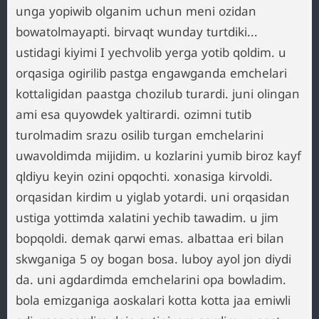
unga yopiwib olganim uchun meni ozidan
bowatolmayapti. birvaqt wunday turtdiki...
ustidagi kiyimi I yechvolib yerga yotib qoldim. u
orqasiga ogirilib pastga engawganda emchelari
kottaligidan paastga chozilub turardi. juni olingan
ami esa quyowdek yaltirardi. ozimni tutib
turolmadim srazu osilib turgan emchelarini
uwavoldimda mijidim. u kozlarini yumib biroz kayf
qldiyu keyin ozini opqochti. xonasiga kirvoldi.
orqasidan kirdim u yiglab yotardi. uni orqasidan
ustiga yottimda xalatini yechib tawadim. u jim
bopqoldi. demak qarwi emas. albattaa eri bilan
skwganiga 5 oy bogan bosa. luboy ayol jon diydi
da. uni agdardimda emchelarini opa bowladim.
bola emizganiga aoskalari kotta kotta jaa emiwli