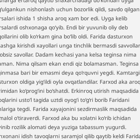
sharga ertaroq qaytib shaxarchadagi do‘kondan uyga
g‘ulgankun nishonlash uchun bozorlik qildi, savdo qilgan
salari ishida 1 shisha aroq xam bor edi. Uyga kelib
rsalardi oshxonaga qo‘yib. Endi bir yuvunib oliy deb
ollarini olib ko‘rkam gina bo‘lib oldi. Farida dasturxon
ashga kirishdi xayollari unga tinchlik bermasdi savvolla
vobsiz savollar. Dadam kechasi yana kelsa teginsa nima
laman. Nima qilsam ekan endi qiz bolamasman. Teginsa
ginmasa bari bir emasmi deya qo‘rquvni yegdi. Kamtarg
turxon oldiga yig‘ildi oyla ovqatlandilar. Farxod aka aro
imidan ko‘prog‘ini bo‘shatdi. Erkinroq utirish maqsadida
qlarini usto‘l tagida uztdi oyog‘i to‘g‘ri borib Faridani
nlariga tegdi. Farida xayajonini sezdirmaslik maqsadida
alol o‘tiraverdi. Farxod aka bu xolatni ko‘rib ichidan
vinib rozilik alomati deya yuziga tabassum yugurdi.
xonani idish tavoqlarni saramjol qilib qaytib keldi Farid