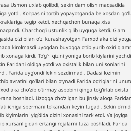
rasa Usmon uxlab qolibdi, sekin dam olish maqsadida
iga yotdi. Ko‘rpasini tortib yopayotganda be xosdan qo‘ll
‘kraklariga tegip ketdi, xechqachon bunaqa xiss
lmagandi. Charchog‘i ustunlik qilib uyquga ketdi. Glam
asida o‘zi bilan o‘zi kurashayotgan Farxod aka qizi yotg
naga kirolmasdi uyoqdan buyoqqa o‘tib yurib oxiri glam
ib xonaga kirdi. To‘g‘ri qizini yoniga borib kiylarini yechd
in Faridani oldiga yotdi va oxistalik bilan uni sonlarini
rdi. Farida uyg‘ondi lekin sezdirmadi. Dadasi lozimini
hib avratini qo‘llari bilan o‘ynadi Farida og‘riqlarini unut
xod aka cho‘zib o‘tirmay asbobini qinga to‘g‘irlab oxista
rana boshladi. Uzoqga cho‘zilgan bu jinsiy aloqa Faridan
rati ichiga spermani to‘kandan keyin tugadi. Sekin o‘rni
ib kiyimlarini yig‘dida qizini xonasini tark etdi. Va joyiga
ib xursanligidan ertangi rejalarni tuza boshladi. Farida