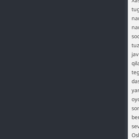
Xa
tu
nar
na
soq
tuz
ja
qi
te
das
yar
oyo
so
bem
se
Osh