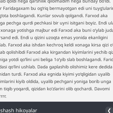
lab qoldi nega qarshilik qilolmadim nega bunday bo‘ldi.
ir Faridagaxam bu og‘riq bermayotgan edi uni tuyg‘ulari
g‘ota boshlagandi. Kunlar sovub qolgandi. Farxod aka
ga pechga qurdi pechkasi bir uyni isitgani boyiz. Endi ul
r xonaga yotishga majbur edi Farxod aka buni o‘ylab jud
rsand edi. Endi u qizini uzoqta emas yonida ekanligini
lab. Farxod aka ishdan kechroq keldi xonaga kirsa qizi o‘g
ab qolishibdi Farxod aka kirgandan kiyimlarini yechib qiz
iga yotdi qo‘lini uni beliga 1o‘yib slab boshlagandi. Fari
asi qo‘lini ushlab. Dada gaplashib olishimiz kere dedida
nidan turdi. Farxod aka egnida kiyimi yo‘qligidan uyalib
imlarini kiyib oldida, uyalib pechgani yoniga borib unga
in tiqib yoqardi, qizidan ko‘zlarini olib qochardi. Davomi
rrr.
shash hikoyalar
❮