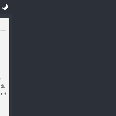
n
di.
and