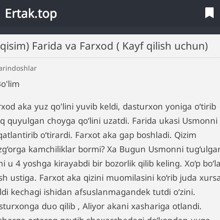
Ertak.top
7.(qisim) Farida va Farxod ( Kayf qilish uchun)
arindoshlar
o'lim
xod aka yuz qo'lini yuvib keldi, dasturxon yoniga o‘tirib
siq quyulgan choyga qo‘lini uzatdi. Farida ukasi Usmonni
atlantirib o‘tirardi. Farxot aka gap boshladi. Qizim
‘zg‘orga kamchiliklar bormi? Xa Bugun Usmonni tug‘ulga
i u 4 yoshga kirayabdi bir bozorlik qilib keling. Xo‘p bo‘la
h ustiga. Farxot aka qizini muomilasini ko‘rib juda xurs
ldi kechagi ishidan afsuslanmagandek tutdi o‘zini.
turxonga duo qilib , Aliyor akani xashariga otlandi.