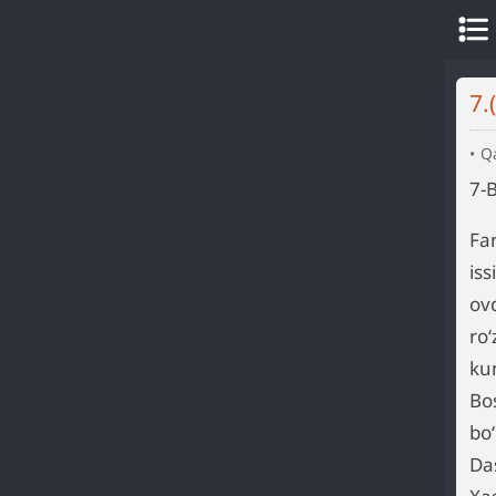
Q
7-B
Far
is
ovq
ro
kun
Bos
bo‘
Das