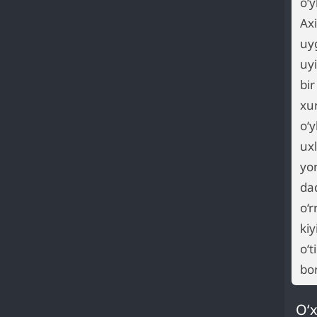
o‘y
Ax
uy
uyi
bi
xu
o‘y
uxl
yon
dad
o‘r
kiy
o‘t
bor
O‘x