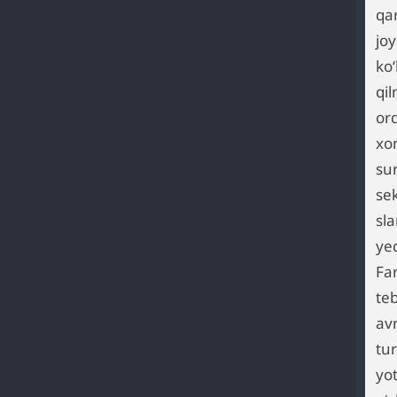
qa
joy
ko
qi
orq
xo
sur
sek
sla
yec
Far
teb
av
tur
yot