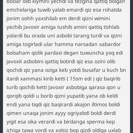
boslar olib kiymini yechdi va tezgina qattiq bolgan
emchelariga tuwib yalab emardi qiz esa rohatda
jonim oohh yaxshilab em derdi qizni wimini
yechib Javoxir amiga tushib amini qattiq tishlab
yalardi bu orada uni asbobi tarang turdi va qizni
amiga togirladi ular hamma narsadan xabardor
bolsaham qizlik pardasi degan tuwuncha yoq edi
javoxit asbobini qattiq botirdi qiz esa ozini olib
qochdi qiz yana oziga keb yotdi busafar u kuch bn
itardi xammasi kirib ketti ( 15sm edi ) qiz baqirib
turib qochib ketti Javoxir asbobiga qarasa qon u
qorqib qoldi u borib qizni yupatib yana ob keldi
endi yana tiqdi qiz baqirardi akajon iltimos boldi
qimen unaqa jonim ayyy ogriyabdi boldi derdi
yigit esa sika verardi va birdanga sperma kep
ichiga tawa vordi va xolsiz bop qizdi oldiga uxlab