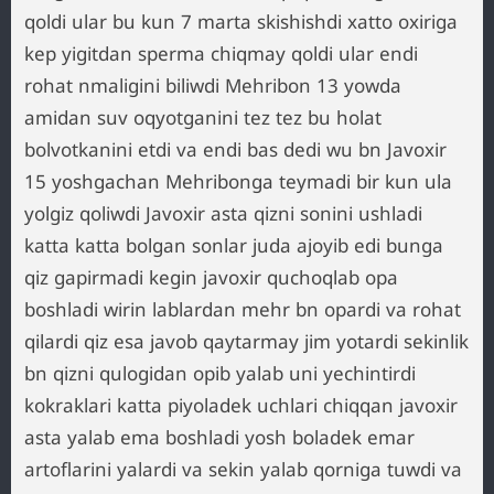
qoldi ular bu kun 7 marta skishishdi xatto oxiriga
kep yigitdan sperma chiqmay qoldi ular endi
rohat nmaligini biliwdi Mehribon 13 yowda
amidan suv oqyotganini tez tez bu holat
bolvotkanini etdi va endi bas dedi wu bn Javoxir
15 yoshgachan Mehribonga teymadi bir kun ula
yolgiz qoliwdi Javoxir asta qizni sonini ushladi
katta katta bolgan sonlar juda ajoyib edi bunga
qiz gapirmadi kegin javoxir quchoqlab opa
boshladi wirin lablardan mehr bn opardi va rohat
qilardi qiz esa javob qaytarmay jim yotardi sekinlik
bn qizni qulogidan opib yalab uni yechintirdi
kokraklari katta piyoladek uchlari chiqqan javoxir
asta yalab ema boshladi yosh boladek emar
artoflarini yalardi va sekin yalab qorniga tuwdi va