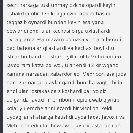
xech narsaga tushunmay ozicha opardi keyin
eshakcha otir deb kotiga ozini asbobchasini
teqqazib oynardi bundan keyin esa yana
bowlandi endi ular kechasi birga uxlashardi
uydagilarga esa mazam bomasa yordam beradi
deb bahonalar qilashardi va kechasi boyi shu
ishlar bn band bolishardi yillar otib Mehribonam
Javoxiram katta boliwdi. Ular endi 13 kiriwgandi
xamma narsadan xabardor edi Mexribon esa juda
ham zor narsaga aylangandi buncha vaqt ichida
endi ular rostakasiga sikoshardi xar yolgiz
qolganda Javoxir mehribonni opib uwab qiynab
kolariyu emchelarini ezardi bir visol oni keldi
uydagilar shaharga ketishdi uyda faqat Javoxir va
Mehribon edi ular bowlawdi Javoxir asta labidan