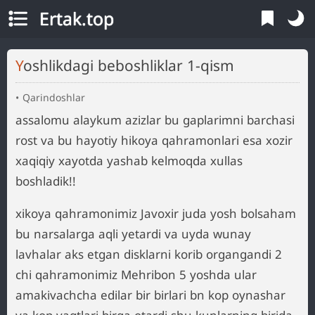
Ertak.top
Yoshlikdagi beboshliklar 1-qism
Qarindoshlar
assalomu alaykum azizlar bu gaplarimni barchasi
rost va bu hayotiy hikoya qahramonlari esa xozir
xaqiqiy xayotda yashab kelmoqda xullas
boshladik!!
xikoya qahramonimiz Javoxir juda yosh bolsaham
bu narsalarga aqli yetardi va uyda wunay
lavhalar aks etgan disklarni korib organgandi 2
chi qahramonimiz Mehribon 5 yoshda ular
amakivachcha edilar bir birlari bn kop oynashar