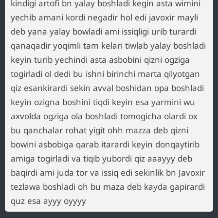
kindigi artofi bn yalay boshladi kegin asta wimini
yechib amani kordi negadir hol edi javoxir mayli
deb yana yalay bowladi ami issiqligi urib turardi
qanaqadir yoqimli tam kelari tiwlab yalay boshladi
keyin turib yechindi asta asbobini qizni ogziga
togirladi ol dedi bu ishni birinchi marta qilyotgan
qiz esankirardi sekin avval boshidan opa boshladi
keyin ozigna boshini tiqdi keyin esa yarmini wu
axvolda ogziga ola boshladi tomogicha olardi ox
bu qanchalar rohat yigit ohh mazza deb qizni
bowini asbobiga qarab itarardi keyin donqaytirib
amiga togirladi va tiqib yubordi qiz aaayyy deb
baqirdi ami juda tor va issiq edi sekinlik bn Javoxir
tezlawa boshladi oh bu maza deb kayda gapirardi
quz esa ayyy oyyyy