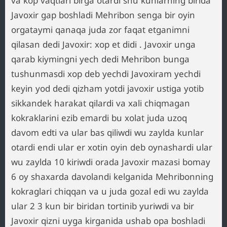
va kop vaqtlari birga otardi shu kunlarning birida
Javoxir gap boshladi Mehribon senga bir oyin
orgataymi qanaqa juda zor faqat etganimni
qilasan dedi Javoxir: xop et didi . Javoxir unga
qarab kiymingni yech dedi Mehribon bunga
tushunmasdi xop deb yechdi Javoxiram yechdi
keyin yod dedi qizham yotdi javoxir ustiga yotib
sikkandek harakat qilardi va xali chiqmagan
kokraklarini ezib emardi bu xolat juda uzoq
davom edti va ular bas qiliwdi wu zaylda kunlar
otardi endi ular er xotin oyin deb oynashardi ular
wu zaylda 10 kiriwdi orada Javoxir mazasi bomay
6 oy shaxarda davolandi kelganida Mehribonning
kokraglari chiqqan va u juda gozal edi wu zaylda
ular 2 3 kun bir biridan tortinib yuriwdi va bir
Javoxir qizni uyga kirganida ushab opa boshladi