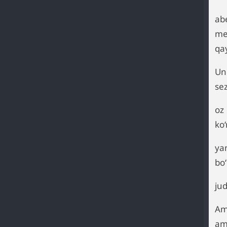
ab
me
qa
Un
sez
oz 
ko
ya
bo
ju
Am
am