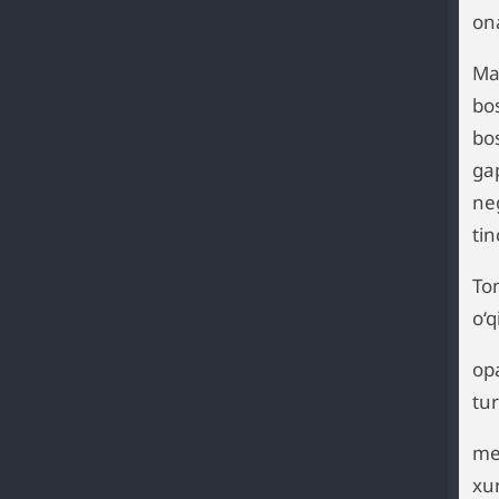
on
Ma
bo
bo
ga
ne
ti
To
o‘q
opa
tu
men
xur