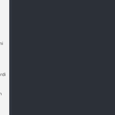
mi
rdi
m