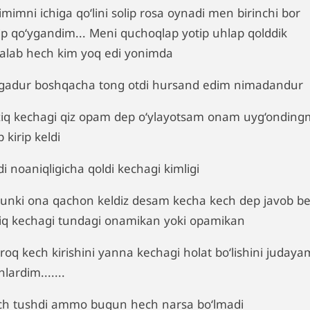
mimni ichiga qo‘lini solip rosa oynadi men birinchi bor
yip qo‘ygandim... Meni quchoqlap yotip uhlap qolddik
talab hech kim yoq edi yonimda
gadur boshqacha tong otdi hursand edim nimadandur
ziq kechagi qiz opam dep o‘ylayotsam onam uyg‘onding
 kirip keldi
i noaniqligicha qoldi kechagi kimligi
unki ona qachon keldiz desam kecha kech dep javob be
ziq kechagi tundagi onamikan yoki opamikan
roq kech kirishini yanna kechagi holat bo‘lishini judaya
lardim.......
ch tushdi ammo bugun hech narsa bo‘lmadi