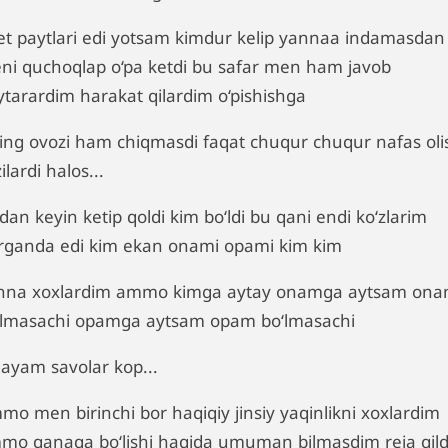
et paytlari edi yotsam kimdur kelip yannaa indamasdan
ni quchoqlap o‘pa ketdi bu safar men ham javob
ytarardim harakat qilardim o‘pishishga
ing ovozi ham chiqmasdi faqat chuqur chuqur nafas oli
ilardi halos...
dan keyin ketip qoldi kim bo‘ldi bu qani endi ko‘zlarim
‘rganda edi kim ekan onami opami kim kim
nna xoxlardim ammo kimga aytay onamga aytsam on
‘lmasachi opamga aytsam opam bo‘lmasachi
dayam savolar kop...
mo men birinchi bor haqiqiy jinsiy yaqinlikni xoxlardim
mo qanaqa bo‘lishi haqida umuman bilmasdim reja qil