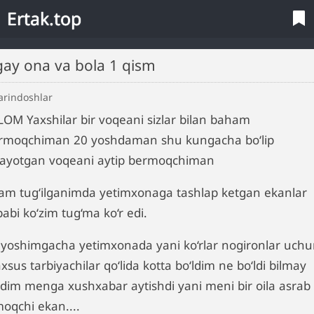
Ertak.top
Ogay ona va bola 1 qism
arindoshlar
LOM Yaxshilar bir voqeani sizlar bilan baham
‘rmoqchiman 20 yoshdaman shu kungacha bo‘lip
layotgan voqeani aytip bermoqchiman
am tug‘ilganimda yetimxonaga tashlap ketgan ekanlar
abi ko‘zim tug‘ma ko‘r edi.
 yoshimgacha yetimxonada yani ko‘rlar nogironlar uch
sus tarbiyachilar qo‘lida kotta bo‘ldim ne bo‘ldi bilmay
ldim menga xushxabar aytishdi yani meni bir oila asrab
moqchi ekan....