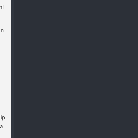
ni
an
lip
qa