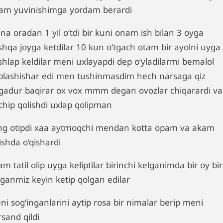
am yuvinishimga yordam berardi
na oradan 1 yil o‘tdi bir kuni onam ish bilan 3 oyga
shqa joyga ketdilar 10 kun o‘tgach otam bir ayolni uyga
shlap keldilar meni uxlayapdi dep o‘yladilarmi bemalol
plashishar edi men tushinmasdim hech narsaga qiz
gadur baqirar ox vox mmm degan ovozlar chiqarardi va
nchip qolishdi uxlap qolipman
ng otipdi xaa aytmoqchi mendan kotta opam va akam
ishda o‘qishardi
m tatil olip uyga keliptilar birinchi kelganimda bir oy bi
rganmiz keyin ketip qolgan edilar
i sog‘inganlarini aytip rosa bir nimalar berip meni
sand qildi