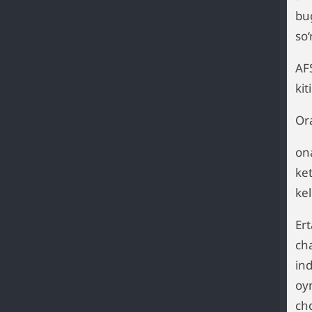
bu
so
AF
ki
Or
on
ke
ke
Er
ch
ind
oy
ch