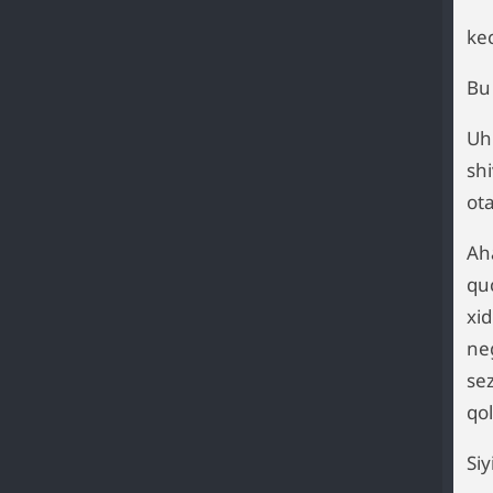
ke
Bu
Uh
sh
ot
Ah
qu
xi
ne
se
qo
Siy