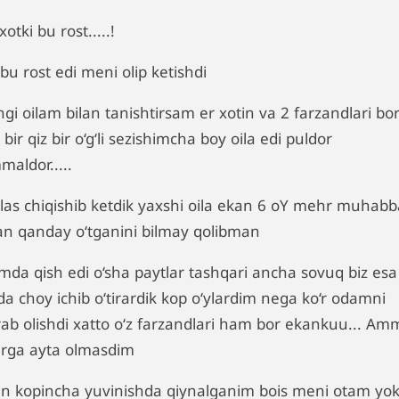
otki bu rost.....!
bu rost edi meni olip ketishdi
gi oilam bilan tanishtirsam er xotin va 2 farzandlari bo
 bir qiz bir o‘g‘li sezishimcha boy oila edi puldor
maldor.....
las chiqishib ketdik yaxshi oila ekan 6 oY mehr muhabb
lan qanday o‘tganini bilmay qolibman
imda qish edi o‘sha paytlar tashqari ancha sovuq biz esa
da choy ichib o‘tirardik kop o‘ylardim nega ko‘r odamni
rab olishdi xatto o‘z farzandlari ham bor ekankuu... Am
arga ayta olmasdim
n kopincha yuvinishda qiynalganim bois meni otam yok