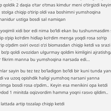
p qoldik 2 daqia o‘tar o‘tmas kimdur meni o‘tirgizdi keyi
i stolga chiqip o‘tirip oldi vaa boshimni yumshoqina
manidur ustiga bosdi sal namiqan
 yoqimli xidi bor edi nima bo‘ldi ekan bu tushunmasdim 
ip o‘pip ko‘rdim hidlap ko‘rdim menga yoqdi rosa so‘rip
rip o‘pdim oxiri ovozi o‘zi biomasdan chiqip ketdi va srazi
 bo‘p qoldi ovozidan ulgurmay qoldim kimligini ajratishg
r fikrim manna bu yumshoqina narsada edi...
lar sayin bu tez tez bo‘ladigon bo‘ldi bir kuni tunda ya
ldi va uzoq opishdik haligi yumshoq narsani yanna
zimga bosdi rosa o‘pdim.. Keyin esa menikini opa ketdi
ydod 1 minitda oqizvordim hamma yoqni rasvo qildim..
 lattada artip tozalap chiqip ketdi