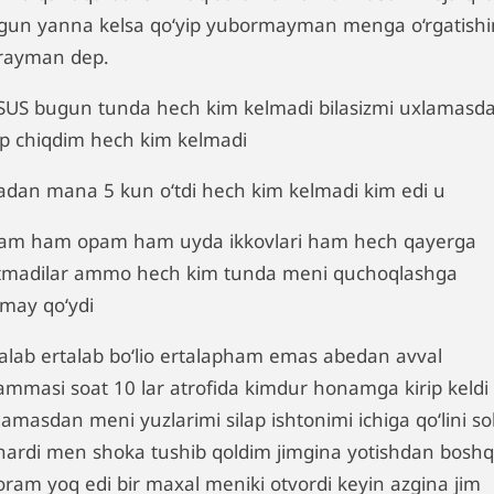
gun yanna kelsa qo‘yip yubormayman menga o‘rgatishi
‘rayman dep.
SUS bugun tunda hech kim kelmadi bilasizmi uxlamasd
tip chiqdim hech kim kelmadi
adan mana 5 kun o‘tdi hech kim kelmadi kim edi u
am ham opam ham uyda ikkovlari ham hech qayerga
tmadilar ammo hech kim tunda meni quchoqlashga
lmay qo‘ydi
talab ertalab bo‘lio ertalapham emas abedan avval
ammasi soat 10 lar atrofida kimdur honamga kirip keldi
amasdan meni yuzlarimi silap ishtonimi ichiga qo‘lini so
nardi men shoka tushib qoldim jimgina yotishdan bosh
oram yoq edi bir maxal meniki otvordi keyin azgina jim