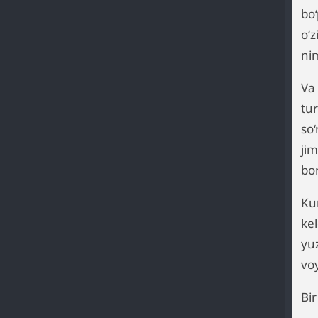
bo‘
o‘z
ni
Va
tur
so‘
jim
bo
Kun
ke
yu
vo
Bir