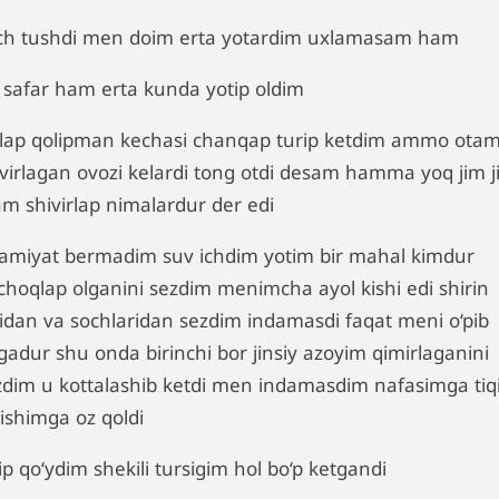
ch tushdi men doim erta yotardim uxlamasam ham
 safar ham erta kunda yotip oldim
lap qolipman kechasi chanqap turip ketdim ammo otam
ivirlagan ovozi kelardi tong otdi desam hamma yoq jim ji
am shivirlap nimalardur der edi
amiyat bermadim suv ichdim yotim bir mahal kimdur
choqlap olganini sezdim menimcha ayol kishi edi shirin
didan va sochlaridan sezdim indamasdi faqat meni o‘pib
gadur shu onda birinchi bor jinsiy azoyim qimirlaganini
zdim u kottalashib ketdi men indamasdim nafasimga tiqi
lishimga oz qoldi
ip qo‘ydim shekili tursigim hol bo‘p ketgandi