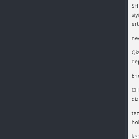
SHi
si
er
ne
Qi
dep
End
CH
qi
tez
hoh
ke