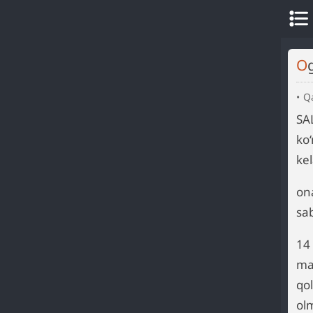
Q
SA
ko
ke
on
sab
14
max
qo
ol