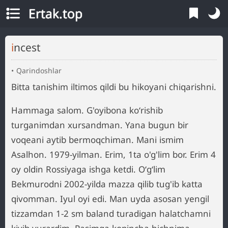
Ertak.top
incest
Qarindoshlar
Bitta tanishim iltimos qildi bu hikoyani chiqarishni.
Hammaga salom. G'oyibona koʻrishib
turganimdan xursandman. Yana bugun bir
voqeani aytib bermoqchiman. Mani ismim
Asalhon. 1979-yilman. Erim, 1ta o'g'lim bor. Erim 4
oy oldin Rossiyaga ishga ketdi. Oʻgʻlim
Bekmurodni 2002-yilda mazza qilib tug'ib katta
qivomman. Iyul oyi edi. Man uyda asosan yengil
tizzamdan 1-2 sm baland turadigan halatchamni