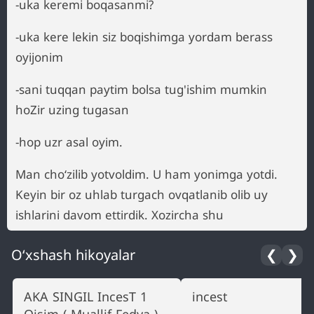
-uka keremi boqasanmi?
-uka kere lekin siz boqishimga yordam berass
oyijonim
-sani tuqqan paytim bolsa tug'ishim mumkin
hoZir uzing tugasan
-hop uzr asal oyim.
Man choʻzilib yotvoldim. U ham yonimga yotdi.
Keyin bir oz uhlab turgach ovqatlanib olib uy
ishlarini davom ettirdik. Xozircha shu
O‘xshash hikoyalar
❮
❯
AKA SINGIL IncesT 1
incest