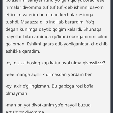
nimalar divomma tuf tuf tuf -deb ishimni davom
ettirdim va erim bn o'tgan kechalar esimga
tushdi. Maaazza qilib inqillab berardim. Yo'q
degan kunimga qaytib qolgim kelardi. Shunaqa
hayollar bilan amimga qoʻlimni oborganimmi bilmi
qolibman. Eshikni qaars etib yopilganidan cho'chib
eshikka qaradim.
-oyi o'zizzi bosing kap katta ayol nima qivossiizzz?
-eee manga aqillilik qilmasdan yordam ber
-oyi axir o'g'lingizman. Bu gapizga rozi bo'la
olmayman
-man bn yot divotkanim yo'q hayoli buzuq.
Artishvor divomma