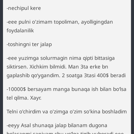
-nechipul kere
-eee pulni o'zimam topoliman, ayolligingdan
foydalanilik
-toshingni ter jalap
-eee yuzimga solurmagin nima qipti bittasiga
siktirsen. Xichkim bilmidi. Man 3ta erke bn
gaplashib qoʻygandim. 2 soatga 3tasi 400$ beradi
-10000$ bersayam manga bunaqa ish bilan boʻlsa
tel qilma. Xayr.
Telni o'chirdim va o'zimga o'zim so'kina boshladim
-eeyy Asal shunaqa jalap bilanam dugona
bolasanmi saniyam shu yoʻlga tiqib yuboradi eee