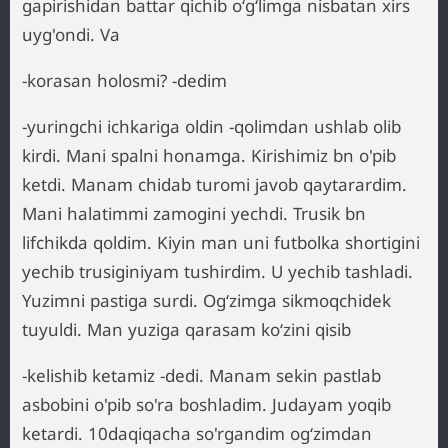
gapirishidan battar qichib oʻgʻlimga nisbatan xirs
uyg'ondi. Va
-korasan holosmi? -dedim
-yuringchi ichkariga oldin -qolimdan ushlab olib
kirdi. Mani spalni honamga. Kirishimiz bn o'pib
ketdi. Manam chidab turomi javob qaytarardim.
Mani halatimmi zamogini yechdi. Trusik bn
lifchikda qoldim. Kiyin man uni futbolka shortigini
yechib trusiginiyam tushirdim. U yechib tashladi.
Yuzimni pastiga surdi. Ogʻzimga sikmoqchidek
tuyuldi. Man yuziga qarasam koʻzini qisib
-kelishib ketamiz -dedi. Manam sekin pastlab
asbobini o'pib so'ra boshladim. Judayam yoqib
ketardi. 10daqiqacha so'rgandim ogʻzimdan