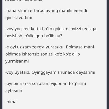
-haaa shuni ertaroq ayting maniki eeendi
qimirlavottimi
-voy yog'eee kotta boʻlib qoldizmi oyizzi tegizga
bosishshi o'ylidigon boʻlib aa?
-e oyi uzizam zoʻrgʻa yuraszku. Bolmasa mani
oldimda ishtonsiz sonizzi ko'z ko'z qilib
yurmisanmi
-voy uyatsiiz. Oyinggayam shunaqa deysanmi
-oyi bir narsa soʻrasam vijdonan toʻgʻrisini
aytasmi?
-nima