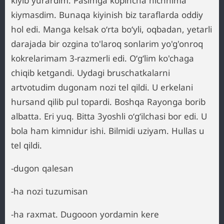
kiyib yurardim. Pasimga kopincha hichnima
kiymasdim. Bunaqa kiyinish biz taraflarda oddiy
hol edi. Manga kelsak oʻrta boʻyli, oqbadan, yetarli
darajada bir ozgina to'laroq sonlarim yo'g'onroq
kokrelarimam 3-razmerli edi. Oʻgʻlim ko'chaga
chiqib ketgandi. Uydagi bruschatkalarni
artvotudim dugonam nozi tel qildi. U erkelani
hursand qilib pul topardi. Boshqa Rayonga borib
albatta. Eri yuq. Bitta 3yoshli oʻgʻilchasi bor edi. U
bola ham kimnidur ishi. Bilmidi uziyam. Hullas u
tel qildi.
-dugon qalesan
-ha nozi tuzumisan
-ha raxmat. Dugooon yordamin kere