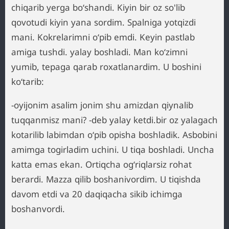
chiqarib yerga boʻshandi. Kiyin bir oz so'lib
qovotudi kiyin yana sordim. Spalniga yotqizdi
mani. Kokrelarimni oʻpib emdi. Keyin pastlab
amiga tushdi. yalay boshladi. Man koʻzimni
yumib, tepaga qarab roxatlanardim. U boshini
koʻtarib:
-oyijonim asalim jonim shu amizdan qiynalib
tuqqanmisz mani? -deb yalay ketdi.bir oz yalagach
kotarilib labimdan oʻpib opisha boshladik. Asbobini
amimga togirladim uchini. U tiqa boshladi. Uncha
katta emas ekan. Ortiqcha ogʻriqlarsiz rohat
berardi. Mazza qilib boshanivordim. U tiqishda
davom etdi va 20 daqiqacha sikib ichimga
boshanvordi.