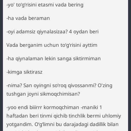
-yo' toʻgʻrisini etasmi vada bering
-ha vada beraman
-oyi adamsiz qiynalasizaa? 4 oydan beri
Vada berganim uchun toʻgʻrisini ayttim
-ha qiynalaman lekin sanga siktirmiman
-kimga siktirasz
-nima? San oyingni soʻroq qivossanmi? O'zing
tushgan joyni sikmoqchimisan?
-yoo endi biiirrr kormoqchiman -maniki 1
haftadan beri tinmi qichib tinchlik bermi uhlomiy
yotgandim. Oʻgʻlimni bu darajadagi dadillik bilan