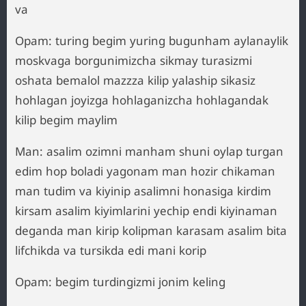
va
Opam: turing begim yuring bugunham aylanaylik
moskvaga borgunimizcha sikmay turasizmi
oshata bemalol mazzza kilip yalaship sikasiz
hohlagan joyizga hohlaganizcha hohlagandak
kilip begim maylim
Man: asalim ozimni manham shuni oylap turgan
edim hop boladi yagonam man hozir chikaman
man tudim va kiyinip asalimni honasiga kirdim
kirsam asalim kiyimlarini yechip endi kiyinaman
deganda man kirip kolipman karasam asalim bita
lifchikda va tursikda edi mani korip
Opam: begim turdingizmi jonim keling