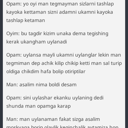
Opam: yo oyi man tegmayman sizlarni tashlap
kayoka kettaman sizni adamni ukamni kayoka
tashlap ketaman
Oyim: bu tagdir kizim unaka dema tegishing
kerak ukangham uylanadi
Opam: uylansa mayli ukamni uylanglar lekin man
tegmiman dep achik kilip chikip ketti man sal turip
oldiga chikdim hafa bolip otiriptilar
Man: asalim nima boldi desam
Opam: sini uylashar ekanku uylaning dedi
shunda man opamga karap
Man: man uylanaman fakat sizga asalim
moskvaga borip olaylik keginchalik aytamiza hop