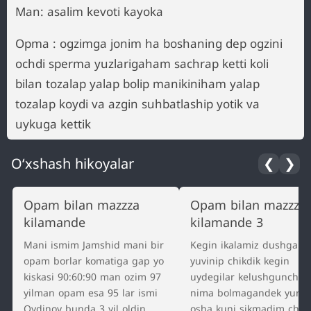
Man: asalim kevoti kayoka
Opma : ogzimga jonim ha boshaning dep ogzini
ochdi sperma yuzlarigaham sachrap ketti koli
bilan tozalap yalap bolip manikiniham yalap
tozalap koydi va azgin suhbatlaship yotik va
uykuga kettik
O‘xshash hikoyalar
❮
❯
Opam bilan mazzza
Opam bilan mazzza
kilamande
kilamande 3
Mani ismim Jamshid mani bir
Kegin ikalamiz dushga ki
opam borlar komatiga gap yo
yuvinip chikdik kegin
kiskasi 90:60:90 man ozim 97
uydegilar kelushguncha 
yilman opam esa 95 lar ismi
nima bolmagandek yurdi
Oydinoy bunda 3 yil oldin
osha kuni sikmadim chun