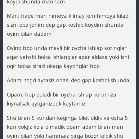
koydi shunda manham
Man: hade man himoya kilmay kim himoya kiladi
sizni opa jonim dep gap koship koydim shunda
oyim bilan dadam
Oyim: hop unda mayli bir oycha ishlap koringlar
agar yahshi bolsa ishlanglar agar aldasa yoki ishi
ogir bolsa sirazi okaga kaytinglar hop
Adam: togri aytasiz onasi dep gap koshdi shunda
Opam: hop boladi bir oycha ishlap koramiza
kiynalsak aytganizdek kaytamiz
Shu bilan 5 kundan keginga bilet oldik va osha 5
kun yolgiz kola olmadik opam adam bilan man
oyim bilan yoki hammaiz birga bozor kildik shu