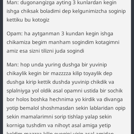
Man: dugonangizga ayting 3 kunlardan kegin
ishga chiksak boladimi dep kelgunimizcha soginip
kettiku bu kotogiz
Opam: ha aytganman 3 kundan kegin ishga
chikamiza begim manham sogindim kotagimni
amiz esa sizni tilizni juda sogindi
Man: hop unda yuring dushga bir yuvinip
chikaylik kegin bir mazzzza kilip toyaylik dep
dushga kirip kettik dushda yuvinip chikdik va
splalniyga yol oldik asal opamni ustida bir sochik
bor holos boshka hechnima yo kirdik va divanga
yotip bemalol shoshmasdan sekin lablaridan opip
sekin mamalarimni sorip tishlap yalap sekin
korniga tushdim va nihoyt asal amiga yetip
keldim mazzza kilip oyogini yirip asal amidan