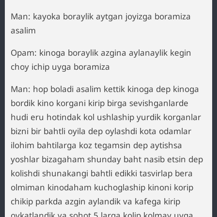
Man: kayoka boraylik aytgan joyizga boramiza
asalim
Opam: kinoga boraylik azgina aylanaylik kegin
choy ichip uyga boramiza
Man: hop boladi asalim kettik kinoga dep kinoga
bordik kino korgani kirip birga sevishganlarde
hudi eru hotindak kol ushlaship yurdik korganlar
bizni bir bahtli oyila dep oylashdi kota odamlar
ilohim bahtilarga koz tegamsin dep aytishsa
yoshlar bizagaham shunday baht nasib etsin dep
kolishdi shunakangi bahtli edikki tasvirlap bera
olmiman kinodaham kuchoglaship kinoni korip
chikip parkda azgin aylandik va kafega kirip
ovkatlandik va sohot 5 larga kolip kolmay uyga