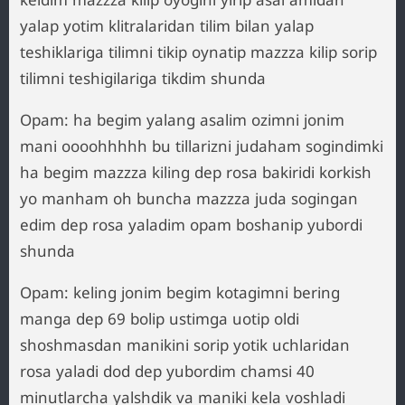
yalap yotim klitralaridan tilim bilan yalap
teshiklariga tilimni tikip oynatip mazzza kilip sorip
tilimni teshigilariga tikdim shunda
Opam: ha begim yalang asalim ozimni jonim
mani oooohhhhh bu tillarizni judaham sogindimki
ha begim mazzza kiling dep rosa bakiridi korkish
yo manham oh buncha mazzza juda sogingan
edim dep rosa yaladim opam boshanip yubordi
shunda
Opam: keling jonim begim kotagimni bering
manga dep 69 bolip ustimga uotip oldi
shoshmasdan manikini sorip yotik uchlaridan
rosa yaladi dod dep yubordim chamsi 40
minutlarcha yalshdik va maniki kela voshladi