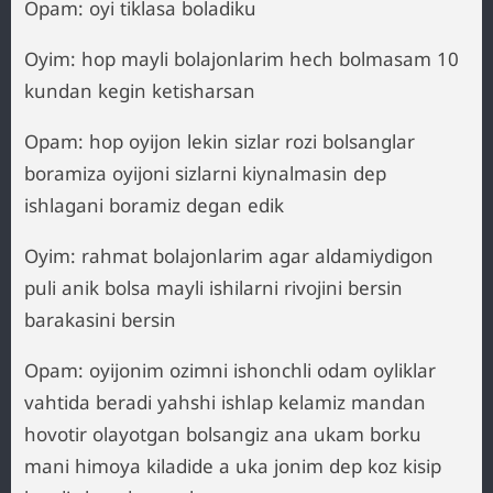
Opam: oyi tiklasa boladiku
Oyim: hop mayli bolajonlarim hech bolmasam 10
kundan kegin ketisharsan
Opam: hop oyijon lekin sizlar rozi bolsanglar
boramiza oyijoni sizlarni kiynalmasin dep
ishlagani boramiz degan edik
Oyim: rahmat bolajonlarim agar aldamiydigon
puli anik bolsa mayli ishilarni rivojini bersin
barakasini bersin
Opam: oyijonim ozimni ishonchli odam oyliklar
vahtida beradi yahshi ishlap kelamiz mandan
hovotir olayotgan bolsangiz ana ukam borku
mani himoya kiladide a uka jonim dep koz kisip