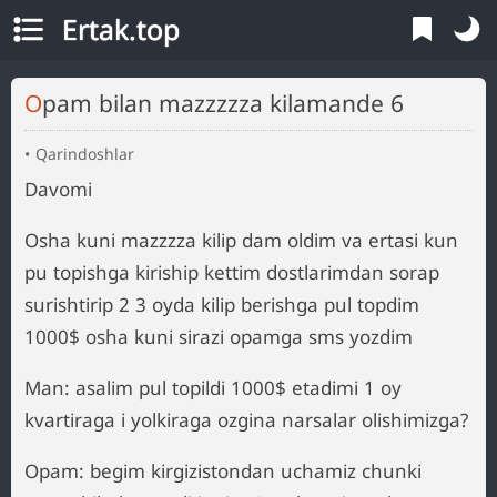
Ertak.top
Opam bilan mazzzzza kilamande 6
Qarindoshlar
Davomi
Osha kuni mazzzza kilip dam oldim va ertasi kun
pu topishga kiriship kettim dostlarimdan sorap
surishtirip 2 3 oyda kilip berishga pul topdim
1000$ osha kuni sirazi opamga sms yozdim
Man: asalim pul topildi 1000$ etadimi 1 oy
kvartiraga i yolkiraga ozgina narsalar olishimizga?
Opam: begim kirgizistondan uchamiz chunki