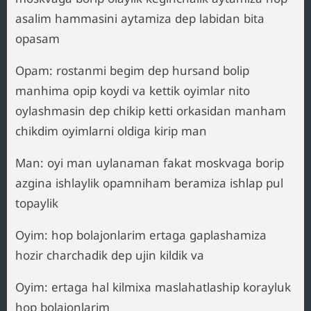
asalim hammasini aytamiza dep labidan bita
opasam
Opam: rostanmi begim dep hursand bolip
manhima opip koydi va kettik oyimlar nito
oylashmasin dep chikip ketti orkasidan manham
chikdim oyimlarni oldiga kirip man
Man: oyi man uylanaman fakat moskvaga borip
azgina ishlaylik opamniham beramiza ishlap pul
topaylik
Oyim: hop bolajonlarim ertaga gaplashamiza
hozir charchadik dep ujin kildik va
Oyim: ertaga hal kilmixa maslahatlaship korayluk
hop bolajonlarim