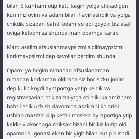
bilan 5 kunham otip ketti kegin yolga chikadigon
kunimiz oyim va adam bilan hayirlashdik va yolga
chikdik bizadan bahtli odam yo edi goyoki biz asal
oyiga ketvomiza shunda man opamga karap
Man: asalim afsuslanmaypsizmi siqilmaypsizmi
korkmaypsizmi dep savollar berdim shunda
Opam: yo begim nimadan afsuslanaman
nimadan korkaman oldimda siz bor sizku jonim
dep kulip koydi ayraportga yetip keldik va
registrassadan otik zamalytga otirdik ikalamizham
bahtil edik uchish davomida asalimni kolarini
ushlap mazzza kilip kettik moskva ayraportiga ytip
keldik v akochaga chiksak bizani bir kiz kutip oldi
opamni dugonasi ekan bir yigit bilan kutip olishdi