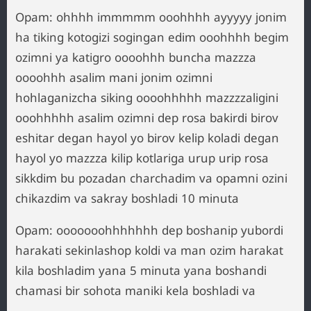
Opam: ohhhh immmmm ooohhhh ayyyyy jonim
ha tiking kotogizi sogingan edim ooohhhh begim
ozimni ya katigro oooohhh buncha mazzza
oooohhh asalim mani jonim ozimni
hohlaganizcha siking oooohhhhh mazzzzaligini
ooohhhhh asalim ozimni dep rosa bakirdi birov
eshitar degan hayol yo birov kelip koladi degan
hayol yo mazzza kilip kotlariga urup urip rosa
sikkdim bu pozadan charchadim va opamni ozini
chikazdim va sakray boshladi 10 minuta
Opam: ooooooohhhhhhh dep boshanip yubordi
harakati sekinlashop koldi va man ozim harakat
kila boshladim yana 5 minuta yana boshandi
chamasi bir sohota maniki kela boshladi va