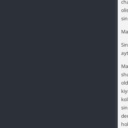
ch
ol
si
Ma
Si
ay
Ma
sh
ol
ki
ko
si
de
ho