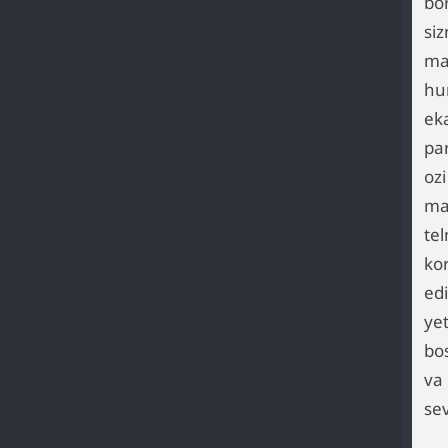
bo
si
ma
hu
ek
pa
oz
ma
te
ko
ed
ye
bos
va 
se