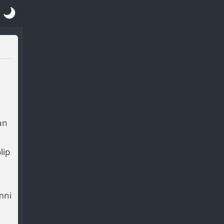
an
lip
mni