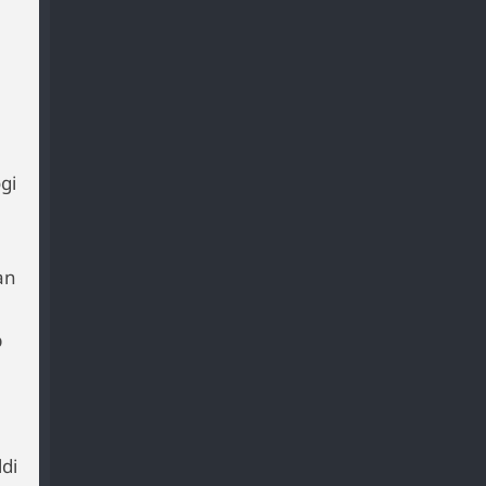
gi
an
p
di