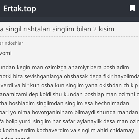
Ertak.top
ka singil rishtalari singlim bilan 2 kisim
arindoshlar
vomi
undan kegin man ozimizga ahamiyt bera boshladim
hotki biza sevishganlarga ohshasak dega fikir hayolimd
averdi va bir kun osha kun singlim yana okishdan chikip
lanamizami dep koldi shu kundan boshlap man ozimni o
cha boshladim singlimdan singlim esa hechnimadan
bari yo nima bovotganiniham bilmaydi shunda mandan
fa bolip yurdi singlim har safar aylanaylik desa man ozi
ip kochaverdim kochaverdim va singlim ahiri chidamay