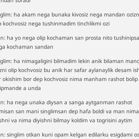
ndan soradi
nglim: ha akam nega bunaka kivosiz nega mandan ozizn
ip kochvosiz nega tushinmadim tinchlikmi ozi
n: ha yo nega olip kochaman san prosta nito tushinips
ga kochaman sandan
nglim: ha nimagaligini bilmadim lekin anik bilaman man
zni olip kochvosiz bu anik har safar aylanaylik desam is
r okishim bor dep kochvosiz nima manham rashot bolip
lipmande a unda
n: ha nega unaka diysan a sanga aytganman rashot
misan san mani singlimsan dep hafa boldi va man nima
ishni va nima diyishni bilmay koldim va togrisini aytim
n: singlim otkan kuni opam kelgan edilarku esigdami o