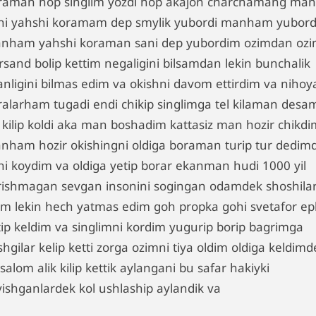
raman hop singlim yozdi hop akajon charchamang man
zni yahshi koramam dep smylik yubordi manham yubor
nham yahshi koraman sani dep yubordim ozimdan oz
rsand bolip kettim negaligini bilsamdan lekin bunchalik
anligini bilmas edim va okishni davom ettirdim va nihoy
ralarham tugadi endi chikip singlimga tel kilaman desa
i kilip koldi aka man boshadim kattasiz man hozir chikdi
nham hozir okishingni oldiga boraman turip tur dedim
lni koydim va oldiga yetip borar ekanman hudi 1000 yil
rishmagan sevgan insonini sogingan odamdek shoshila
im lekin hech yatmas edim goh propka gohi svetafor ep
tip keldim va singlimni kordim yugurip borip bagrimga
hgilar kelip ketti zorga ozimni tiya oldim oldiga keldimd
salom alik kilip kettik aylangani bu safar hakiyki
vishganlardek kol ushlaship aylandik va