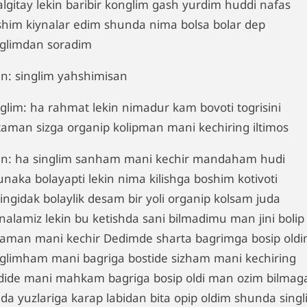
algitay lekin baribir konglim gash yurdim huddi nafas
ishim kiynalar edim shunda nima bolsa bolar dep
nglimdan soradim
n: singlim yahshimisan
nglim: ha rahmat lekin nimadur kam bovoti togrisini
taman sizga organip kolipman mani kechiring iltimos
n: ha singlim sanham mani kechir mandaham hudi
unaka bolayapti lekin nima kilishga boshim kotivoti
dingidak bolaylik desam bir yoli organip kolsam juda
ynalamiz lekin bu ketishda sani bilmadimu man jini bolip
laman mani kechir Dedimde sharta bagrimga bosip old
nglimham mani bagriga bostide sizham mani kechiring
dide mani mahkam bagriga bosip oldi man ozim bilmag
lda yuzlariga karap labidan bita opip oldim shunda sing