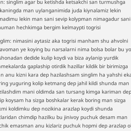
n: singlim agar bu ketishda ketsakchi san turmushga
ikaningda man uylanganimida juda kiynalamiz lekin
lmadimu lekin man sani sevip kolypman nimagadur sani
uman hechkimga bergim kelmaypti togrisi
nglim: nimasini aytasiz aka togrisi manham shu ahvolni
lavoman ye koying bu narsalarni nima bolsa bolar bu yo
shonadan dedide kulip koydi va biza aylanip yurdik
mekalarda gaplaship otirdik hazillar kildik bir birimizga
n anu kizni kara dep hazilashsam singlim ha yahshi ek
ring yuguring kolip ketmang dep jahil kildi shunda man
zilashdim mani oldimda san tursang kimga kariman de
lip koysam ha sizga boshkalar kerak boring man sizga
kmi koldimku dep nozikina arazlap koydi shunda
tlaridan chimdip hazilku bu jinivoy puchuk desam man
chik emasman anu kizlariz puchuk hopmi dep arazlap ol