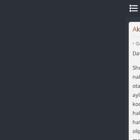
A
Q
Da
Sh
na
ot
ay
ko
ha
ha
ol