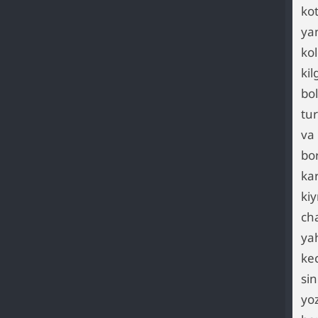
ko
ya
ko
ki
bo
tu
va
bo
ka
ki
ch
ya
ke
si
yo