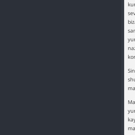
ku
se
biz
sa
yu
na
ko
Si
sh
ma
Ma
yu
kay
ma