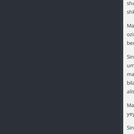
sh
sh
Ma
oz
be
Sin
um
ma
bi
ali
Ma
yey
Si