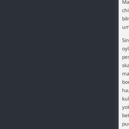
Ma
ch
bi
um
Si
oy
pe
ska
ma
bo
ha
ku
yo
be
pu