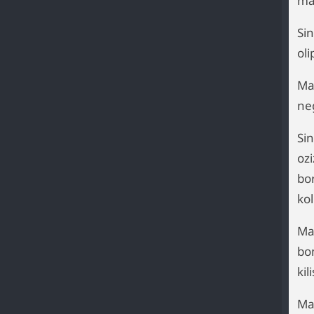
ma
Si
ol
Ma
ne
Si
ozi
bo
ko
Ma
bo
kil
Ma