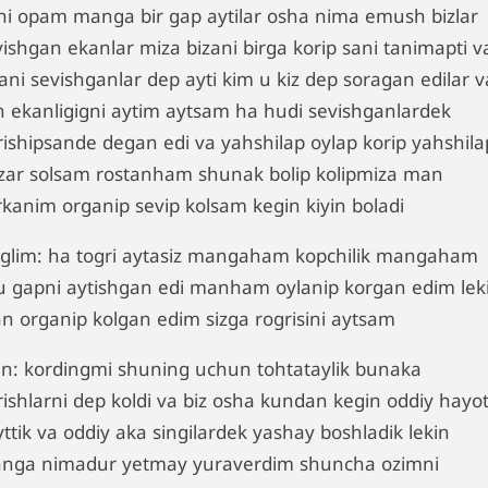
ni opam manga bir gap aytilar osha nima emush bizlar
vishgan ekanlar miza bizani birga korip sani tanimapti v
ani sevishganlar dep ayti kim u kiz dep soragan edilar v
n ekanligigni aytim aytsam ha hudi sevishganlardek
rishipsande degan edi va yahshilap oylap korip yahshila
zar solsam rostanham shunak bolip kolipmiza man
rkanim organip sevip kolsam kegin kiyin boladi
nglim: ha togri aytasiz mangaham kopchilik mangaham
u gapni aytishgan edi manham oylanip korgan edim lek
n organip kolgan edim sizga rogrisini aytsam
n: kordingmi shuning uchun tohtataylik bunaka
rishlarni dep koldi va biz osha kundan kegin oddiy hayo
ttik va oddiy aka singilardek yashay boshladik lekin
nga nimadur yetmay yuraverdim shuncha ozimni