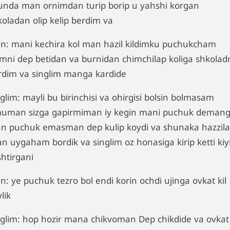
unda man ornimdan turip borip u yahshi korgan
koladan olip kelip berdim va
n: mani kechira kol man hazil kildimku puchukcham
imni dep betidan va burnidan chimchilap koliga shkolad
rdim va singlim manga kardide
glim: mayli bu birinchisi va ohirgisi bolsin bolmasam
uman sizga gapirmiman iy kegin mani puchuk deman
n puchuk emasman dep kulip koydi va shunaka hazzila
lan uygaham bordik va singlim oz honasiga kirip ketti ki
shtirgani
n: ye puchuk tezro bol endi korin ochdi ujinga ovkat kil
lik
nglim: hop hozir mana chikvoman Dep chikdide va ovkat