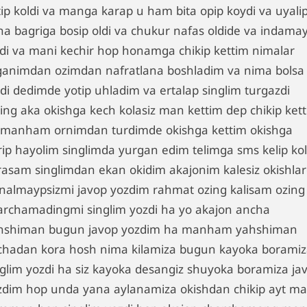
tip koldi va manga karap u ham bita opip koydi va uyali
na bagriga bosip oldi va chukur nafas oldide va indama
ldi va mani kechir hop honamga chikip kettim nimalar
lganimdan ozimdan nafratlana boshladim va nima bolsa
ldi dedimde yotip uhladim va ertalap singlim turgazdi
ring aka okishga kech kolasiz man kettim dep chikip kett
 manham ornimdan turdimde okishga kettim okishga
rip hayolim singlimda yurgan edim telimga sms kelip kol
rasam singlimdan ekan okidim akajonim kalesiz okishla
ynalmaypsizmi javop yozdim rahmat ozing kalisam ozing
archamadingmi singlim yozdi ha yo akajon ancha
hshiman bugun javop yozdim ha manham yahshiman
chadan kora hosh nima kilamiza bugun kayoka borami
nglim yozdi ha siz kayoka desangiz shuyoka boramiza ja
zdim hop unda yana aylanamiza okishdan chikip ayt m