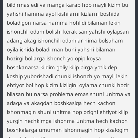
bildirmas edi va manga karap hop mayli kizim bu
yahshi hamma ayol kishilarni kizlarni boshida
boladigon narsa hamma hohlidi bilaman lekin
ishonchli odam bolishi kerak san yahshi oylapsan
adang akag ishonchili odamlar nima bolsaham
oyila ichida boladi man buni yahshi bilaman
hozirgi bollarga ishonch yo opip koysa
boshkanarsa kildim goliy kilip birga yotik dep
koship yuborishadi chunki ishonch yo mayli lekin
ehtiyot bol hop kizim kizligini oylama chunki hozir
bilasan bu narsa problema emas shuni unitma va
adaga va akagdan boshkasiga hech kachon
ishonmagin shuni unitma hop ozigni ehtiyot kilip
yurgin hechkimga ishonma unitma hech kachon
boshkalarga umuman ishonmagin hop kizalogim