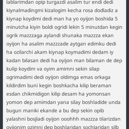
lablarimdan opip turgazdi asalim tur endi dedi
kiynalmadingmi kizalogim kecha rosa dodladiz a
kiynap koydimi dedi man ha yo oyijon boshida 5
minutcha kiyin boldi ogridi lekin 5 minutdan kegin
ogrik mazzzaga aylandi shunaka mazzza ekan
oyijon ha asalim mazzzade aytgan edimku dedi
ha ozilarchi akam kiynap koymadimi dedam iy
kadan bilasan dedi ha oyijon man bilaman de dep
kulip koydim va oyim amimni sekin silap
ogrimadimi dedi oyijon oldimga emas orkaga
kildirdim buni kegin boshkacha kilip beraman
esdan chikmidigon kilip desam ha yomonsan
yomon dep amimdan yana silay boshladide unda
bugun maniki ekande a bu dep sekin opib
yalashni bosjladi oyijon ooohhh mazzza tilarizdan
oyijonim ozimni dep boshlaridan sochlaridan silb