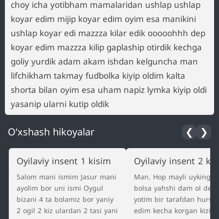
choy icha yotibham mamalaridan ushlap ushlap
koyar edim mijip koyar edim oyim esa manikini
ushlap koyar edi mazzza kilar edik ooooohhh dep
koyar edim mazzza kilip gaplaship otirdik kechga
goliy yurdik adam akam ishdan kelguncha man
lifchikham takmay fudbolka kiyip oldim kalta
shorta bilan oyim esa uham napiz lymka kiyip oldi
yasanip ularni kutip oldik
O‘xshash hikoyalar
❮
❯
Oyilaviy insent 1 kisim
Oyilaviy insent 2 ki
Salom mani ismim Jasur mani
Man. Hop mayli uyking k
ayolim bor uni ismi Oygul
bolsa yahshi dam ol ded
bizani 4 ta bolamiz bor yaniy
yotim bir tarafdan hursa
2 ogil 2 kiz ulardan 2 tasi yani
edim kecha korgan kizim