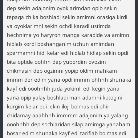
dep sekin adajonim oyoklarimdan opib sekin
tepaga chika boshladi sekin amimni orasiga kirdi
va oyoklarimni sekin ochdi karadi ustimda
hechnima yo haryron manga karadide va amimni
hidlab kordi boshanganim uchun amimdan
spermamni hidi kelar edi hidlab hidlap sekin opdi
bita optide oohhh dep yubordim ovozim
chikmasin dep ogzimni yopip oldim mahkam
immm der edim yana opdi immm ohhhh shunaka
kayf edi ooohhhh juda yokimli edi kegin yana
yana opip yalay boshladi man adamni kotogini
korgim kelar edi lekin iloji bolmas edi ohiri
chidamay aaahhhh immmm adajonim ya yalang
ooohhhh dep sochlaridan silap amimga yanaham
bosar edim shunaka kayf edi tariflab bolmas edi