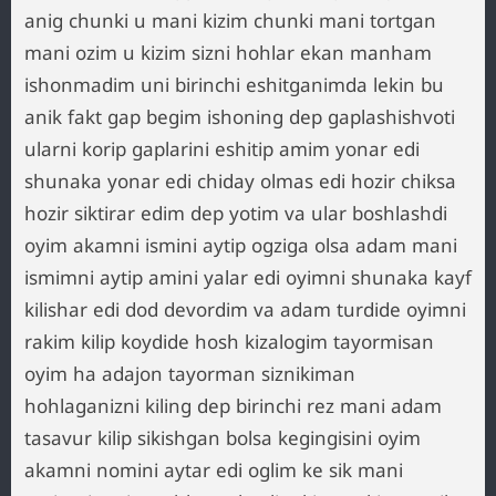
anig chunki u mani kizim chunki mani tortgan
mani ozim u kizim sizni hohlar ekan manham
ishonmadim uni birinchi eshitganimda lekin bu
anik fakt gap begim ishoning dep gaplashishvoti
ularni korip gaplarini eshitip amim yonar edi
shunaka yonar edi chiday olmas edi hozir chiksa
hozir siktirar edim dep yotim va ular boshlashdi
oyim akamni ismini aytip ogziga olsa adam mani
ismimni aytip amini yalar edi oyimni shunaka kayf
kilishar edi dod devordim va adam turdide oyimni
rakim kilip koydide hosh kizalogim tayormisan
oyim ha adajon tayorman siznikiman
hohlaganizni kiling dep birinchi rez mani adam
tasavur kilip sikishgan bolsa kegingisini oyim
akamni nomini aytar edi oglim ke sik mani