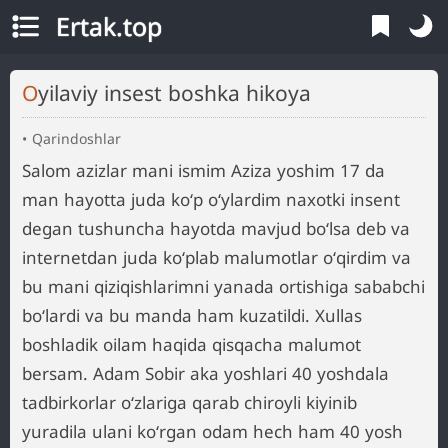
Ertak.top
Oyilaviy insest boshka hikoya
Qarindoshlar
Salom azizlar mani ismim Aziza yoshim 17 da
man hayotta juda koʻp oʻylardim naxotki insent
degan tushuncha hayotda mavjud boʻlsa deb va
internetdan juda koʻplab malumotlar oʻqirdim va
bu mani qiziqishlarimni yanada ortishiga sababchi
boʻlardi va bu manda ham kuzatildi. Xullas
boshladik oilam haqida qisqacha malumot
bersam. Adam Sobir aka yoshlari 40 yoshdala
tadbirkorlar oʻzlariga qarab chiroyli kiyinib
yuradila ulani koʻrgan odam hech ham 40 yosh