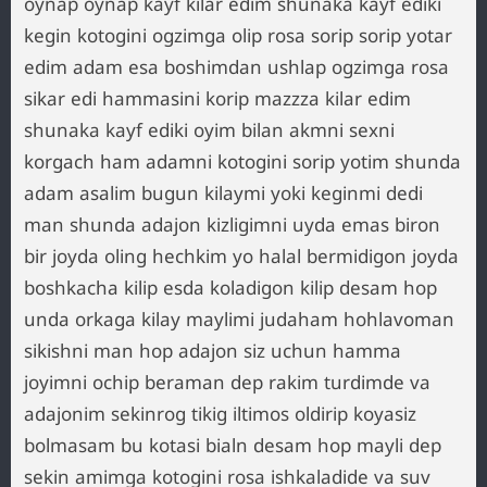
oynap oynap kayf kilar edim shunaka kayf ediki
kegin kotogini ogzimga olip rosa sorip sorip yotar
edim adam esa boshimdan ushlap ogzimga rosa
sikar edi hammasini korip mazzza kilar edim
shunaka kayf ediki oyim bilan akmni sexni
korgach ham adamni kotogini sorip yotim shunda
adam asalim bugun kilaymi yoki keginmi dedi
man shunda adajon kizligimni uyda emas biron
bir joyda oling hechkim yo halal bermidigon joyda
boshkacha kilip esda koladigon kilip desam hop
unda orkaga kilay maylimi judaham hohlavoman
sikishni man hop adajon siz uchun hamma
joyimni ochip beraman dep rakim turdimde va
adajonim sekinrog tikig iltimos oldirip koyasiz
bolmasam bu kotasi bialn desam hop mayli dep
sekin amimga kotogini rosa ishkaladide va suv