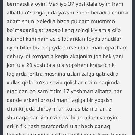
bermasdila oyim Maxliyo 37 yoshdala oyim ham
albatta oʻzlariga juda yaxshi etibor beradila chunki
adam shuni xoledila bizda puldam muommo
boʻlmaganliglati sababli eng soʻngi kiylamla olib
kasmetikani ham asl sifatlaridan foydalanadilar
oyim bilan biz bir joyda turse ulani mani opacham
deb uylidi koʻrganla kegin akajonim Jonibek yani
Joni ula 20 yoshdala ula vopshem krasafchik
taglarda jentra moshina uzlari zalga qatnedila
xullas qizla koʻrsa sevib qolishar oʻzim haqimda
etadigan boʻlsam oʻzim 17 yoshman albatta har
qande erkeni orzusi mani tagiga bir yoqzish
chunki juda chiroyliman xullas bizni oilamiz
shunaqa har kim oʻzini iwi bilan adam va oyim
erkin fikirlash tarafdorlari ular hech qanaq
taqiqlar yoʻq edi biz bilan yaniki erkin fikrni bayon