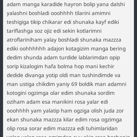
adam manga karadide hayron bolip yana dalshi
yalashni boshladi ooohhhh tilarini amimni
teshigiga tikip chikarar edi shunaka kayf ediki
tariflashga soz ojiz edi sekin kotlarimni
atroflariniham yalay boshladi shunaka mazzza
ediki oohhhhhh adajon kotagizim manga bering
dedim shunda adam turdide lablarimdan opip
sorip kizalogim hafa bolma hop mani kechir
dedide divanga yotip oldi man tushindimde va
man ustiga chikdim yaniy 69 boldik man adamni
kotogini ogzimga olar edim shunaka sordim
oziham adam esa manikini rosa yalar edi
ooohhhh yam yalatip ham ogziga olish juda zor
ekan shunaka mazzza kilar edim rosa ogzimga
olip rosa sorar edim mazzza edi tuhimlaridan