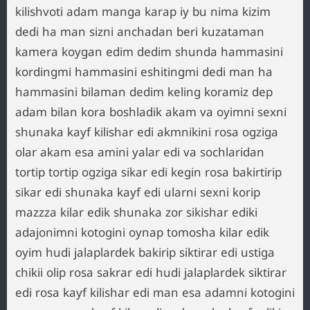
kilishvoti adam manga karap iy bu nima kizim
dedi ha man sizni anchadan beri kuzataman
kamera koygan edim dedim shunda hammasini
kordingmi hammasini eshitingmi dedi man ha
hammasini bilaman dedim keling koramiz dep
adam bilan kora boshladik akam va oyimni sexni
shunaka kayf kilishar edi akmnikini rosa ogziga
olar akam esa amini yalar edi va sochlaridan
tortip tortip ogziga sikar edi kegin rosa bakirtirip
sikar edi shunaka kayf edi ularni sexni korip
mazzza kilar edik shunaka zor sikishar ediki
adajonimni kotogini oynap tomosha kilar edik
oyim hudi jalaplardek bakirip siktirar edi ustiga
chikii olip rosa sakrar edi hudi jalaplardek siktirar
edi rosa kayf kilishar edi man esa adamni kotogini