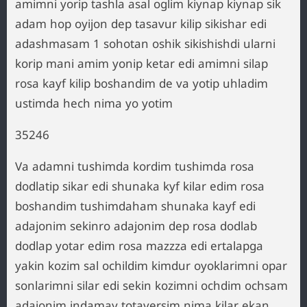
amimni yorip tashla asal oglim kiynap kiynap sik
adam hop oyijon dep tasavur kilip sikishar edi
adashmasam 1 sohotan oshik sikishishdi ularni
korip mani amim yonip ketar edi amimni silap
rosa kayf kilip boshandim de va yotip uhladim
ustimda hech nima yo yotim
35246
Va adamni tushimda kordim tushimda rosa
dodlatip sikar edi shunaka kyf kilar edim rosa
boshandim tushimdaham shunaka kayf edi
adajonim sekinro adajonim dep rosa dodlab
dodlap yotar edim rosa mazzza edi ertalapga
yakin kozim sal ochildim kimdur oyoklarimni opar
sonlarimni silar edi sekin kozimni ochdim ochsam
adajonim indamay totaversim nima kilar ekan