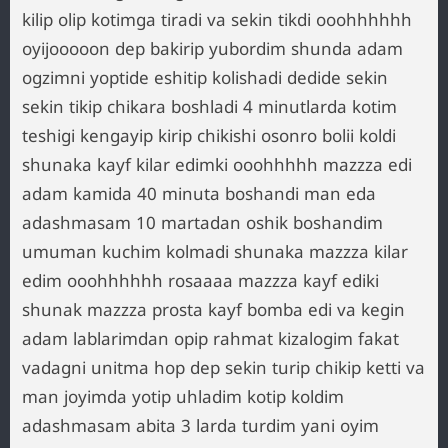
kilip olip kotimga tiradi va sekin tikdi ooohhhhhh
oyijooooon dep bakirip yubordim shunda adam
ogzimni yoptide eshitip kolishadi dedide sekin
sekin tikip chikara boshladi 4 minutlarda kotim
teshigi kengayip kirip chikishi osonro bolii koldi
shunaka kayf kilar edimki ooohhhhh mazzza edi
adam kamida 40 minuta boshandi man eda
adashmasam 10 martadan oshik boshandim
umuman kuchim kolmadi shunaka mazzza kilar
edim ooohhhhhh rosaaaa mazzza kayf ediki
shunak mazzza prosta kayf bomba edi va kegin
adam lablarimdan opip rahmat kizalogim fakat
vadagni unitma hop dep sekin turip chikip ketti va
man joyimda yotip uhladim kotip koldim
adashmasam abita 3 larda turdim yani oyim