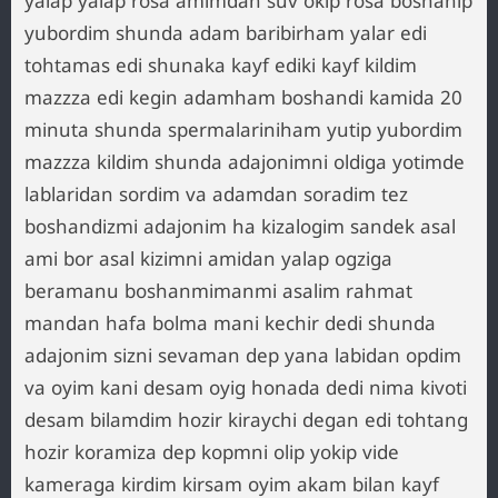
yalap yalap rosa amimdan suv okip rosa boshanip
yubordim shunda adam baribirham yalar edi
tohtamas edi shunaka kayf ediki kayf kildim
mazzza edi kegin adamham boshandi kamida 20
minuta shunda spermalariniham yutip yubordim
mazzza kildim shunda adajonimni oldiga yotimde
lablaridan sordim va adamdan soradim tez
boshandizmi adajonim ha kizalogim sandek asal
ami bor asal kizimni amidan yalap ogziga
beramanu boshanmimanmi asalim rahmat
mandan hafa bolma mani kechir dedi shunda
adajonim sizni sevaman dep yana labidan opdim
va oyim kani desam oyig honada dedi nima kivoti
desam bilamdim hozir kiraychi degan edi tohtang
hozir koramiza dep kopmni olip yokip vide
kameraga kirdim kirsam oyim akam bilan kayf