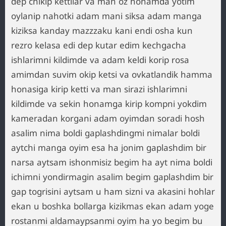
dep chikip kettilar va man oz honamda yotim
oylanip nahotki adam mani siksa adam manga
kiziksa kanday mazzzaku kani endi osha kun
rezro kelasa edi dep kutar edim kechgacha
ishlarimni kildimde va adam keldi korip rosa
amimdan suvim okip ketsi va ovkatlandik hamma
honasiga kirip ketti va man sirazi ishlarimni
kildimde va sekin honamga kirip kompni yokdim
kameradan korgani adam oyimdan soradi hosh
asalim nima boldi gaplashdingmi nimalar boldi
aytchi manga oyim esa ha jonim gaplashdim bir
narsa aytsam ishonmisiz begim ha ayt nima boldi
ichimni yondirmagin asalim begim gaplashdim bir
gap togrisini aytsam u ham sizni va akasini hohlar
ekan u boshka bollarga kizikmas ekan adam yoge
rostanmi aldamaypsanmi oyim ha yo begim bu