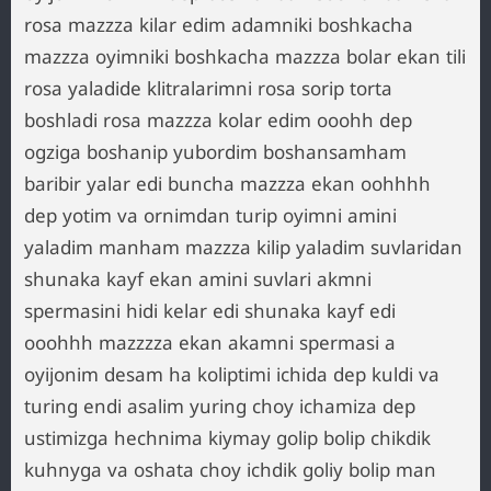
rosa mazzza kilar edim adamniki boshkacha
mazzza oyimniki boshkacha mazzza bolar ekan tili
rosa yaladide klitralarimni rosa sorip torta
boshladi rosa mazzza kolar edim ooohh dep
ogziga boshanip yubordim boshansamham
baribir yalar edi buncha mazzza ekan oohhhh
dep yotim va ornimdan turip oyimni amini
yaladim manham mazzza kilip yaladim suvlaridan
shunaka kayf ekan amini suvlari akmni
spermasini hidi kelar edi shunaka kayf edi
ooohhh mazzzza ekan akamni spermasi a
oyijonim desam ha koliptimi ichida dep kuldi va
turing endi asalim yuring choy ichamiza dep
ustimizga hechnima kiymay golip bolip chikdik
kuhnyga va oshata choy ichdik goliy bolip man