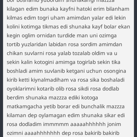
kilagan edim bunaka kayfni hatoki erim bilanham
kilmas edim togri uham amimdan yalar edi lekin
kolini kotimga tikmas edi shunaka kayf bolar ekan
kegin oglim ornidan turdide man uni ozimga
tortib yuzlaridan labidan rosa sordim amimdan
chikan suvlarni rosa yalab tozalab oldim va u
sekin kalin kotogini amimga togirlab sekin tika
boshladi amim suvlanib ketgani uchun osongina
kirib ketti kiynalmadiham va rosa sika boshaladi
oyoklarimni kotarib olib rosa sikdi rosa dodlab
berdim shunaka mazzza ediki kotoga
matkamgacha yetib borar edi bunchalik mazzza
kilaman dep oylamagan edim shunaka sikar edi
rosa dodladim immmmm aaaaahhhhhh jonim
ozimni aaaahhhhhhh dep rosa bakirib bakirib