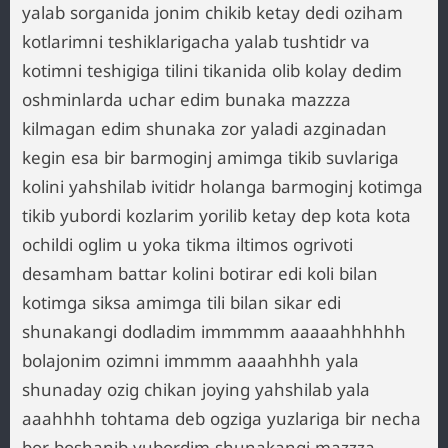
yalab sorganida jonim chikib ketay dedi oziham
kotlarimni teshiklarigacha yalab tushtidr va
kotimni teshigiga tilini tikanida olib kolay dedim
oshminlarda uchar edim bunaka mazzza
kilmagan edim shunaka zor yaladi azginadan
kegin esa bir barmoginj amimga tikib suvlariga
kolini yahshilab ivitidr holanga barmoginj kotimga
tikib yubordi kozlarim yorilib ketay dep kota kota
ochildi oglim u yoka tikma iltimos ogrivoti
desamham battar kolini botirar edi koli bilan
kotimga siksa amimga tili bilan sikar edi
shunakangi dodladim immmmm aaaaahhhhhh
bolajonim ozimni immmm aaaahhhh yala
shunaday ozig chikan joying yahshilab yala
aaahhhh tohtama deb ogziga yuzlariga bir necha
bor boshanib yubordim shunakangi mazzza