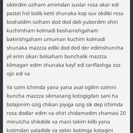
siktirdim oziham amimdan suvlar rosa okar edi
pastel hol bolib ketti shunaka kop suv okdiki rosa
boshaldim oziham dod dod deb yubordim ohiri
kuchimham kolmadi boshanishgaham
bakirishgaham umuman kuchim kolmadi
shunaka mazzza ediki dod dod der edimshuncha
yil erim sikan bolsaham bunchalik mazzza
kilmagan edim shunaka kayf edi tariflashga soz
ojiz edi va
Va ozim ichimda yana yana asal ogilim ozimni
buncha mazzza sikmasang kotogigdan sani ha
bolajonim ozig chikan joyiga ozig sik dep ichimda
rosa dodlar edim va ohiri chidamadim chamasi 20
minutcha shikdide va mani takim kilib yana
kotimdan yaladide va sekin kotimga kotagini