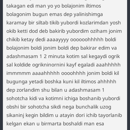
takagan edi man yo yo bolajonim iltimos
bolagonim bugun emas dep yalinishimga
karamay bir siltab tikib yubordi kozlarimdan yosh
okib ketti dod deb bakirib yubordim oziham jonim
chikib ketay dedi aaaayyyy oooooohhhhh boldi
bolajonim boldi jonim boldi dep bakirar edim va
adashmasam 1 2 minuta kotim sal kegaydi ogrik
sal koldide ogrikninornini kayf egaladi aaahhhhh
immmmm aaaahhhhh oooohhhh jonim boldi kil
bugunga yetadi boshka kuni kil iltimos ahhhhh
dep zorlandim shu bilan u adashmasam 1
sohotcha kidi va kotimni ichiga boshanib yubordi
obshi bir sohotcha sikdi nega bunchalik uzog
sikaninj kegin bildim u atayin dori ichib tayorlanib
kelgan ekan u birmarta boshaldi man esa