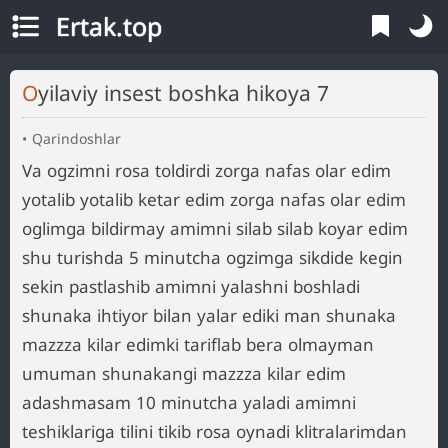
Ertak.top
Oyilaviy insest boshka hikoya 7
Qarindoshlar
Va ogzimni rosa toldirdi zorga nafas olar edim
yotalib yotalib ketar edim zorga nafas olar edim
oglimga bildirmay amimni silab silab koyar edim
shu turishda 5 minutcha ogzimga sikdide kegin
sekin pastlashib amimni yalashni boshladi
shunaka ihtiyor bilan yalar ediki man shunaka
mazzza kilar edimki tariflab bera olmayman
umuman shunakangi mazzza kilar edim
adashmasam 10 minutcha yaladi amimni
teshiklariga tilini tikib rosa oynadi klitralarimdan