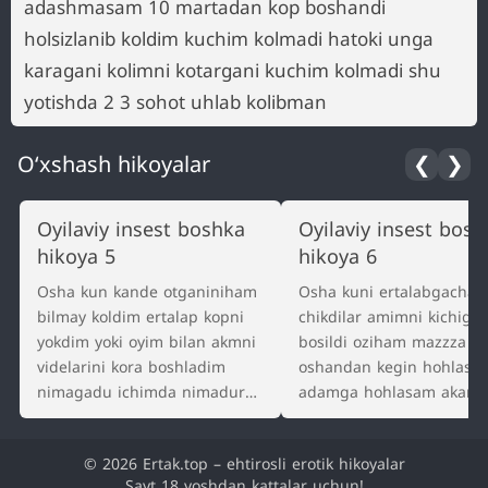
adashmasam 10 martadan kop boshandi
holsizlanib koldim kuchim kolmadi hatoki unga
karagani kolimni kotargani kuchim kolmadi shu
yotishda 2 3 sohot uhlab kolibman
O‘xshash hikoyalar
❮
❯
Oyilaviy insest boshka
Oyilaviy insest bosh
hikoya 5
hikoya 6
Osha kun kande otganiniham
Osha kuni ertalabgacha s
bilmay koldim ertalap kopni
chikdilar amimni kichigi 
yokdim yoki oyim bilan akmni
bosildi oziham mazzza ki
videlarini kora boshladim
oshandan kegin hohlasa
nimagadu ichimda nimadur
adamga hohlasam akam
akamga tortar edi adam bilan
siktirar edim birovga ayti
sikishdin endi akam bilan
koyadi degan hayol umu
© 2026 Ertak.top – ehtirosli erotik hikoyalar
ham hohlap koldim
kelmas edi chunki hechk
Sayt 18 yoshdan kattalar uchun!