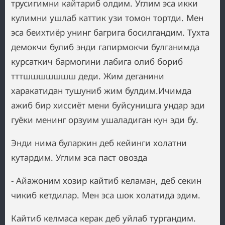
трусигимни кайтариб олдим. Углим эса икки
кулимни ушлаб каттик узи томон тортди. Мен
эса беихтиёр унинг багрига босилгандим. Тухта
демокчи булиб энди гапирмокчи булганимда
курсаткич бармогини лабига олиб бориб
тттшшшшшшш деди. Жим деганини
харакатидан тушуниб жим булдим.Ичимда
ажиб бир хиссиёт мени буйсунишга ундар эди
гуёки менинг орзуим ушаладиган кун эди бу.
Энди нима буларкин деб кейинги холатни
кутардим. Углим эса паст овозда
- Айажоним хозир кайтиб келаман, деб секин
чикиб кетдилар. Мен эса шок холатида эдим.
Кайтиб келмаса керак деб уйлаб тургандим.