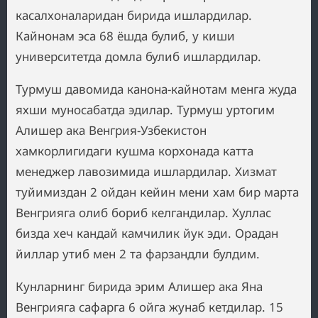
касалхоналаридан бирида ишлардилар.
Кайнонам эса 68 ёшда булиб, у киши
университетда домла булиб ишлардилар.
Турмуш давомида канона-кайнотам менга жуда
яхши муносабатда эдилар. Турмуш уртогим
Алишер ака Венгрия-Узбекистон
хамкорлигидаги кушма корхонада катта
менеджер лавозимида ишлардилар. Хизмат
туйимиздан 2 ойдан кейин мени хам бир марта
Венгрияга олиб бориб келгандилар. Хуллас
бизда хеч кандай камчилик йук эди. Орадан
йиллар утиб мен 2 та фарзандли булдим.
Кунларнинг бирида эрим Алишер ака Яна
Венгрияга сафарга 6 ойга жунаб кетдилар. 15