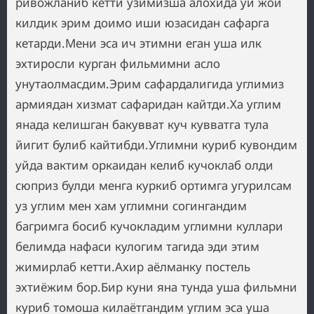
ривожланиб кетти узимизша алохида уй жой
килдик эрим доимо иши юзасидан сафарга
кетарди.Мени эса ич этимни еган уша илк
эхтиросли курган фильмимни асло
унутаолмасдим.Эрим сафардалигида углимиз
армиядан хизмат сафаридан кайтди.Ха углим
янада келишган бакувват куч кувватга тула
йигит булиб кайтибди.Углимни куриб кувондим
уйда вактим оркаидан келиб кучоклаб олди
сюприз булди менга куркиб ортимга угурилсам
уз углим мен хам углимни согингандим
багримга босиб кучокладим углимни куллари
белимда нафаси кулогим тагида эди этим
жимирлаб кетти.Ахир аёлманку постель
эхтиёжим бор.Бир куни яна тунда уша фильмни
куриб томоша килаётгандим углим эса уша