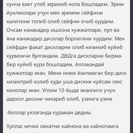
кунча вакт утиб зерикиб кола бошладим. Эрим
йукликлари учун мен эримни сейфини
калитини топиб олиб сейфни очиб курдим.
Очсам канакадир ишхона хужжатлари, пул ва
яна канакадир дисклар борлигини курдим. Мен
сейфдан факат дискларни олиб кизикиб куйиб
курмокчи булгандим. ДВДга дискларни Бирма-
бир куйиб кура бошладим. Аллакандай
хужжатлар экан. Мени номи ёзилмаган бир диск
кизиктриб колиб худи уша дискни куйсам секс
кинолар экан. Углим 10 ёшда эканлиги учун
дархол дискни чикариб олиб, узимга узим
-боллар ухлаганда кураман дедим.
Хуллас кечки овкатни кайнона ва кайнотамга