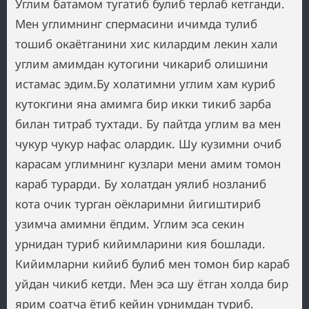
Углим батамом тугатиб булиб терлаб кетганди.
Мен углимнинг спермасини ичимда тулиб
тошиб окаётганини хис килардим лекин хали
углим амимдан кутогини чикариб олишини
истамас эдим.Бу холатимни углим хам куриб
кутокгини яна амимга бир икки тикиб зарба
билан титраб тухтади. Бу пайтда углим ва мен
чукур чукур нафас олардик. Шу кузимни очиб
карасам углимнинг кузлари мени амим томон
караб турарди. Бу холатдан уялиб нозланиб
кота очик турган оёкларимни йигиштириб
узимча амимни ёпдим. Углим эса секин
урнидан туриб кийимларини кия бошлади.
Кийимларни кийиб булиб мен томон бир караб
уйдан чикиб кетди. Мен эса шу ётган холда бир
ярим соатча ётиб кейин урнимдан туриб.