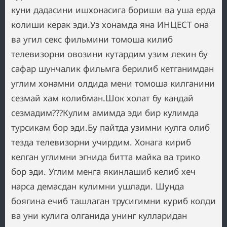
куни дадасини ишхонасига бориши ва уша ерда
колиши керак эди.Уз хонамда яна ИНЦЕСТ она
ва угил секс фильмини томоша килиб
телевизорни овозини кутардим узим лекин бу
сафар шунчалик фильмга берилиб кетганимдан
углим хонамни олдида мени томоша килганини
сезмай хам колибман.Шок холат бу кандай
сезмадим???Кулим амимда эди бир кулимда
турсикам бор эди.Бу пайтда узимни кулга олиб
тезда телевизорни учирдим. Хонага кириб
келган углимни эгнида битта майка ва трико
бор эди. Углим менга якинлашиб келиб хеч
нарса демасдан кулимни ушлади. Шунда
боягина ечиб ташлаган трусигимни куриб колди
ва уни кулига олганида унинг кулларидан