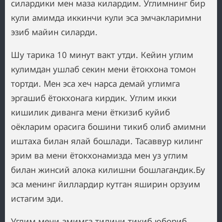
силардики мен маза килардим. Углимнинг бир
кули амимда иккинчи кули эса эмчакларимни
эзиб майин силарди.
Шу тарика 10 минут вакт утди. Кейин углим
кулимдан ушлаб секин мени ётокхона томон
тортди. Мен эса хеч нарса демай углимга
эргашиб ётокхонага кирдик. Углим икки
кишилик диванга мени ёткизиб куйиб
оёкларим орасига бошини тикиб олиб амимни
иштаха билан ялай бошлади. Тасаввур килинг
эрим ва мени ётокхонамизда мен уз углим
билан жинсий алока килишни бошлагандик.Бу
эса менинг йиллардир кутган яширин орзуим
истагим эди.
Углим мени амимга тилини тикиб юбориб