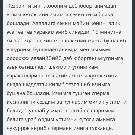
-Тезрок тикинг жоооним деб юборганимдан
углим кутокгини амимга секин тикиб сика
бошлади. Аввалига секин майин кейинчалик
эса тез тез харакатланиб сикарди. 15 минутча
сикканидан кейин мен иккинчи марта бушаниб
улгурдим. Бушанаётганимда мен ммммм
оооохххх аааайййййй деб юборганим углимга
завк багишлади шекилли углим хам
харакатларини тезлатиб амимга кутокигини
янада шиддатли килиб тезлашиб ичимга
бушана бошлади. Ичимга тушган сперма
иссиклигни сездим ва кулларим билан углимни
белидан ушлаб узимга тортиб оёкларимни
белига ураб олдим углимни кутоги амимга
чукуррок кириб спермани ичига тукканди.