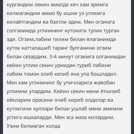
кургандим лекин амалда хеч хам эримга
килмагандим аммо бу ишни уз углимга
килаётгандим ва бахтли эдим. Мен огзимга
солганимда углимнинг кутокиги тулик турган
эди. Огзим,лабим тилим билан ялаганимда
куток катталашиб таранг булганини огзим
билан сезардим. 3-4 минут огзимга олганимдан
кейин углим секин урнидан туриб лабини
лабим томон олиб келиб яна упа бошладил.
Мен хам углимнинг бу упичларига жавобан
углимни упардим. Кейин секин мени ёткизиб
оёкларим орасини очиб кириб олдилар ва
кутокгини куллари билан ушлаб мени амимни
устига ишкаларди. Мен эса маза килардим.
Узим билмаган холда