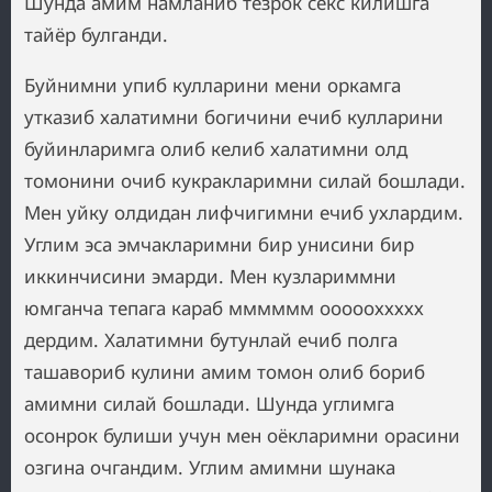
Шунда амим намланиб тезрок секс килишга
тайёр булганди.
Буйнимни упиб кулларини мени оркамга
утказиб халатимни богичини ечиб кулларини
буйинларимга олиб келиб халатимни олд
томонини очиб кукракларимни силай бошлади.
Мен уйку олдидан лифчигимни ечиб ухлардим.
Углим эса эмчакларимни бир унисини бир
иккинчисини эмарди. Мен кузлариммни
юмганча тепага караб мммммм оооооххххх
дердим. Халатимни бутунлай ечиб полга
ташавориб кулини амим томон олиб бориб
амимни силай бошлади. Шунда углимга
осонрок булиши учун мен оёкларимни орасини
озгина очгандим. Углим амимни шунака