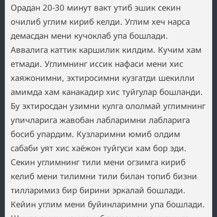
Орадан 20-30 минут вакт утиб эшик секин
очилиб углим кириб келди. Углим хеч нарса
демасдан мени кучоклаб упа бошлади.
Аввалига каттик каршилик килдим. Кучим хам
етмади. Углимнинг иссик нафаси мени хис
хаяжонимни, эхтиросимни кузгатди шекилли
амимда хам канакадир хис туйгулар бошланди.
Бу эхтиросдан узимни кулга ололмай углимнинг
упичларига жавобан лабларимни лабларига
босиб упардим. Кузларимни юмиб олдим
сабаби уят хис хаёжон туйгуси хам бор эди.
Секин углимнинг тили мени огзимга кириб
келиб мени тилимни тили билан топиб бизни
тилларимиз бир бирини эркалай бошлади.
Кейин углим мени буйинларимни упа бошлади.