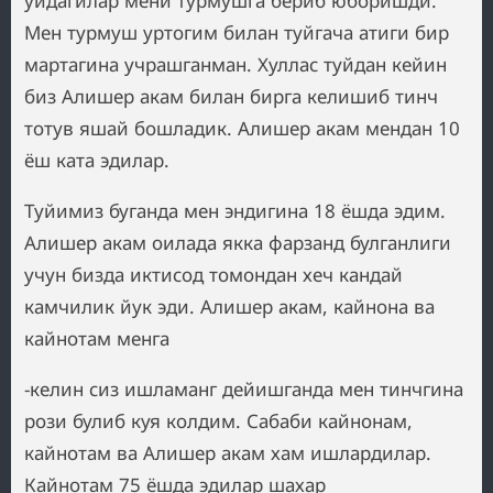
уйдагилар мени турмушга бериб юборишди.
Мен турмуш уртогим билан туйгача атиги бир
мартагина учрашганман. Хуллас туйдан кейин
биз Алишер акам билан бирга келишиб тинч
тотув яшай бошладик. Алишер акам мендан 10
ёш ката эдилар.
Туйимиз буганда мен эндигина 18 ёшда эдим.
Алишер акам оилада якка фарзанд булганлиги
учун бизда иктисод томондан хеч кандай
камчилик йук эди. Алишер акам, кайнона ва
кайнотам менга
-келин сиз ишламанг дейишганда мен тинчгина
рози булиб куя колдим. Сабаби кайнонам,
кайнотам ва Алишер акам хам ишлардилар.
Кайнотам 75 ёшда эдилар шахар