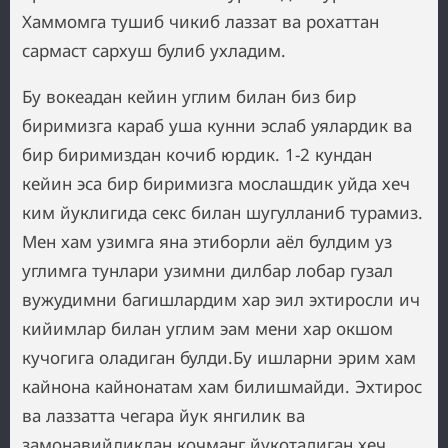
Хаммомга тушиб чикиб лаззат ва рохаттан
сармаст сархуш булиб ухладим.
Бу вокеадан кейин углим билан биз бир
биримизга караб уша кунни эслаб уялардик ва
бир биримиздан кочиб юрдик. 1-2 кундан
кейин эса бир биримизга мослашдик уйда хеч
ким йуклигида секс билан шугулланиб турамиз.
Мен хам узимга яна этиборли аёл булдим уз
углимга тунлари узимни дилбар лобар гузал
вужудимни багишлардим хар эил эхтиросли ич
кийимлар билан углим эам мени хар окшом
кучогига оладиган булди.Бу ишларни эрим хам
кайнона кайнонатам хам билишмайди. Эхтирос
ва лаззатта чегара йук янгилик ва
замонавийликдан кочманг йукотадиган хеч