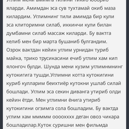
яларди. Амимдан эса сув тухтамай окиб маза
килардим. Углимнинг тили амимда бир кули
эса клиторимни силаб, иккинчи кули билан
думбамни силаб массаж киларди. Бу вактга
келиб мен бир марта бушаниб булгандим.
Озрок вактдан кейин углим урнидан туриб
майка, трико трусикасини ечиб углим хам кип
ялонгоч булди. Шунда мени кузим углимнмнинг
кутокигига тушди.Углимни котта кутокигини
куриб кулларим беихтиёр кутокни ушлаб силай
бошлади. Углим эса секин диванга утириб олди
кейин ётди. Мен углимни ёнига утириб
кутокигини огзимга сола бошладим. Бу вактда
углим хам ммммм оооохххх деган овоз чикара
бошладилар.Куток суришни мен фильмда