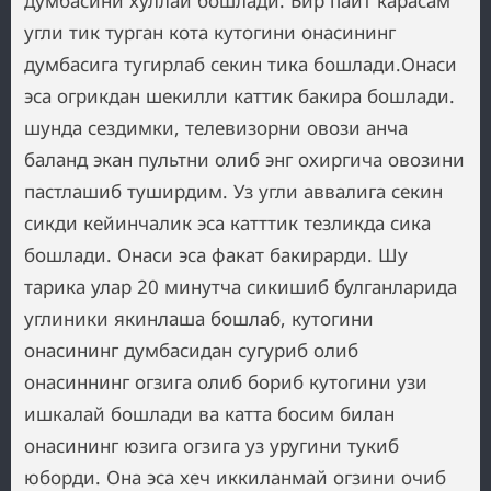
думбасини хуллай бошлади. Бир пайт карасам
угли тик турган кота кутогини онасининг
думбасига тугирлаб секин тика бошлади.Онаси
эса огрикдан шекилли каттик бакира бошлади.
шунда сездимки, телевизорни овози анча
баланд экан пультни олиб энг охиргича овозини
пастлашиб туширдим. Уз угли аввалига секин
сикди кейинчалик эса катттик тезликда сика
бошлади. Онаси эса факат бакирарди. Шу
тарика улар 20 минутча сикишиб булганларида
углиники якинлаша бошлаб, кутогини
онасининг думбасидан сугуриб олиб
онасиннинг огзига олиб бориб кутогини узи
ишкалай бошлади ва катта босим билан
онасининг юзига огзига уз уругини тукиб
юборди. Она эса хеч иккиланмай огзини очиб