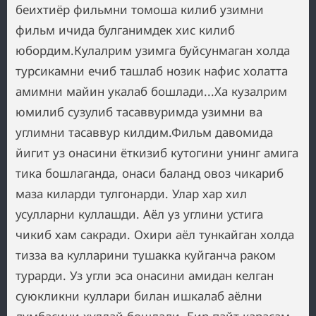
беихтиёр фильмни томоша килиб узимни
фильм ичида булганимдек хис килиб
юбордим.Кулалрим узимга буйсунмаган холда
турсикамни ечиб ташлаб нозик нафис холатта
амимни майин укалаб бошлади...Ха кузалрим
юмилиб сузулиб тасаввуримда узимни ва
углимни тасаввур килдим.Фильм давомида
йигит уз онасини ёткизиб кутогини унинг амига
тика бошлаганда, онаси баланд овоз чикариб
маза киларди тулгонарди. Улар хар хил
усулларни куллашди. Аёл уз углини устига
чикиб хам сакради. Охири аёл тункайган холда
тизза ва кулларини тушакка куйганча раком
турарди. Уз угли эса онасини амидан келган
суюкликни куллари билан ишкалаб аёлни