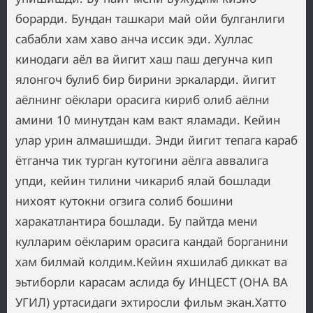
борарди. Бундан ташкари май ойи булганлиги
сабабли хам хаво анча иссик эди. Хуллас
кинодаги аёл ва йигит хаш паш дегунча кип
ялонгоч булиб бир бирини эркаларди. йигит
аёлнинг оёклари орасига кириб олиб аёлни
амини 10 минутдан кам вакт яламади. Кейин
улар урин алмашишди. Энди йигит тепага караб
ётганча тик турган кутогини аёлга аввалига
упди, кейин тилини чикариб ялай бошлади
нихоят кутокни огзига солиб бошини
харакатлантира бошлади. Бу пайтда мени
кулларим оёкларим орасига кандай борганини
хам билмай колдим.Кейин яхшилаб диккат ва
эьтиборли карасам аслида бу ИНЦЕСТ (ОНА ВА
УГИЛ) уртасидаги эхтиросли фильм экан.Хатто