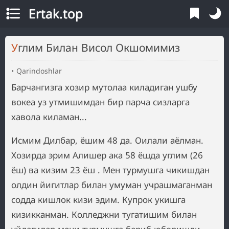
Ertak.top
Углим Билан Висол Окшомимиз
Qarindoshlar
Барчангизга хозир мутолаа киладиган ушбу
вокеа уз утмишимдан бир парча сизларга
хавола киламан...
Исмим Дилбар, ёшим 48 да. Оилали аёлман.
Хозирда эрим Алишер ака 58 ёшда углим (26
ёш) ва кизим 23 ёш . Мен турмушга чикишдан
олдин йигитлар билан умуман учрашмаганман
содда кишлок кизи эдим. Купрок укишга
кизикканман. Колледжни тугатишим билан