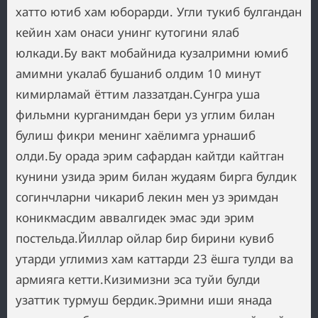
хатто ютиб хам юборарди. Угли тукиб булгандан
кейин хам онаси унинг кутогини ялаб
юлкади.Бу вакт мобайнида кузалримни юмиб
амимни укалаб бушаниб олдим 10 минут
кимирламай ёттим лаззатдан.Сунгра уша
фильмни курганимдан бери уз углим билан
булиш фикри менинг хаёлимга урнашиб
олди.Бу орада эрим сафардан кайтди кайтган
кунини узида эрим билан жудаям бирга булдик
согинчларни чикариб лекин мен уз эримдан
коникмасдим аввалгидек эмас эди эрим
постельда.Йиллар ойлар бир бирини кувиб
утарди углимиз хам каттарди 23 ёшга тулди ва
армияга кетти.Кизимизни эса туйи булди
узаттик турмуш бердик.Эримни иши янада