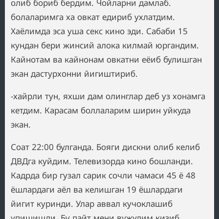
олиб бориб бердим. Чойларни дамлаб.
болаларимга ха овкат едириб ухлатдим.
Хаёлимда эса уша секс кино эди. Сабаби 15
кундан бери жинсий алока килмай юргандим.
Кайнотам ва кайнонам овкатни еёиб булишган
экан дастурхонни йигиштириб.
-хайрли тун, яхши дам олинглар деб уз хонамга
кетдим. Карасам боллаларим ширин уйкуда
экан.
Соат 22:00 булганда. Бояги дискни олиб келиб
ДВДга куйдим. Телевизорда кино бошланди.
Кадрда бир гузал сарик сочли чамаси 45 ё 48
ёшлардаги аёл ва келишган 19 ёшлардаги
йигит куринди. Улар аввал кучоклашиб
упишишди. Бу пайт мени вужудим кизиб