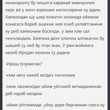
нимкоронгу бу лишига карамай мамнунлик
хирс ва у кинч коришик нигохларини ку рдим.
Хаяжондан шу шир ялангоч холимда ойимни
хонасига бориб эшикни кия очиб ухлаётганини
ку риб хаяжоним босилди, у зим хам сал
тинчландим. Боягина динг олатим аллакачон бу
шашиб су либ бу лган экан. У рин-жойимга
келиб Иродан холини су радим
-Ирош,тузумисан?
-хмм нега чикиб кетдиз тинчлими
-сени овозингдан ойим уйгониб кетмадимикан
деб караб келдим.
-ойим уйгонмиди, уйку дори берганман сокга ку