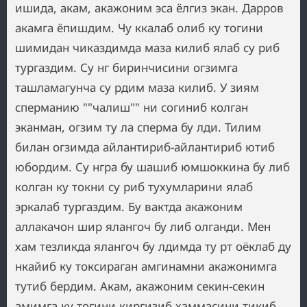
ишида, акам, акажоним эса ёлгиз экан. Дарров
акамга ёпишдим. Чу ккалаб олиб ку тогини
шимидан чиказдимда маза килиб ялаб су риб
тургаздим. Су нг биринчисини огзимга
ташламагунча су рдим маза килиб. У зиям
сперманию ""чалиш"" ни согиниб колган
эканман, огзим ту ла сперма бу лди. Тилим
билан огзимда айлантириб-айлантириб ютиб
юбордим. Су нгра бу шашиб юмшоккина бу либ
колган ку токни су риб тухумларини ялаб
эркалаб тургаздим. Бу вактда акажоним
аллакачон шир ялангоч бу либ олганди. Мен
хам тезликда ялангоч бу лдимда ту рт оёклаб ду
нкайиб ку токсираган амгинамни акажонимга
тутиб бердим. Акам, акажоним секин-секин
амимга ку тогини киргизиб хаммасини тикиб