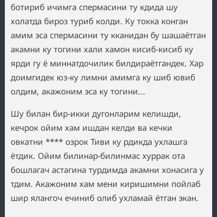
ботириб ичимга спермасини ту кдида шу
холатда бироз туриб колди. Ку токка конган
амим эса спермасини ту кканидан бу шашаётган
акамни ку тогини хали хамон кисиб-кисиб ку
ярди гу ё миннатдочилик билдираётгандек. Хар
доимгидек юз-ку лимни амимга ку шиб ювиб
олдим, акажоним эса ку тогини...
Шу билан бир-икки дугонларим келишди,
кечрок ойим хам ишдан келди ва кечки
овкатни **** озрок Тиви ку рдикда ухлашга
ётдик. Ойим билинар-билинмас хуррак ота
бошлагач астагина турдимда акамни хонасига у
тдим. Акажоним хам мени киришимни пойлаб
шир ялангоч ечиниб олиб ухламай ётган экан.