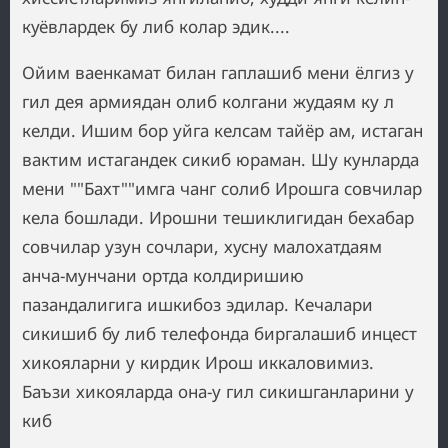
куёвлардек бу либ колар эдик....
Ойим ваенкамат билан гаплашиб мени ёлгиз у
гил дея армиядан олиб колгани жудаям ку л
келди. Ишим бор уйга келсам тайёр ам, истаган
вактим истагандек сикиб юраман. Шу кунларда
мени ""Бахт""имга чанг солиб Ирошга совчилар
кела бошлади. Ирошни тешиклигидан бехабар
совчилар узун сочлари, хусну малохатдаям
анча-мунчани ортда колдиришию
пазандалигига ишкибоз эдилар. Кечалари
сикишиб бу либ телефонда биргалашиб инцест
хикояларни у кирдик Ирош иккаловимиз.
Баъзи хикояларда она-у гил сикишганларини у
киб