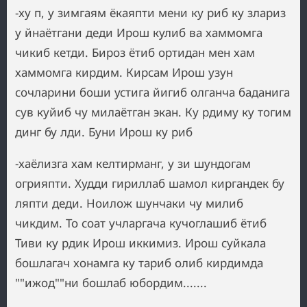
-ху п, у зимгаям ёкаяпти мени ку риб ку злариз
у йнаётгани деди Ирош кулиб ва хаммомга
чикиб кетди. Бироз ётиб ортидан мен хам
хаммомга кирдим. Кирсам Ирош узун
сочларини боши устига йигиб олганча баданига
сув куйиб чу милаётган экан. Ку рдиму ку тогим
динг бу лди. Буни Ирош ку риб
-хаёлизга хам келтирманг, у зи шундогам
огрияпти. Худди гириллаб шамол киргандек бу
ляпти деди. Ноилож шунчаки чу милиб
чикдим. То соат учларгача кучоглашиб ётиб
Тиви ку рдик Ирош иккимиз. Ирош суйкала
бошлагач хонамга ку тариб олиб кирдимда
""ижод""ни бошлаб юбордим.......