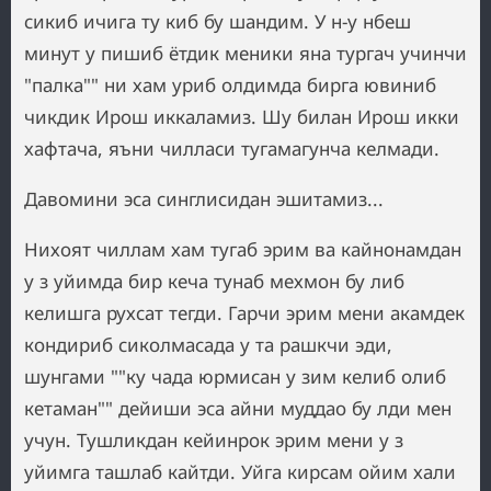
сикиб ичига ту киб бу шандим. У н-у нбеш
минут у пишиб ётдик меники яна тургач учинчи
"палка"" ни хам уриб олдимда бирга ювиниб
чикдик Ирош иккаламиз. Шу билан Ирош икки
хафтача, яъни чилласи тугамагунча келмади.
Давомини эса синглисидан эшитамиз...
Нихоят чиллам хам тугаб эрим ва кайнонамдан
у з уйимда бир кеча тунаб мехмон бу либ
келишга рухсат тегди. Гарчи эрим мени акамдек
кондириб сиколмасада у та рашкчи эди,
шунгами ""ку чада юрмисан у зим келиб олиб
кетаман"" дейиши эса айни муддао бу лди мен
учун. Тушликдан кейинрок эрим мени у з
уйимга ташлаб кайтди. Уйга кирсам ойим хали