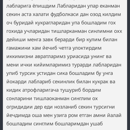
лабларига ёпишдим Лабларидан упар еканман
секин аста халати фудболкаси дан озод килдим
оч буридай кукрагларидан упа бошладим гох
гохида учларидан тишларканман синлимни охх
дейиши менга завк берарди бир кулим билан
гамажини хам йечиб четга улоктирдим
иккимизни авратларимз уриасида унинг ва
мени ички кийимларимиз турарди лабларидан
упиб турсик устидан сика бошладим бу унга
йокарди лаблариб секинлик билан кукрак ва
кидик атрофларигача тушуриб бордим
сонларини тишлаоканман синглим ох
огридидии дер еди нозланиб секин турсигни
йечдимда оша мен узига ром етган амни йалай
бошладим синглим бошларимдан ушаб