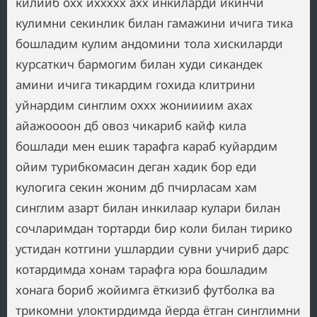
килииб охх иххххх ахх инкиларди икинчи
кулимни секинлик билан гамажини ичига тика
бошладим кулим андомини тола хискиларди
курсаткич бармогим билан худи сикандек
амини ичига тикардим гохида клитрини
уйнардим синглим оххх жониииим ахах
айажоооон дб овоз чикариб кайф кила
бошлади мен ешик тарафга караб куйардим
ойим турибкомасин деган хадик бор еди
кулогига секин жоним дб пчирласам хам
синглим азарт билан инкилаар кулари билан
сочларимдан тортарди бир коли билан тирико
устидан котгини ушлардии сувни учириб дарс
котардимда хонам тарафга юра бошладим
хонага бориб жойимга ёткизиб футболка ва
трикомни улоктирдимда йерда ётган синглимни