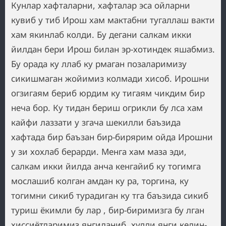
Кунлар хафталарни, хафталар эса ойларни
кувиб у тиб Ирош хам мактабни тугаллаш вакти
хам якинлаб колди. Бу дегани салкам икки
йилдан бери Ирош билан эр-хотиндек яшабмиз.
Бу орада ку ллаб ку рмаган позаларимизу
сикишмаган жойимиз колмади хисоб. Ирошни
огзигаям бериб юрдим ку тигаям чикдим бир
неча бор. Ку тидан бериш огрикли бу лса хам
кайфи лаззати у згача шекилли баъзида
хафтада бир баъзан бир-бирярим ойда Ирошни
у зи хохлаб берарди. Менга хам маза эди,
салкам икки йилда анча кенгайиб ку тогимга
мослашиб колган амдан ку ра, торгина, ку
тогимни сикиб турадиган ку тга баъзида сикиб
туриш ёкимли бу лар , бир-биримизга бу лган
хиссиётларимиз янгиланиб, худди янги келин-