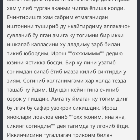
хам у либ турган эканми чиппа ёпиша колди.
Ечинтиришга хам сабрим етмаганидан
иштонини тушириб ду нкайтирдиму аллакачон
сувланиб бу лган амига ку тогимни бир икки
ишкалаб калласини ху лладиму зарб билан
тикиб юбордим. Ирош ""охххмммм"" дедию
юзини ястикка босди. Бир ку лини узатиб
сонимдан силаб ётиб мазза килиб сиктирди у
зиям. Согиниб колганимгами хар холда тезда
ташаб ку йдим. Шундан кейингина ечиниб
озрок у пишдик. Амга ту ймаган ку тогим динг
бу лгач бу сафар узокрок сикишдик. Ирош
яноклари лов-лов ёниб ""охх жоним, яна яна,
сикинг согиндим"" дея тагимда ту лгониб ётди.
Иккинчисини тугаллагач трикоим билан