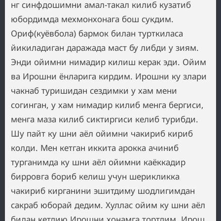
нг синфдошимни амал-такал килиб кузатиб
юбордимда мехмонхонага бош сукдим.
Ориф(куёвбола) бармок билан турткиласа
йикиладиган даражада маст бу либди у зиям.
Энди ойимни нимадир килиш керак эди. Ойим
ва Ирошни ёнларига кирдим. Ирошни ку злари
чакнаб туришидан сездимки у хам мени
согинган, у хам нимадир килиб менга бергиси,
менга маза килиб сиктиргиси келиб турибди.
Шу пайт ку шни аёл ойимни чакириб кириб
колди. Мен кетган иккита арокка ачиниб
турганимда ку шни аёл ойимни каёккадир
бирровга бориб келиш учун шерикликка
чакириб кирганини эшитдиму шодлигимдан
сакраб юборай дедим. Хуллас ойим ку шни аёл
билан кетдию Ирошни хонамга тортдим. Ирош