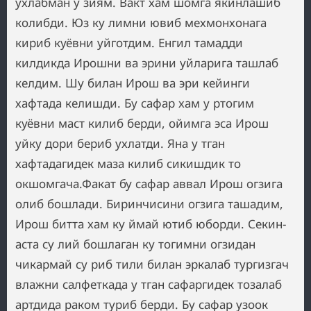
ухлабман у зиям. Вакт хам шомга якинлашиб
колибди. Юз ку лимни ювиб мехмонхонага
кириб куёвни уйготдим. Енгил тамадди
килдикда Ирошни ва эрини уйларига ташлаб
келдим. Шу билан Ирош ва эри кейинги
хафтада келишди. Бу сафар хам у ртогим
куёвни маст килиб берди, ойимга эса Ирош
уйку дори бериб ухлатди. Яна у тган
хафтадагидек маза килиб сикишдик то
окшомгача.Факат бу сафар аввал Ирош огзига
олиб бошлади. Биринчисини огзига ташадим,
Ирош битта хам ку ймай ютиб юборди. Секин-
аста су лий бошлаган ку тогимни огзидан
чикармай су риб тили билан эркалаб тургизгач
влажни салфеткада у тган сафаргидек тозалаб
артдида раком туриб берди. Бу сафар узоок