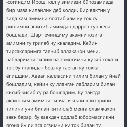
-согиндим Ирош, кел у зимиззи 69позамизда
бир маза килайлик деб колди. Бир вактни у
зида хам амимни ялатиб хам ку ток су
ришимни эшитиб амимдан дарров сув кела
бошлади. Шарт ечиндиму акамни юзига
амимни ту грилаб чу ккаладим. Кейин
тирсакларимга таяниб аллакачон мени,
лабларимни тилим ва томогимни кутиб токати
ток бу лганидан бош ку тарган ку токка
ёпишдим. Аввал калласини тилим билан у йнай
бошладим, кейин ху лланган лабларим билан
кисиб-кисиб су ра бошладим. Бу пайтда
акажоним амимни тилчаси яъни клиторини
тилини учи билан китиклаб менга оламжахон
завк берар, бу завкдан додлаб юбормасликни
ягона йу ли эса огзимни ку ток билан ту