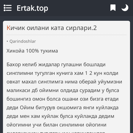
Ertak.top
Кичик оилани ката сирлари.2
Qarindoshlar
Хикойа 100% тукима
Бахор келиб жидалар гулашни бошлади
синглимни тугулган кунига хам 1 2 кун колди
овкат махал синглимга нима оберай уйумизни
маликаси дб ойимни олдида сурадим у булса
бошингиз омон болса ошани ози бизга етади
деди Ойим битурув окшомига янги куйлакда
деди мен хам куйлак булса куйлакда дедим
ойогимни учи билан синлимни ойогини