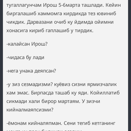
тугаллагунчам Ирош 5-6марта ташлади. Кейин
биргалашиб хаммомга кирдикда тез ювиниб
чикдик. Дарвазани очиб ку йдимда ойимни
хонасига кириб гаплашиб у тирдик.
-калайсан Ирош?
-чидаса бу лади
-нега унака деяпсан?
-у зиз сезмадизми? куёвиз сизни ярмизчалик
хам эмас. Бирпасда ташаб ку яди. Койиллатиб
сикмади хали бирор мартаям. У зизчи
кийналмаяпсизми?
-ёмонам кийналяпман. Сени тегиб кетганинг