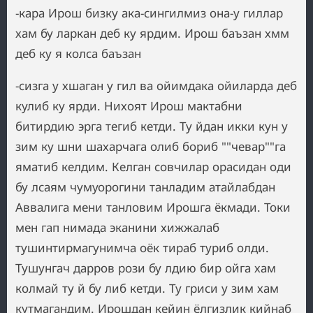
-кара Ирош бизку ака-сингилмиз она-у гиллар
хам бу ларкан деб ку ярдим. Ирош баъзан хмм
деб ку я колса баъзан
-сизга у хшаган у гил ва ойимдака ойиларда деб
кулиб ку ярди. Нихоят Ирош мактабни
битирдию эрга тегиб кетди. Ту йдан икки кун у
зим ку шни шахарчага олиб бориб ""чевар""га
яматиб келдим. Келган совчилар орасидан оди
бу лсаям чумуорогини танладим атайлабдан
Аввалига мени танловим Ирошга ёкмади. Токи
мен гап нимада эканини хижжалаб
тушинтирмагунимча оёк тираб туриб олди.
Тушунгач дарров рози бу лдию бир ойга хам
колмай ту й бу либ кетди. Ту гриси у зим хам
кутмагандим. Ирошдан кейин ёлгизлик кийнаб