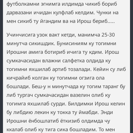
футболкамни эгнимга илдимда чикиб бориб
дарвазани ичидан кулфлаб келдим. Чунки на
мен сикиб ту йгандим ва на Ирош бериб.....
Учинчисига узок вакт кетди, манимча 25-30
минутча сикишдик. Бунисиниям ку тогимни
Ирошни амига ботириб ичига ту кдим. Ирош
сумкачасидан влажни салфетка олдида ку
тогимни яхшилаб артиб тозалади. Кейин су либ
кичрайиб колган ку тогимни огзига ола
бошлади. Беш-у н минутчада ку тогим таранг бу
либ тургач сумкачасидан вазелин олиб ку
тогимга яхшилаб сурди. Билдимки Ирош келин
бу либдию лекин ку токка ту ймабди. Энди
Ирошни ёнбошлатиб ёткизиб олдимда чу
ккалаб олиб ку тига сика бошладим. То мен