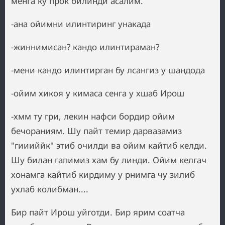
менга ку прок билинди асалим.
-ана ойимни илинтиринг унакада
-жиннимисан? кандо илинтираман?
-мени кандо илинтирган бу лсангиз у шандода
-ойим хикоя у кимаса сенга у хшаб Ирош
-хмм ту гри, лекин нафси бордир ойим
бечораниям. Шу пайт темир дарвазамиз
"гиииййк" этиб очилди ва ойим кайтиб келди.
Шу билан гапимиз хам бу линди. Ойим келгач
хонамга кайтиб кирдиму у рнимга чу зилиб
ухлаб колибман....
Бир пайт Ирош уйготди. Бир ярим соатча