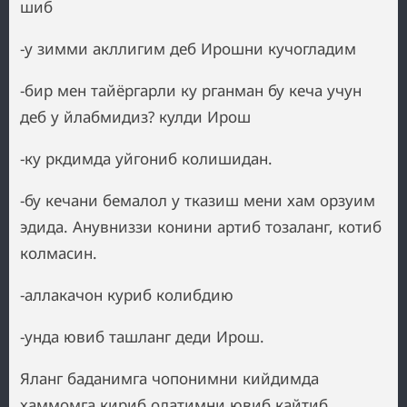
шиб
-у зимми акллигим деб Ирошни кучогладим
-бир мен тайёргарли ку рганман бу кеча учун
деб у йлабмидиз? кулди Ирош
-ку ркдимда уйгониб колишидан.
-бу кечани бемалол у тказиш мени хам орзуим
эдида. Анувниззи конини артиб тозаланг, котиб
колмасин.
-аллакачон куриб колибдию
-унда ювиб ташланг деди Ирош.
Яланг баданимга чопонимни кийдимда
хаммомга кириб олатимни ювиб кайтиб