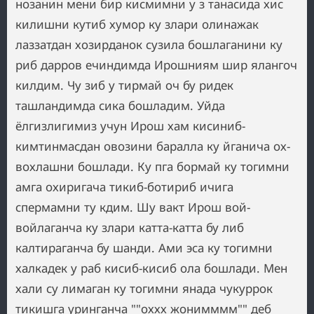
нозанин мени бир кисмимни у з танасида хис
килишни кутиб хумор ку злари олинажак
лаззатдан хозирданок сузила бошлаганини ку
риб дарров ечиндимда Ирошниям шир ялангоч
килдим. Чу зиб у тирмай оч бу ридек
ташландимда сика бошладим. Уйда
ёлгизлигимиз учун Ирош хам кисиниб-
кимтинмасдан овозини баралла ку йганича ох-
вохлашни бошлади. Ку пга бормай ку тогимни
амга охиригача тикиб-ботириб ичига
спермамни ту кдим. Шу вакт Ирош вой-
войлаганча ку злари катта-катта бу либ
калтираганча бу шанди. Ами эса ку тогимни
халкадек у раб кисиб-кисиб ола бошлади. Мен
хали су лимаган ку тогимни янада чукуррок
тикишга уринганча ""оххх жонимммм"" деб