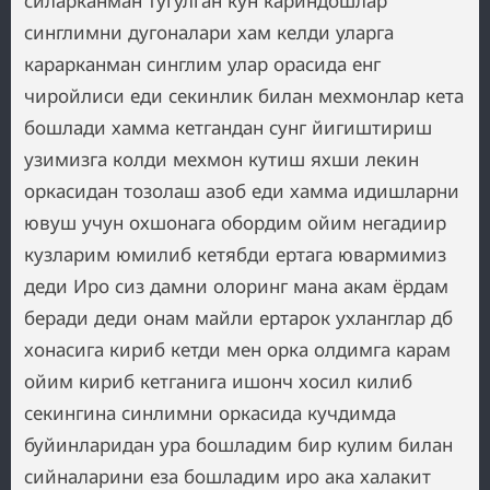
силарканман тугулган кун кариндошлар
синглимни дугоналари хам келди уларга
карарканман синглим улар орасида енг
чиройлиси еди секинлик билан мехмонлар кета
бошлади хамма кетгандан сунг йигиштириш
узимизга колди мехмон кутиш яхши лекин
оркасидан тозолаш азоб еди хамма идишларни
ювуш учун охшонага обордим ойим негадиир
кузларим юмилиб кетябди ертага ювармимиз
деди Иро сиз дамни олоринг мана акам ёрдам
беради деди онам майли ертарок ухланглар дб
хонасига кириб кетди мен орка олдимга карам
ойим кириб кетганига ишонч хосил килиб
секингина синлимни оркасида кучдимда
буйинларидан ура бошладим бир кулим билан
сийналарини еза бошладим иро ака халакит