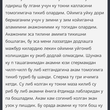
лдириш бу лгани учун ку токни калласини
томогимгача тикиб олардим. Ойимга уйку дори
бермаганим учун у зимни у зим койиганча
аламимни акажонимми ку тогидан олардим.
Акажоним эса тилини амимга тикишни
бошлаган, бу эса мени лаззатдан додлашга
мажбур килардию лекин ойимни уйгониб
колишидан ку ркиб додлай олмасдим. Шунака
ку п ташаганимдан акамни юзи спермамдан
чилп-чилп бу либ кетгандагина акам томогимга
тикиб туриб бу шанди. Сперма ту гри ичимга
кетди. Су либ колган ку токни маза килиб су
риб бу либ акамни ёнига ётдимда лабларидан у
па бошладим. Акам хам согиниб колган экан
узок у пишдик. Бу орада акамни ку тоги бош ку