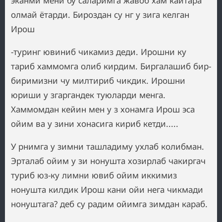
эканми мени бу саларимга жавоб хам кайтара
олмай ётарди. Бироздан су нг у зига келган
Ирош
-туринг ювиниб чикамиз деди. Ирошни ку
тариб хаммомга олиб кирдим. Биргалашиб бир-
биримизни чу милтириб чикдик. Ирошни
юриши у згаргандек туюларди менга.
Хаммомдан кейин мен у з хонамга Ирош эса
ойим ва у зини хонасига кириб кетди.....
У рнимга у зимни ташладиму ухлаб колибман.
Эрталаб ойим у зи нонушта хозирлаб чакиргач
туриб юз-ку лимни ювиб ойим иккимиз
нонушта килдик Ирош кани ойи нега чикмади
нонуштага? деб су радим ойимга зимдан караб.