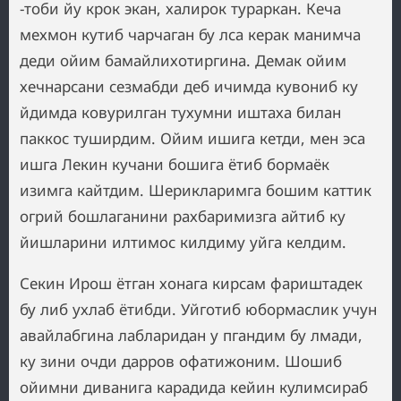
-тоби йу крок экан, халирок тураркан. Кеча
мехмон кутиб чарчаган бу лса керак манимча
деди ойим бамайлихотиргина. Демак ойим
хечнарсани сезмабди деб ичимда кувониб ку
йдимда ковурилган тухумни иштаха билан
паккос туширдим. Ойим ишига кетди, мен эса
ишга Лекин кучани бошига ётиб бормаёк
изимга кайтдим. Шерикларимга бошим каттик
огрий бошлаганини рахбаримизга айтиб ку
йишларини илтимос килдиму уйга келдим.
Секин Ирош ётган хонага кирсам фариштадек
бу либ ухлаб ётибди. Уйготиб юбормаслик учун
авайлабгина лабларидан у пгандим бу лмади,
ку зини очди дарров офатижоним. Шошиб
ойимни диванига карадида кейин кулимсираб