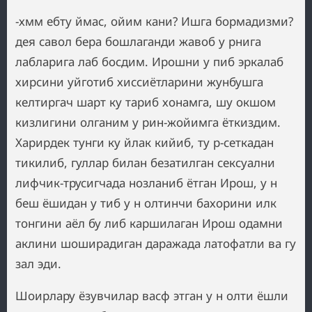
-хмм ебту ймас, ойим кани? Ишга бормадизми?
дея савол бера бошлаганди жавоб у рнига
лабларига лаб босдим. Ирошни у пиб эркалаб
хирсини уйготиб хиссиётларини жунбушга
келтиргач шарт ку тариб хонамга, шу окшом
кизлигини олганим у рин-жойимга ёткиздим.
Харирдек тунги ку йлак кийиб, ту р-сеткадан
тикилиб, гуллар билан безатилган сексуални
лифчик-трусигчада нозланиб ётган Ирош, у н
беш ёшидан у тиб у н олтинчи бахорини илк
тонгини аёл бу либ каршилаган Ирош одамни
аклини шоширадиган даражада латофатли ва гу
зал эди.
Шоирлару ёзувчилар васф этган у н олти ёшли