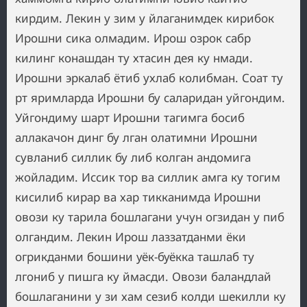
кирдим. Лекин у зим у йлаганимдек кирибок
Ирошни сика олмадим. Ирош озрок сабр
килинг конашдан ту хтасин дея ку нмади.
Ирошни эркалаб ётиб ухлаб колибман. Соат ту
рт яримларда Ирошни бу саларидан уйгондим.
Уйгондиму шарт Ирошни тагимга босиб
аллакачон динг бу лган олатимни Ирошни
сувланиб силлик бу либ колган андомига
жойладим. Иссик тор ва силлик амга ку тогим
кисилиб кирар ва хар тикканимда Ирошни
овози ку тарила бошлагани учун огзидан у пиб
олгандим. Лекин Ирош лаззатданми ёки
огрикданми бошини уёк-буёкка ташлаб ту
лгониб у пишга ку ймасди. Овози баландлай
бошлаганини у зи хам сезиб колди шекилли ку