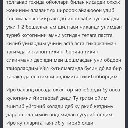
толганар гохида ойоклари билан кисарди охххх
жонииим ялааанг яхширооок айажооон улиб
коламааан хозиир ахх дб илон каби тулганарди
ужи 1 2 бошалган ам шилтаси чиканди унимдан
туриб котогимни амни устидан тепага пастга
килиб уйнардим учини аста аста тикарканман
тагимдаги жанон тикинг борича тикин
сикинмани дер еди мен шошмасдан уни обдоон
тайорлардим УЗИ кутилмаганда бусин дб ва бир
харакатда олатимни андомига тикиб юбордим
Иро баланд овозда оххх тортиб юборди бу овоз
кулогимни йиртворай деди Ту гриси ойим
эшитиб уйгониб колади деб ку ркиб кетдиму
дарров олатимни андомидан сугуриб олдим.
Иро ку лларига таяниб у тириб олди,