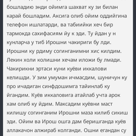
бошладию энди ойимга шахват ку зи билан
карай бошладим. Аксига олиб ойим оддийгина
телефон ишлатарди, ва табиийки хеч бир
тармокда сахифасиям йу к эди. Ту йдан у н
кунларча у тиб Ирошни чакириги бу лди.
Ирошни ку рдиму согинганимни хис килдим.
Лекин холи колишни хечам иложи бу лмади.
Чакирикни эртаси куни куёви иккалови
келишди. У зим умуман ичмасдим, шуничун ку
про ичадиган синфдошимга тайинлаб ку
йгандим. Куёв иккаловига атайлаб учта арок
хам олиб ку йдим. Максадим куёвни маст
килишу согинганим Ирошни маза килиб сикиш
эди. Ойим ва Ирош ошга дам беришганда куёв
аллакачон алжираб колганди. Ошни егандан су