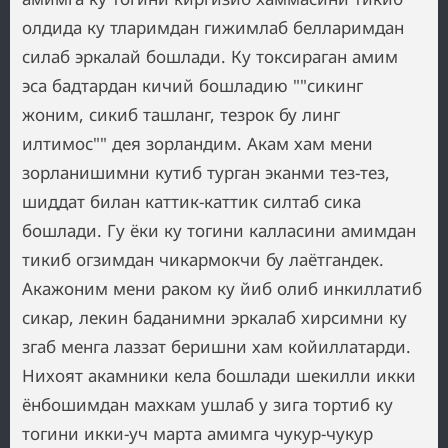
олдида ку тларимдан гижимлаб белларимдан
силаб эркалай бошлади. Ку токсираган амим
эса бадтардан кичий бошладию ""сикинг
жоним, сикиб ташланг, тезрок бу линг
илтимос"" дея зорландим. Акам хам мени
зорланишимни кутиб турган эканми тез-тез,
шиддат билан каттик-каттик силтаб сика
бошлади. Гу ёки ку тогини калласини амимдан
тикиб огзимдан чикармокчи бу лаётгандек.
Акажоним мени раком ку йиб олиб инкиллатиб
сикар, лекин баданимни эркалаб хирсимни ку
згаб менга лаззат беришни хам койиллатарди.
Нихоят акамники кела бошлади шекилли икки
ёнбошимдан махкам ушлаб у зига тортиб ку
тогини икки-уч марта амимга чукур-чукур