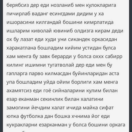
берябсиз дер еди нозланиб мен кулокларига
пичирлаб ваданг есингдами дидим у ха
ишорасини килгандай бошини кимрлатида
ишларим киволай ювиниб олдизга кирам деди
ох бу лазат еди худи уни сикандек оркасидан
харакатлана бошладим кийим устидан булса
хам менга бу завк берарди у болса оххх сабирр
килинг ишимни тугатволай дер еди мен бу
гапларга парво килмасдан буйинларидан аста
упа бошладим уйда ойим борлиги хам менга
ахамятсиз еди гоё сийналарини кулим билан
езар еканман секинлик билан халатини
замогини йечдим халат ичида майка сифат
юпка футболка дан бошка хчнима йог еди
кукракларни езарканман у болса бошини оркага