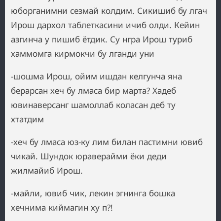
юборганимни сезмай колдим. Сикишиб бу лгач
Ирош дархол таблеткасини ичиб олди. Кейин
азгинча у пишиб ётдик. Су нгра Ирош туриб
хаммомга кирмокчи бу лганди уни
-шошма Ирош, ойим ишдан келгунча яна
берарсан хеч бу лмаса бир марта? Хадеб
ювинаверсанг шамоллаб коласан деб ту
хтатдим
-хеч бу лмаса юз-ку лим билан пастимни ювиб
чикай. Шундок юраверайми ёки деди
жилмайиб Ирош.
-майли, ювиб чик, лекин эгнинга бошка
хечнима киймагин ху п?!