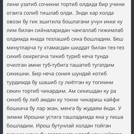
лини узатиб сочикни тортиб олдида бир учини
огзига солиб тишлаб олди. Энди хар холда
овози бу гик эшитила бошлагани учун икки ку
лим билан сийналаридан чангаллаб гижимлаб
олдимда янада тезлашиб сика бошладим. Беш
минутларча ту хтамасдан шиддат билан тез-тез
сикиб охиригача тикиб туриб кеча тунда
очилган амни туб-тубига ташатиб тугатдим
сикишни. Бир неча сония шундай котиб
турдимда бу шашиб су лиётган ку тогимни
секин тортиб чикардим. Ам сикишдан ку ра
сикиб бу либ амдан ку токни чикариш кайфи
бошкача бу лар экан, менга бу жудаям ёкди. У
зимни Ирошни устига ташладимда яна у пиша
бошладим. Ирош бутунлай холдан тойган