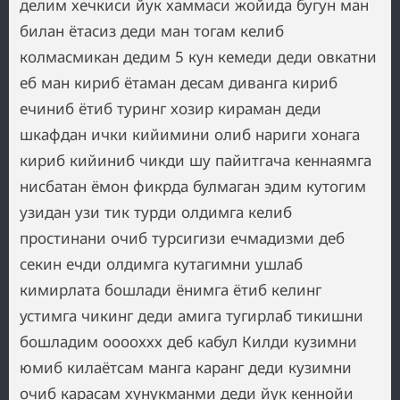
делим хечкиси йук хаммаси жойида бугун ман
билан ётасиз деди ман тогам келиб
колмасмикан дедим 5 кун кемеди деди овкатни
еб ман кириб ётаман десам диванга кириб
ечиниб ётиб туринг хозир кираман деди
шкафдан ички кийимини олиб нариги хонага
кириб кийиниб чикди шу пайитгача кеннаямга
нисбатан ёмон фикрда булмаган эдим кутогим
узидан узи тик турди олдимга келиб
простинани очиб турсигизи ечмадизми деб
секин ечди олдимга кутагимни ушлаб
кимирлата бошлади ёнимга ётиб келинг
устимга чикинг деди амига тугирлаб тикишни
бошладим ооооххх деб кабул Килди кузимни
юмиб килаётсам манга каранг деди кузимни
очиб карасам хунукманми деди йук кеннойи