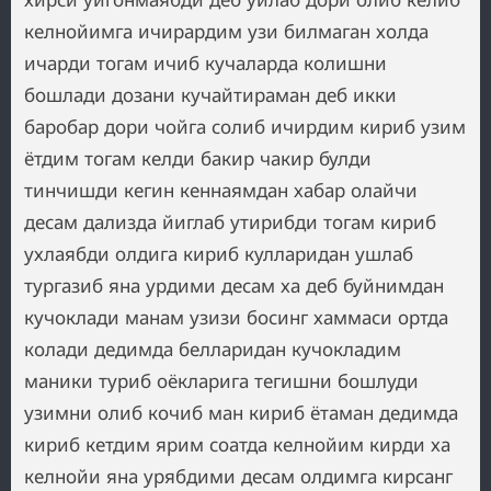
келнойимга ичирардим узи билмаган холда
ичарди тогам ичиб кучаларда колишни
бошлади дозани кучайтираман деб икки
баробар дори чойга солиб ичирдим кириб узим
ётдим тогам келди бакир чакир булди
тинчишди кегин кеннаямдан хабар олайчи
десам дализда йиглаб утирибди тогам кириб
ухлаябди олдига кириб кулларидан ушлаб
тургазиб яна урдими десам ха деб буйнимдан
кучоклади манам узизи босинг хаммаси ортда
колади дедимда белларидан кучокладим
маники туриб оёкларига тегишни бошлуди
узимни олиб кочиб ман кириб ётаман дедимда
кириб кетдим ярим соатда келнойим кирди ха
келнойи яна урябдими десам олдимга кирсанг