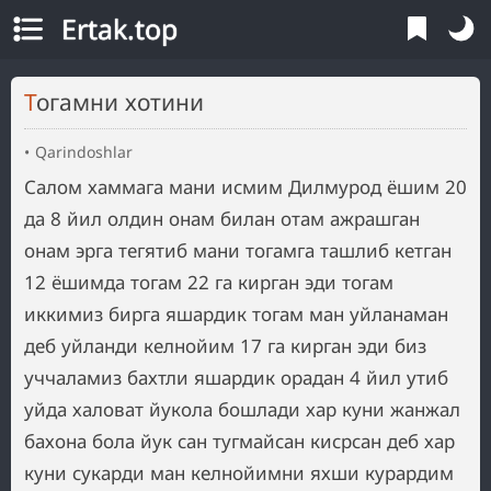
Ertak.top
Тогамни хотини
Qarindoshlar
Салом хаммага мани исмим Дилмурод ёшим 20
да 8 йил олдин онам билан отам ажрашган
онам эрга тегятиб мани тогамга ташлиб кетган
12 ёшимда тогам 22 га кирган эди тогам
иккимиз бирга яшардик тогам ман уйланаман
деб уйланди келнойим 17 га кирган эди биз
уччаламиз бахтли яшардик орадан 4 йил утиб
уйда халоват йукола бошлади хар куни жанжал
бахона бола йук сан тугмайсан кисрсан деб хар
куни сукарди ман келнойимни яхши курардим