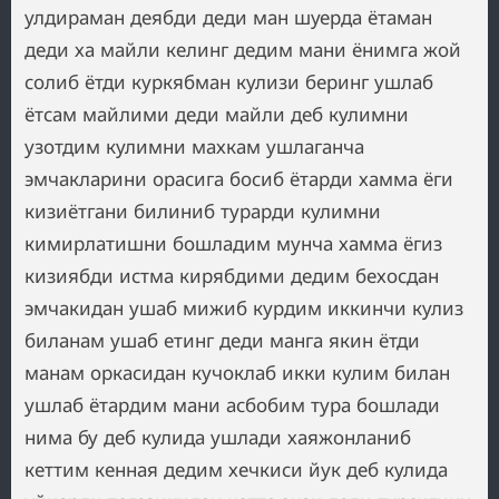
улдираман деябди деди ман шуерда ётаман
деди ха майли келинг дедим мани ёнимга жой
солиб ётди куркябман кулизи беринг ушлаб
ётсам майлими деди майли деб кулимни
узотдим кулимни махкам ушлаганча
эмчакларини орасига босиб ётарди хамма ёги
кизиётгани билиниб турарди кулимни
кимирлатишни бошладим мунча хамма ёгиз
кизиябди истма кирябдими дедим бехосдан
эмчакидан ушаб мижиб курдим иккинчи кулиз
биланам ушаб етинг деди манга якин ётди
манам оркасидан кучоклаб икки кулим билан
ушлаб ётардим мани асбобим тура бошлади
нима бу деб кулида ушлади хаяжонланиб
кеттим кенная дедим хечкиси йук деб кулида