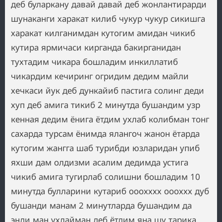
деб буларкану давай давай деб жонлантирарди
шунаканги харакат килиб чукур чукур сикишга
харакат килганимдан кутогим амидан чикиб
кутира ярмичаси кирганда бакирганидан
тухтадим чикара бошладим инкиллатиб
чикардим кечиринг огридим дедим майли
хечкаси йук деб дункайиб пастига солинг деди
хуп деб амига тикиб 2 минутда бушандим узр
кенная дедим ёнига ётдим ухлаб колибман тонг
сахарда турсам ёнимда ялангоч жанон ётарда
кутогим жангга шаб турибди юзларидан упиб
яхши дам олдизми асалим дедимда устига
чикиб амига тугирлаб солишни бошладим 10
минутда булларини кутариб ооохххх оооххх дуб
бушанди манам 2 минутларда бушандим да
энди ман ухлайман деб ётдим яна шу тарика