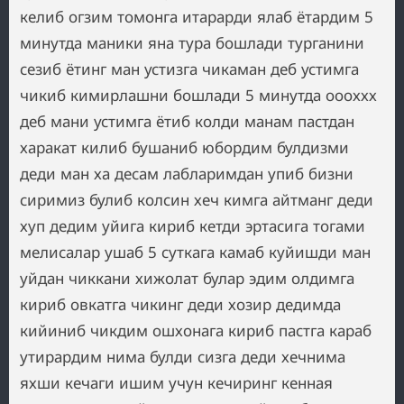
келиб огзим томонга итарарди ялаб ётардим 5
минутда маники яна тура бошлади турганини
сезиб ётинг ман устизга чикаман деб устимга
чикиб кимирлашни бошлади 5 минутда оооххх
деб мани устимга ётиб колди манам пастдан
харакат килиб бушаниб юбордим булдизми
деди ман ха десам лабларимдан упиб бизни
сиримиз булиб колсин хеч кимга айтманг деди
хуп дедим уйига кириб кетди эртасига тогами
мелисалар ушаб 5 суткага камаб куйишди ман
уйдан чиккани хижолат булар эдим олдимга
кириб овкатга чикинг деди хозир дедимда
кийиниб чикдим ошхонага кириб пастга караб
утирардим нима булди сизга деди хечнима
яхши кечаги ишим учун кечиринг кенная