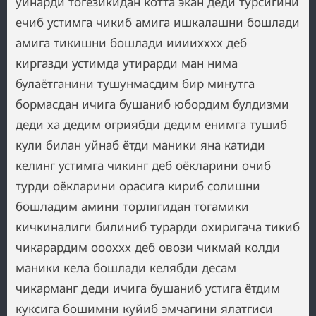
уйнарди тогезикидан котта экан деди турсигини
ечиб устимга чикиб амига ишкалашни бошлади
амига тикишни бошлади иииихххх деб
киргазди устимда утирарди ман нима
булаётганини тушунмасдим бир минутга
бормасдан ичига бушаниб юбордим булдизми
деди ха дедим огриябди дедим ёнимга тушиб
кули билан уйнаб ётди маники яна катиди
келинг устимга чикинг деб оёкларини очиб
турди оёкларини орасига кириб солишни
бошладим амини торлигидан тогамики
кичкиналиги билиниб турарди охиригача тикиб
чикарардим оооххх деб овози чикмай колди
маники кела бошлади келябди десам
чикарманг деди ичига бушаниб устига ётдим
куксига бошимни куйиб эмчагини ялатгиси