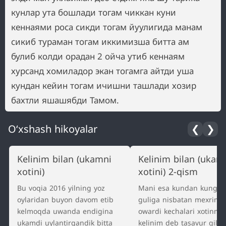
кунлар ута бошлади тогам чиккан куни
кеннаями роса сикди тогам йуулигида манам
сикиб тураман тогам иккимизша битта ам
булиб колди орадан 2 ойча утиб кеннаям
хурсанд хомиладор экан тогамга айтди уша
кундан кейин тогам ичишни ташлади хозир
бахтли яшашябди Тамом.
O‘xshash hikoyalar
❮
❯
Kelinim bilan (ukamni
Kelinim bilan (ukam
xotini)
xotini) 2-qism
Bu voqia 2016 yilning yoz
Mani esa kundan kunga
oylaridan buyon davom etib
guliga nisbatan mexrim
kelmoqda uwanda endigina
owardi kechalari xotinmd
ukamdi uylantirgandik bitta
kelinim deb tasavur qilib 