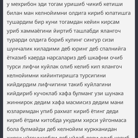
у мехрибон эди тогам уришиб чикиб кетиши
билан ман келнойимни олдига кириб юпатишга
тушардим бир куни тогамдан кейин кирсам
уриб хаммаёгини йиртиб ташлабди ялангоч
турарди олдига бориб кулинг сингур сизи
шунчалик киладими деб юринг деб спалнийга
ётказиб каерда нарсалариз деб шкафни очиб
турси лифчи куйлак олиб келиб кип ялангоч
келнойимни кийинтиришга турсигини
кийдирдим лифчигини такиб куйлагини
кийдириб кучоклаб хафа булманг узи шунака
жиннирок дедим хафа масмисиз дедим мани
юзларимдан упиб рахмат кириб ётинг деди
кириб ётдим китобда укудим хирси уйгонмаса
бола булмайди деб келнойим куркканидан
хирси уйгонмаябди деб уйлаб дори олиб келиб