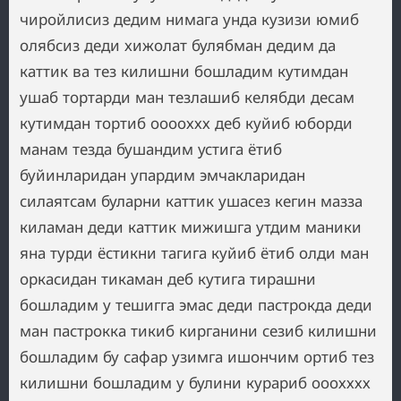
чиройлисиз дедим нимага унда кузизи юмиб
олябсиз деди хижолат булябман дедим да
каттик ва тез килишни бошладим кутимдан
ушаб тортарди ман тезлашиб келябди десам
кутимдан тортиб ооооххх деб куйиб юборди
манам тезда бушандим устига ётиб
буйинларидан упардим эмчакларидан
силаятсам буларни каттик ушасез кегин мазза
киламан деди каттик мижишга утдим маники
яна турди ёстикни тагига куйиб ётиб олди ман
оркасидан тикаман деб кутига тирашни
бошладим у тешигга эмас деди пастрокда деди
ман пастрокка тикиб кирганини сезиб килишни
бошладим бу сафар узимга ишончим ортиб тез
килишни бошладим у булини курариб ооохххх