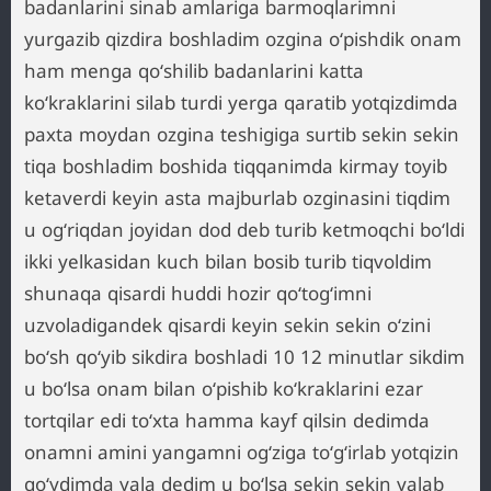
badanlarini sinab amlariga barmoqlarimni
yurgazib qizdira boshladim ozgina oʻpishdik onam
ham menga qoʻshilib badanlarini katta
koʻkraklarini silab turdi yerga qaratib yotqizdimda
paxta moydan ozgina teshigiga surtib sekin sekin
tiqa boshladim boshida tiqqanimda kirmay toyib
ketaverdi keyin asta majburlab ozginasini tiqdim
u ogʻriqdan joyidan dod deb turib ketmoqchi boʻldi
ikki yelkasidan kuch bilan bosib turib tiqvoldim
shunaqa qisardi huddi hozir qoʻtogʻimni
uzvoladigandek qisardi keyin sekin sekin oʻzini
boʻsh qoʻyib sikdira boshladi 10 12 minutlar sikdim
u boʻlsa onam bilan oʻpishib koʻkraklarini ezar
tortqilar edi toʻxta hamma kayf qilsin dedimda
onamni amini yangamni ogʻziga toʻgʻirlab yotqizin
qoʻydimda yala dedim u boʻlsa sekin sekin yalab