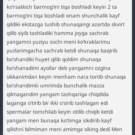
koʻrsatkich barmogʻini tiqa boshladi keyin 2 ta
barmogʻini tiqa boshladi onam shunchalik kayf
qildiki ekstazga tushib shunaqangi azartda skvirt
qilib siyib tashladiki hamma joyga sachrab
yangamni yuziyu sochi meni koʻkraklarimu
yuzlarimgacha sachrab ketdi shunaqa baqirib
boʻshandiki huyet qilib qoldim shunaqa
boʻshanadimi ayollar deb yangamni ozgina
sikkanimdan keyin menham nara tortib shunaqa
boʻshandimki umrimda bunchalik mazza
qilmagandim yangam tashqariga chiqdida
laganga oʻtirib bir ikki oʻsirib tashlagan edi
spermalar tomchilab keyin otilib chiqib ketdi
yangam men bunaqa koʻtimga sikdirib kayf
qilishni bilmiman meni amimga siking dedi Men