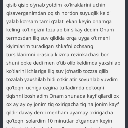
qisib qisib oʻynab yotdim koʻkraklarini uchini
qisaverganimdan oqish nordon suyuqlik keldi
yalab koʻrsam tami gʻalati ekan keyin onamga
keling koʻtingizni tozalab bir sikay dedim Onam
termosdan iliq suv qildida orqa uyga oʻt meni
kiyimlarim turadigan shkafni ochsang
tursiklarimni orasida klizma rezinkachasi bor
shuni obke dedi men oʻtib olib keldimda yaxshilab
koʻtlarini ichlariga iliq suv joʻnatib tozzza qilib
tozalab yaxshilab hidi oʻtkir atir sovunlab yuvdim
qoʻtoqni uchiga ozgina tufladimda qoʻtoqni
tiqishni boshladim Onam shunaqa kayf qilardi ox
ox ay ay oy jonim tiq oxirigacha tiq ha jonim kayf
qildir davay derdi menham ayamay oxirigacha
qoʻtoqni solardim 10 minutlar oʻtgandan keyin