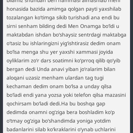
bilamiz shundan beri hammasi almashlab meni
honasida bazida amimga qolgan payti yaxshilab
tozalangan koʻtimga sikib turishadi ana endi bu
sirni senham bilding dedi Men Onamga boʻldi u
maktabdan ishdan boʻshaysiz sentrdagi maktabga
oʻtasiz bu ishlaringizni yigʻishtirasiz dedim onam
boʻlsa menga shu yer yaxshi xammasi joyida
oyliklarim zoʻr dars soatimni koʻprroq qilib qoʻyib
bergan dedi Unda anavi yiban joʻralarim bilan
aloqani uzasiz menham ulardan tag tugi
kechaman dedim onam boʻlsa a unday qilsa
boʻladi endi yana yozsa yoki telefon qilsa mazasini
qochirsam boʻladi dedi.Ha bu boshqa gap
dedimda onamni ogʻziga bera boshladim koʻp
oʻtmay ogʻziga boʻshandimda yoniga yotdim
badanlarini silab koʻkraklarini oʻynab uchlarini