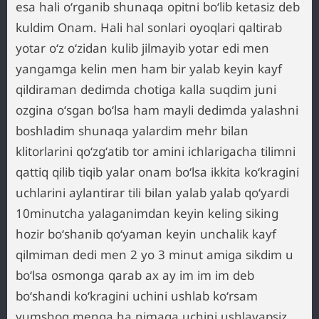
esa hali oʻrganib shunaqa opitni boʻlib ketasiz deb
kuldim Onam. Hali hal sonlari oyoqlari qaltirab
yotar oʻz oʻzidan kulib jilmayib yotar edi men
yangamga kelin men ham bir yalab keyin kayf
qildiraman dedimda chotiga kalla suqdim juni
ozgina oʻsgan boʻlsa ham mayli dedimda yalashni
boshladim shunaqa yalardim mehr bilan
klitorlarini qoʻzgʻatib tor amini ichlarigacha tilimni
qattiq qilib tiqib yalar onam boʻlsa ikkita koʻkragini
uchlarini aylantirar tili bilan yalab yalab qoʻyardi
10minutcha yalaganimdan keyin keling siking
hozir boʻshanib qoʻyaman keyin unchalik kayf
qilmiman dedi men 2 yo 3 minut amiga sikdim u
boʻlsa osmonga qarab ax ay im im im deb
boʻshandi koʻkragini uchini ushlab koʻrsam
yumshoq menga ha nimaga uchini ushlayapsiz