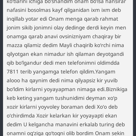
koʻtlarini ichiga boʻshandim onam boʻlsa hansirar
nafasini bosolmas kayf qilganidan ixm ixm deb
inqillab yotar edi Onam menga qarab rahmat
jonim sikib jonimni olay dedinge derdi keyin men
onamga qarab anavi ovsinizniyam chaqiray bir
mazza qilamiz dedim Mayli chaqirib koʻrchi nima
qilyotgan ekan nimadur ish qilaman deyotgandi
qib boʻlgandur dedi men telefonimni oldimdda
7811 terib yangamga telefon qildim.Yangam
alooo ha qaynim dedi nima qilyapsiz kir yuvib
boʻldim kirlarni yoyayapman nimaga edi.Biznikiga
keb keting yangam tushunidimi deyman xoʻp
xozir kirlarni yoyvoley boraman dedi Xoʻo deb
oʻchirdimda Xozir kelarkan kir yoyayapti ekan
dedim U kelgancha manavini erkalab turing deb
onamni ogʻziga qoʻtoqni olib bordim Onam sekin