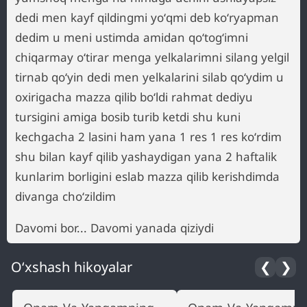
dedi men kayf qildingmi yoʻqmi deb koʻryapman
dedim u meni ustimda amidan qoʻtogʻimni
chiqarmay oʻtirar menga yelkalarimni silang yelgil
tirnab qoʻyin dedi men yelkalarini silab qoʻydim u
oxirigacha mazza qilib boʻldi rahmat dediyu
tursigini amiga bosib turib ketdi shu kuni
kechgacha 2 lasini ham yana 1 res 1 res koʻrdim
shu bilan kayf qilib yashaydigan yana 2 haftalik
kunlarim borligini eslab mazza qilib kerishdimda
divanga choʻzildim
Davomi bor... Davomi yanada qiziydi
O‘xshash hikoyalar
❮
❯