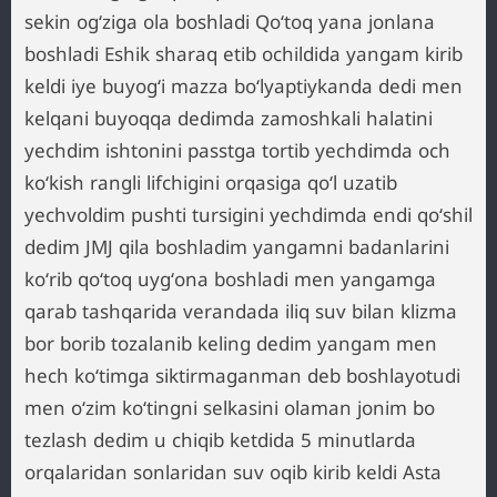
sekin ogʻziga ola boshladi Qoʻtoq yana jonlana
boshladi Eshik sharaq etib ochildida yangam kirib
keldi iye buyogʻi mazza boʻlyaptiykanda dedi men
kelqani buyoqqa dedimda zamoshkali halatini
yechdim ishtonini passtga tortib yechdimda och
koʻkish rangli lifchigini orqasiga qoʻl uzatib
yechvoldim pushti tursigini yechdimda endi qoʻshil
dedim JMJ qila boshladim yangamni badanlarini
koʻrib qoʻtoq uygʻona boshladi men yangamga
qarab tashqarida verandada iliq suv bilan klizma
bor borib tozalanib keling dedim yangam men
hech koʻtimga siktirmaganman deb boshlayotudi
men oʻzim koʻtingni selkasini olaman jonim bo
tezlash dedim u chiqib ketdida 5 minutlarda
orqalaridan sonlaridan suv oqib kirib keldi Asta