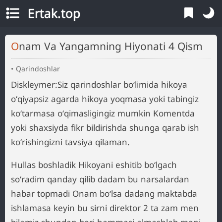
Ertak.top
Onam Va Yangamning Hiyonati 4 Qism
Qarindoshlar
Diskleymer:Siz qarindoshlar boʻlimida hikoya
oʻqiyapsiz agarda hikoya yoqmasa yoki tabingiz
koʻtarmasa oʻqimasligingiz mumkin Komentda
yoki shaxsiyda fikr bildirishda shunga qarab ish
koʻrishingizni tavsiya qilaman.
Hullas boshladik Hikoyani eshitib boʻlgach
soʻradim qanday qilib dadam bu narsalardan
habar topmadi Onam boʻlsa dadang maktabda
ishlamasa keyin bu sirni direktor 2 ta zam men