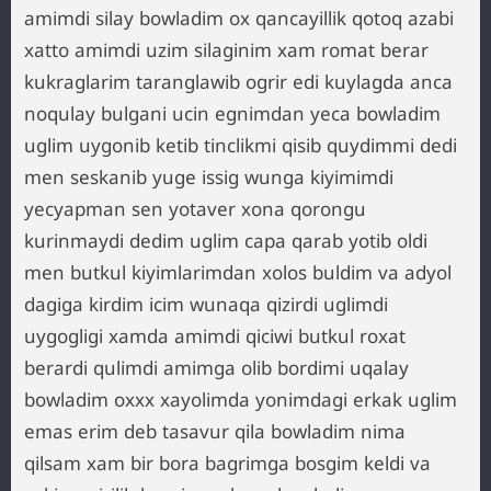
amimdi silay bowladim ox qancayillik qotoq azabi
xatto amimdi uzim silaginim xam romat berar
kukraglarim taranglawib ogrir edi kuylagda anca
noqulay bulgani ucin egnimdan yeca bowladim
uglim uygonib ketib tinclikmi qisib quydimmi dedi
men seskanib yuge issig wunga kiyimimdi
yecyapman sen yotaver xona qorongu
kurinmaydi dedim uglim capa qarab yotib oldi
men butkul kiyimlarimdan xolos buldim va adyol
dagiga kirdim icim wunaqa qizirdi uglimdi
uygogligi xamda amimdi qiciwi butkul roxat
berardi qulimdi amimga olib bordimi uqalay
bowladim oxxx xayolimda yonimdagi erkak uglim
emas erim deb tasavur qila bowladim nima
qilsam xam bir bora bagrimga bosgim keldi va