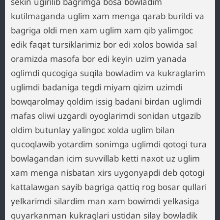
sekin ugirilib bagrimga bosa bowladim
kutilmaganda uglim xam menga qarab burildi va
bagriga oldi men xam uglim xam qib yalimgoc
edik faqat tursiklarimiz bor edi xolos bowida sal
oramizda masofa bor edi keyin uzim yanada
oglimdi qucogiga suqila bowladim va kukraglarim
uglimdi badaniga tegdi miyam qizim uzimdi
bowqarolmay qoldim issig badani birdan uglimdi
mafas oliwi uzgardi oyoglarimdi sonidan utgazib
oldim butunlay yalingoc xolda uglim bilan
qucoqlawib yotardim sonimga uglimdi qotogi tura
bowlagandan icim suvvillab ketti naxot uz uglim
xam menga nisbatan xirs uygonyapdi deb qotogi
kattalawgan sayib bagriga qattiq rog bosar qullari
yelkarimdi silardim man xam bowimdi yelkasiga
quyarkanman kukraglari ustidan silay bowladik