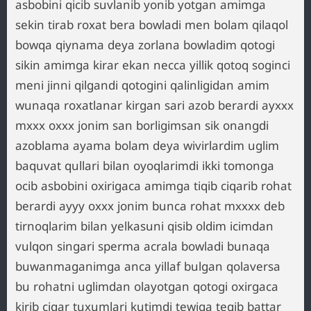
asbobini qicib suvlanib yonib yotgan amimga
sekin tirab roxat bera bowladi men bolam qilaqol
bowqa qiynama deya zorlana bowladim qotogi
sikin amimga kirar ekan necca yillik qotoq soginci
meni jinni qilgandi qotogini qalinligidan amim
wunaqa roxatlanar kirgan sari azob berardi ayxxx
mxxx oxxx jonim san borligimsan sik onangdi
azoblama ayama bolam deya wivirlardim uglim
baquvat qullari bilan oyoqlarimdi ikki tomonga
ocib asbobini oxirigaca amimga tiqib ciqarib rohat
berardi ayyy oxxx jonim bunca rohat mxxxx deb
tirnoqlarim bilan yelkasuni qisib oldim icimdan
vulqon singari sperma acrala bowladi bunaqa
buwanmaganimga anca yillaf bulgan qolaversa
bu rohatni uglimdan olayotgan qotogi oxirgaca
kirib ciqar tuxumlari kutimdi tewiga tegib battar