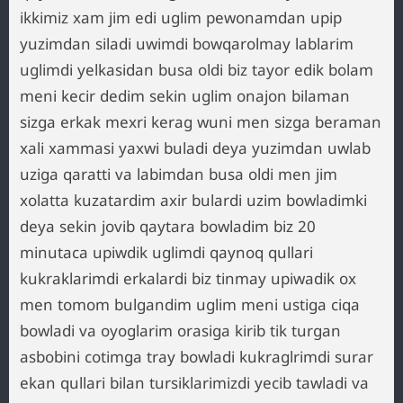
ikkimiz xam jim edi uglim pewonamdan upip
yuzimdan siladi uwimdi bowqarolmay lablarim
uglimdi yelkasidan busa oldi biz tayor edik bolam
meni kecir dedim sekin uglim onajon bilaman
sizga erkak mexri kerag wuni men sizga beraman
xali xammasi yaxwi buladi deya yuzimdan uwlab
uziga qaratti va labimdan busa oldi men jim
xolatta kuzatardim axir bulardi uzim bowladimki
deya sekin jovib qaytara bowladim biz 20
minutaca upiwdik uglimdi qaynoq qullari
kukraklarimdi erkalardi biz tinmay upiwadik ox
men tomom bulgandim uglim meni ustiga ciqa
bowladi va oyoglarim orasiga kirib tik turgan
asbobini cotimga tray bowladi kukraglrimdi surar
ekan qullari bilan tursiklarimizdi yecib tawladi va