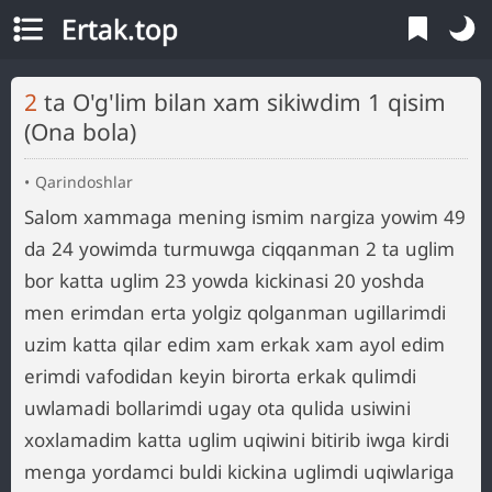
Ertak.top
2 ta O'g'lim bilan xam sikiwdim 1 qisim
(Ona bola)
Qarindoshlar
Salom xammaga mening ismim nargiza yowim 49
da 24 yowimda turmuwga ciqqanman 2 ta uglim
bor katta uglim 23 yowda kickinasi 20 yoshda
men erimdan erta yolgiz qolganman ugillarimdi
uzim katta qilar edim xam erkak xam ayol edim
erimdi vafodidan keyin birorta erkak qulimdi
uwlamadi bollarimdi ugay ota qulida usiwini
xoxlamadim katta uglim uqiwini bitirib iwga kirdi
menga yordamci buldi kickina uglimdi uqiwlariga