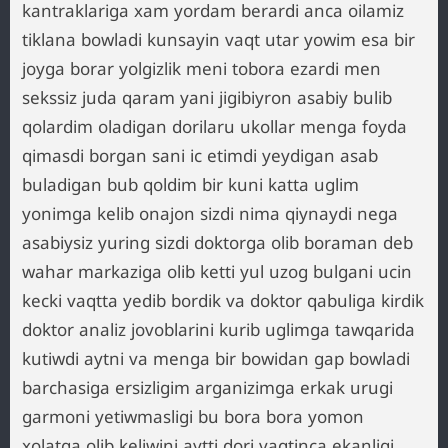
kantraklariga xam yordam berardi anca oilamiz
tiklana bowladi kunsayin vaqt utar yowim esa bir
joyga borar yolgizlik meni tobora ezardi men
sekssiz juda qaram yani jigibiyron asabiy bulib
qolardim oladigan dorilaru ukollar menga foyda
qimasdi borgan sani ic etimdi yeydigan asab
buladigan bub qoldim bir kuni katta uglim
yonimga kelib onajon sizdi nima qiynaydi nega
asabiysiz yuring sizdi doktorga olib boraman deb
wahar markaziga olib ketti yul uzog bulgani ucin
kecki vaqtta yedib bordik va doktor qabuliga kirdik
doktor analiz jovoblarini kurib uglimga tawqarida
kutiwdi aytni va menga bir bowidan gap bowladi
barchasiga ersizligim arganizimga erkak urugi
garmoni yetiwmasligi bu bora bora yomon
xolatga olib keliwini aytti dori vaqtinca ekanligi