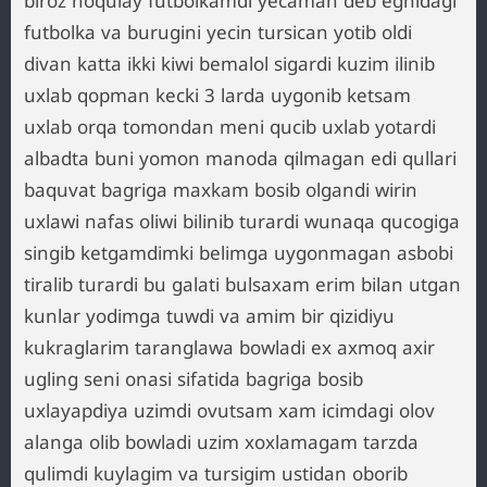
biroz noqulay futbolkamdi yecaman deb egnidagi
futbolka va burugini yecin tursican yotib oldi
divan katta ikki kiwi bemalol sigardi kuzim ilinib
uxlab qopman kecki 3 larda uygonib ketsam
uxlab orqa tomondan meni qucib uxlab yotardi
albadta buni yomon manoda qilmagan edi qullari
baquvat bagriga maxkam bosib olgandi wirin
uxlawi nafas oliwi bilinib turardi wunaqa qucogiga
singib ketgamdimki belimga uygonmagan asbobi
tiralib turardi bu galati bulsaxam erim bilan utgan
kunlar yodimga tuwdi va amim bir qizidiyu
kukraglarim taranglawa bowladi ex axmoq axir
ugling seni onasi sifatida bagriga bosib
uxlayapdiya uzimdi ovutsam xam icimdagi olov
alanga olib bowladi uzim xoxlamagam tarzda
qulimdi kuylagim va tursigim ustidan oborib