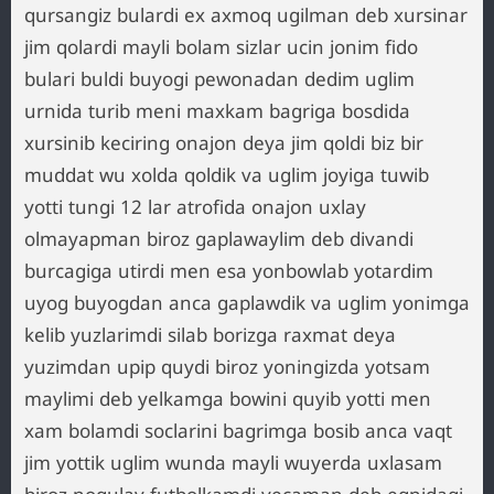
qursangiz bulardi ex axmoq ugilman deb xursinar
jim qolardi mayli bolam sizlar ucin jonim fido
bulari buldi buyogi pewonadan dedim uglim
urnida turib meni maxkam bagriga bosdida
xursinib keciring onajon deya jim qoldi biz bir
muddat wu xolda qoldik va uglim joyiga tuwib
yotti tungi 12 lar atrofida onajon uxlay
olmayapman biroz gaplawaylim deb divandi
burcagiga utirdi men esa yonbowlab yotardim
uyog buyogdan anca gaplawdik va uglim yonimga
kelib yuzlarimdi silab borizga raxmat deya
yuzimdan upip quydi biroz yoningizda yotsam
maylimi deb yelkamga bowini quyib yotti men
xam bolamdi soclarini bagrimga bosib anca vaqt
jim yottik uglim wunda mayli wuyerda uxlasam