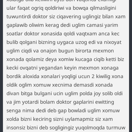
ular faqat ogriq qoldiriwi va bowqa qilmasligini
tuwuntirdi doktor siz ciqavering uglingiz bilan xam
gaplawib oliwim kerag dedi uglim camasi yarim
soatlar doktor xonasida qoldi vaqtxam anca kec
bulib qolgani bizning uygaca uzog edi va nixoyat
uglim ciqdi va onajon bugun birorta mexmon
xonada qolamiz deya xomiw kucaga ciqib ketti biz
kecki ovqatni yegandan keyin mexmon xonaga
bordik aloxida xonalari yoqligi ucun 2 kiwilig xona
oldik oglim xomuw xecnima demasdi xonada
divan bitga bulgani ucin uglim polda joy solib oldi
va jim yotardi bolam doktor gaplarini ewitting
senga nima dedi deb gap bowladi uglim xomuw
xolda bizni keciring sizni uylamapmiz siz xam
insonsiz bizni deb sogligingiz yuqolmoqda turmuw