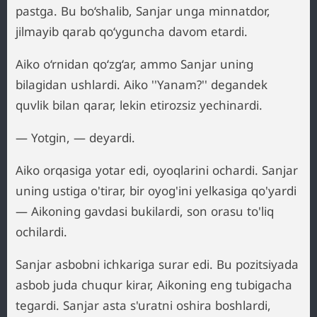
pastga. Bu bo‘shalib, Sanjar unga minnatdor,
jilmayib qarab qo‘yguncha davom etardi.
Aiko o‘rnidan qo‘zg‘ar, ammo Sanjar uning
bilagidan ushlardi. Aiko ''Yanam?'' degandek
quvlik bilan qarar, lekin etirozsiz yechinardi.
— Yotgin, — deyardi.
Aiko orqasiga yotar edi, oyoqlarini ochardi. Sanjar
uning ustiga o'tirar, bir oyog'ini yelkasiga qo'yardi
— Aikoning gavdasi bukilardi, son orasu to'liq
ochilardi.
Sanjar asbobni ichkariga surar edi. Bu pozitsiyada
asbob juda chuqur kirar, Aikoning eng tubigacha
tegardi. Sanjar asta s'uratni oshira boshlardi,