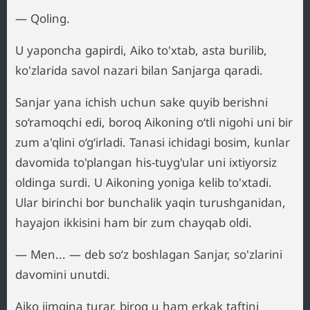
— Qoling.
U yaponcha gapirdi, Aiko to'xtab, asta burilib,
ko'zlarida savol nazari bilan Sanjarga qaradi.
Sanjar yana ichish uchun sake quyib berishni
so‘ramoqchi edi, boroq Aikoning o‘tli nigohi uni bir
zum a'qlini o‘g‘irladi. Tanasi ichidagi bosim, kunlar
davomida to'plangan his-tuyg'ular uni ixtiyorsiz
oldinga surdi. U Aikoning yoniga kelib to'xtadi.
Ular birinchi bor bunchalik yaqin turushganidan,
hayajon ikkisini ham bir zum chayqab oldi.
— Men... — deb so‘z boshlagan Sanjar, so'zlarini
davomini unutdi.
Aiko jimgina turar, biroq u ham erkak taftini