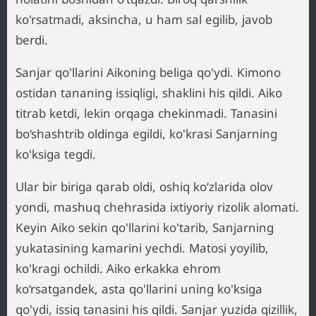
ko'rsatmadi, aksincha, u ham sal egilib, javob
berdi.
Sanjar qo'llarini Aikoning beliga qo'ydi. Kimono
ostidan tananing issiqligi, shaklini his qildi. Aiko
titrab ketdi, lekin orqaga chekinmadi. Tanasini
bo‘shashtrib oldinga egildi, ko'krasi Sanjarning
ko'ksiga tegdi.
Ular bir biriga qarab oldi, oshiq ko‘zlarida olov
yondi, mashuq chehrasida ixtiyoriy rizolik alomati.
Keyin Aiko sekin qo'llarini ko'tarib, Sanjarning
yukatasining kamarini yechdi. Matosi yoyilib,
ko'kragi ochildi. Aiko erkakka ehrom
ko‘rsatgandek, asta qo'llarini uning ko'ksiga
qo'ydi, issiq tanasini his qildi. Sanjar yuzida qizillik,