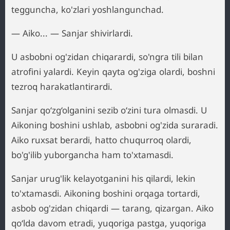
tegguncha, ko'zlari yoshlangunchad.
— Aiko... — Sanjar shivirlardi.
U asbobni og'zidan chiqarardi, so'ngra tili bilan
atrofini yalardi. Keyin qayta og'ziga olardi, boshni
tezroq harakatlantirardi.
Sanjar qo‘zg‘olganini sezib o‘zini tura olmasdi. U
Aikoning boshini ushlab, asbobni og'zida suraradi.
Aiko ruxsat berardi, hatto chuqurroq olardi,
bo'g'ilib yuborgancha ham to'xtamasdi.
Sanjar urug'lik kelayotganini his qilardi, lekin
to'xtamasdi. Aikoning boshini orqaga tortardi,
asbob og'zidan chiqardi — tarang, qizargan. Aiko
qo‘lda davom etradi, yuqoriga pastga, yuqoriga