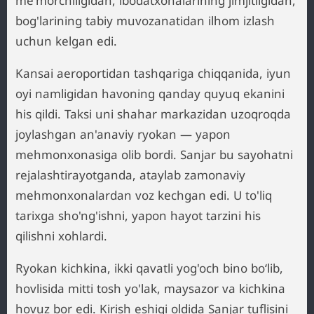
me'morchiligidan, ibodatxonalarining jimjitligidan,
bog'larining tabiy muvozanatidan ilhom izlash
uchun kelgan edi.
Kansai aeroportidan tashqariga chiqqanida, iyun
oyi namligidan havoning qanday quyuq ekanini
his qildi. Taksi uni shahar markazidan uzoqroqda
joylashgan an'anaviy ryokan — yapon
mehmonxonasiga olib bordi. Sanjar bu sayohatni
rejalashtirayotganda, ataylab zamonaviy
mehmonxonalardan voz kechgan edi. U to'liq
tarixga sho'ng'ishni, yapon hayot tarzini his
qilishni xohlardi.
Ryokan kichkina, ikki qavatli yog'och bino bo‘lib,
hovlisida mitti tosh yo'lak, maysazor va kichkina
hovuz bor edi. Kirish eshigi oldida Sanjar tuflisini