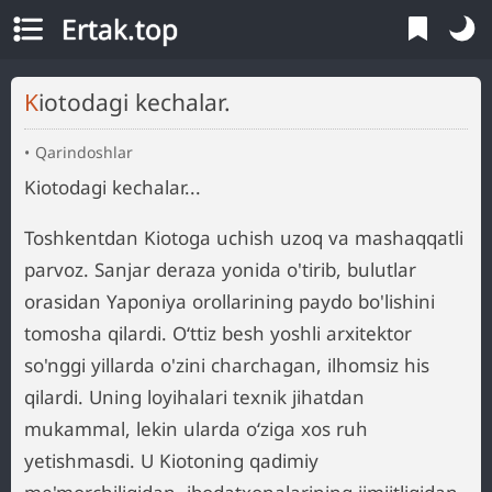
Ertak.top
Kiotodagi kechalar.
Qarindoshlar
Kiotodagi kechalar...
Toshkentdan Kiotoga uchish uzoq va mashaqqatli
parvoz. Sanjar deraza yonida o'tirib, bulutlar
orasidan Yaponiya orollarining paydo bo'lishini
tomosha qilardi. O‘ttiz besh yoshli arxitektor
so'nggi yillarda o'zini charchagan, ilhomsiz his
qilardi. Uning loyihalari texnik jihatdan
mukammal, lekin ularda o‘ziga xos ruh
yetishmasdi. U Kiotoning qadimiy