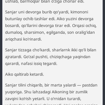
ushlab, barmoqlar bilan o‘ziga chorlar edi.
Sanjar uni devorga burib qo'yardi, kimononi
butunlay ochib tashlar edi. Aiko yuzini devorga
bosardi, qo'llarini devorga tirar edi. Orqasi ochiq,
dumaloq, sharsimon, egilganda, son oralig'idan
ariqchasi ko'rinardi.
Sanjar tizzaga cho'kardi, sharlarnk ikki qo'li bilan
ajratardi. Go‘zal pushti, chiziqchaga yaqindan
qarardi, nafasi issiq tegardi.
Aiko qaltirab ketardi.
Sanjar tilini chiqarib, bir marta yalardi — pastdan
yuqoriga. Shu lahzadagi Aikoning bir zumlik
zavqini ko‘rish yetarli. U o'rnidan turardi,