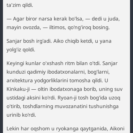
ta'zim qildi.
— Agar biror narsa kerak bo'lsa, — dedi u juda,
mayin ovozda, — iltimos, qo'ng'iroq bosing.
Sanjar bosh irg'adi. Aiko chiqib ketdi, u yana
yolg'iz qoldi.
Keyingi kunlar o'xshash ritm bilan o'tdi. Sanjar
kunduzi qadimiy ibodatxonalarni, bog'larni,
arxitektura yodgorliklarini tomosha qildi. U
Kinkaku-ji — oltin ibodatxonaga borib, uning suv
ustidagi aksini ko'rdi. Ryoan-ji tosh bog'ida uzoq
o'tirib, toshdlarning muvozanatini tushunishga
urinib ko'rdi.
Lekin har oqshom u ryokanga qaytganida, Aikoni