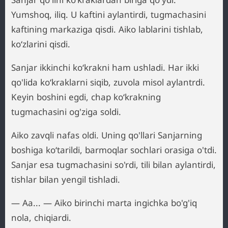
Yumshoq, iliq. U kaftini aylantirdi, tugmachasini
kaftining markaziga qisdi. Aiko lablarini tishlab,
ko‘zlarini qisdi.
Sanjar ikkinchi ko‘krakni ham ushladi. Har ikki
qo'lida ko‘kraklarni siqib, zuvola misol aylantrdi.
Keyin boshini egdi, chap ko‘krakning
tugmachasini og'ziga soldi.
Aiko zavqli nafas oldi. Uning qo'llari Sanjarning
boshiga ko‘tarildi, barmoqlar sochlari orasiga o'tdi.
Sanjar esa tugmachasini so'rdi, tili bilan aylantirdi,
tishlar bilan yengil tishladi.
— Aa... — Aiko birinchi marta ingichka bo'g'iq
nola, chiqiardi.