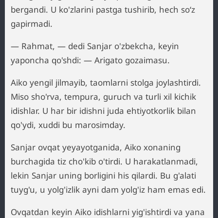
bergandi. U ko'zlarini pastga tushirib, hech so‘z
gapirmadi.
— Rahmat, — dedi Sanjar o'zbekcha, keyin
yaponcha qo'shdi: — Arigato gozaimasu.
Aiko yengil jilmayib, taomlarni stolga joylashtirdi.
Miso sho'rva, tempura, guruch va turli xil kichik
idishlar. U har bir idishni juda ehtiyotkorlik bilan
qo'ydi, xuddi bu marosimday.
Sanjar ovqat yeyayotganida, Aiko xonaning
burchagida tiz cho'kib o'tirdi. U harakatlanmadi,
lekin Sanjar uning borligini his qilardi. Bu g'alati
tuyg'u, u yolg'izlik ayni dam yolg'iz ham emas edi.
Ovqatdan keyin Aiko idishlarni yig'ishtirdi va yana