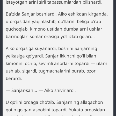
istayotganlarini sirli tabassumlardan bilishardi.
Ba'zida Sanjar boshlardi. Aiko eshikdan kirganda,
u orqasidan yaqinlashib, qo'llarini beliga o'rab
quchoqlab, kimono ustidan dumbalarni ushlar,
barmoqlari sonlar orasiga yo‘l izlab qolardi.
Aiko orqasiga suyanardi, boshini Sanjarning
yelkasiga qo'yardi. Sanjar ikkinchi qo'li bilan
kimonini ochib, sevimli anorlarni topardi — ularni
ushlab, siqardi, tugmachalarini burab, ozor
berardi.
— Sanjar-san... — Aiko shivirlardi.
U qo'lini orqaga cho'zib, Sanjarning allaqachon
qotib qolgan asbobini topardi. Yukata orqasidan