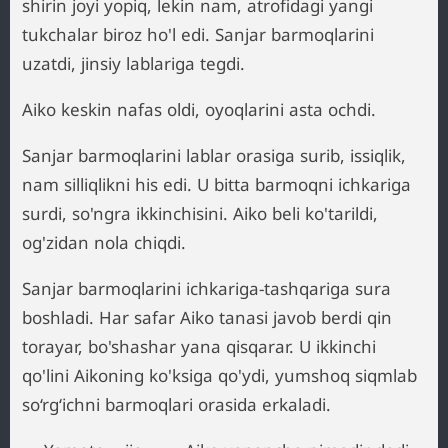
shirin joyi yopiq, lekin nam, atrofidagi yangi
tukchalar biroz ho'l edi. Sanjar barmoqlarini
uzatdi, jinsiy lablariga tegdi.
Aiko keskin nafas oldi, oyoqlarini asta ochdi.
Sanjar barmoqlarini lablar orasiga surib, issiqlik,
nam silliqlikni his edi. U bitta barmoqni ichkariga
surdi, so'ngra ikkinchisini. Aiko beli ko'tarildi,
og'zidan nola chiqdi.
Sanjar barmoqlarini ichkariga-tashqariga sura
boshladi. Har safar Aiko tanasi javob berdi qin
torayar, bo'shashar yana qisqarar. U ikkinchi
qo'lini Aikoning ko'ksiga qo'ydi, yumshoq siqmlab
so‘rg‘ichni barmoqlari orasida erkaladi.