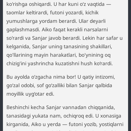
ko'rishga oshiqardi. U har kuni o‘z vaqtida —
taomlar keltirardi, futoni yozardi, kichik
yumushlarga yordam berardi. Ular deyarli
gaplashmasdi. Aiko faqat kerakli narsalarni
so'rardi va Sanjar javob berardi. Lekin har safar u
kelganida, Sanjar uning tanasining shakillari,
qo'llarining mayin harakatlari, bo'ynining oq
chizig'ini yashrincha kuzatishni hush ko‘rardi.
Bu ayolda o‘zgacha nima bor! U qatiy intizomi,
go‘zal odobi, sof go‘zalliki bilan Sanjar qalbida
moyillik uyg‘otar edi.
Beshinchi kecha Sanjar vannadan chiqqanida,
tanasidagi yukata nam, ochiqroq edi. U xonasiga
kirganida, Aiko u yerda — futoni yozib, yostiqlarni