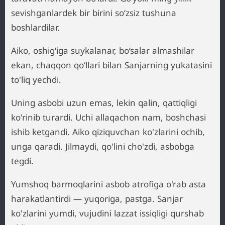
sevishganlardek bir birini so‘zsiz tushuna
boshlardilar.
Aiko, oshig‘iga suykalanar, bo‘salar almashilar
ekan, chaqqon qo‘llari bilan Sanjarning yukatasini
to'liq yechdi.
Uning asbobi uzun emas, lekin qalin, qattiqligi
ko'rinib turardi. Uchi allaqachon nam, boshchasi
ishib ketgandi. Aiko qiziquvchan ko'zlarini ochib,
unga qaradi. Jilmaydi, qo'lini cho'zdi, asbobga
tegdi.
Yumshoq barmoqlarini asbob atrofiga o'rab asta
harakatlantirdi — yuqoriga, pastga. Sanjar
ko'zlarini yumdi, vujudini lazzat issiqligi qurshab