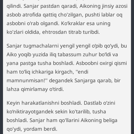
qilindi. Sanjar pastdan qaradi, Aikoning jinsiy azosi
asbob atrofida qattiq cho'zilgan, pushti lablar oq
asbobni o'rab olgandi. Ko‘kraklar esa uning
ko'zlari oldida, ehtrosdan titrab turibdi.
Sanjar tugmachalarni yengil yengil o‘pib qo‘ydi, bu
Aiko yoqib yuzida iliq tabassum zuhur bo‘ldi va
yana pastga tusha boshladi. Asboobni oxirgi qismi
ham to‘liq ichkariga kirgach, ''endi
mamnunmisan!'' degandek Sanjarga qarab, bir
lahza qimirlamay o‘tirdi.
Keyin harakatlanishni boshladi. Dastlab o‘zini
ko‘niktirayotgandek sekin ko'tarilib, tusha
boshladi. Sanjar ham qo'llarini Aikoning beliga
qo'ydi, yordam berdi.