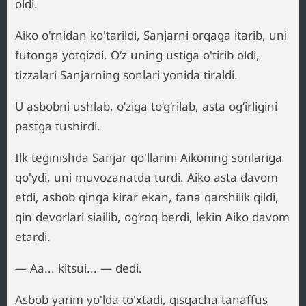
oldi.
Aiko o'rnidan ko'tarildi, Sanjarni orqaga itarib, uni
futonga yotqizdi. O‘z uning ustiga o'tirib oldi,
tizzalari Sanjarning sonlari yonida tiraldi.
U asbobni ushlab, o‘ziga to‘g‘rilab, asta og‘irligini
pastga tushirdi.
Ilk teginishda Sanjar qo'llarini Aikoning sonlariga
qo'ydi, uni muvozanatda turdi. Aiko asta davom
etdi, asbob qinga kirar ekan, tana qarshilik qildi,
qin devorlari siailib, og‘roq berdi, lekin Aiko davom
etardi.
— Aa... kitsui... — dedi.
Asbob yarim yo'lda to'xtadi, qisqacha tanaffus