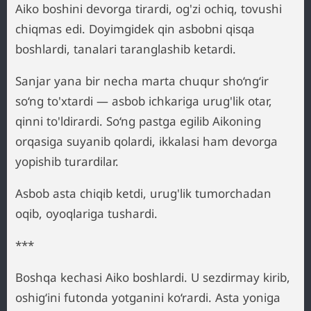
Aiko boshini devorga tirardi, og'zi ochiq, tovushi
chiqmas edi. Doyimgidek qin asbobni qisqa
boshlardi, tanalari taranglashib ketardi.
Sanjar yana bir necha marta chuqur sho‘ng‘ir
so‘ng to'xtardi — asbob ichkariga urug'lik otar,
qinni to'ldirardi. So‘ng pastga egilib Aikoning
orqasiga suyanib qolardi, ikkalasi ham devorga
yopishib turardilar.
Asbob asta chiqib ketdi, urug'lik tumorchadan
oqib, oyoqlariga tushardi.
***
Boshqa kechasi Aiko boshlardi. U sezdirmay kirib,
oshig‘ini futonda yotganini ko‘rardi. Asta yoniga