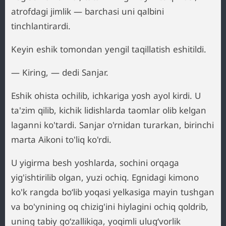
atrofdagi jimlik — barchasi uni qalbini
tinchlantirardi.
Keyin eshik tomondan yengil taqillatish eshitildi.
— Kiring, — dedi Sanjar.
Eshik ohista ochilib, ichkariga yosh ayol kirdi. U
ta'zim qilib, kichik lidishlarda taomlar olib kelgan
laganni ko'tardi. Sanjar o'rnidan turarkan, birinchi
marta Aikoni to'liq ko'rdi.
U yigirma besh yoshlarda, sochini orqaga
yig'ishtirilib olgan, yuzi ochiq. Egnidagi kimono
ko'k rangda bo‘lib yoqasi yelkasiga mayin tushgan
va bo'ynining oq chizig'ini hiylagini ochiq qoldrib,
uning tabiy go‘zallikiga, yoqimli ulug‘vorlik