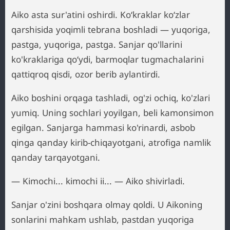
Aiko asta sur'atini oshirdi. Ko‘kraklar ko‘zlar
qarshisida yoqimli tebrana boshladi — yuqoriga,
pastga, yuqoriga, pastga. Sanjar qo'llarini
ko'kraklariga qo‘ydi, barmoqlar tugmachalarini
qattiqroq qisdi, ozor berib aylantirdi.
Aiko boshini orqaga tashladi, og'zi ochiq, ko'zlari
yumiq. Uning sochlari yoyilgan, beli kamonsimon
egilgan. Sanjarga hammasi ko'rinardi, asbob
qinga qanday kirib-chiqayotgani, atrofiga namlik
qanday tarqayotgani.
— Kimochi... kimochi ii... — Aiko shivirladi.
Sanjar o'zini boshqara olmay qoldi. U Aikoning
sonlarini mahkam ushlab, pastdan yuqoriga