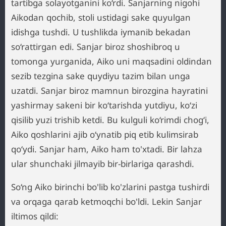
tartibga solayotganini ko‘rdi. Sanjarning nigohi
Aikodan qochib, stoli ustidagi sake quyulgan
idishga tushdi. U tushlikda iymanib bekadan
so‘rattirgan edi. Sanjar biroz shoshibroq u
tomonga yurganida, Aiko uni maqsadini oldindan
sezib tezgina sake quydiyu tazim bilan unga
uzatdi. Sanjar biroz mamnun birozgina hayratini
yashirmay sakeni bir ko‘tarishda yutdiyu, ko‘zi
qisilib yuzi trishib ketdi. Bu kulguli ko‘rimdi chog‘i,
Aiko qoshlarini ajib o‘ynatib piq etib kulimsirab
qo‘ydi. Sanjar ham, Aiko ham to'xtadi. Bir lahza
ular shunchaki jilmayib bir-birlariga qarashdi.
So‘ng Aiko birinchi bo'lib ko'zlarini pastga tushirdi
va orqaga qarab ketmoqchi bo'ldi. Lekin Sanjar
iltimos qildi: