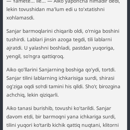
— Yamete... iie... — Aiko yaponcha nimadir dedi,
lekin tovushidan ma'lum edi u to'xtatishni
xohlamasdi.
Sanjar barmoqlarini chiqarib oldi, o'rniga boshini
tushirdi. Lablari jinsin azoga tegdi, tili lablarni
ajratdi. U yalashni boshladi, pastdan yuqoriga,
yengil, so'ngra qattiqroq.
Aiko qo'llarini Sanjarning boshiga qo'ydi, tortdi.
Sanjar tilini lablarning ichkarisiga surdi, shirasi
og'ziga oqdi so‘rdi tamini his qildi. Sho'r, birozgina
achchiq, lekin qiziqarli.
Aiko tanasi burishib, tovushi ko'tarildi. Sanjar
davom etdi, bir barmoqni yana ichkariga surdi,
tilini yuqori ko‘tarib kichik qattiq nuqtani, klitorni