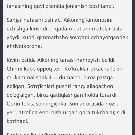
tanasining quyi qismida jonlanish boshlandi.
Sanjar nafasini ushlab, Aikoning kimonosini
ochishga kirishdi — qatlam-qatlam matolar asta
yoydi, xuddi qimmatbaho sovg'ani ochayotgandek
ehtiyotkorona.
Kiyim ostida Aikoning tanasi namoyish bo'ldi.
Chinni kabi, oppoq teri. Ko'kraklar o‘rtacha lekin
mukammal shaklli — dumaloq, biroz pastga
egilgan. So‘rg‘ichlari pushti rang, allaqachon
qo'zg'algan, biroz qattiqlashgan holda turardi.
Qorin tekis, son ingichka. Sonlar orasida nozik
yeri, atrofida endi nish urgan qora tukchalar, sirli
ko‘rinadi.
Sanjar qo'lini ko‘kraklardan biriga qo'ydi.