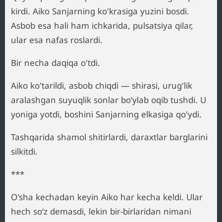
kirdi. Aiko Sanjarning ko'krasiga yuzini bosdi.
Asbob esa hali ham ichkarida, pulsatsiya qilar,
ular esa nafas roslardi.
Bir necha daqiqa o'tdi.
Aiko ko'tarildi, asbob chiqdi — shirasi, urug'lik
aralashgan suyuqlik sonlar bo‘ylab oqib tushdi. U
yoniga yotdi, boshini Sanjarning elkasiga qo'ydi.
Tashqarida shamol shitirlardi, daraxtlar barglarini
silkitdi.
***
O'sha kechadan keyin Aiko har kecha keldi. Ular
hech so‘z demasdi, lekin bir-birlaridan nimani