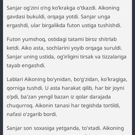
Sanjar og'zini o'ng ko‘krakga o'tkazdi. Aikoning
gavdasi bukuldi, orqaga yotdi. Sanjar unga
ergashdi, ular birgalikda futon ustiga tushishdi.
Futon yumshoq, ostidagi tatami biroz shitrlab
ketdi. Aiko asta, sochlarini yoyib orqaga suruldi.
Sanjar uning ustida, og'irligini tirsak va tizzalariga
tayab engashdi.
Lablari Aikoning bo'ynidan, bo'g'zidan, ko'kragiga,
qorniga tushdi. U asta harakat qilib, har bir joyni
o'pdi, ba'zan yengil bazan iz qolar darajada
chuqurroq. Aikonin tanasi har tegishda tortildi,
nafasi o'zgarib bordi.
Sanjar son soxasiga yetganda, to'xtadi. Aikoning