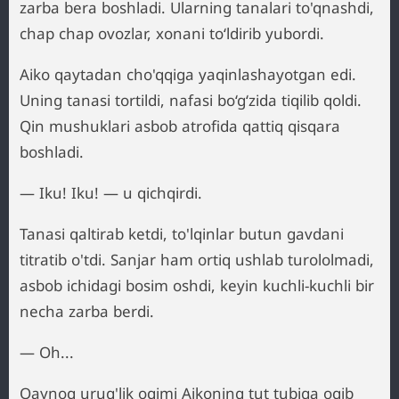
zarba bera boshladi. Ularning tanalari to'qnashdi,
chap chap ovozlar, xonani to‘ldirib yubordi.
Aiko qaytadan cho'qqiga yaqinlashayotgan edi.
Uning tanasi tortildi, nafasi bo‘g‘zida tiqilib qoldi.
Qin mushuklari asbob atrofida qattiq qisqara
boshladi.
— Iku! Iku! — u qichqirdi.
Tanasi qaltirab ketdi, to'lqinlar butun gavdani
titratib o'tdi. Sanjar ham ortiq ushlab turololmadi,
asbob ichidagi bosim oshdi, keyin kuchli-kuchli bir
necha zarba berdi.
— Oh...
Qaynoq urug'lik oqimi Aikoning tut tubiga oqib