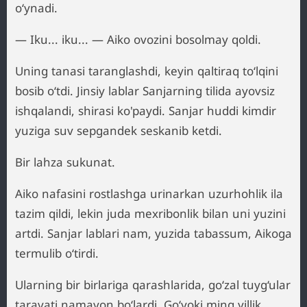
o‘ynadi.
— Iku... iku... — Aiko ovozini bosolmay qoldi.
Uning tanasi taranglashdi, keyin qaltiraq to‘lqini
bosib o‘tdi. Jinsiy lablar Sanjarning tilida ayovsiz
ishqalandi, shirasi ko'paydi. Sanjar huddi kimdir
yuziga suv sepgandek seskanib ketdi.
Bir lahza sukunat.
Aiko nafasini rostlashga urinarkan uzurhohlik ila
tazim qildi, lekin juda mexribonlik bilan uni yuzini
artdi. Sanjar lablari nam, yuzida tabassum, Aikoga
termulib o‘tirdi.
Ularning bir birlariga qarashlarida, go‘zal tuyg‘ular
taravati namayon bo‘lardi. Go‘yoki ming yillik