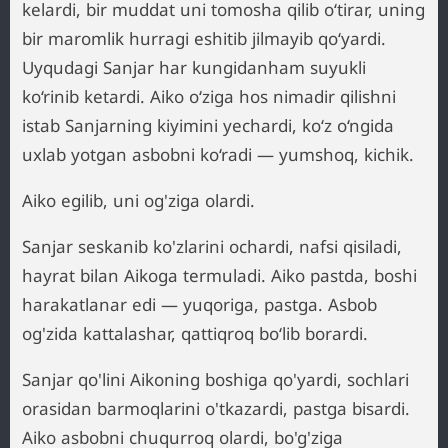
kelardi, bir muddat uni tomosha qilib o‘tirar, uning
bir maromlik hurragi eshitib jilmayib qo‘yardi.
Uyqudagi Sanjar har kungidanham suyukli
ko‘rinib ketardi. Aiko o‘ziga hos nimadir qilishni
istab Sanjarning kiyimini yechardi, ko‘z o‘ngida
uxlab yotgan asbobni ko‘radi — yumshoq, kichik.
Aiko egilib, uni og'ziga olardi.
Sanjar seskanib ko'zlarini ochardi, nafsi qisiladi,
hayrat bilan Aikoga termuladi. Aiko pastda, boshi
harakatlanar edi — yuqoriga, pastga. Asbob
og'zida kattalashar, qattiqroq bo‘lib borardi.
Sanjar qo'lini Aikoning boshiga qo'yardi, sochlari
orasidan barmoqlarini o'tkazardi, pastga bisardi.
Aiko asbobni chuqurroq olardi, bo'g'ziga