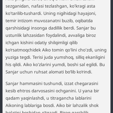
sezganidan, nafasi tezlashgan, ko'kragi asta
ko'tarilib-tushardi. Uning nigihidagi hayajoni,
temir intizom muvozanatni buzib, oqibatda
qarshisidagi insonga dadillik berdi. Sanjar bu
ustunlik lahzasidan foydalindi, avvaliga biroz
ichgan kishini odatiy shilqimligi qilib
ko‘rsatmoqchidek Aiko tomin qo'lini cho'zdi, uning
yuziga tegdi. Terisi juda yumshoq, silliq ekanligini
his qildi. Aiko ko'zlarini yumdi, boshi sal egildi. Bu
Sanjar uchun ruhsat alomati bo‘lib ko‘rindi.
Sanjar hammasini tushundi, izzat chegarasini
kesib ehtros darvosasini ochganini. U yana bir
qadam yaqinlashdi, u titragancha lablarini
Aikoning lablariga bosdi. Aiko bir lahzalik shok
holatini boshidan o‘tqazdi. Biroq qarshilik