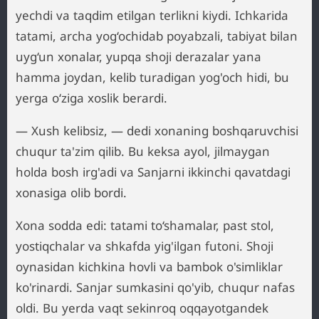
yechdi va taqdim etilgan terlikni kiydi. Ichkarida
tatami, archa yog‘ochidab poyabzali, tabiyat bilan
uyg‘un xonalar, yupqa shoji derazalar yana
hamma joydan, kelib turadigan yog'och hidi, bu
yerga o‘ziga xoslik berardi.
— Xush kelibsiz, — dedi xonaning boshqaruvchisi
chuqur ta'zim qilib. Bu keksa ayol, jilmaygan
holda bosh irg'adi va Sanjarni ikkinchi qavatdagi
xonasiga olib bordi.
Xona sodda edi: tatami to‘shamalar, past stol,
yostiqchalar va shkafda yig'ilgan futoni. Shoji
oynasidan kichkina hovli va bambok o'simliklar
ko'rinardi. Sanjar sumkasini qo'yib, chuqur nafas
oldi. Bu yerda vaqt sekinroq oqqayotgandek