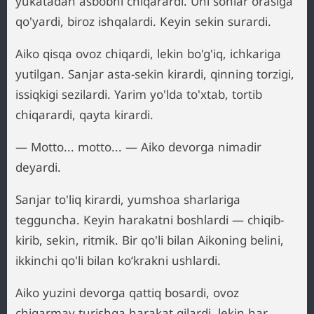
yukatadan asbobni chiqarardi. Uni sonlar orasiga
qo'yardi, biroz ishqalardi. Keyin sekin surardi.
Aiko qisqa ovoz chiqardi, lekin bo'g'iq, ichkariga
yutilgan. Sanjar asta-sekin kirardi, qinning torzigi,
issiqkigi sezilardi. Yarim yo'lda to'xtab, tortib
chiqarardi, qayta kirardi.
— Motto... motto... — Aiko devorga nimadir
deyardi.
Sanjar to'liq kirardi, yumshoa sharlariga
tegguncha. Keyin harakatni boshlardi — chiqib-
kirib, sekin, ritmik. Bir qo'li bilan Aikoning belini,
ikkinchi qo'li bilan ko‘krakni ushlardi.
Aiko yuzini devorga qattiq bosardi, ovoz
chiqarmay turishga harakat qilardi, lekin har