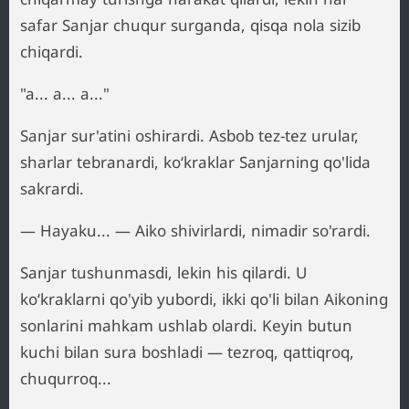
safar Sanjar chuqur surganda, qisqa nola sizib
chiqardi.
"a... a... a..."
Sanjar sur'atini oshirardi. Asbob tez-tez urular,
sharlar tebranardi, ko‘kraklar Sanjarning qo'lida
sakrardi.
— Hayaku... — Aiko shivirlardi, nimadir so'rardi.
Sanjar tushunmasdi, lekin his qilardi. U
ko‘kraklarni qo'yib yubordi, ikki qo'li bilan Aikoning
sonlarini mahkam ushlab olardi. Keyin butun
kuchi bilan sura boshladi — tezroq, qattiqroq,
chuqurroq...