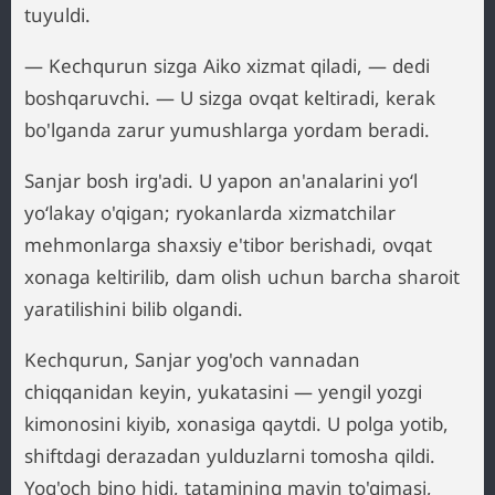
tuyuldi.
— Kechqurun sizga Aiko xizmat qiladi, — dedi
boshqaruvchi. — U sizga ovqat keltiradi, kerak
bo'lganda zarur yumushlarga yordam beradi.
Sanjar bosh irg'adi. U yapon an'analarini yo‘l
yo‘lakay o'qigan; ryokanlarda xizmatchilar
mehmonlarga shaxsiy e'tibor berishadi, ovqat
xonaga keltirilib, dam olish uchun barcha sharoit
yaratilishini bilib olgandi.
Kechqurun, Sanjar yog'och vannadan
chiqqanidan keyin, yukatasini — yengil yozgi
kimonosini kiyib, xonasiga qaytdi. U polga yotib,
shiftdagi derazadan yulduzlarni tomosha qildi.
Yog'och bino hidi, tatamining mayin to'qimasi,