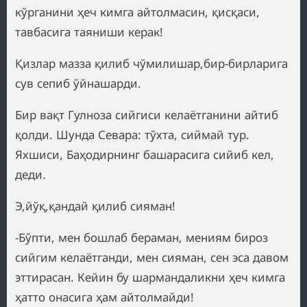
кўрганини ҳеч кимга айтолмасин, қисқаси,
тавбасига таяниши керак!
Қизлар мазза қилиб чўмилишар,бир-бирларига
сув сепиб ўйнашарди.
Бир вақт Гулноза сийгиси келаётганини айтиб
қолди. Шунда Севара: тўхта, сиймай тур.
Яхшиси, Баҳодирнинг башарасига сийиб кел,
деди.
Э,йўқ,қандай қилиб сияман!
-Бўпти, мен бошлаб бераман, мениям бироз
сийгим келаётганди, мен сияман, сен эса давом
эттирасан. Кейин бу шармандаликни ҳеч кимга
ҳатто онасига ҳам айтолмайди!