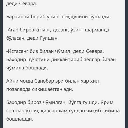
деди Севара.
Барчиной бориб унинг оёқ-қўлини бўшатди.
-Агар бировга ғинг, десанг, ўзинг шарманда
бўласан, деди Гулшан.
-Истасанг биз билан чўмил, деди Севара.
Баҳодир чўчоғини диккайтириб аёллар билан
чўмила бошлади.
Айни чоғда Санобар эри билан ҳар хил
позаларда сикишаётган эди.
Баҳодир бироз чўмилгач, йўлга тушди. Ярим
соатлар ўтгач, қизлар ҳам сувдан чиқиб кийина
бошлашди.