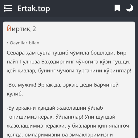
Ertak.top
Йиртиқ 2
Qaynilar bilan
Севара ҳам сувга тушиб чўмила бошлади. Бир
пайт Гулноза Баҳодирнинг чўчоғига кўзи тушди:
ҳой қизлар, бунинг чўчоғи турганини кўринглар!
-Во, мужик! Эркак-да, эркак, деди Барчиной
кулиб.
-Бу эркакни қандай жазолашни ўйлаб
топишимиз керак. Ўйланглар! Уни шундай
жазолашимиз керакки, у бизларни қип-яланғоч
ҳолда, омларимизни ва эмчакларимизни