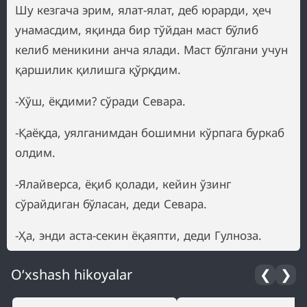
Шу кезгача эрим, ялат-ялат, деб юрарди, ҳеч
унамасдим, яқинда бир тўйдан маст бўлиб
келиб меникини анча ялади. Маст бўлгани учун
қаршилик қилишга қўрқдим.
-Хўш, ёқдими? сўради Севара.
-Қаёқда, уялганимдан бошимни кўрпага буркаб
олдим.
-Ялайверса, ёқиб қолади, кейин ўзинг
сўрайдиган бўласан, деди Севара.
-Ҳа, энди аста-секин ёқаяпти, деди Гулноза.
O‘xshash hikoyalar
❮
❯