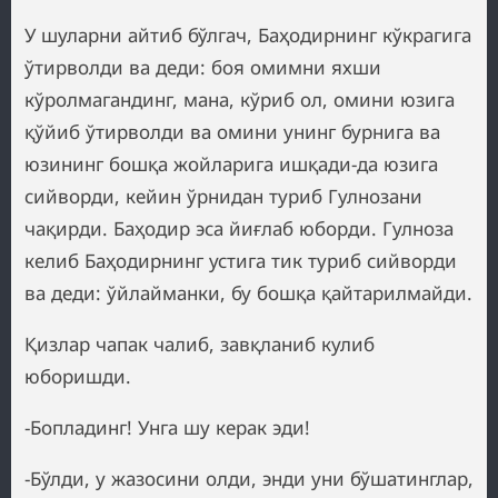
У шуларни айтиб бўлгач, Баҳодирнинг кўкрагига
ўтирволди ва деди: боя омимни яхши
кўролмагандинг, мана, кўриб ол, омини юзига
қўйиб ўтирволди ва омини унинг бурнига ва
юзининг бошқа жойларига ишқади-да юзига
сийворди, кейин ўрнидан туриб Гулнозани
чақирди. Баҳодир эса йиғлаб юборди. Гулноза
келиб Баҳодирнинг устига тик туриб сийворди
ва деди: ўйлайманки, бу бошқа қайтарилмайди.
Қизлар чапак чалиб, завқланиб кулиб
юборишди.
-Бопладинг! Унга шу керак эди!
-Бўлди, у жазосини олди, энди уни бўшатинглар,