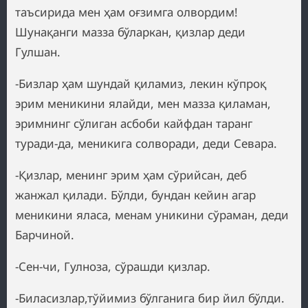
таъсирида мен ҳам оғзимга олвордим!
Шунақанги мазза бўларкан, қизлар деди
Гулшан.
-Бизлар ҳам шундай қиламиз, лекин кўпроқ
эрим меникини ялайди, мен мазза қиламан,
эримнинг сўлиган асбоби кайфдан таранг
туради-да, меникига солворади, деди Севара.
-Қизлар, менинг эрим ҳам сўрийсан, деб
жанжал қилади. Бўлди, бундан кейин агар
меникини яласа, менам уникини сўраман, деди
Барчиной.
-Сен-чи, Гулноза, сўрашди қизлар.
-Биласизлар,тўйимиз бўлганига бир йил бўлди.