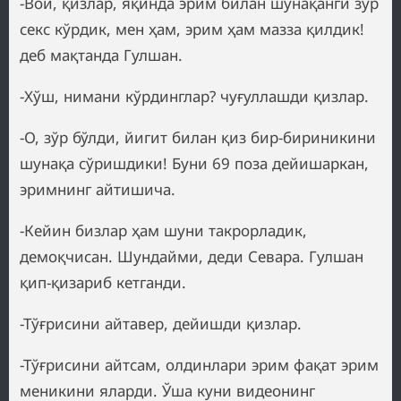
-Вой, қизлар, яқинда эрим билан шунақанги зўр
секс кўрдик, мен ҳам, эрим ҳам мазза қилдик!
деб мақтанда Гулшан.
-Хўш, нимани кўрдинглар? чуғуллашди қизлар.
-О, зўр бўлди, йигит билан қиз бир-бириникини
шунақа сўришдики! Буни 69 поза дейишаркан,
эримнинг айтишича.
-Кейин бизлар ҳам шуни такрорладик,
демоқчисан. Шундайми, деди Севара. Гулшан
қип-қизариб кетганди.
-Тўғрисини айтавер, дейишди қизлар.
-Тўғрисини айтсам, олдинлари эрим фақат эрим
меникини яларди. Ўша куни видеонинг