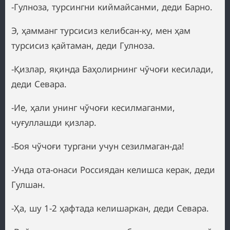
-Гулноза, турсингни киймайсанми, деди Барно.
Э, ҳамманг турсисиз келибсан-ку, мен ҳам
турсисиз қайтаман, деди Гулноза.
-Қизлар, яқинда Баҳолирнинг чўчоғи кесилади,
деди Севара.
-Ие, ҳали унинг чўчоғи кесилмаганми,
чуғуллашди қизлар.
-Боя чўчоғи тургани учун сезилмаган-да!
-Унда ота-онаси Россиядан келишса керак, деди
Гулшан.
-Ҳа, шу 1-2 ҳафтада келишаркан, деди Севара.