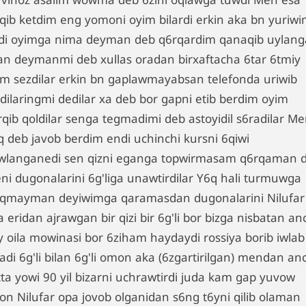
iqib ketdim eng yomoni oyim bilardi erkin aka bn yuriwi
di oyimga nima deyman deb q6rqardim qanaqib uylan
an deymanmi deb xullas oradan birxaftacha 6tar 6tmiy
im sezdilar erkin bn gaplawmayabsan telefonda uriwib
ldilaringmi dedilar xa deb bor gapni etib berdim oyim
rqib qoldilar senga tegmadimi deb astoyidil s6radilar M
q deb javob berdim endi uchinchi kursni 6qiwi
wlanganedi sen qizni eganga topwirmasam q6rqaman 
ni dugonalarini 6g'liga unawtirdilar Y6q hali turmuwga
iqmayman deyiwimga qaramasdan dugonalarini Nilufar
 eridan ajrawgan bir qizi bir 6g'li bor bizga nisbatan a
y oila mowinasi bor 6ziham haydaydi rossiya borib iwlab
adi 6g'li bilan 6g'li omon aka (6zgartirilgan) mendan an
tta yowi 90 yil bizarni uchrawtirdi juda kam gap yuvow
son Nilufar opa jovob olganidan s6ng t6yni qilib olaman