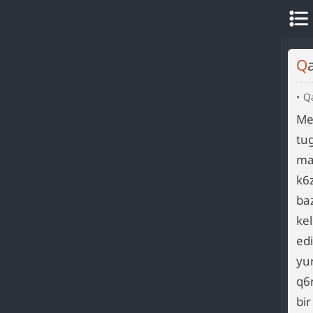
Qa
Me
tu
ma
k6z
ba
ke
edi
yu
q6
bir