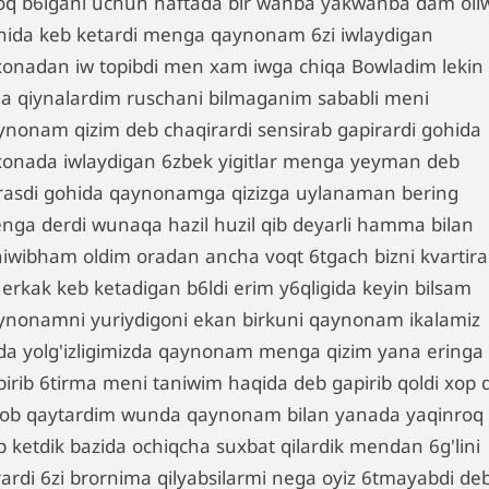
oq b6lgani uchun haftada bir wanba yakwanba dam oli
nida keb ketardi menga qaynonam 6zi iwlaydigan
xonadan iw topibdi men xam iwga chiqa Bowladim lekin
da qiynalardim ruschani bilmaganim sababli meni
ynonam qizim deb chaqirardi sensirab gapirardi gohida
xonada iwlaydigan 6zbek yigitlar menga yeyman deb
rasdi gohida qaynonamga qizizga uylanaman bering
nga derdi wunaqa hazil huzil qib deyarli hamma bilan
niwibham oldim oradan ancha voqt 6tgach bizni kvartir
 erkak keb ketadigan b6ldi erim y6qligida keyin bilsam
ynonamni yuriydigoni ekan birkuni qaynonam ikalamiz
da yolg'izligimizda qaynonam menga qizim yana eringa
pirib 6tirma meni taniwim haqida deb gapirib qoldi xop 
vob qaytardim wunda qaynonam bilan yanada yaqinroq
p ketdik bazida ochiqcha suxbat qilardik mendan 6g'lini
rardi 6zi brornima qilyabsilarmi nega oyiz 6tmayabdi de