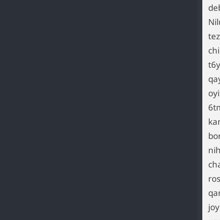
deb
Ni
tez
chi
t6
qa
oy
6t
ka
bo
ni
ch
ro
qa
jo