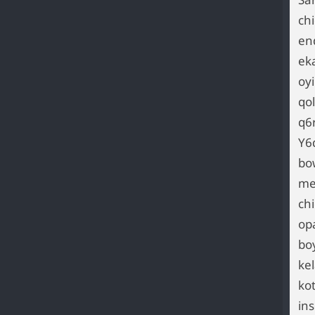
ch
en
ek
oy
qo
q6
Y6
bo
me
ch
opa
bo
kel
ko
in