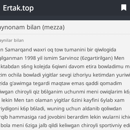
Ertak.top
Qaynonam bilan (mezza)
ynilar bilan
n Samarqand waxri oq tow tumanini bir qiwlogida
gilganman 1998 yil ismim Sarvinoz (6zgartirilgan) Men
ktabdan s6ng kolejda 6qiwni davom etira bowladimu m
im ochila bowladi yigitlar sevgi izhoriyu ketimdan yuriw
zida g'awimga tegardi maqtaw emas qaddi qomadim
liwgan chiroyli qiz b6lganim uchunmi meni owiqlarim k6
 lekin Men tan olaman yigitlar 6zini kayfini 6ylab xam
riydigoni k6p b6ladi, wuning uchun aldanib qoliwdan
rqib hammasiga rad jovobini berardim lekin wularni ich
 bola meni 6ziga jalb qildi keliwgan chiroyli sportivniy ed