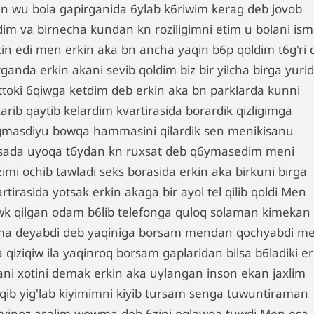
n wu bola gapirganida 6ylab k6riwim kerag deb jovob
ldim va birnecha kundan kn roziligimni etim u bolani ism
kin edi men erkin aka bn ancha yaqin b6p qoldim t6g'ri 
ganda erkin akani sevib qoldim biz bir yilcha birga yurid
ttoki 6qiwga ketdim deb erkin aka bn parklarda kunni
arib qaytib kelardim kvartirasida borardik qizligimga
gmasdiyu bowqa hammasini qilardik sen menikisanu
sada uyoqa t6ydan kn ruxsat deb q6ymasedim meni
imi ochib tawladi seks borasida erkin aka birkuni birga
rtirasida yotsak erkin akaga bir ayol tel qilib qoldi Men
wk qilgan odam b6lib telefonga quloq solaman kimekan
ma deyabdi deb yaqiniga borsam mendan qochyabdi m
 qiziqiw ila yaqinroq borsam gaplaridan bilsa b6ladiki er
ani xotini demak erkin aka uylangan inson ekan jaxlim
iqib yig'lab kiyimimni kiyib tursam senga tuwuntiraman
rvinoz asalim wowma deb 6zini oqlawga tuwdi Men esa