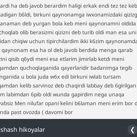
lardi ha deb javob berardim haligi erkak endi tez tez ke
tadigan b6ldi, birkuni qaynonamga iwxonamizdaki qiziz
lanaman deb yurgan bola keb meni qaynonamni oldida
hoqlab olib berasizmi qizizni deb turib oldi man esa uni
lidan chiqiw uchun tipirchilardim ikki k6zim qaynonamd
i qaynonam esa ha ol deb javob berdida menga qarab
ini qisib q6ydi meni esa etlarim jimirlab ketdi meni
qamdan quchoqlaganida qayerlaridir badanimga tegib
linganida u bola juda w6x edi birkuni iwlab tursam
qamdan kelib sarvinoz deb chaqirdi labbay deb 6girilgan
im labimdan 6pib oldi wunda gapirdim nega unaqa
lyabsiz Men nilufar opani kelini b6laman meni erim bor 
nda past ovozda ( davomi bor
shash hikoyalar
❮