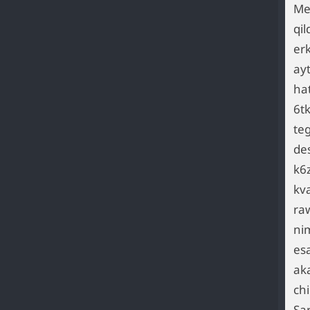
Me
qi
er
ayt
ha
6tk
te
de
k6z
kva
ra
ni
esa
ak
ch
Sa