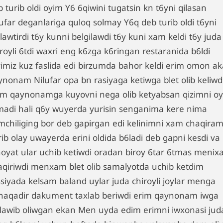
 turib oldi oyim Y6 6qiwini tugatsin kn t6yni qilasan
lufar deganlariga quloq solmay Y6q deb turib oldi t6yni
lawtirdi t6y kunni belgilawdi t6y kuni xam keldi t6y juda
royli 6tdi waxri eng k6zga k6ringan restaranida b6ldi
yimiz kuz faslida edi birzumda bahor keldi erim omon ak
ynonam Nilufar opa bn rasiyaga ketiwga blet olib keliwd
im qaynonamga kuyovni nega olib ketyabsan qizimni oy
madi hali q6y wuyerda yurisin senganima kere nima
mchiliging bor deb gapirgan edi kelinimni xam chaqira
rib olay uwayerda erini oldida b6ladi deb gapni kesdi va
hoyat ular uchib ketiwdi oradan biroy 6tar 6tmas meni
aqiriwdi menxam blet olib samalyotda uchib ketdim
ssiyada kelsam baland uylar juda chiroyli joylar menga
naqadir dakument taxlab beriwdi erim qaynonam iwga
ylawib oliwgan ekan Men uyda edim erimni iwxonasi jud