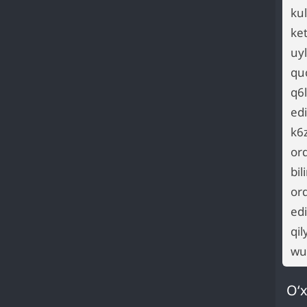
ku
ke
uy
quc
q6
ed
k6z
or
bi
or
ed
qi
wu
O‘x