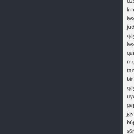
uz
ku
iw
ju
qa
iw
qa
me
ta
bir
qa
uy
ga
ja
b6
s6