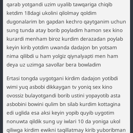
qarab yotgandi uzim uyalib tawqariga chiqib
ketdim 18dagi ukolini qilolmay qoldim
dugonalarim bn gapdan kechro qaytganim uchun
sung tunda atay borib poyladim hamon sex kino
kurardi menham biroz kurdim derazadan poylab
keyin kirib yotdim uwanda dadajon bn yotsam
nima qilibdi u ham yolgiz qiynalyapti men ham
deya uz uzimga savollar bera bowladim
Ertasi tongda uygotgani kirdim dadajon yotibdi
wimi yuq asbobi dikkaygan tv yoniq sex kino
ovossiz bulayotgandi borib ustini yopayotib asta
asbobini bowini qulim bn silab kurdim kottagina
edi uglida esa aksi keyin yopib quyib uygotim
nonuwta qildik sung uy iwlari 10 da yoniga ukol
qiliwga kirdim ewikni taqillatmay kirib yuboribman