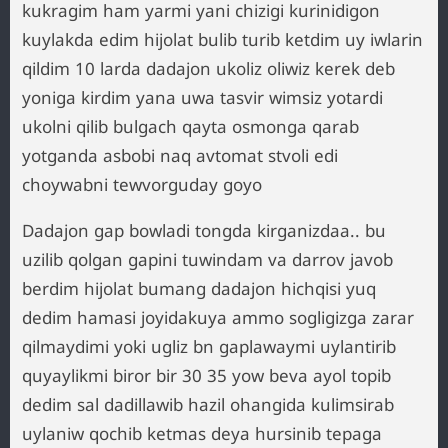
kukragim ham yarmi yani chizigi kurinidigon
kuylakda edim hijolat bulib turib ketdim uy iwlarin
qildim 10 larda dadajon ukoliz oliwiz kerek deb
yoniga kirdim yana uwa tasvir wimsiz yotardi
ukolni qilib bulgach qayta osmonga qarab
yotganda asbobi naq avtomat stvoli edi
choywabni tewvorguday goyo
Dadajon gap bowladi tongda kirganizdaa.. bu
uzilib qolgan gapini tuwindam va darrov javob
berdim hijolat bumang dadajon hichqisi yuq
dedim hamasi joyidakuya ammo sogligizga zarar
qilmaydimi yoki ugliz bn gaplawaymi uylantirib
quyaylikmi biror bir 30 35 yow beva ayol topib
dedim sal dadillawib hazil ohangida kulimsirab
uylaniw qochib ketmas deya hursinib tepaga