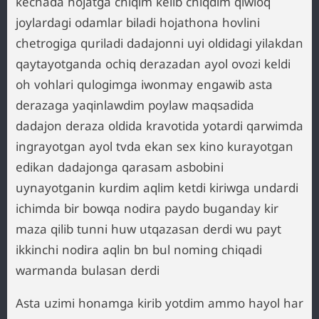
kechada hojatga chiqim kelib chiqdim qiwloq
joylardagi odamlar biladi hojathona hovlini
chetrogiga quriladi dadajonni uyi oldidagi yilakdan
qaytayotganda ochiq derazadan ayol ovozi keldi
oh vohlari qulogimga iwonmay engawib asta
derazaga yaqinlawdim poylaw maqsadida
dadajon deraza oldida kravotida yotardi qarwimda
ingrayotgan ayol tvda ekan sex kino kurayotgan
edikan dadajonga qarasam asbobini
uynayotganin kurdim aqlim ketdi kiriwga undardi
ichimda bir bowqa nodira paydo buganday kir
maza qilib tunni huw utqazasan derdi wu payt
ikkinchi nodira aqlin bn bul noming chiqadi
warmanda bulasan derdi
Asta uzimi honamga kirib yotdim ammo hayol har