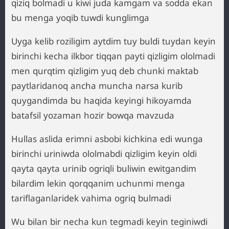
qiziq bolmadi u kiwi juda kamgam va sodda ekan
bu menga yoqib tuwdi kunglimga
Uyga kelib roziligim aytdim tuy buldi tuydan keyin
birinchi kecha ilkbor tiqqan payti qizligim ololmadi
men qurqtim qizligim yuq deb chunki maktab
paytlaridanoq ancha muncha narsa kurib
quygandimda bu haqida keyingi hikoyamda
batafsil yozaman hozir bowqa mavzuda
Hullas aslida erimni asbobi kichkina edi wunga
birinchi uriniwda ololmabdi qizligim keyin oldi
qayta qayta urinib ogriqli buliwin ewitgandim
bilardim lekin qorqqanim uchunmi menga
tariflaganlaridek vahima ogriq bulmadi
Wu bilan bir necha kun tegmadi keyin teginiwdi