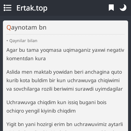
Ertak.top
Qaynotam bn
Qaynilar bilan
Agar bu tama yoqmasa uqimaganiz yaxwi negativ
komentdan kura
Aslida men maktab yowidan beri anchagina quto
kurib kota buldim bir kun uchrawuvga chiqiwimi
va sovchilarga rozili beriwimi surawdi uyimdagilar
Uchrawuvga chiqdim kun issiq bugani bois
ochiqro yengil kiyinib chiqdim
Yigit bn yani hozirgi erim bn uchrawuvimiz aytarli