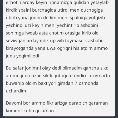
erhotinlarday keyin honamizga qulidan yetaylab
kirdik spalni burchagida utirdi men quchogiga
utirib yana jonim dedim meni spalniga yotqizib
yechindi uzi keyin meni yechintirib asbobini
sonimga iwqab asta chotim orasiga kirib oldi
seviwganlarday edik upiwib tuymasdik asbobi
kirayotganda yana uwa ogriqni his etdim ammo
juda yoqimli edi
Bu safar jonimni olay dedi bilmadim qancha sikdi
ammo juda uzoq sikdi qutogga tuydirdi ucvmarta
buwanib oldim baxtiyorligimdan 7 osmonda
uchardim
Davomi bor ammo fikrlarizga qarab chiqaraman
koment kutib qolaman