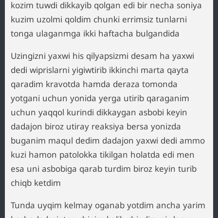
kozim tuwdi dikkayib qolgan edi bir necha soniya
kuzim uzolmi qoldim chunki errimsiz tunlarni
tonga ulaganmga ikki haftacha bulgandida
Uzingizni yaxwi his qilyapsizmi desam ha yaxwi
dedi wiprislarni yigiwtirib ikkinchi marta qayta
qaradim kravotda hamda deraza tomonda
yotgani uchun yonida yerga utirib qaraganim
uchun yaqqol kurindi dikkaygan asbobi keyin
dadajon biroz utiray reaksiya bersa yonizda
buganim maqul dedim dadajon yaxwi dedi ammo
kuzi hamon patolokka tikilgan holatda edi men
esa uni asbobiga qarab turdim biroz keyin turib
chiqb ketdim
Tunda uyqim kelmay oganab yotdim ancha yarim