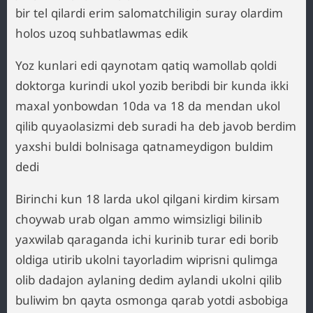
bir tel qilardi erim salomatchiligin suray olardim
holos uzoq suhbatlawmas edik
Yoz kunlari edi qaynotam qatiq wamollab qoldi
doktorga kurindi ukol yozib beribdi bir kunda ikki
maxal yonbowdan 10da va 18 da mendan ukol
qilib quyaolasizmi deb suradi ha deb javob berdim
yaxshi buldi bolnisaga qatnameydigon buldim
dedi
Birinchi kun 18 larda ukol qilgani kirdim kirsam
choywab urab olgan ammo wimsizligi bilinib
yaxwilab qaraganda ichi kurinib turar edi borib
oldiga utirib ukolni tayorladim wiprisni qulimga
olib dadajon aylaning dedim aylandi ukolni qilib
buliwim bn qayta osmonga qarab yotdi asbobiga