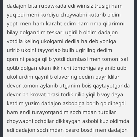
dadajon bita rubawkada edi wimsiz trusigi ham
yuq edi meni kurdiyu choywabni kutarib oldini
yopti men ham karaht edim ham nma qilarimni
bilay qolgandim teskari ugirilib oldim dadajon
yotdila keling ukolgami dedila ha deb yoniga
utirib ukolni tayyorlab bulib ugiriling dedim
qornini pasga qilib yotdi dumbasi men tomoni sal
qotib qolgan ekan ikkinchi tomoniga aylanib utib
ukol urdim qayrilib olavering dedim qayrildilar
devor tomon aylanib utganim bois qaytayotganda
devor bn krovat orasi torlik qilib yiqilib voy deya
ketdim yuzim dadajon asbobiga borib qoldi tegdi
ham endi turayotgandim sochimdan tutdilar
choywabni ochdilar dikkaygan asbobi kuz oldimda
edi dadajon sochimdan pasro bosdi men dadajon