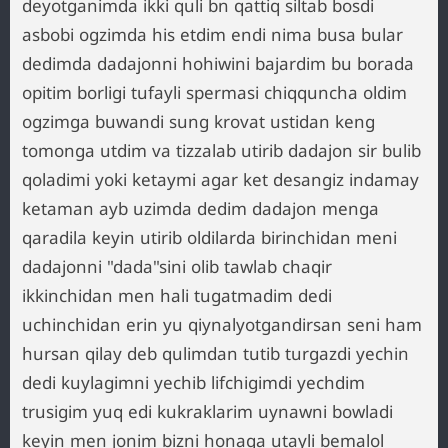
deyotganimda ikki quli bn qattiq siltab bosdi
asbobi ogzimda his etdim endi nima busa bular
dedimda dadajonni hohiwini bajardim bu borada
opitim borligi tufayli spermasi chiqquncha oldim
ogzimga buwandi sung krovat ustidan keng
tomonga utdim va tizzalab utirib dadajon sir bulib
qoladimi yoki ketaymi agar ket desangiz indamay
ketaman ayb uzimda dedim dadajon menga
qaradila keyin utirib oldilarda birinchidan meni
dadajonni "dada"sini olib tawlab chaqir
ikkinchidan men hali tugatmadim dedi
uchinchidan erin yu qiynalyotgandirsan seni ham
hursan qilay deb qulimdan tutib turgazdi yechin
dedi kuylagimni yechib lifchigimdi yechdim
trusigim yuq edi kukraklarim uynawni bowladi
keyin men jonim bizni honaga utayli bemalol