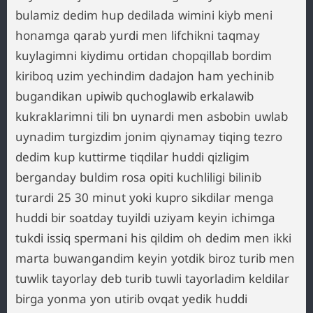
bulamiz dedim hup dedilada wimini kiyb meni
honamga qarab yurdi men lifchikni taqmay
kuylagimni kiydimu ortidan chopqillab bordim
kiriboq uzim yechindim dadajon ham yechinib
bugandikan upiwib quchoglawib erkalawib
kukraklarimni tili bn uynardi men asbobin uwlab
uynadim turgizdim jonim qiynamay tiqing tezro
dedim kup kuttirme tiqdilar huddi qizligim
berganday buldim rosa opiti kuchliligi bilinib
turardi 25 30 minut yoki kupro sikdilar menga
huddi bir soatday tuyildi uziyam keyin ichimga
tukdi issiq spermani his qildim oh dedim men ikki
marta buwangandim keyin yotdik biroz turib men
tuwlik tayorlay deb turib tuwli tayorladim keldilar
birga yonma yon utirib ovqat yedik huddi