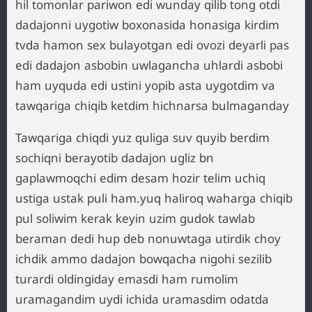
hil tomonlar pariwon edi wunday qilib tong otdi
dadajonni uygotiw boxonasida honasiga kirdim
tvda hamon sex bulayotgan edi ovozi deyarli pas
edi dadajon asbobin uwlagancha uhlardi asbobi
ham uyquda edi ustini yopib asta uygotdim va
tawqariga chiqib ketdim hichnarsa bulmaganday
Tawqariga chiqdi yuz quliga suv quyib berdim
sochiqni berayotib dadajon ugliz bn
gaplawmoqchi edim desam hozir telim uchiq
ustiga ustak puli ham.yuq haliroq waharga chiqib
pul soliwim kerak keyin uzim gudok tawlab
beraman dedi hup deb nonuwtaga utirdik choy
ichdik ammo dadajon bowqacha nigohi sezilib
turardi oldingiday emasdi ham rumolim
uramagandim uydi ichida uramasdim odatda