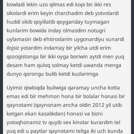
bowladi lekin uzo qilmas edi kopi bn ikki res
sikolardi erim keyin charchadim deb yotvolardi
huddi sikib qoyillatib qoyganday tuymagan
kunlarim bowida inday olmasdim notugri
uylamasin deb ehtiroslarim uygonardiyu sunardi
ilojsiz yotardim indamay bir yilcha utdi erim
qozogistonga bir ikki oyga boriwin aytdi men yuq
desam ham quloq solmay ketdi uwanda menga
dunyo qorongu bulib ketdi kuzlarimga
Uyimiz qiwloqda buliwiga qaramay uncha kotta
emas edi bir mehmon hona bir bolalar honasi bir
qaynotami (qaynonam ancha oldin 2012 yil utib
ketgan ekan kasalikdan) honasi va bizni
yotoqhonamiz tv quyib sex kinolar kurardim tel
yuq edi u paytlar qaynotami teliga iki uch kunda