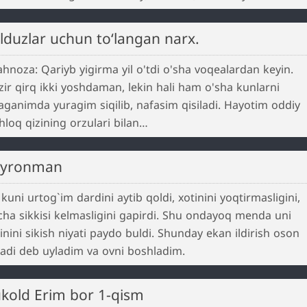
ulduzlar uchun to‘langan narx.
hnoza: Qariyb yigirma yil o'tdi o'sha voqealardan keyin.
ir qirq ikki yoshdaman, lekin hali ham o'sha kunlarni
aganimda yuragim siqilib, nafasim qisiladi. Hayotim oddiy
hloq qizining orzulari bilan…
ayronman
 kuni urtog`im dardini aytib qoldi, xotinini yoqtirmasligini,
ha sikkisi kelmasligini gapirdi. Shu ondayoq menda uni
inini sikish niyati paydo buldi. Shunday ekan ildirish oson
adi deb uyladim va ovni boshladim.
ukold Erim bor 1-qism