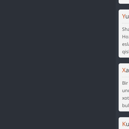
Y
Sha
Hoz
esl
qis
X
Bir
unc
xot
bul
K