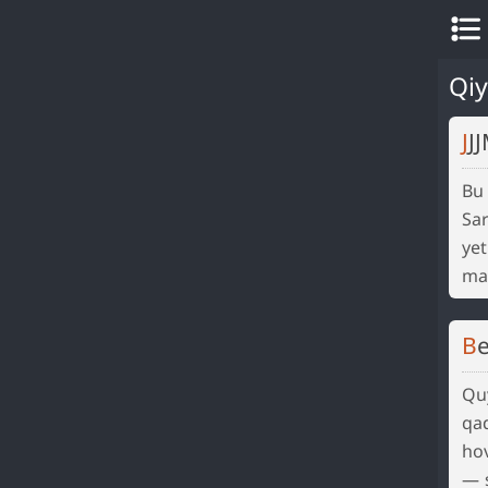
Qiy
J
Bu 
Sar
yet
man
Quy
qad
hov
— s