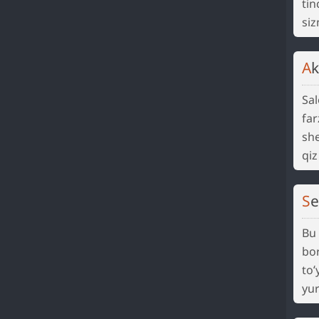
tin
siz
A
Sa
fa
sh
qiz
S
Bu
bor
toʻ
yu