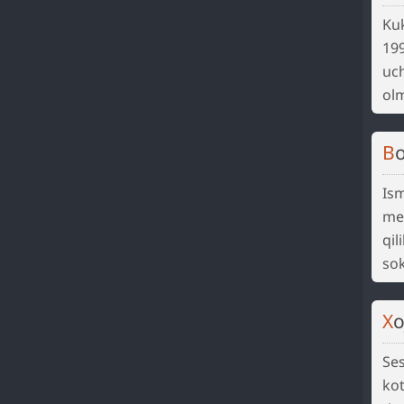
Ku
199
uc
ol
B
Ism
men
qil
sok
X
Ses
ko