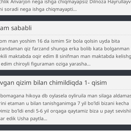
chlik Anvarjon nega ishga chiqmayapsiz Dilnoza Hayrullay
ni soradi nega ishga chiqmayapti…
kam sababli
lom man yoshim 16 da ismim Sir bola qolsin uyda bita
rzandaman qiz farzand shunga erka bolib kata bolganman
ekili maktabda oqir edim 8 sinifman man maktabda kelish
 edim chiroyli figuraman oziga yarasha…
evgan qizim bilan chimildiqda 1- qisim
 bomagana hikoya db oylasela oyliruila man silaga aldama
ini etaman u bilan tanishganimga 7 yil boʻldi bizani kecha
yimiz boʻldi endi 5-6 yil orqaga qaytamiz biza u payt sevish
rar edik Usha paytla…