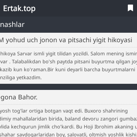
Ertak.top
nashlar
JJM yohud uch jonon va pitsachi yigit hikoyasi
hikoya Sarvar ismli yigit tilidan yozildi. Salom mening ism
var . Talabalikdan bo'sh paytda pitsani buyurtma qilgan jo
kazib kun ko'raman.Bir kuni deyarli barcha buyurtmalarni
ziliga yetkazdim.
Begona Bahor.
osh tog'lar ortiga botgan vaqt edi. Buxoro shahrining
imiy mahallalaridan birida, baland devoru zangori gumbaz
lida kechqurun jimlik cho'kardi. Bu Hoji Ibrohim akaning u
hahar savdogarlaridan boy, salovatli, oltmish yoshlik kishi