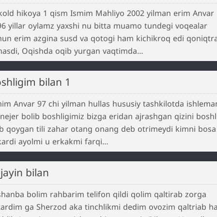
kold hikoya 1 qism Ismim Mahliyo 2002 yilman erim Anvar
6 yillar oylamz yaxshi nu bitta muamo tundegi voqealar
hun erim azgina susd va qotogi ham kichikroq edi qoniqtr
masdi, Oqishda oqib yurgan vaqtimda…
oshligim bilan 1
im Anvar 97 chi yilman hullas hususiy tashkilotda ishlema
ejer bolib boshligimiz bizga eridan ajrashgan qizini boshl
ib qoygan tili zahar otang onang deb otrimeydi kimni bosa
ardi ayolmi u erkakmi farqi…
ojayin bilan
hanba bolim rahbarim telifon qildi qolim qaltirab zorga
tardim ga Sherzod aka tinchlikmi dedim ovozim qaltriab h