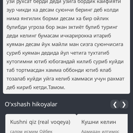
O‘xshash hikoyalar
❮
❯
Kushni qiz (real voqeya)
Кушни келин
салом исмим Ойбек
Адмидан илтимос