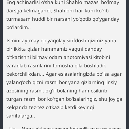
Eng achinarlisi o'sha kuni Shahlo mazasi bo'lmay
darsga kelmagandi, Shahloni har kuni ko'rib
turmasam huddi bir narsani yo'qotib qo'yganday
bo'lardim..
Ismini aytmay qo'yaqolay sinfdosh qizimiz yana
bir ikkita qizlar hammamiz vaqtni qanday
o'tkazishni bilmay odam anotomiyasi kitobini
varaqlab rasmlarini tomosha qila boshladik
bekorchilikdan... Agar eslasalaringizda bo'lsa agar
yalang'och qizni rasmi bor yana qizlarning jinsiy
azosining rasmi, o'g'il bolaning ham osiltirib
turgan rasmi bor ko'rgan bo'lsalaringiz, shu joyiga
kelganda tez-tez o'tkazib ketdi keyingi
sahifalarga..
- Ha .. Nega o'tkazayapsan ko'raylik qanaqa rasm