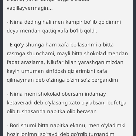
vaqillayvermagin...
- Nima deding hali men kampir bo'lib qoldimmi
deya mendan qattiq xafa bo'lib qoldi.
- E qo'y shunga ham xafa bo'lasanmi a bitta
rasmga shunchami, mayli bitta shokolad mendan
faqat arazlama, Nilufar bilan yarashganimizdan
keyin umuman sinfdosh qizlarimizni xafa
qilmayman deb o'zimga o'zim so'z bergandim
- Nima meni shokolad obersam indamay
ketaveradi deb o'ylasang xato o'ylabsan, bufetga
olib tushasanda napitka olib berasan
- Bori shumi bitta napitka ekanu, men o'yladimki
hozir jonimni so'raydi deb qo'rqib turgandim