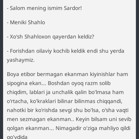
- Salom mening ismim Sardor!
- Meniki Shahlo
- Xo'sh Shahloxon qayerdan keldiz?
- Forishdan oilaviy kochib keldik endi shu yerda
yashaymiz.
Boya etibor bermagan ekanman kiyinishlar ham
sipogina ekan... Boshdan oyoq razm solib
chiqdim, lablari ja unchalik qalin bo'lmasa ham
o'rtacha, ko'kraklari bilinar bilinmas chiqqandi,
nahotki bir ko'rishda sevgi shu bo'lsa, o'sha vaqti
men sezmagan ekanman.. Keyin bilsam uni sevib
qolgan ekanman... Nimagadir o'ziga mahliyo qildi
qo'ydida