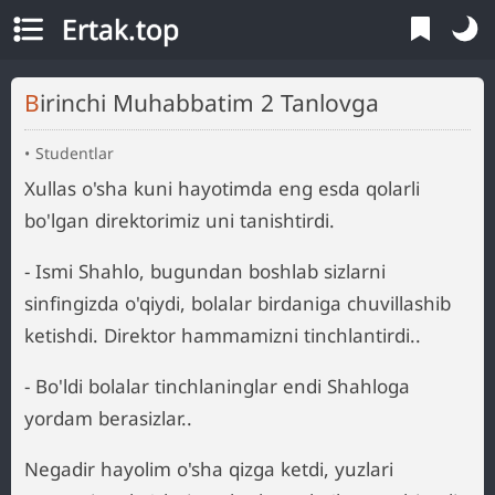
Ertak.top
Birinchi Muhabbatim 2 Tanlovga
Studentlar
Xullas o'sha kuni hayotimda eng esda qolarli
bo'lgan direktorimiz uni tanishtirdi.
- Ismi Shahlo, bugundan boshlab sizlarni
sinfingizda o'qiydi, bolalar birdaniga chuvillashib
ketishdi. Direktor hammamizni tinchlantirdi..
- Bo'ldi bolalar tinchlaninglar endi Shahloga
yordam berasizlar..
Negadir hayolim o'sha qizga ketdi, yuzlari