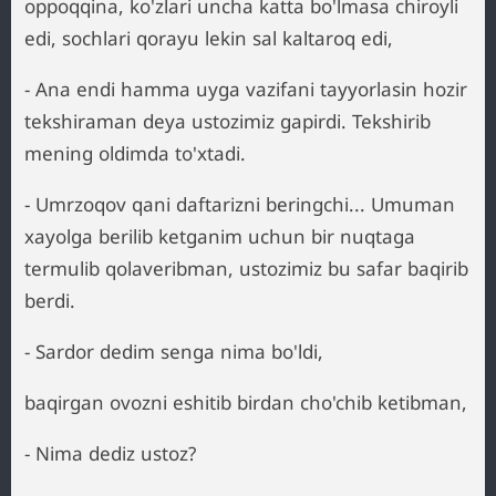
oppoqqina, ko'zlari uncha katta bo'lmasa chiroyli
edi, sochlari qorayu lekin sal kaltaroq edi,
- Ana endi hamma uyga vazifani tayyorlasin hozir
tekshiraman deya ustozimiz gapirdi. Tekshirib
mening oldimda to'xtadi.
- Umrzoqov qani daftarizni beringchi... Umuman
xayolga berilib ketganim uchun bir nuqtaga
termulib qolaveribman, ustozimiz bu safar baqirib
berdi.
- Sardor dedim senga nima bo'ldi,
baqirgan ovozni eshitib birdan cho'chib ketibman,
- Nima dediz ustoz?