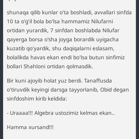
shunaqa qilib kunlar o'ta boshladi, avvallari sinfda
10 ta o'g'il bola bo'lsa hammamiz Nilufarni
ortidan yurardik, 7 sinfdan boshlabda Nilufar
qayerga borsa o'sha joyga borardik uyigacha
kuzatib qo'yardik, shu daqiqalarni eslasam,
bolalikda havas ekan endi bo'lsa butun sinfimiz
bollari Shahloni ortidan qolmasdik.
Bir kuni ajoyib holat yuz berdi. Tanaffusda
o'tiruvdik keyingi darsga tayyorlanib, Obid degan
sinfdoshim kirib keldida:
- Uraaaa!!! Algebra ustozimiz kelmas ekan..
Hamma xursand!!!