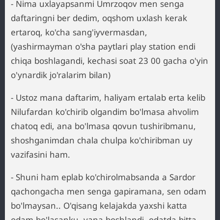
- Nima uxlayapsanmi Umrzoqov men senga
daftaringni ber dedim, oqshom uxlash kerak
ertaroq, ko'cha sang'iyvermasdan,
(yashirmayman o'sha paytlari play station endi
chiqa boshlagandi, kechasi soat 23 00 gacha o'yin
o'ynardik jo'ralarim bilan)
- Ustoz mana daftarim, haliyam ertalab erta kelib
Nilufardan ko'chirib olgandim bo'lmasa ahvolim
chatoq edi, ana bo'lmasa qovun tushiribmanu,
shoshganimdan chala chulpa ko'chiribman uy
vazifasini ham.
- Shuni ham eplab ko'chirolmabsanda a Sardor
qachongacha men senga gapiramana, sen odam
bo'lmaysan.. O'qisang kelajakda yaxshi katta
odam bo'lasanku, yana boshlandi, odatda bitta