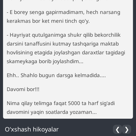
- E borey senga gapirmadimam, hech narsang
kerakmas bor ket meni tinch qo'y.
- Hayriyat qutulganimga shukr qilib bekorchilik
darsini tanaffusini kutmay tashqariga maktab
hovlisining etagida joylashgan daraxtlar tagidagi
skameykaga borib joylashdim...
Ehh.. Shahlo bugun darsga kelmadida....
Davomi bor!!!
Nima qilay telimga faqat 5000 ta harf sig'adi
davomini yaqin soatlarda yozaman...
O‘xshash hikoyalar
❮
❯