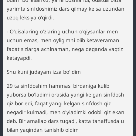
yarimta sinfdoshimiz dars qilmay kelsa uzundan
uzoq leksiya o'qirdi.
- O'qisalaring o'zlaring uchun o'qiysanlar men
uchun emas, men oyligimni olib ketaveraman
faqat sizlarga achinaman, nega deganda vaqtiz
ketayapdi.
Shu kuni judayam izza bo'ldim
29 ta sinfdoshim hammasi birdaniga kulib
yuborsa bo'ladimi orasida yangi kelgan sinfdosh
qiz bor edi, faqat yangi kelgan sinfdosh qiz
negadir kulmadi, men o'yladimki odobli qiz ekan
deb. Bir amallab dars tugadi, katta tanaffusda u
bilan yaqindan tanishib oldim