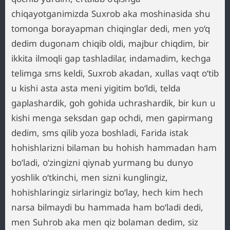
chiqayotganimizda Suxrob aka moshinasida shu
tomonga borayapman chiqinglar dedi, men yo‘q
dedim dugonam chiqib oldi, majbur chiqdim, bir
ikkita ilmoqli gap tashladilar, indamadim, kechga
telimga sms keldi, Suxrob akadan, xullas vaqt o‘tib
u kishi asta asta meni yigitim bo‘ldi, telda
gaplashardik, goh gohida uchrashardik, bir kun u
kishi menga seksdan gap ochdi, men gapirmang
dedim, sms qilib yoza boshladi, Farida istak
hohishlarizni bilaman bu hohish hammadan ham
bo‘ladi, o‘zingizni qiynab yurmang bu dunyo
yoshlik o‘tkinchi, men sizni kunglingiz,
hohishlaringiz sirlaringiz bo‘lay, hech kim hech
narsa bilmaydi bu hammada ham bo‘ladi dedi,
men Suhrob aka men qiz bolaman dedim, siz