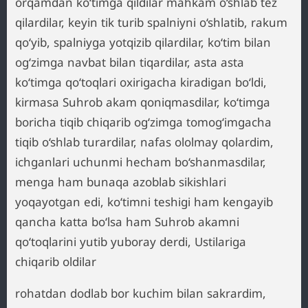
orqamdan ko‘timga qildilar mahkam o‘shlab tez
qilardilar, keyin tik turib spalniyni o‘shlatib, rakum
qo‘yib, spalniyga yotqizib qilardilar, ko‘tim bilan
og‘zimga navbat bilan tiqardilar, asta asta
ko‘timga qo‘toqlari oxirigacha kiradigan bo‘ldi,
kirmasa Suhrob akam qoniqmasdilar, ko‘timga
boricha tiqib chiqarib og‘zimga tomog‘imgacha
tiqib o‘shlab turardilar, nafas ololmay qolardim,
ichganlari uchunmi hecham bo‘shanmasdilar,
menga ham bunaqa azoblab sikishlari
yoqayotgan edi, ko‘timni teshigi ham kengayib
qancha katta bo‘lsa ham Suhrob akamni
qo‘toqlarini yutib yuboray derdi, Ustilariga
chiqarib oldilar
rohatdan dodlab bor kuchim bilan sakrardim,