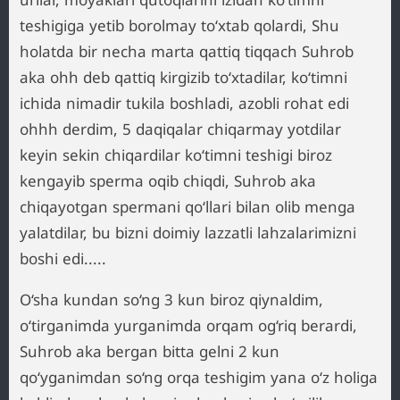
teshigiga yetib borolmay to‘xtab qolardi, Shu
holatda bir necha marta qattiq tiqqach Suhrob
aka ohh deb qattiq kirgizib to‘xtadilar, ko‘timni
ichida nimadir tukila boshladi, azobli rohat edi
ohhh derdim, 5 daqiqalar chiqarmay yotdilar
keyin sekin chiqardilar ko‘timni teshigi biroz
kengayib sperma oqib chiqdi, Suhrob aka
chiqayotgan spermani qo‘llari bilan olib menga
yalatdilar, bu bizni doimiy lazzatli lahzalarimizni
boshi edi.....
O‘sha kundan so‘ng 3 kun biroz qiynaldim,
o‘tirganimda yurganimda orqam og‘riq berardi,
Suhrob aka bergan bitta gelni 2 kun
qo‘yganimdan so‘ng orqa teshigim yana o‘z holiga