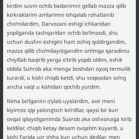
kirdim suvni ochib badanimni gellab mazza qilib
ko‘kraklarim amlarimni ishqalab rohatlanib
cho‘milardim, Darvozani eshigi ichkaridan
yopilganda tashqaridan ochib bo‘lmasdi, shu
uchun dushni eshigini ham ochiq qoldirgandim,
mazza qilib cho‘milayotgandim ortimga qaradimu
chiyillab baqirib yerga o‘tirib yopib oldim, eshik
oldida Suhrob aka menga boshdan oyoq termulib
turardi, u kishi chiqib ketdi, shu voqeadan so‘ng
ancha vaqt u kishidan qochib yurdim.
Nima bo‘lganini o‘ylab uyalardim, axir meni
kiyimsiz qip yalong‘och ko‘rdilar, qaysi bir kun
ovqat qilayotganimda Suxrob aka oshxonaga kirib
keldilar, chiqib ketay desam ovqatim kuyardi, u
kishi Farida uzr o‘sha kun uchun dedilar, men