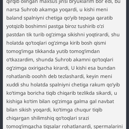
qirqib olingan maxsus jinsi bryuklarim bor edi, bu
narsa Suhrob akamga yoqardi, u kishi meni
baland spalniyni chetiga qo‘yib tepaga qaratib
yotqizib boshimni pastga biroz tushirib o‘zi
pastdan tik turib og‘zimga sikishni yoqtirardi, shu
holatda qo‘toqlari og‘zimga kirib bosh qismi
tomog‘imga tikkanda yutib tomog‘imdan
o‘tkazardim, shunda Suhrob akamni qo‘toqlari
og‘zimga oxirigacha kirardi, U kishi esa bundan
rohatlanib ooohh deb tezlashardi, keyin meni
xuddi shu holatda spalniyni chetiga rakum qo‘yib
ko‘timga boricha tiqib chiqarib tezlikda sikardi, u
kishiga ko‘tim bilan og‘zimga galma gal navbat
bilan sikish yoqardi, ko‘timga chuqur tiqib
chiqargan shilimshiq qo‘toqlari srazi
tomog‘imgacha tiqsalar rohatlanardi, spermalarini