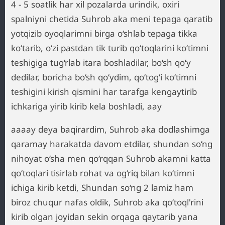
4 - 5 soatlik har xil pozalarda urindik, oxiri
spalniyni chetida Suhrob aka meni tepaga qaratib
yotqizib oyoqlarimni birga o‘shlab tepaga tikka
ko‘tarib, o‘zi pastdan tik turib qo‘toqlarini ko‘timni
teshigiga tug‘rlab itara boshladilar, bo‘sh qo‘y
dedilar, boricha bo‘sh qo‘ydim, qo‘tog‘i ko‘timni
teshigini kirish qismini har tarafga kengaytirib
ichkariga yirib kirib kela boshladi, aay
aaaay deya baqirardim, Suhrob aka dodlashimga
qaramay harakatda davom etdilar, shundan so‘ng
nihoyat o‘sha men qo‘rqqan Suhrob akamni katta
qo‘toqlari tisirlab rohat va og‘riq bilan ko‘timni
ichiga kirib ketdi, Shundan so‘ng 2 lamiz ham
biroz chuqur nafas oldik, Suhrob aka qo‘toql'rini
kirib olgan joyidan sekin orqaga qaytarib yana