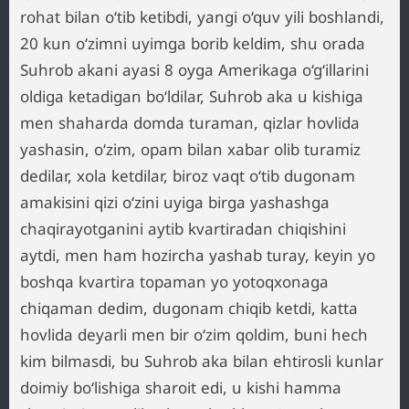
rohat bilan o‘tib ketibdi, yangi o‘quv yili boshlandi,
20 kun o‘zimni uyimga borib keldim, shu orada
Suhrob akani ayasi 8 oyga Amerikaga o‘g‘illarini
oldiga ketadigan bo‘ldilar, Suhrob aka u kishiga
men shaharda domda turaman, qizlar hovlida
yashasin, o‘zim, opam bilan xabar olib turamiz
dedilar, xola ketdilar, biroz vaqt o‘tib dugonam
amakisini qizi o‘zini uyiga birga yashashga
chaqirayotganini aytib kvartiradan chiqishini
aytdi, men ham hozircha yashab turay, keyin yo
boshqa kvartira topaman yo yotoqxonaga
chiqaman dedim, dugonam chiqib ketdi, katta
hovlida deyarli men bir o‘zim qoldim, buni hech
kim bilmasdi, bu Suhrob aka bilan ehtirosli kunlar
doimiy bo‘lishiga sharoit edi, u kishi hamma