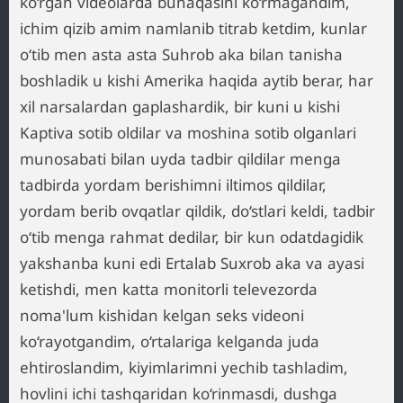
ko‘rgan videolarda bunaqasini ko‘rmagandim,
ichim qizib amim namlanib titrab ketdim, kunlar
o‘tib men asta asta Suhrob aka bilan tanisha
boshladik u kishi Amerika haqida aytib berar, har
xil narsalardan gaplashardik, bir kuni u kishi
Kaptiva sotib oldilar va moshina sotib olganlari
munosabati bilan uyda tadbir qildilar menga
tadbirda yordam berishimni iltimos qildilar,
yordam berib ovqatlar qildik, do‘stlari keldi, tadbir
o‘tib menga rahmat dedilar, bir kun odatdagidik
yakshanba kuni edi Ertalab Suxrob aka va ayasi
ketishdi, men katta monitorli televezorda
noma'lum kishidan kelgan seks videoni
ko‘rayotgandim, o‘rtalariga kelganda juda
ehtiroslandim, kiyimlarimni yechib tashladim,
hovlini ichi tashqaridan ko‘rinmasdi, dushga