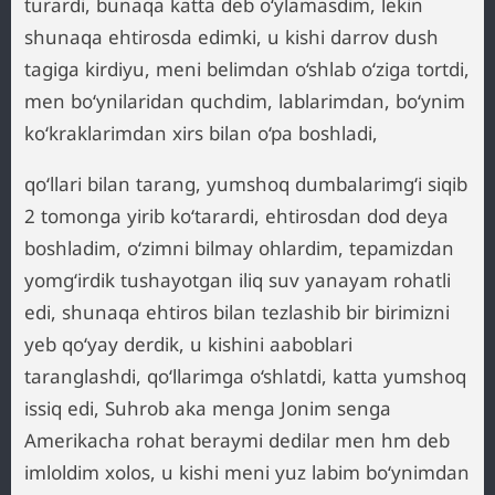
turardi, bunaqa katta deb o‘ylamasdim, lekin
shunaqa ehtirosda edimki, u kishi darrov dush
tagiga kirdiyu, meni belimdan o‘shlab o‘ziga tortdi,
men bo‘ynilaridan quchdim, lablarimdan, bo‘ynim
ko‘kraklarimdan xirs bilan o‘pa boshladi,
qo‘llari bilan tarang, yumshoq dumbalarimg‘i siqib
2 tomonga yirib ko‘tarardi, ehtirosdan dod deya
boshladim, o‘zimni bilmay ohlardim, tepamizdan
yomg‘irdik tushayotgan iliq suv yanayam rohatli
edi, shunaqa ehtiros bilan tezlashib bir birimizni
yeb qo‘yay derdik, u kishini aaboblari
taranglashdi, qo‘llarimga o‘shlatdi, katta yumshoq
issiq edi, Suhrob aka menga Jonim senga
Amerikacha rohat beraymi dedilar men hm deb
imloldim xolos, u kishi meni yuz labim bo‘ynimdan