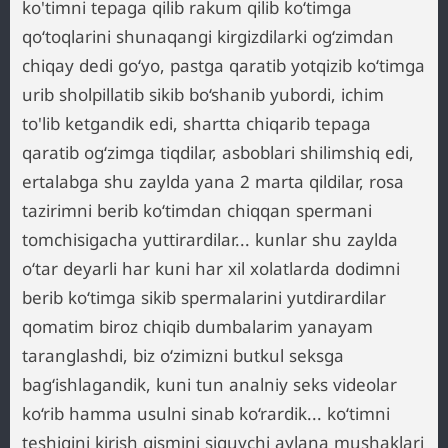
ko'timni tepaga qilib rakum qilib ko‘timga
qo‘toqlarini shunaqangi kirgizdilarki og‘zimdan
chiqay dedi go‘yo, pastga qaratib yotqizib ko‘timga
urib sholpillatib sikib bo‘shanib yubordi, ichim
to'lib ketgandik edi, shartta chiqarib tepaga
qaratib og‘zimga tiqdilar, asboblari shilimshiq edi,
ertalabga shu zaylda yana 2 marta qildilar, rosa
tazirimni berib ko‘timdan chiqqan spermani
tomchisigacha yuttirardilar... kunlar shu zaylda
o‘tar deyarli har kuni har xil xolatlarda dodimni
berib ko‘timga sikib spermalarini yutdirardilar
qomatim biroz chiqib dumbalarim yanayam
taranglashdi, biz o‘zimizni butkul seksga
bag‘ishlagandik, kuni tun analniy seks videolar
ko‘rib hamma usulni sinab ko‘rardik... ko‘timni
teshigini kirish qismini siquvchi aylana mushaklari