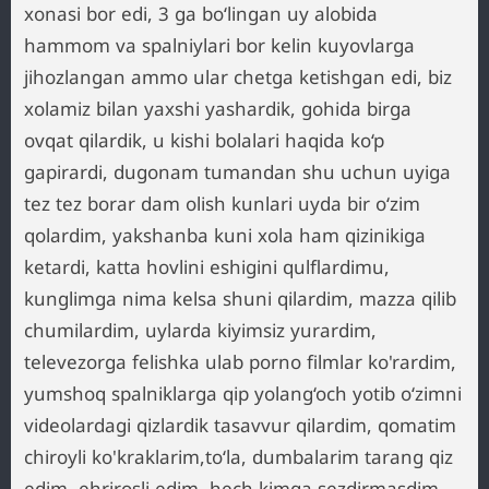
xonasi bor edi, 3 ga bo‘lingan uy alobida
hammom va spalniylari bor kelin kuyovlarga
jihozlangan ammo ular chetga ketishgan edi, biz
xolamiz bilan yaxshi yashardik, gohida birga
ovqat qilardik, u kishi bolalari haqida ko‘p
gapirardi, dugonam tumandan shu uchun uyiga
tez tez borar dam olish kunlari uyda bir o‘zim
qolardim, yakshanba kuni xola ham qizinikiga
ketardi, katta hovlini eshigini qulflardimu,
kunglimga nima kelsa shuni qilardim, mazza qilib
chumilardim, uylarda kiyimsiz yurardim,
televezorga felishka ulab porno filmlar ko'rardim,
yumshoq spalniklarga qip yolang‘och yotib o‘zimni
videolardagi qizlardik tasavvur qilardim, qomatim
chiroyli ko'kraklarim,to‘la, dumbalarim tarang qiz
edim, ehrirosli edim, hech kimga sezdirmasdim,