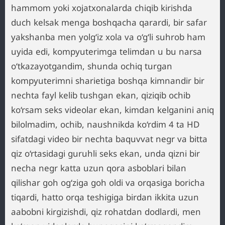
hammom yoki xojatxonalarda chiqib kirishda
duch kelsak menga boshqacha qarardi, bir safar
yakshanba men yolg‘iz xola va o‘g‘li suhrob ham
uyida edi, kompyuterimga telimdan u bu narsa
o‘tkazayotgandim, shunda ochiq turgan
kompyuterimni sharietiga boshqa kimnandir bir
nechta fayl kelib tushgan ekan, qiziqib ochib
ko‘rsam seks videolar ekan, kimdan kelganini aniq
bilolmadim, ochib, naushnikda ko‘rdim 4 ta HD
sifatdagi video bir nechta baquvvat negr va bitta
qiz o‘rtasidagi guruhli seks ekan, unda qizni bir
necha negr katta uzun qora asboblari bilan
qilishar goh og‘ziga goh oldi va orqasiga boricha
tiqardi, hatto orqa teshigiga birdan ikkita uzun
aabobni kirgizishdi, qiz rohatdan dodlardi, men