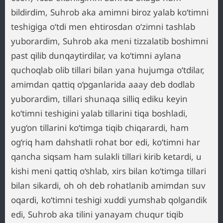
bildirdim, Suhrob aka amimni biroz yalab ko‘timni
teshigiga o‘tdi men ehtirosdan o‘zimni tashlab
yuborardim, Suhrob aka meni tizzalatib boshimni
past qilib dunqaytirdilar, va ko‘timni aylana
quchoqlab olib tillari bilan yana hujumga o‘tdilar,
amimdan qattiq o‘pganlarida aaay deb dodlab
yuborardim, tillari shunaqa silliq ediku keyin
ko‘timni teshigini yalab tillarini tiqa boshladi,
yug‘on tillarini ko‘timga tiqib chiqarardi, ham
og‘riq ham dahshatli rohat bor edi, ko‘timni har
qancha siqsam ham sulakli tillari kirib ketardi, u
kishi meni qattiq o‘shlab, xirs bilan ko‘timga tillari
bilan sikardi, oh oh deb rohatlanib amimdan suv
oqardi, ko‘timni teshigi xuddi yumshab qolgandik
edi, Suhrob aka tilini yanayam chuqur tiqib