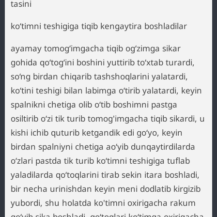
tasini
ko‘timni teshigiga tiqib kengaytira boshladilar
ayamay tomog‘imgacha tiqib og‘zimga sikar
gohida qo‘tog‘ini boshini yuttirib to‘xtab turardi,
so‘ng birdan chiqarib tashshoqlarini yalatardi,
ko‘tini teshigi bilan labimga o‘tirib yalatardi, keyin
spalnikni chetiga olib o‘tib boshimni pastga
osiltirib o‘zi tik turib tomog'imgacha tiqib sikardi, u
kishi ichib quturib ketgandik edi go‘yo, keyin
birdan spalniyni chetiga ao‘yib dunqaytirdilarda
o‘zlari pastda tik turib ko‘timni teshigiga tuflab
yaladilarda qo‘toqlarini tirab sekin itara boshladi,
bir necha urinishdan keyin meni dodlatib kirgizib
yubordi, shu holatda ko'timni oxirigacha rakum
qo‘yib sika boshladi, qo‘toqlari ko‘timga oxirigacha