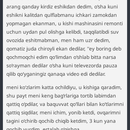
arang qanday kirdiz eshikdan dedim, o‘sha kuni
eshikni kalitdan qulflabmanu ichkari zamokdan
yopmagan ekanman, u kishi mashinasini remonti
uchun uydan pul olishga kelibdi, taqqilatibdi suv
ovozida eshitmabman, men ham uzr dedim,
qomatiz juda chiroyli ekan dedilar, ''ey boring deb
qochmoqchi edim qo‘limdan o‘shlab bitta narsa
so‘rayman dedilar o‘sha kuni televezorda pauza
qilib qo‘yganingiz qanaqa video edi dedilar.
meni ko‘zlarim katta ochildiyu, u kishiga qaradim,
shu payt meni keng bag‘rlariga tortib labimdan
qattiq o‘pdilar, va baquvvat qo‘llari bilan ko‘tlarimni
qattiq siqdilar, meni ichim, yonib ketdi, ovqarimni
tagini o‘chirib qochib chiqib ketdim, 3 kun yana
qochib yurdim, ertalab o‘qishga