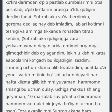
ko‘kraklarimdan o‘pib pastlab dumbalarimni o‘pa
boshladi, o‘pib ko‘tlarim orasiga o‘tdi, qizligim
derdim faqat, Suhrob aka va'da berdimku,
qo‘rqma dedilar, hay deb imladim, lablari ko‘timni
teshigi va amimga tikkanda rohatdan titrab
ketdim, (Suhrob aka qizligingga zarar
yetkazmayman deganlarida ehtimol orqamga
qilmoqchidir deb o‘ylagandim, lekin u kishini katta
aaboblarini ko‘rgach bu ilojsizligini sezdim,
shuning uchun klizma olib tozalandim, odatda o‘zi
yengil va terim tiniq bo‘lishi uchun deyarli har
hafta klizma qilib ichimni yuvaman, hammomni
shlangi bu uchun qulay, uchiga maxsus shlang
qo‘yaman, 10 martalab suv jo‘natib chiqaraman
hammom va tualet bir joyda bo‘lgani uchun bu
oson) Toza ekanligimni Suhrob akaga ham