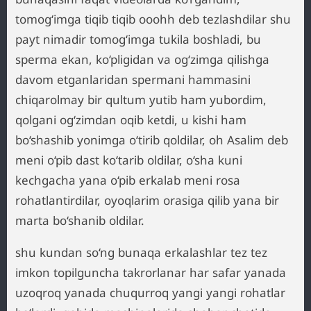
tomog‘imga tiqib tiqib ooohh deb tezlashdilar shu
payt nimadir tomog‘imga tukila boshladi, bu
sperma ekan, ko‘pligidan va og‘zimga qilishga
davom etganlaridan spermani hammasini
chiqarolmay bir qultum yutib ham yubordim,
qolgani og‘zimdan oqib ketdi, u kishi ham
bo‘shashib yonimga o‘tirib qoldilar, oh Asalim deb
meni o‘pib dast ko‘tarib oldilar, o‘sha kuni
kechgacha yana o‘pib erkalab meni rosa
rohatlantirdilar, oyoqlarim orasiga qilib yana bir
marta bo‘shanib oldilar.
shu kundan so‘ng bunaqa erkalashlar tez tez
imkon topilguncha takrorlanar har safar yanada
uzoqroq yanada chuqurroq yangi yangi rohatlar