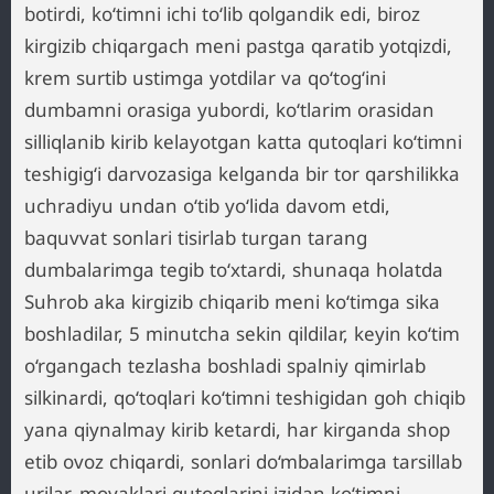
botirdi, ko‘timni ichi to‘lib qolgandik edi, biroz
kirgizib chiqargach meni pastga qaratib yotqizdi,
krem surtib ustimga yotdilar va qo‘tog‘ini
dumbamni orasiga yubordi, ko‘tlarim orasidan
silliqlanib kirib kelayotgan katta qutoqlari ko‘timni
teshigig‘i darvozasiga kelganda bir tor qarshilikka
uchradiyu undan o‘tib yo‘lida davom etdi,
baquvvat sonlari tisirlab turgan tarang
dumbalarimga tegib to‘xtardi, shunaqa holatda
Suhrob aka kirgizib chiqarib meni ko‘timga sika
boshladilar, 5 minutcha sekin qildilar, keyin ko‘tim
o‘rgangach tezlasha boshladi spalniy qimirlab
silkinardi, qo‘toqlari ko‘timni teshigidan goh chiqib
yana qiynalmay kirib ketardi, har kirganda shop
etib ovoz chiqardi, sonlari do‘mbalarimga tarsillab
urilar, moyaklari qutoqlarini izidan ko‘timni