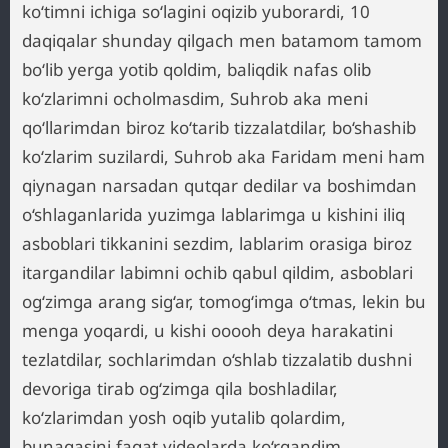
ko‘timni ichiga so‘lagini oqizib yuborardi, 10
daqiqalar shunday qilgach men batamom tamom
bo‘lib yerga yotib qoldim, baliqdik nafas olib
ko‘zlarimni ocholmasdim, Suhrob aka meni
qo‘llarimdan biroz ko‘tarib tizzalatdilar, bo‘shashib
ko‘zlarim suzilardi, Suhrob aka Faridam meni ham
qiynagan narsadan qutqar dedilar va boshimdan
o‘shlaganlarida yuzimga lablarimga u kishini iliq
asboblari tikkanini sezdim, lablarim orasiga biroz
itargandilar labimni ochib qabul qildim, asboblari
og‘zimga arang sig‘ar, tomog‘imga o‘tmas, lekin bu
menga yoqardi, u kishi ooooh deya harakatini
tezlatdilar, sochlarimdan o‘shlab tizzalatib dushni
devoriga tirab og‘zimga qila boshladilar,
ko‘zlarimdan yosh oqib yutalib qolardim,
bunaqasini faqat videolarda ko‘rgandim,