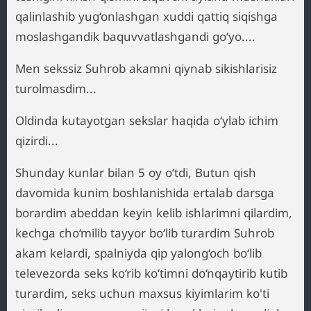
qalinlashib yug‘onlashgan xuddi qattiq siqishga
moslashgandik baquvvatlashgandi go‘yo....
Men sekssiz Suhrob akamni qiynab sikishlarisiz
turolmasdim...
Oldinda kutayotgan sekslar haqida o‘ylab ichim
qizirdi...
Shunday kunlar bilan 5 oy o‘tdi, Butun qish
davomida kunim boshlanishida ertalab darsga
borardim abeddan keyin kelib ishlarimni qilardim,
kechga cho‘milib tayyor bo‘lib turardim Suhrob
akam kelardi, spalniyda qip yalong‘och bo‘lib
televezorda seks ko‘rib ko‘timni do‘nqaytirib kutib
turardim, seks uchun maxsus kiyimlarim ko'ti