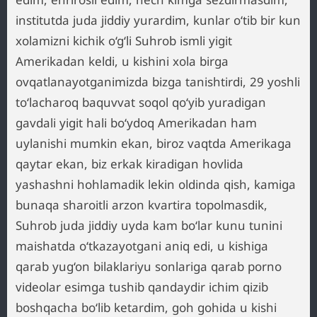
institutda juda jiddiy yurardim, kunlar o‘tib bir kun
xolamizni kichik o‘g‘li Suhrob ismli yigit
Amerikadan keldi, u kishini xola birga
ovqatlanayotganimizda bizga tanishtirdi, 29 yoshli
to‘lacharoq baquvvat soqol qo‘yib yuradigan
gavdali yigit hali bo‘ydoq Amerikadan ham
uylanishi mumkin ekan, biroz vaqtda Amerikaga
qaytar ekan, biz erkak kiradigan hovlida
yashashni hohlamadik lekin oldinda qish, kamiga
bunaqa sharoitli arzon kvartira topolmasdik,
Suhrob juda jiddiy uyda kam bo‘lar kunu tunini
maishatda o‘tkazayotgani aniq edi, u kishiga
qarab yug‘on bilaklariyu sonlariga qarab porno
videolar esimga tushib qandaydir ichim qizib
boshqacha bo‘lib ketardim, goh gohida u kishi