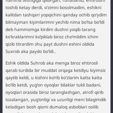
hamma teshigiga qildirgan, rohatlanib, ehtirosim
toshib ketay derdi, o‘zimni bosolmadim, eshikni
kalitdan tashqari yopqichini qanday ochib qo‘ydim
bilmayman kiyimlarimni yechib nima bo‘lsa bo‘ldi
deb hammomga kirdim dushni yoqib tarang
ko‘kraklarimni ko‘piklab biroz cho‘mildim ichim
qizib titrardim shu payt dushni eshini oldida
Suxrob aka paydo bo‘ldi..
Eshik oldida Suhrob aka menga biroz ehtirosli
qarab turdida bir muddat orqaga ketdiyu kiyimsiz
qaytib keldi, u kishini ko‘rib ko‘zlarim katta katta
bo‘lib ketdi, yug‘on oyoqlar bilaklar tukli badani,
oyoqlari orasida biroz taranglashgan, atrofi qirib
tozalangan, yug‘onligi va uzunligi meni bilagimdik
keladigan bosh qismi dumaloq asboblari osilib