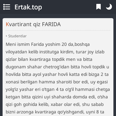
Ertak.top
Kvartirant qiz FARIDA
Studentlar
Meni ismim Farida yoshim 20 da,boshqa
viloyatdan kelib institutga kirdim, turar joy izlab
qizlar bilan kvartiraga topdik men va bitta
dugonam shahar chetrog'idan bitta hovli topdik u
hovlida bitta ayol yashar hovli katta edi bizga 2 ta
xonasi berilgan hamma sharoiti bor edi, uy egasi
yolg‘iz yashar eri o‘tgan 4 ta o‘g‘il hammasi chetga
ketgan bitta qizini uyi shaharda domda edi, o‘sha
qizi goh gohida kelib, xabar olar edi, shu sabab
bizni arzonga kvartiraga qo‘yishgandi, uyni 8 ta