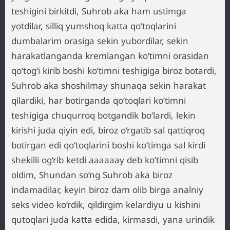
teshigini birkitdi, Suhrob aka ham ustimga
yotdilar, silliq yumshoq katta qo‘toqlarini
dumbalarim orasiga sekin yubordilar, sekin
harakatlanganda kremlangan ko‘timni orasidan
qo‘tog‘i kirib boshi ko‘timni teshigiga biroz botardi,
Suhrob aka shoshilmay shunaqa sekin harakat
qilardiki, har botirganda qo‘toqlari ko‘timni
teshigiga chuqurroq botgandik bo‘lardi, lekin
kirishi juda qiyin edi, biroz o‘rgatib sal qattiqroq
botirgan edi qo‘toqlarini boshi ko‘timga sal kirdi
shekilli og‘rib ketdi aaaaaay deb ko‘timni qisib
oldim, Shundan so‘ng Suhrob aka biroz
indamadilar, keyin biroz dam olib birga analniy
seks video ko‘rdik, qildirgim kelardiyu u kishini
qutoqlari juda katta edida, kirmasdi, yana urindik