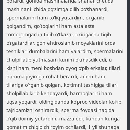
bo‘lardi, gohida mashinalarida shahar chetida
mashinani ichida og‘zimga qilib bo‘shanardi,
spermalarini ham to‘liq yutardim, o‘rganib
qolgandim, qo‘toqlarini ham asta asta
tomog‘imgacha tiqib o‘tkazar, oxirigacha tiqib
o‘rgatardilar, goh ehtiroslanib moyaklarini orqa
teshiklari dumbalarini ham yalardim, spermalarini
chulpillatib yutmasam kunim o‘tmasdik edi, u
kishi ham meni boshdan oyoq o‘pib erkalar, tillari
hamma joyimga rohat berardi, amim ham
tillariga o‘rganib qolgan, ko‘timni teshigiga tillari
sholpillab kirib kengayardi, barmoqlarini ham
tiqsa yoqardi, oldingidanda ko‘proq videolar ko‘rib
tajribamizni oshirardik, sperma foydasi haqida
o‘qib doimiy yutardim, mazza edi, kundan kunga
qomatim chiqib chiroyim ochilardi, 1 yil shunaqa