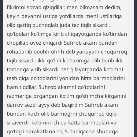
fikrimni so‘rab qiziqdilar, men bilmasam dedim,
keyin devanni ustiga yotdilarda meni ustilariga
olib qattiq quchoqlab juda tez tiqib sikardi,
qo‘toqlari ko‘timga kirib chiqayotganda ko‘timdan
chopillab ovoz chiqardi Suhrob akam bundan
rohatlanib ooohh ohhh deb yanayam chuqurroq
tiqib sikardi, ikki qo‘lini ko‘tlarimga olib borib ikki
tomonga yirib sikardi, tez qilayotganda ko‘timni
teshigiga qo‘toqlarini yonidan bitta barmoqlarini
ham tiqdilar, Suhrob akamni qo‘toqlarini
razmeriga o‘rgangan ko‘tim qo‘shimcha kirganini
darrov sezdi ayyy deb baqirdim Suhrob akam
bundan kuch olib barmog‘ini chuqurroq tiqib
sikaverdi, ko‘timni ichida katta barmoqlari va
qo‘tog‘i harakatlanardi, 5 daqiqacha shunaqa