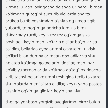
kirmas, u kishi oxirigacha tiqishga urinardi, birdan
ko‘timdan qutog‘ini sug‘urib oldilarda sharta
ortibga burib boshimdan o‘shlab og‘zimga tiqib
yubordi, tomog‘imga boricha kirgizib biroz
chiqarmay turdi, keyin tez tez og‘zimga sika
boshladi, keyin meni ko‘tarib oldilar bo‘ynilariga
osildim, bellariga oyoqlarimni o‘tkazdim, u kishi
qo‘llari bilan dumbalarimdan o‘shladilar va shu
holatda ko‘timga qo‘toqlarini tiqdilar, meni har
qo‘yib yuborganlarida ko‘timga qo‘tog‘i oxirigacha
kirib tashshoqlari ko‘timni teshigiga tegib to‘xtardi,
shu holatda meni siltab qildilar, keyin yana pastga
tushirib og‘zimga qildilar, keyin spalniyni
chetiga yonbosh yotqizib oyoqlarimni biroz bukib