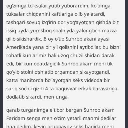
og‘zimga to‘ksalar yutib yuborardim, ko‘timga
tuksalar chiqqanini kaftlariga olib yalatardi,
tashqari sovuq izg‘irin qor yog‘ayotgan qishda biz
issiq uyda yumshoq spalniyda yalong‘och mazza
qilib sikishardik, 8 oy o‘tib Suhrob akani ayasi
Amerikada yana bir yil qolishini aytibdilar, bu bizni
rohatli kunlarimiz hali uzoq chuzilishidan darak
edi, bir kun odatdagidik Suhrob akam meni tik
qo‘yib stolni o‘shlatib orqamdan sikayotgandi,
katta manitorda bo‘layotgan seks videoda bir
sariq sochli qizni 4 ta baquvvat erkak baravariga
dodlatib sikardi, men unga
qarab turganimga e'tibor bergan Suhrob akam
Faridam senga men o‘zim yetarli manmi dedilar
haa dedim, keyin gruppavoy seks haqida meni