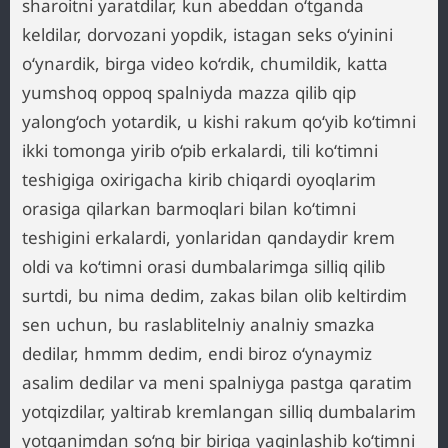
sharoitni yaratdilar, kun abeddan o‘tganda
keldilar, dorvozani yopdik, istagan seks o‘yinini
o‘ynardik, birga video ko‘rdik, chumildik, katta
yumshoq oppoq spalniyda mazza qilib qip
yalong‘och yotardik, u kishi rakum qo‘yib ko‘timni
ikki tomonga yirib o‘pib erkalardi, tili ko‘timni
teshigiga oxirigacha kirib chiqardi oyoqlarim
orasiga qilarkan barmoqlari bilan ko‘timni
teshigini erkalardi, yonlaridan qandaydir krem
oldi va ko‘timni orasi dumbalarimga silliq qilib
surtdi, bu nima dedim, zakas bilan olib keltirdim
sen uchun, bu raslablitelniy analniy smazka
dedilar, hmmm dedim, endi biroz o‘ynaymiz
asalim dedilar va meni spalniyga pastga qaratim
yotqizdilar, yaltirab kremlangan silliq dumbalarim
yotganimdan so‘ng bir biriga yaqinlashib ko‘timni