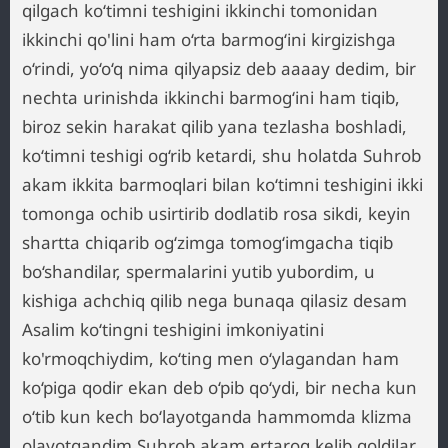
qilgach ko‘timni teshigini ikkinchi tomonidan
ikkinchi qo'lini ham o‘rta barmog‘ini kirgizishga
o‘rindi, yo‘o‘q nima qilyapsiz deb aaaay dedim, bir
nechta urinishda ikkinchi barmog‘ini ham tiqib,
biroz sekin harakat qilib yana tezlasha boshladi,
ko‘timni teshigi og‘rib ketardi, shu holatda Suhrob
akam ikkita barmoqlari bilan ko‘timni teshigini ikki
tomonga ochib usirtirib dodlatib rosa sikdi, keyin
shartta chiqarib og‘zimga tomog‘imgacha tiqib
bo‘shandilar, spermalarini yutib yubordim, u
kishiga achchiq qilib nega bunaqa qilasiz desam
Asalim ko‘tingni teshigini imkoniyatini
ko'rmoqchiydim, ko‘ting men o‘ylagandan ham
ko‘piga qodir ekan deb o‘pib qo‘ydi, bir necha kun
o‘tib kun kech bo‘layotganda hammomda klizma
olayotgandim Suhrob akam ertaroq kelib qoldilar,