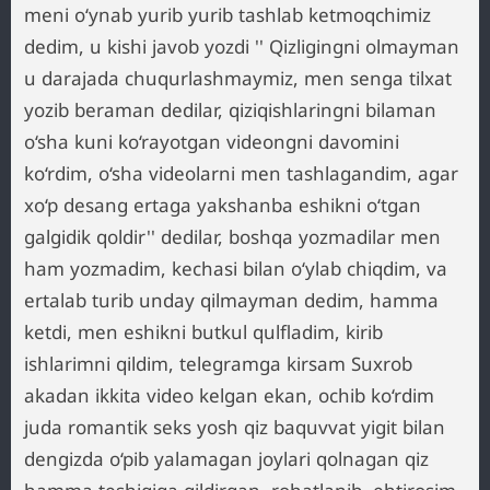
meni o‘ynab yurib yurib tashlab ketmoqchimiz
dedim, u kishi javob yozdi '' Qizligingni olmayman
u darajada chuqurlashmaymiz, men senga tilxat
yozib beraman dedilar, qiziqishlaringni bilaman
o‘sha kuni ko‘rayotgan videongni davomini
ko‘rdim, o‘sha videolarni men tashlagandim, agar
xo‘p desang ertaga yakshanba eshikni o‘tgan
galgidik qoldir'' dedilar, boshqa yozmadilar men
ham yozmadim, kechasi bilan o‘ylab chiqdim, va
ertalab turib unday qilmayman dedim, hamma
ketdi, men eshikni butkul qulfladim, kirib
ishlarimni qildim, telegramga kirsam Suxrob
akadan ikkita video kelgan ekan, ochib ko‘rdim
juda romantik seks yosh qiz baquvvat yigit bilan
dengizda o‘pib yalamagan joylari qolnagan qiz