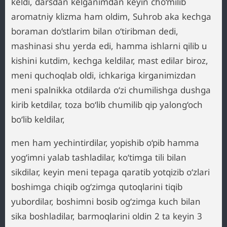
keldi, darsdan kelganimdan keyin cho‘milib
aromatniy klizma ham oldim, Suhrob aka kechga
boraman do‘stlarim bilan o‘tiribman dedi,
mashinasi shu yerda edi, hamma ishlarni qilib u
kishini kutdim, kechga keldilar, mast edilar biroz,
meni quchoqlab oldi, ichkariga kirganimizdan
meni spalnikka otdilarda o‘zi chumilishga dushga
kirib ketdilar, toza bo‘lib chumilib qip yalong‘och
bo‘lib keldilar,
men ham yechintirdilar, yopishib o‘pib hamma
yog‘imni yalab tashladilar, ko‘timga tili bilan
sikdilar, keyin meni tepaga qaratib yotqizib o‘zlari
boshimga chiqib og‘zimga qutoqlarini tiqib
yubordilar, boshimni bosib og‘zimga kuch bilan
sika boshladilar, barmoqlarini oldin 2 ta keyin 3