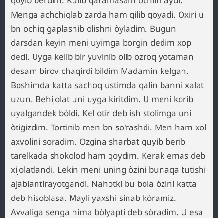
qoyib berdim. Kulib qaramasam ochilmaydi.
Menga achchiqlab zarda ham qilib qoyadi. Oxiri u
bn ochiq gaplashib olishni òyladim. Bugun
darsdan keyin meni uyimga borgin dedim xop
dedi. Uyga kelib bir yuvinib olib ozroq yotaman
desam birov chaqirdi bildim Madamin kelgan.
Boshimda katta sachoq ustimda qalin banni xalat
uzun. Behijolat uni uyga kiritdim. U meni korib
uyalgandek bòldi. Kel otir deb ish stolimga uni
òtiģizdim. Tortinib men bn so'rashdi. Men ham xol
axvolini soradim. Ozgina sharbat quyib berib
tarelkada shokolod ham qoydim. Kerak emas deb
xijolatlandi. Lekin meni uning òzini bunaqa tutishi
ajablantirayotgandi. Nahotki bu bola òzini katta
deb hisoblasa. Mayli yaxshi sinab kòramiz.
Avvaliga senga nima bòlyapti deb sòradim. U esa