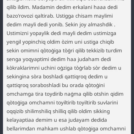
qilib ildim. Madamin dedim erkalani haaa dedi
bazo'rovozi qaltirab. Ustigga chisam maylimi
dedim mayli dedi yonib. Sekin joy almashdik .
Ustimizni yopaylik dedi mayli dedim ustimizga
yengil yopinchiq oldim òzim uni ustiga chiqib
sekin omimni qòtoģiga tòģri qilib tekkizib turdim
senga yoqyaptimi dedim haa judaham dedi
kòkraklarimni uchini oģziga tòģrlab sòr dedim u
sekingina sòra boshladi qattiqroq dedim u
qattiqroq soraboshladi bu orada qòtoģini
omchamga tira toydirib naģma qilib otshin qidim
qòtoģiga omchamni toyiltirib toyiltirib suvlarini
oqqizib shilimshiliq shilliq qilib oldim sikking
kelayaptiaa demim u esa judayam dedida
bellarimdan mahkam ushlab qòtoģiga omchamni