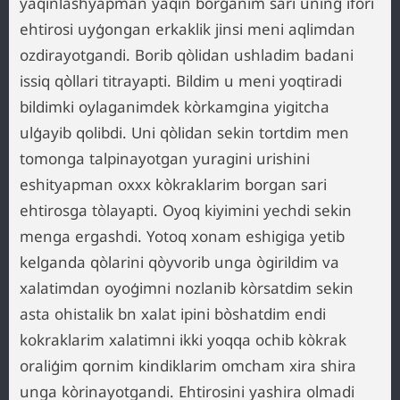
yaqinlashyapman yaqin borganim sari uning ifori
ehtirosi uyģongan erkaklik jinsi meni aqlimdan
ozdirayotgandi. Borib qòlidan ushladim badani
issiq qòllari titrayapti. Bildim u meni yoqtiradi
bildimki oylaganimdek kòrkamgina yigitcha
ulģayib qolibdi. Uni qòlidan sekin tortdim men
tomonga talpinayotgan yuragini urishini
eshityapman oxxx kòkraklarim borgan sari
ehtirosga tòlayapti. Oyoq kiyimini yechdi sekin
menga ergashdi. Yotoq xonam eshigiga yetib
kelganda qòlarini qòyvorib unga ògirildim va
xalatimdan oyoģimni nozlanib kòrsatdim sekin
asta ohistalik bn xalat ipini bòshatdim endi
kokraklarim xalatimni ikki yoqqa ochib kòkrak
oraliģim qornim kindiklarim omcham xira shira
unga kòrinayotgandi. Ehtirosini yashira olmadi