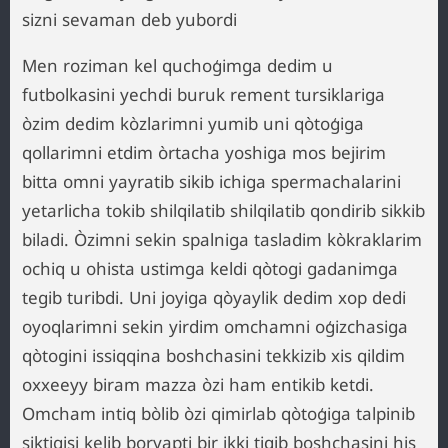
sizni sevaman deb yubordi
Men roziman kel quchoģimga dedim u
futbolkasini yechdi buruk rement tursiklariga
òzim dedim kòzlarimni yumib uni qòtoģiga
qollarimni etdim òrtacha yoshiga mos bejirim
bitta omni yayratib sikib ichiga spermachalarini
yetarlicha tokib shilqilatib shilqilatib qondirib sikkib
biladi. Òzimni sekin spalniga tasladim kòkraklarim
ochiq u ohista ustimga keldi qòtogi gadanimga
tegib turibdi. Uni joyiga qòyaylik dedim xop dedi
oyoqlarimni sekin yirdim omchamni oģizchasiga
qòtogini issiqqina boshchasini tekkizib xis qildim
oxxeeyy biram mazza òzi ham entikib ketdi.
Omcham intiq bòlib òzi qimirlab qòtoģiga talpinib
siktigisi kelib boryapti bir ikki tiqib boshchasini his