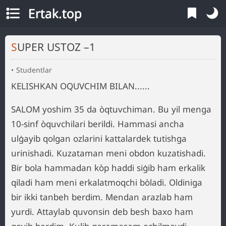
Ertak.top
SUPER USTOZ –1
Studentlar
KELISHKAN OQUVCHIM BILAN......
SALOM yoshim 35 da òqtuvchiman. Bu yil menga
10-sinf òquvchilari berildi. Hammasi ancha
ulģayib qolgan ozlarini kattalardek tutishga
urinishadi. Kuzataman meni obdon kuzatishadi.
Bir bola hammadan kòp haddi siģib ham erkalik
qiladi ham meni erkalatmoqchi bòladi. Oldiniga
bir ikki tanbeh berdim. Mendan arazlab ham
yurdi. Attaylab quvonsin deb besh baxo ham