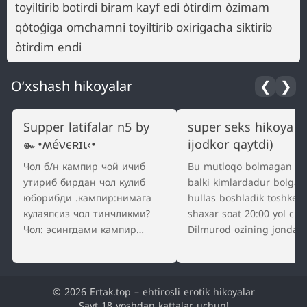
toyiltirib botirdi biram kayf edi òtirdim òzimam
qòtoģiga omchamni toyiltirib oxirigacha siktirib
òtirdim endi
O‘xshash hikoyalar
❮
❯
Supper latifalar n5 by
super seks hikoya (e
๛•ʍéνєʀɪι‹•
ijodkor qaytdi)
Чол б/н кампир чой ичиб
Bu mutloqo bolmagan vo
утириб бирдан чол кулиб
balki kimlardadur bolgan
юборибди .кампир:нимага
hullas boshladik toshkent
кулаяпсиз чол тинчликми?
shaxar soat 20:00 yol che
Чол: эсингдами кампир
Dilmurod ozining jondan 
кизлигини оганим роса
sevgan feruzani kutardi 
йигловдинг. Кампир хам ках-
biroz oyga toldi bir payt
кахлаб кулиб юборибди.чол
assalomu alaykum degan
© 2026 Ertak.top – ehtirosli erotik hikoyalar
нимага кулаяпсан кампир…
ovoz…
Sayt 18 yoshdan kattalar uchun!