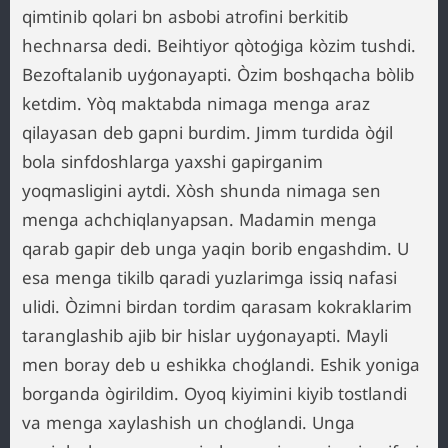
qimtinib qolari bn asbobi atrofini berkitib
hechnarsa dedi. Beihtiyor qòtoģiga kòzim tushdi.
Bezoftalanib uyģonayapti. Òzim boshqacha bòlib
ketdim. Yòq maktabda nimaga menga araz
qilayasan deb gapni burdim. Jimm turdida òģil
bola sinfdoshlarga yaxshi gapirganim
yoqmasligini aytdi. Xòsh shunda nimaga sen
menga achchiqlanyapsan. Madamin menga
qarab gapir deb unga yaqin borib engashdim. U
esa menga tikilb qaradi yuzlarimga issiq nafasi
ulidi. Òzimni birdan tordim qarasam kokraklarim
taranglashib ajib bir hislar uyģonayapti. Mayli
men boray deb u eshikka choģlandi. Eshik yoniga
borganda ògirildim. Oyoq kiyimini kiyib tostlandi
va menga xaylashish un choģlandi. Unga