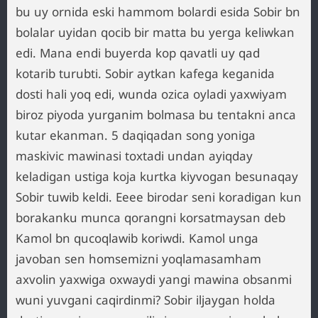
bu uy ornida eski hammom bolardi esida Sobir bn
bolalar uyidan qocib bir matta bu yerga keliwkan
edi. Mana endi buyerda kop qavatli uy qad
kotarib turubti. Sobir aytkan kafega keganida
dosti hali yoq edi, wunda ozica oyladi yaxwiyam
biroz piyoda yurganim bolmasa bu tentakni anca
kutar ekanman. 5 daqiqadan song yoniga
maskivic mawinasi toxtadi undan ayiqday
keladigan ustiga koja kurtka kiyvogan besunaqay
Sobir tuwib keldi. Eeee birodar seni koradigan kun
borakanku munca qorangni korsatmaysan deb
Kamol bn qucoqlawib koriwdi. Kamol unga
javoban sen homsemizni yoqlamasamham
axvolin yaxwiga oxwaydi yangi mawina obsanmi
wuni yuvgani caqirdinmi? Sobir iljaygan holda