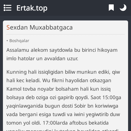
Ertak.top
Sexdan Muxabbatgaca
Boshqalar
Assalamu alekom saytdowla bu birinci hikoyam
imlo hatolar un avvaldan uzur.
Kunning hali issiqligidan biliw munkun ediki, qiw
hali kec keladi. Wu fikrni hayolidan otkazgan
Kamol tovba noyabr bolsaham hali kun issiq
bolsaya deb oziga ozi gapirib qoydi. Saot 15:00ga
yaqinlawganida bugun dosti Sobir bn koriwiwga
vada bergani esiga tuwdi va iwini yegiwtirib duw
tomon yol oldi. 17:00larda aftobus bekatida