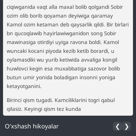
ciqiwganida vaqt alla maxal bolib qolgandi Sobir
ozim olib borib qoyaman deyiwiga qaramay
Kamol ozim ketaman deb qaysarlik qildi. Bir birlari
bn qucoqlawib hayirlawiwganidon song Sobir
mawinasiga otirdiyi uyiga ravona boldi. Kamol
wuncaki kocani piyoda kezib ketib borardi, u
oylamasdiki wu yurib ketiwida avvaliga kongil
huwlovci kegin esa muxabbatiga sazovor bolib
butun umir yonida boladigan insonni yoniga
ketayotganini.
Birinci qism tugadi. Kamciliklarini togri qabul
qilasiz. Keyingi qism tez kunda
O‘xshash hikoyalar
❮
❯