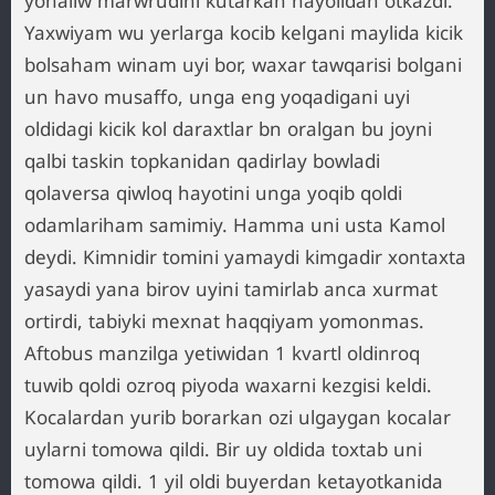
yonaliw marwrudini kutarkan hayolidan otkazdi.
Yaxwiyam wu yerlarga kocib kelgani maylida kicik
bolsaham winam uyi bor, waxar tawqarisi bolgani
un havo musaffo, unga eng yoqadigani uyi
oldidagi kicik kol daraxtlar bn oralgan bu joyni
qalbi taskin topkanidan qadirlay bowladi
qolaversa qiwloq hayotini unga yoqib qoldi
odamlariham samimiy. Hamma uni usta Kamol
deydi. Kimnidir tomini yamaydi kimgadir xontaxta
yasaydi yana birov uyini tamirlab anca xurmat
ortirdi, tabiyki mexnat haqqiyam yomonmas.
Aftobus manzilga yetiwidan 1 kvartl oldinroq
tuwib qoldi ozroq piyoda waxarni kezgisi keldi.
Kocalardan yurib borarkan ozi ulgaygan kocalar
uylarni tomowa qildi. Bir uy oldida toxtab uni
tomowa qildi. 1 yil oldi buyerdan ketayotkanida