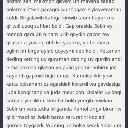
dostim seni mexmon qiliwim un mawina sabab
bolarmidi? Sen pacaqni wundogam siylayveraman
kuldi. Birgalawib kafega kiriwib taom buyurtma
qiliwdi uzoq suhbat boldi. Gap orasida Sobir ey
menga qara 28 niham urib qoydin qacon toy
qilasan a yowing otib ketyaptiku, yo bolmasa
oglim bn birga uylab qoyaymi deb kuldi. Ketaman
deding ketting uy quraman deding uy qurdin endi
nima boxona qilasan yo pulig yoqmi? Sobirni jon
kuydirib gapiriwi bejiz emas, Kamolda ikki yow
katta bolsaham oz ogasidek korardi wu gavdasiga
juda kongilcang va juda mexribon. Bolalar uyidagi
barca qiyincilikni ikkisi bir bolib yengib otiwkan
Sobir universitetka kirganida Kamol unga biron iw
qildirmadi ozi iwlab barca zaruratini kopladi
qornini toygazdi. Wuning un bolsa kerak Sobir uni