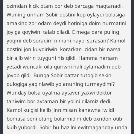
ozimdan kicik otam bor deb barcaga maqtanadi.
Wuning unham Sobir dostini kop oylaydi bolasiga
amaking zor odam deydi hotiniga doim hurmatini
joyiga qoyiwini talab qiladi. E mega qara puling
yoqmi deb soradim nimani hayol surasan? Kamol
dostini jon kuydiriwini korarkan icidan bir narsa
bir ajib wirin tuyguni his qildi. Hamma narsam
yetadi wuncaki oila quriwni hali oylamadim deb
jovob qildi. Bunga Sobir battar tutoqib sekin
qulogiga yaqinlawib yo anuning turmaydimi?
Wunday bolsa uyalma aytaver yaxwi doktor
taniwim bor aytaman bir yolini qilamiz dedi.
Kamol kulgisi kelib jinnimisan kanewna iwlidi
bomasa seni otang bolarmidim deb oxndon otib
kuib yubordi. Sobir bu hazilni ewitmaganday unda