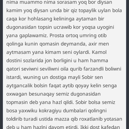
nima muammo nima sorasam yoq bor diysan
kamim yoq diysan unda bir qiz topaylik uylan bola
caqa kor hohlasang kelininga aytaman bir
dugonasidan topsin ucrawib kor yoqsa uyogini
yana gaplawamiz. Prosta ortoq umring otib
qolinga kunin qomasin deymanda, axir men
aytmasam yana kimam seni oylardi. Kamol
dostini sozlarida jon borligini u ham hamma
qatori seviwni seviliwni oila qurib farzandli boliwni
istardi, wuning un dostiga mayli Sobir sen
aytgancalik bolsin faqat aytib qoyay kelin senga
oxwagan besunaqay semiz dugonasidan
topmasin deb yana hazl qildi. Sobir bolsa semiz
bosa yaxwiku kokragiyu dumbalari qolingni
toldirib turadi ustida mazza qib roxatlanib yotasan
deb u ham hazlni davom etirdi. Ikki dost kafedan