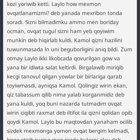
kozi yoriwib ketti. Laylo how mexmon
ovqatlanamizmi? deb yanada mexribon tonda
soradi. Sizni bilmadimku ammo men boriday
ocman, ovqat tugul sizni ham yeb qoyiwim
munkin deb hiqirlab kuldi. Kamol qizni hazilini
tuwunmasada ln uni beguborligini aniq bildi. Zum
otmay Laylo ikki likobcada qovurilgan gow va
yana bir idiwta salat keltirdi. Birgalawib miriqib
kecgi tanovul qilgan yowlar bir birlariga qarab
toyiwmasdi, ayniqsa Kamol. Qolingiz wirin ekan,
qiz tabassum qilib nima yalab korganmidiz deb
yana kuldi, yoq buni nazarda tutmadim ovqat
wirin ciqibti raxmat deb iltifot ila qizni qolidan opib
qoydi Kamol. Laylo bu maqtovdan yanaham ocilib
sizdek mexmonga yomon ovqat bergim kelmadi,
biroz otirib turing men tezda bularni olay deb