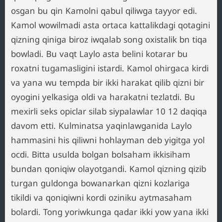
osgan bu qin Kamolni qabul qiliwga tayyor edi.
Kamol wowilmadi asta ortaca kattalikdagi qotagini
qizning qiniga biroz iwqalab song oxistalik bn tiqa
bowladi. Bu vaqt Laylo asta belini kotarar bu
roxatni tugamasligini istardi. Kamol ohirgaca kirdi
va yana wu tempda bir ikki harakat qilib qizni bir
oyogini yelkasiga oldi va harakatni tezlatdi. Bu
mexirli seks opiclar silab siypalawlar 10 12 daqiqa
davom etti. Kulminatsa yaqinlawganida Laylo
hammasini his qiliwni hohlayman deb yigitga yol
ocdi. Bitta usulda bolgan bolsaham ikkisiham
bundan qoniqiw olayotgandi. Kamol qizning qizib
turgan guldonga bowanarkan qizni kozlariga
tikildi va qoniqiwni kordi oziniku aytmasaham
bolardi. Tong yoriwkunga qadar ikki yow yana ikki