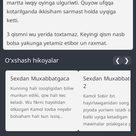
martta iwqiy oyinga ulguriwti. Quyow ufqqa
kotarilganda ikkisiham sarmast holda uyqiga
ketti.
3 qismni wu yerida toxtamaz. Keyingi qism nasb
bolsa yakunga yetamiz etibor un raxmat.
O‘xshash hikoyalar
❮
❯
Sexdan Muxabbatgaca
Sexdan Muxabbatga
2
Kunning hali issiqligidan biliw
munkun ediki, qiw hali kec
Kamol Sobir bn
keladi. Wu fikrni hayolidan
hayirlawganidan song oz
otkazgan Kamol tovba noyabr
piyoda yuriwni istadi ozi
bolsaham hali kun issiq
balki uyiga ketadigan
bolsaya deb oziga ozi gapirib
mawinalar pitakigaca piy
qoydi. Saot 15:00ga
borar, yaxwi fikr zato