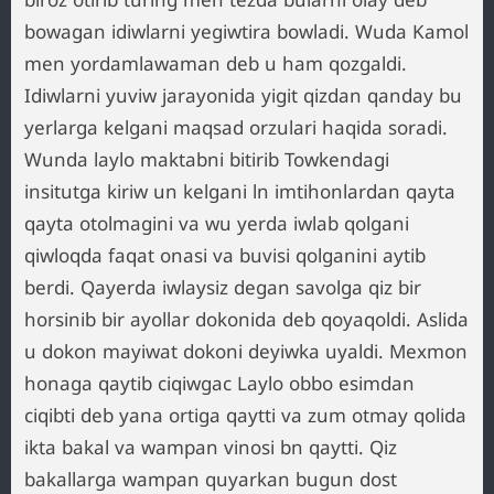
bowagan idiwlarni yegiwtira bowladi. Wuda Kamol
men yordamlawaman deb u ham qozgaldi.
Idiwlarni yuviw jarayonida yigit qizdan qanday bu
yerlarga kelgani maqsad orzulari haqida soradi.
Wunda laylo maktabni bitirib Towkendagi
insitutga kiriw un kelgani ln imtihonlardan qayta
qayta otolmagini va wu yerda iwlab qolgani
qiwloqda faqat onasi va buvisi qolganini aytib
berdi. Qayerda iwlaysiz degan savolga qiz bir
horsinib bir ayollar dokonida deb qoyaqoldi. Aslida
u dokon mayiwat dokoni deyiwka uyaldi. Mexmon
honaga qaytib ciqiwgac Laylo obbo esimdan
ciqibti deb yana ortiga qaytti va zum otmay qolida
ikta bakal va wampan vinosi bn qaytti. Qiz
bakallarga wampan quyarkan bugun dost