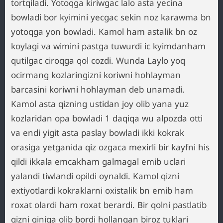
tortqiladi. Yotoqga kiriwgac lalo asta yecina
bowladi bor kyimini yecgac sekin noz karawma bn
yotoqga yon bowladi. Kamol ham astalik bn oz
koylagi va wimini pastga tuwurdi ic kyimdanham
qutilgac ciroqga qol cozdi. Wunda Laylo yoq
ocirmang kozlaringizni koriwni hohlayman
barcasini koriwni hohlayman deb unamadi.
Kamol asta qizning ustidan joy olib yana yuz
kozlaridan opa bowladi 1 daqiqa wu alpozda otti
va endi yigit asta paslay bowladi ikki kokrak
orasiga yetganida qiz ozgaca mexirli bir kayfni his
qildi ikkala emcakham galmagal emib uclari
yalandi tiwlandi opildi oynaldi. Kamol qizni
extiyotlardi kokraklarni oxistalik bn emib ham
roxat olardi ham roxat berardi. Bir qolni pastlatib
qizni qiniga olib bordi hollangan biroz tuklari