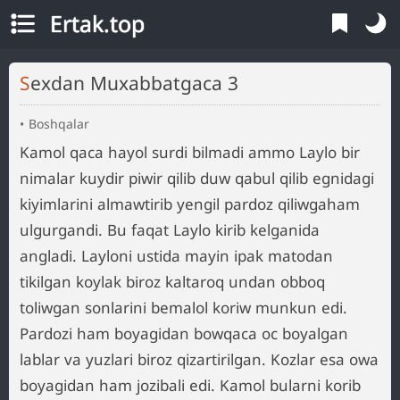
Ertak.top
Sexdan Muxabbatgaca 3
Boshqalar
Kamol qaca hayol surdi bilmadi ammo Laylo bir
nimalar kuydir piwir qilib duw qabul qilib egnidagi
kiyimlarini almawtirib yengil pardoz qiliwgaham
ulgurgandi. Bu faqat Laylo kirib kelganida
angladi. Layloni ustida mayin ipak matodan
tikilgan koylak biroz kaltaroq undan obboq
toliwgan sonlarini bemalol koriw munkun edi.
Pardozi ham boyagidan bowqaca oc boyalgan
lablar va yuzlari biroz qizartirilgan. Kozlar esa owa
boyagidan ham jozibali edi. Kamol bularni korib