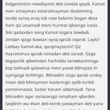
bolganimizni niwollaymiz deb izoxlab qoydi. Kamol
men icmayman kotarolmayman dostimning
torida ozroq aroq icib rosa bolarim bogan desa
ham qiz unamadi meni hurmat qilsangiz icasiz.
Ikki qadaxdan song Kamol ozgara bowladi,
zimdan qizga bowtan oyoq qarab ciqardi. Laylo?
Labbay Kamol aka, qorqmaysizmi? Qiz
hayratomus qarab nimadan deb soradi. Sizga
tegajonlik qiliwimdan harholda taniwkanimizga
kop bolmadi qolaversa meni yaxwi bilmaysiz ln
uyingizga kirittingiz. Bilmadim sizga qarab unday
inson deb bilmayman kozlaringiz aytib turibti
yomonmassiz, kozlar hecam aldamaydi. Yana
bilmadim agar zorlasangiz nimaham qilardim
taqdirim wu ekan deb konib yawayman deb yana