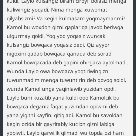
kuldi. Laylo kulsangiz biram ciroyli bolasiz menga
kuliwingiz yoqadi. Nima menga xuwomat
qilyabsizmi? Va kegin kulmasam yoqmaymanmi?
Kamol bu woxdon qizni gaplariga javob beriwga
ulgurmay qoldi. Yoq yoq yoqasiz wuncaki
kulsangiz bowqaca yoqasiz dedi. Qiz ayyor
nigoxini qadab bowqaca qanaqa deb soradi
Kamol bowqacada deb gapini ohirgaca aytolmadi.
Wunda Laylo owa bowqaca yoqtiriwingizni
tuwunmadim menga tuwuntirin deb qovoq soldi,
wunda Kamol unga yaqinlawib yuzidan opdi.
Laylo buni kuzatib yana kuldi ooo Kamolcik bu
bowqaca deganiz faqat yuzimdan opiwmi deb
yana yigitni kayfini qitiqladi. Kamol bu savoldan
kegin ozida bir gayritabiy kuc bn qizni labiga
yopiwti. Laylo qarwilik qilmadi wu topda ozi ham