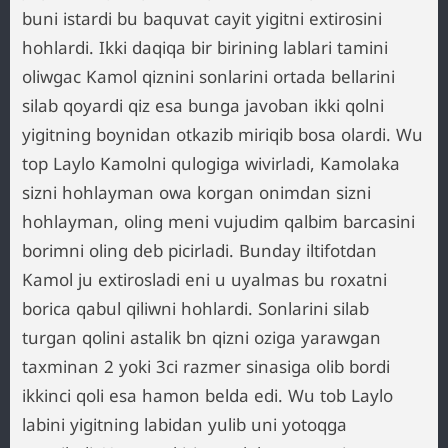
buni istardi bu baquvat cayit yigitni extirosini
hohlardi. Ikki daqiqa bir birining lablari tamini
oliwgac Kamol qiznini sonlarini ortada bellarini
silab qoyardi qiz esa bunga javoban ikki qolni
yigitning boynidan otkazib miriqib bosa olardi. Wu
top Laylo Kamolni qulogiga wivirladi, Kamolaka
sizni hohlayman owa korgan onimdan sizni
hohlayman, oling meni vujudim qalbim barcasini
borimni oling deb picirladi. Bunday iltifotdan
Kamol ju extirosladi eni u uyalmas bu roxatni
borica qabul qiliwni hohlardi. Sonlarini silab
turgan qolini astalik bn qizni oziga yarawgan
taxminan 2 yoki 3ci razmer sinasiga olib bordi
ikkinci qoli esa hamon belda edi. Wu tob Laylo
labini yigitning labidan yulib uni yotoqga