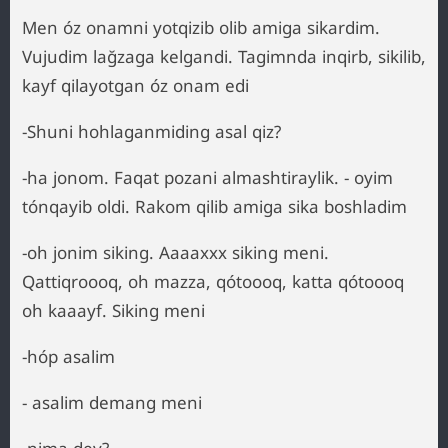
Men óz onamni yotqizib olib amiga sikardim.
Vujudim lağzaga kelgandi. Tagimnda inqirb, sikilib,
kayf qilayotgan óz onam edi
-Shuni hohlaganmiding asal qiz?
-ha jonom. Faqat pozani almashtiraylik. - oyim
tónqayib oldi. Rakom qilib amiga sika boshladim
-oh jonim siking. Aaaaxxx siking meni.
Qattiqroooq, oh mazza, qótoooq, katta qótoooq
oh kaaayf. Siking meni
-hóp asalim
- asalim demang meni