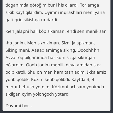
tiqganimda qótoğim buni his qilardi. Tor amga
sikib kayf qilardim. Oyimni inqilashlari meni yana
qattiqriq sikishga undardi
-Sen jalapni hali kóp sikaman, endi sen menikisan
-ha jonim. Men siznikiman. Sizni jalapizman.
Siking meni. Aaaax amimga siking. Oooohhhh.
Avvalroq bilganimda har kuni sizga siktirgan
bólardim. Oooh jonim meniii- deya amidan suv
oqib ketdi. Shu on men ham tashladim. Ikkalamiz
yotib qoldik. Kózim ketib qolibdi. Kayfda 3, 4
minut behush yotdim. Kózimni ochsam yonimda
sikilgan oyim yolonğoch yotardi
Davomi bor...