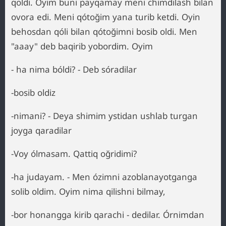
qoldi. Oyim buni payqamay meni chimdilash bilan
ovora edi. Meni qótoğim yana turib ketdi. Oyin
behosdan qóli bilan qótoğimni bosib oldi. Men
"aaay" deb baqirib yobordim. Oyim
- ha nima bóldi? - Deb sóradilar
-bosib oldiz
-nimani? - Deya shimim ystidan ushlab turgan
joyga qaradilar
-Voy ólmasam. Qattiq oğridimi?
-ha judayam. - Men ózimni azoblanayotganga
solib oldim. Oyim nima qilishni bilmay,
-bor honangga kirib qarachi - dedilar. Órnimdan