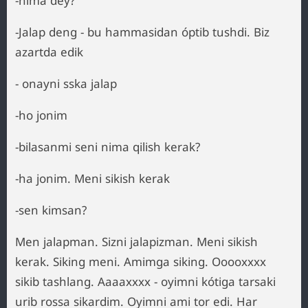
-nima dey?
-Jalap deng - bu hammasidan óptib tushdi. Biz
azartda edik
- onayni sska jalap
-ho jonim
-bilasanmi seni nima qilish kerak?
-ha jonim. Meni sikish kerak
-sen kimsan?
Men jalapman. Sizni jalapizman. Meni sikish
kerak. Siking meni. Amimga siking. Ooooxxxx
sikib tashlang. Aaaaxxxx - oyimni kótiga tarsaki
urib rossa sikardim. Oyimni ami tor edi. Har