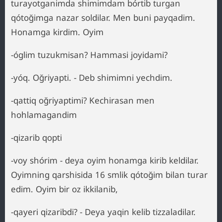
turayotganimda shimimdam bórtib turgan
qótoğimga nazar soldilar. Men buni payqadim.
Honamga kirdim. Oyim
-óglim tuzukmisan? Hammasi joyidami?
-yóq. Oğriyapti. - Deb shimimni yechdim.
-qattiq oğriyaptimi? Kechirasan men
hohlamagandim
-qizarib qopti
-voy shórim - deya oyim honamga kirib keldilar.
Oyimning qarshisida 16 smlik qótoğim bilan turar
edim. Oyim bir oz ikkilanib,
-qayeri qizaribdi? - Deya yaqin kelib tizzaladilar.