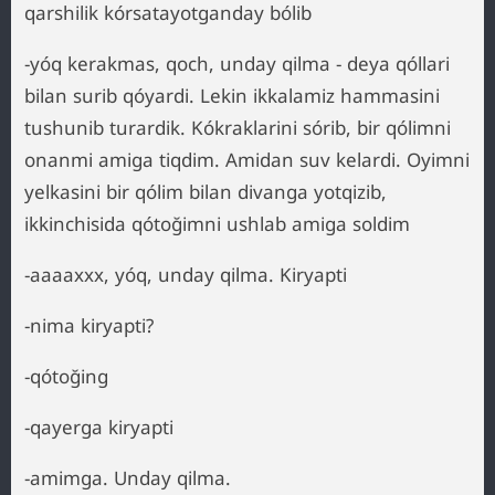
qarshilik kórsatayotganday bólib
-yóq kerakmas, qoch, unday qilma - deya qóllari
bilan surib qóyardi. Lekin ikkalamiz hammasini
tushunib turardik. Kókraklarini sórib, bir qólimni
onanmi amiga tiqdim. Amidan suv kelardi. Oyimni
yelkasini bir qólim bilan divanga yotqizib,
ikkinchisida qótoğimni ushlab amiga soldim
-aaaaxxx, yóq, unday qilma. Kiryapti
-nima kiryapti?
-qótoğing
-qayerga kiryapti
-amimga. Unday qilma.