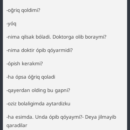
-oğriq qoldimi?
-yóq
-nima qilsak bóladi. Doktorga olib boraymi?
-nima doktir ópib qóyarmidi?
-ópish kerakmi?
-ha ópsa óğriq qoladi
-qayerdan olding bu gapni?
-oziz bolaligimda aytardizku
-ha esimda. Unda ópib qóyaymi?- Deya jilmayib
qaradilar