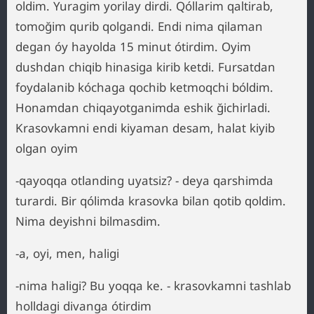
oldim. Yuragim yorilay dirdi. Qóllarim qaltirab,
tomoğim qurib qolgandi. Endi nima qilaman
degan óy hayolda 15 minut ótirdim. Oyim
dushdan chiqib hinasiga kirib ketdi. Fursatdan
foydalanib kóchaga qochib ketmoqchi bóldim.
Honamdan chiqayotganimda eshik ğichirladi.
Krasovkamni endi kiyaman desam, halat kiyib
olgan oyim
-qayoqqa otlanding uyatsiz? - deya qarshimda
turardi. Bir qólimda krasovka bilan qotib qoldim.
Nima deyishni bilmasdim.
-a, oyi, men, haligi
-nima haligi? Bu yoqqa ke. - krasovkamni tashlab
holldagi divanga ótirdim