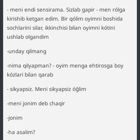
- meni endi sensirama. Sizlab gapir - men rólga
kirishib ketgan edim. Bir qólim oyimni boshida
sochlarini silar, ikkinchisi bilan oyimni kótini
ushlab olgandim
-unday qilmang
-nima qilyapman? - oyim menga ehtirosga boy
kózlari bilan qarab
- sikyapsiz. Meni sikyapsiz óğlim
-meni jonim deb chaqir
-jonim
-ha asalim?