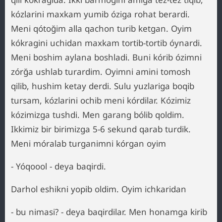
kózlarini maxkam yumib óziga rohat berardi.
Meni qótoğim alla qachon turib ketgan. Oyim
kókragini uchidan maxkam tortib-tortib óynardi.
Meni boshim aylana boshladi. Buni kórib ózimni
zórğa ushlab turardim. Oyimni amini tomosh
qilib, hushim ketay derdi. Sulu yuzlariga boqib
tursam, kózlarini ochib meni kórdilar. Kózimiz
kózimizga tushdi. Men garang bólib qoldim.
Ikkimiz bir birimizga 5-6 sekund qarab turdik.
Meni móralab turganimni kórgan oyim
- Yóqoool - deya baqirdi.
Darhol eshikni yopib oldim. Oyim ichkaridan
- bu nimasi? - deya baqirdilar. Men honamga kirib