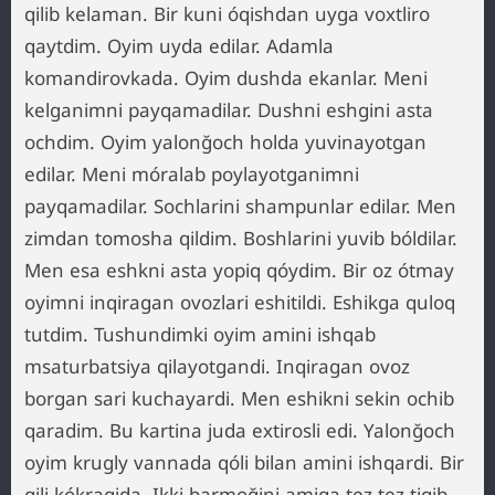
qilib kelaman. Bir kuni óqishdan uyga voxtliro
qaytdim. Oyim uyda edilar. Adamla
komandirovkada. Oyim dushda ekanlar. Meni
kelganimni payqamadilar. Dushni eshgini asta
ochdim. Oyim yalonğoch holda yuvinayotgan
edilar. Meni móralab poylayotganimni
payqamadilar. Sochlarini shampunlar edilar. Men
zimdan tomosha qildim. Boshlarini yuvib bóldilar.
Men esa eshkni asta yopiq qóydim. Bir oz ótmay
oyimni inqiragan ovozlari eshitildi. Eshikga quloq
tutdim. Tushundimki oyim amini ishqab
msaturbatsiya qilayotgandi. Inqiragan ovoz
borgan sari kuchayardi. Men eshikni sekin ochib
qaradim. Bu kartina juda extirosli edi. Yalonğoch
oyim krugly vannada qóli bilan amini ishqardi. Bir
qili kókragida. Ikki barmoğini amiga tez-tez tiqib,