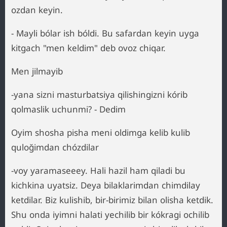
ozdan keyin.
- Mayli bólar ish bóldi. Bu safardan keyin uyga
kitgach "men keldim" deb ovoz chiqar.
Men jilmayib
-yana sizni masturbatsiya qilishingizni kórib
qolmaslik uchunmi? - Dedim
Oyim shosha pisha meni oldimga kelib kulib
quloğimdan chózdilar
-voy yaramaseeey. Hali hazil ham qiladi bu
kichkina uyatsiz. Deya bilaklarimdan chimdilay
ketdilar. Biz kulishib, bir-birimiz bilan olisha ketdik.
Shu onda iyimni halati yechilib bir kókragi ochilib