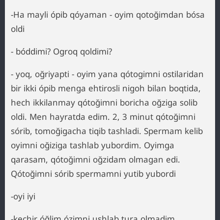
-Ha mayli ópib qóyaman - oyim qotoğimdan bósa
oldi
- bóddimi? Ogroq qoldimi?
- yoq, oğriyapti - oyim yana qótogimni ostilaridan
bir ikki ópib menga ehtirosli nigoh bilan boqtida,
hech ikkilanmay qótoğimni boricha oğziga solib
oldi. Men hayratda edim. 2, 3 minut qótoğimni
sórib, tomoğigacha tiqib tashladi. Spermam kelib
oyimni oğiziga tashlab yubordim. Oyimga
qarasam, qótoğimni oğzidam olmagan edi.
Qótoğimni sórib spermamni yutib yubordi
-oyi iyi
-kechir óğlim ózimni ushlab tura olmadim