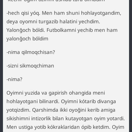
-hech qisi yóq. Men ham shuni hohlayotgandim,
deya oyomni turgazib halatini yechdim.
Yalonğoch bóldi. Futbolkamni yechib men ham
yalonğoch bóldim
-nima qilmoqchisan?
-sizni sikmoqchiman
-nima?
Oyimni yuzida va gapirish ohangida meni
hohlayotgani bilinardi. Oyimni kótarib divanga
yotqizdim. Qarshimda ikki oyoğini kerib amiga
sikishimni intizorlik bilan kutayotgan oyim yotardi.
Men ustiga yotib kókraklaridan ópib ketdim. Oyim