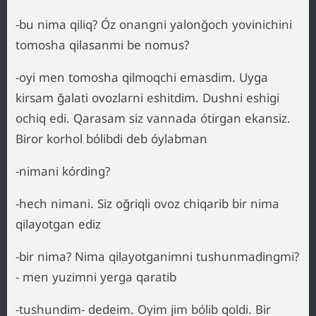
-bu nima qiliq? Óz onangni yalonğoch yovinichini
tomosha qilasanmi be nomus?
-oyi men tomosha qilmoqchi emasdim. Uyga
kirsam ğalati ovozlarni eshitdim. Dushni eshigi
ochiq edi. Qarasam siz vannada ótirgan ekansiz.
Biror korhol bólibdi deb óylabman
-nimani kórding?
-hech nimani. Siz oğriqli ovoz chiqarib bir nima
qilayotgan ediz
-bir nima? Nima qilayotganimni tushunmadingmi?
- men yuzimni yerga qaratib
-tushundim- dedeim. Oyim jim bólib qoldi. Bir