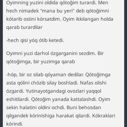
Oyimning yuzini oldida qótoğim turardi. Men
hech nimadek "mana bu yeri" deb qótoğimni
kótarib ostini kórsatdim. Oyim ikkilangan holda
qarab turardilar
-hech qisi yóq ótib ketedi.
Oyimni yuzi darhol ózgarganini sezdim. Bir
qótoğimga, bir yuzimga qarab
-hóp, bir oz silab qóyaman dedilar. Qótoğimga
asta qólini chózib silay boshladi. Nafas olishi
ózgardi. Yutinayotgandagi ovozlari yaqqol
eshitilardi. Qótoğim yanada kattalashdi. Oyim
sekin halatini oldini ochdi. Buni behosdan
qilgandek kórinishiga harakat qilardi. Kókraklari
kórindi.