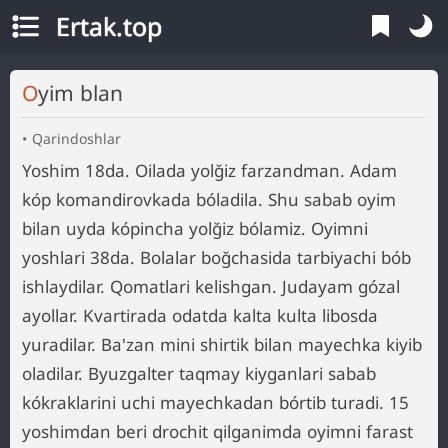
Ertak.top
Oyim blan
Qarindoshlar
Yoshim 18da. Oilada yolğiz farzandman. Adam
kóp komandirovkada bóladila. Shu sabab oyim
bilan uyda kópincha yolğiz bólamiz. Oyimni
yoshlari 38da. Bolalar boğchasida tarbiyachi bób
ishlaydilar. Qomatlari kelishgan. Judayam gózal
ayollar. Kvartirada odatda kalta kulta libosda
yuradilar. Ba'zan mini shirtik bilan mayechka kiyib
oladilar. Byuzgalter taqmay kiyganlari sabab
kókraklarini uchi mayechkadan bórtib turadi. 15
yoshimdan beri drochit qilganimda oyimni farast