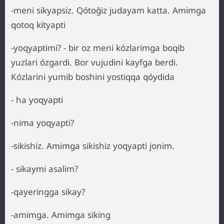
-meni sikyapsiz. Qótoğiz judayam katta. Amimga
qotoq kityapti
-yoqyaptimi? - bir oz meni kózlarimga boqib
yuzlari ózgardi. Bor vujudini kayfga berdi.
Kózlarini yumib boshini yostiqqa qóydida
- ha yoqyapti
-nima yoqyapti?
-sikishiz. Amimga sikishiz yoqyapti jonim.
- sikaymi asalim?
-qayeringga sikay?
-amimga. Amimga siking