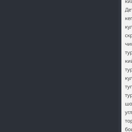
ки
Де
ке
ку
ск
чи
ту
ки
ту
ку
ту
ту
шо
уг
то
бо