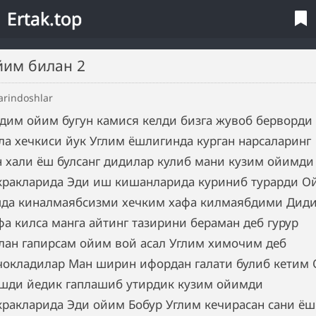
Ertak.top
Ойим билан 2
arindoshlar
дим ойим бугун камися келди бизга жувоб берворди
ла хечкиси йук Углим ёшлигинда курган нарсаларинг
н хали ёш булсанг дидилар кулиб мани кузим ойимди
кракларида Эди иш кишанларида куриниб турарди О
да киналмаябсизми хечким хафа килмаябдими Дид
фа килса манга айтинг тазирини бераман деб гурур
лан гапирсам ойим вой асал Углим химочим деб
чокладилар Ман ширин ифордан галати булиб кетим
шди йедик гаплашиб утирдик кузим ойимди
кракларида Эди ойим Бобур Углим кечирасан сани ёш