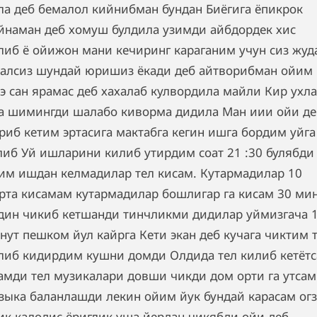
ла деб бемалол кийнибман бундан Биёгига ёпикрок
йнаман деб хомуш булдила узимди айбдордек хис
либ ё ойижон мани кечиринг караганим учун сиз жуд
залсиз шундай юришиз ёкади деб айтворибман ойим
ээ сан ярамас деб хахалаб кулвордила майли Кир ухла
а шимингди шалабо киворма дидила Ман иии ойи де
риб кетим эртасига мактабга кегин ишга бордим уйга
либ Уй ишларини килиб утирдим соат 21 :30 булябди
им ишдан келмадилар тел кисам. Кутармадилар 10
рта кисамам кутармадилар бошлигар га кисам 30 ми
дин чикиб кетшанди тинчликми дидилар уймизгача 
нут пешком йул кайрга Кети экан деб кучага чиктим 
либ кидирдим кушни домди Олдида тел килиб кетёт
амди тел музикалари довши чикди дом орти га утсам
зыка баланлашди лекин ойим йук бундай карасам ог
ик калодис ёриглик уша йердан чикябди ойи деб