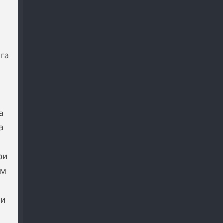
га
а
а
ри
им
ни