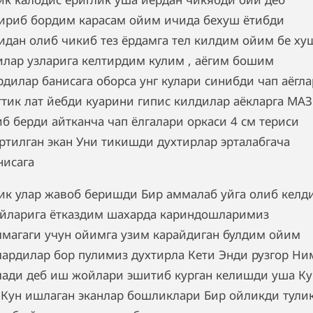
ириб бордим карасам ойим ичида бехуш ётибди
идан олиб чикиб тез ёрдамга тел килдим ойим бе ху
илар узларига келтирдим кулим , аёгим бошим
рдилар банисага оборса унг кулари синибди чап аёгл
ттик лат йебди куарини гипис килдилар аёкларга МАЗ
иб берди айтканча чап ёлгалари оркаси 4 см териси
ртилган экан Уни тикишди духтирлар эрталабгача
нисага
ик улар жавоб беришди Бир аммалаб уйга олиб келд
йларига ётказдим шахарда кариндошларимиз
лмагаги учун ойимга узим карайдиган булдим ойим
лардилар бор пулимиз духтирла Кети Энди рузгор Ни
лади деб иш жойлари эшитиб курган келишди уша Ку
 Кун ишлаган эканлар бошликлари Бир ойликди тули