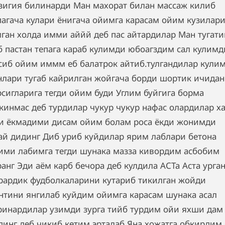
зигия билинарди Ман махорат билан массаж килиб
пагача кулари ёнигача ойимга карасам ойим кузилар
ган холда имми аййй деб пас айтардилар Ман тугат
б пастан тепага караб кулимди юбоагздим сал кулимд
сиб ойим иммм еб балатрок айтиб.тулгандилар кули
нлари тугаб кайрилган жойгача борди шортик ичидан
рсигларига тегди ойим буди Углим буйгига борма
кинмас деб турдилар чукур чукур нафас олардилар х
и ёкмадими дисам ойим болам роса ёкди жонимди
ай дидинг Диб уриб куйдилар ярим лаблари бетона
ими лабимга тегди шунака мазза кивордим асбобим
ранг Эди аём карб бечора деб кулдила АСТа Аста урга
рардик фудболкаларини кутариб тикилган жойди
нтини янгилаб куйдим ойимга карасам шунака асал
ринардилар узимди зурга тийб турдим ойи яхши дам
динг деб чикиб кетим эрталаб Яна хожатга обкирдим 