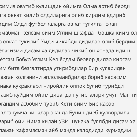
римиз овутиб кулишдик ойимга Олма артиб берди
чга овкат килиб олдиларига олиб кирдим ёдириб
йдим Олди футболкаларга овкат тугилган экан
рмабман келсам ойим Углим шкафдан бошка кийм о
р овкат тукилиб Хиди чикябди дидилар олиб бердим
ёласизми дисам ха дидилар чикиб ошхонада идиш
ётсам Бобур Углим Кел ёрдам бервор дилар кирсам
им бита безгалтирда утирибдилар Бир куларидан
казган колганини эплолмаябдилар бориб карасмм
нака кукраклари чиройлик оппок булиб турибди
газиб куйдим ойим дивандан утиргалари учун Ман ти
ргандим асбобим туриб Кети ойим Бир караб
звлганумча киналар эканда Бунин диеб кулвордила
зариб ойи Нима килай УЗИ шунака булябди дисам ха
ламан хафамасман айб манда калодисди курмадим