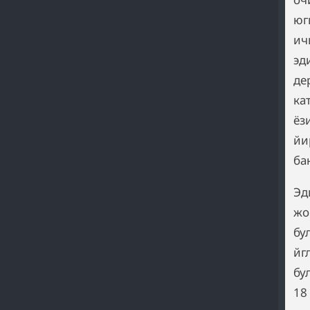
юг
ич
эд
де
ка
ёз
йи
ба
Эд
жо
бу
йг
бу
18