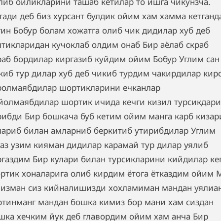
либ ойликларини ташаб кетилар то ишга чикунзча.
тади деб биз хурсант булдик ойим хам хамма кетганд
гин Бобур болам хожатга олиб чик дидилар хуб деб
лтикларидан кучоклаб олдим онаб Бир аёлаб скраб
раб бордилар киргазиб куйдим ойим Бобур Углим сан
киб тур дилар хуб деб чикиб турдим чакирдилар кир
ролмаябдилар шортикларини ечканлар
йолмаябдилар шортик ичида кечги кизил турсикдари
рибди Бир бошкача буб кетим ойим манга карб кизар
лариб билан амларниб беркитиб утирибдилар Углим
газ узим кияман дидилар карамай тур дилар уялиб
ргаздим Бир кулари билан турсикларини кийдилар ке
ртик хоналарига олиб кирдим ётога ётказдим ойим 
лизман сиз кийналишизди хохламиман мандан уялиа
ртинманг мандан бошка кимиз бор мани хам сиздан
шка хечким йук деб главордим ойим хам анча Бир