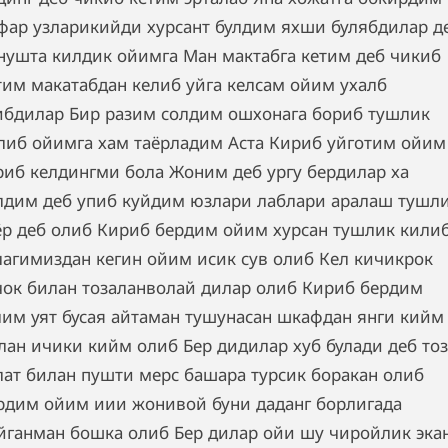
фар узларикийди хурсант булдим яхши булябдилар д
нушта килдик ойимга Ман мактабга кетим деб чикиб
тим макатабдан келиб уйга келсам ойим ухалб
ибдилар Бир разим солдим ошхонага бориб тушлик
либ ойимга хам таёрладим Аста Кириб уйготим ойим
риб келдингми бола Жоним деб ургу бердилар ха
лдим деб упиб куйдим юзлари лаблари аралаш тушл
ёр деб олиб Кириб бердим ойим хурсан тушлик кили
лагимиздан кегин ойим исик сув олиб Кел кичикрок
чок билан тозаланволай дилар олиб Кириб бердим
лим уят бусая айтаман тушунасан шкафдан янги кийм
лан ичики кийм олиб Бер дидилар хуб булади деб тоз
лат билан пушти мерс башара турсик боракан олиб
рдим ойим иии жонивой буни даданг борлигада
йганман бошка олиб Бер дилар ойи шу чиройлик эка