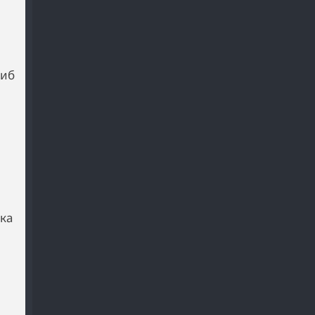
либ
ка