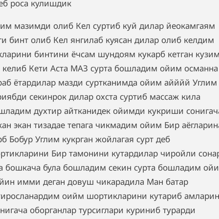
еб роса кулишдик
им мазимди олиб Кел суртиб куй дилар йеокамгаям
ги бинт олиб Кел янгилаб куясан дилар олиб келдим
кларини бинтини ёчсам шундоям кукарб кетган кузим
 келиб Кети Аста МАЗ сурта бошладим ойим османна
раб ётардилар мазди суртканимда ойим айййй Углим
риябди секинрок дилар охста суртиб массаж кила
шладим духтир айтканидек ойимди кукриши сонигач
кан экан тизадае тепага чикмадим ойим Бир аёгларин
рб Бобур Углим кукрган жойлагая сурт деб
ртикларини Бир тамонини кутардилар чиройли сона
а бошкача була бошладим секин сурта бошладим ой
йин имми деган довуш чикарадила Ман батар
тиросланардим оийм шортикларини кутариб амлари
 нигача оборганлар турсиглари куриниб турарди