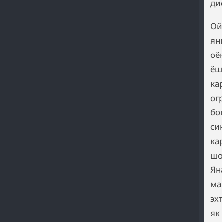
ди
Ой
ян
оё
ёш
ка
ог
бо
си
ка
шо
Ян
ма
эх
як