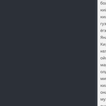
бо
ки
ки
гу
ёг
Ян
Ки
ке
ой
ма
ол
ми
ки
он
му
оч