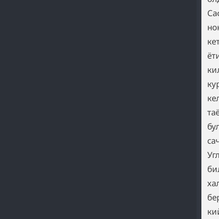
Са
но
ке
ёт
ки
ку
ке
та
бу
са
Уг
би
ха
бе
ки