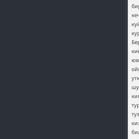
би
ке
ку
ку
Бе
ки
юв
ой
ут
шу
ки
ту
ту
ки
би