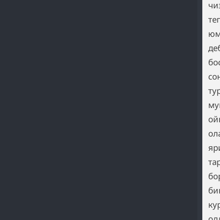
чи
те
юм
де
бо
со
ту
му
ой
ол
яр
та
бо
би
ку
ол