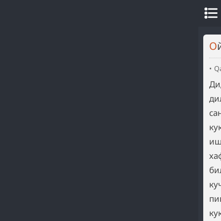
Q
Ди
ди
са
ку
иш
ха
би
ку
пи
ку