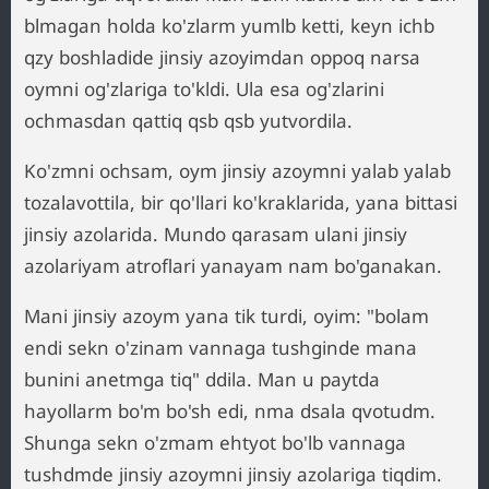
blmagan holda ko'zlarm yumlb ketti, keyn ichb
qzy boshladide jinsiy azoyimdan oppoq narsa
oymni og'zlariga to'kldi. Ula esa og'zlarini
ochmasdan qattiq qsb qsb yutvordila.
Ko'zmni ochsam, oym jinsiy azoymni yalab yalab
tozalavottila, bir qo'llari ko'kraklarida, yana bittasi
jinsiy azolarida. Mundo qarasam ulani jinsiy
azolariyam atroflari yanayam nam bo'ganakan.
Mani jinsiy azoym yana tik turdi, oyim: "bolam
endi sekn o'zinam vannaga tushginde mana
bunini anetmga tiq" ddila. Man u paytda
hayollarm bo'm bo'sh edi, nma dsala qvotudm.
Shunga sekn o'zmam ehtyot bo'lb vannaga
tushdmde jinsiy azoymni jinsiy azolariga tiqdim.