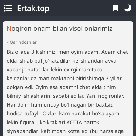
Ertak.top
Nogiron onam bilan visol onlarimiz
Qarindoshlar
Biz oilada 3 kishimiz, men oyim adam. Adam chet
elda ishlab pul jo'natadilar, kelishlaridan avval
xabar jo'natadilar lekin oxirgi marotaba
kelganlarida man maktabni bitirishimga 3 yillar
qolgan edi. Oyim esa adamni chet elda tinim
bilmiy ishlashlarini sababi edilar. Yani nogironlar.
Har doim ham unday bo'lmagan bir baxtsiz
hodisa tufayli. O'zlari kam harakat bo'salayam
lekin figurali, ko'kraklari KOTTA hattoki
siynabandlari kaftimdan kotta edi (bu narsalaga