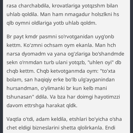
rasa charchabdila, krovatlariga yotqzshm bilan
uhlab qoldila. Man ham nmagadur holszlkni hs
qlb oymni oldlariga yotb uhlab qoldm.
Br payt kmdr pasmni so'rvotganidan uyg'onb
kettm. Ko'zmni ochsam oym ekanla. Man hch
narsa dyomadm va yana og'zlariga bo'shandmde
sekn o'rnmdan turb ulani yotqzb, "uhlen oyi" db
chqb kettm. Chqb ketvotganmda oym: "to'xta
bolam, san haqiqiy erke bo'lb ulg'ayganindan
hursandman, o'ylimanki br kun kelb mani
tshunasan" ddila. Va bza har doimgi hayotimzzi
davom ettrshga harakat qldk.
Vaqtla o'tdi, adam keldila, etshlari bo'yicha o'sha
chet eldigi bizneslarini shetta qlolirkanla. Endi