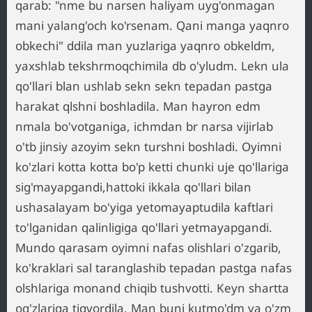
qarab: "nme bu narsen haliyam uyg'onmagan
mani yalang'och ko'rsenam. Qani manga yaqnro
obkechi" ddila man yuzlariga yaqnro obkeldm,
yaxshlab tekshrmoqchimila db o'yludm. Lekn ula
qo'llari blan ushlab sekn sekn tepadan pastga
harakat qlshni boshladila. Man hayron edm
nmala bo'votganiga, ichmdan br narsa vijirlab
o'tb jinsiy azoyim sekn turshni boshladi. Oyimni
ko'zlari kotta kotta bo'p ketti chunki uje qo'llariga
sig'mayapgandi,hattoki ikkala qo'llari bilan
ushasalayam bo'yiga yetomayaptudila kaftlari
to'lganidan qalinligiga qo'llari yetmayapgandi.
Mundo qarasam oyimni nafas olishlari o'zgarib,
ko'kraklari sal taranglashib tepadan pastga nafas
olshlariga monand chiqib tushvotti. Keyn shartta
og'zlariga tiqvordila. Man buni kutmo'dm va o'zm