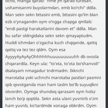
ochb, manga qarab: "nme jm qarab turbsan,
ushamisanmi buyolarmdan, emb ko'rchi" ddila.
Man sekn sekn bttasini emb, bttasini qo'lm blan
ezb o'ynagandm oym o'ngga chapga qmllab:
"endi pastgi harakatlarini davom et" ddila. Man
bu safar oldngidaka sekn sekn qmayaptudm.
Huddi ichmdan o'zgacha kuch chqqande, qattq
qattq va tez tez qldm. Oym esa
AyyyyAyAyAyOhhhhhhuuuuuuuuuhh db ovozla
chqarardila. Keyn ula: "to'xta, to'xta bo'shanvoli"
dsalayam nmagadur tndrmadm. Ikknchi
marotaba yoki uchnchi marotaba pastlari pasmni
qsb qsvotganda man ham taslm bo'lb suyuqlkni
otvordm. Oymga shundoq qarasam oym holsz
lanch bo'p qoptila. Sekn asta ulani yuvntrb o'zm
ham yuvnb, ko'tardmde xonaga obkrdm. Oyim