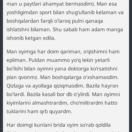
man u paytlari ahamyat bermasdim). Man esa
yoshligimdan sport bilan shug'ullanib kelaman va
boshqalardan farqli o'laroq pulni qanaqa
ishlatshni bilaman. Shu sabab ham adam manga
ishonib ketgan edila.
Man oyimga har doim qariman, o'qishimni ham
epliman. Puldan muammo yo'q lekin yetarli
bo'lishi bilan oyimni yana doktorga ko'rsatishni
plan qvonmz. Man boshqalarga o'xshamasdim.
Qizlaga va ayollaga qiziqmasdim. Bazila hayron
bo'lardi. Bazila kasali bor db o'ylirdi. Man oyimni
kiyimlarini almashtrardim, cho'miltrardm hatto
tuklarini ham qrb quyardm.
Har doimgi kunlani brida oyim so'rab qoldila