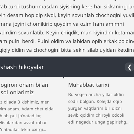
rab turdi tushunmasdan siyishing kere har sikkaningda
yin desam hop dip siydi, keyin sovunlab chochogini yuvi
mma joyini chomiltirib qoydim va ozim ham amimni
vdirdim sovunlatib. Keyin chiqdik, man kiyindim ketama
am pulni berdi. Pulni oldim va labidan opib erkak boldin
iqiy didim va chochogini bitta sekin silab uyidan ketdim
shash hikoyalar
❮
ogiron onam bilan
Muhabbat tarixi
isol onlarimiz
Bu voqea ancha yillar oldin
sodir bolgan. Kolejda oqib
iz oilada 3 kishimiz, men
yurgan vaqtlarim bir qizni
yim adam. Adam chet elda
sevib qoldim chiroyli odobli
shlab pul jo'natadilar,
edi negadur unga gapirishga
elishlaridan avval xabar
uyalardim vaqt otib jasorat
o'natadilar lekin oxirgi