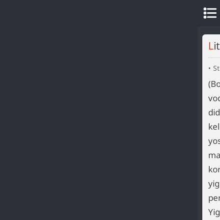
L
S
(Bo
voq
di
kel
yo
ma
ko
yi
pe
Yi