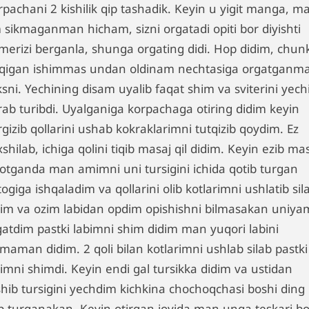
rpachani 2 kishilik qip tashadik. Keyin u yigit manga, m
 sikmaganman hicham, sizni orgatadi opiti bor diyishti
merizi berganla, shunga orgating didi. Hop didim, chunk
k qigan ishimmas undan oldinam nechtasiga orgatganm
sni. Yechining disam uyalib faqat shim va sviterini yech
rab turibdi. Uyalganiga korpachaga otiring didim keyin
rgizib qollarini ushab kokraklarimni tutqizib qoydim. Ez
shilab, ichiga qolini tiqib masaj qil didim. Keyin ezib ma
votganda man amimni uni tursigini ichida qotib turgan
ogiga ishqaladim va qollarini olib kotlarimni ushlatib sil
dim va ozim labidan opdim opishishni bilmasakan uniya
gatdim pastki labimni shim didim man yuqori labini
maman didim. 2 qoli bilan kotlarimni ushlab silab pastki
imni shimdi. Keyin endi gal tursikka didim va ustidan
shib tursigini yechdim kichkina chochoqchasi boshi ding
p turganakan. Keyin otirgan joyida man unga teskari bo