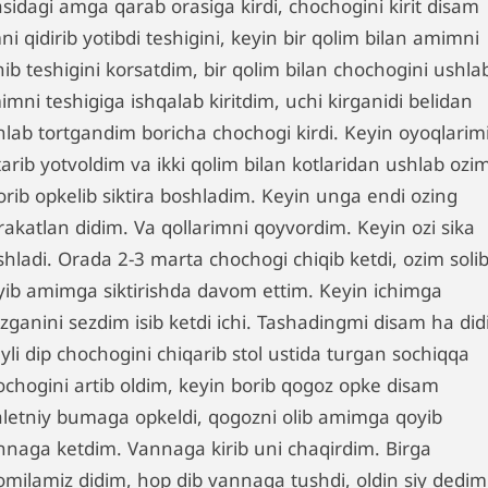
sidagi amga qarab orasiga kirdi, chochogini kirit disam
i qidirib yotibdi teshigini, keyin bir qolim bilan amimni
ib teshigini korsatdim, bir qolim bilan chochogini ushla
mni teshigiga ishqalab kiritdim, uchi kirganidi belidan
hlab tortgandim boricha chochogi kirdi. Keyin oyoqlarim
arib yotvoldim va ikki qolim bilan kotlaridan ushlab ozi
orib opkelib siktira boshladim. Keyin unga endi ozing
rakatlan didim. Va qollarimni qoyvordim. Keyin ozi sika
shladi. Orada 2-3 marta chochogi chiqib ketdi, ozim soli
yib amimga siktirishda davom ettim. Keyin ichimga
zganini sezdim isib ketdi ichi. Tashadingmi disam ha didi
li dip chochogini chiqarib stol ustida turgan sochiqqa
ochogini artib oldim, keyin borib qogoz opke disam
aletniy bumaga opkeldi, qogozni olib amimga qoyib
nnaga ketdim. Vannaga kirib uni chaqirdim. Birga
omilamiz didim, hop dib vannaga tushdi, oldin siy dedim