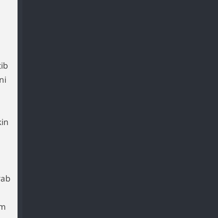
ib
ni
kin
rab
im