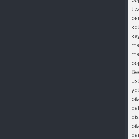
tiz
pe
kot
key
ma
ma
bo
Be
ust
yo
bi
qa
dis
bi
qar