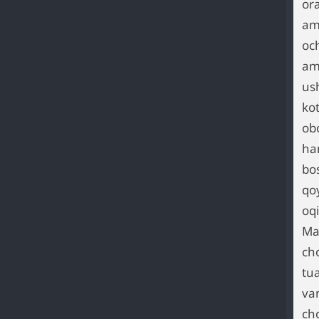
ora
amn
och
ami
us
kot
ob
ha
bo
qo
oqi
May
ch
tu
va
ch