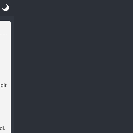
git
di.