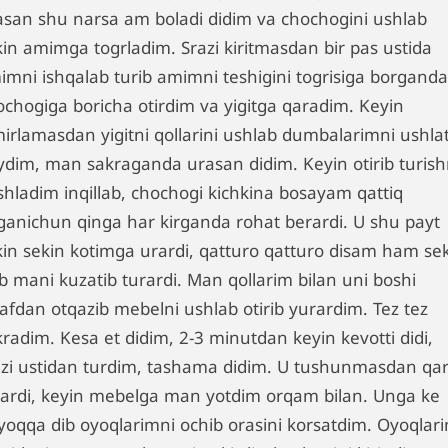
lasan shu narsa am boladi didim va chochogini ushlab
kin amimga togrladim. Srazi kiritmasdan bir pas ustida
imni ishqalab turib amimni teshigini togrisiga borganda
ochogiga boricha otirdim va yigitga qaradim. Keyin
mirlamasdan yigitni qollarini ushlab dumbalarimni ushlat
ydim, man sakraganda urasan didim. Keyin otirib turish
shladim inqillab, chochogi kichkina bosayam qattiq
ganichun qinga har kirganda rohat berardi. U shu payt
kin sekin kotimga urardi, qatturo qatturo disam ham se
b mani kuzatib turardi. Man qollarim bilan uni boshi
rafdan otqazib mebelni ushlab otirib yurardim. Tez tez
kradim. Kesa et didim, 2-3 minutdan keyin kevotti didi,
azi ustidan turdim, tashama didim. U tushunmasdan qa
rardi, keyin mebelga man yotdim orqam bilan. Unga ke
yoqqa dib oyoqlarimni ochib orasini korsatdim. Oyoqlar