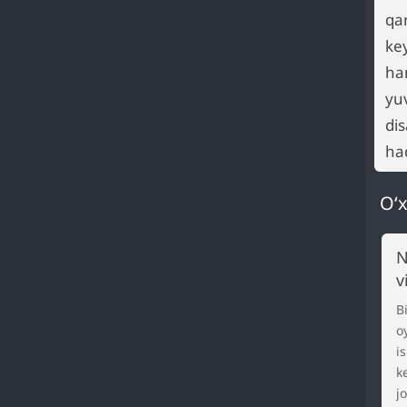
qa
ke
ha
yu
dis
haq
O‘x
N
v
B
o
i
k
j