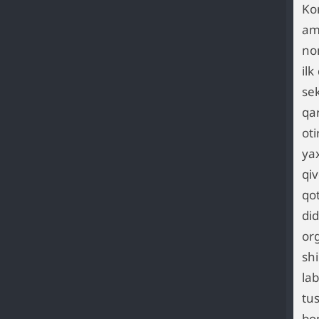
Ko
am
no
il
sek
qa
oti
yax
qi
qot
di
or
shi
lab
tu
bo