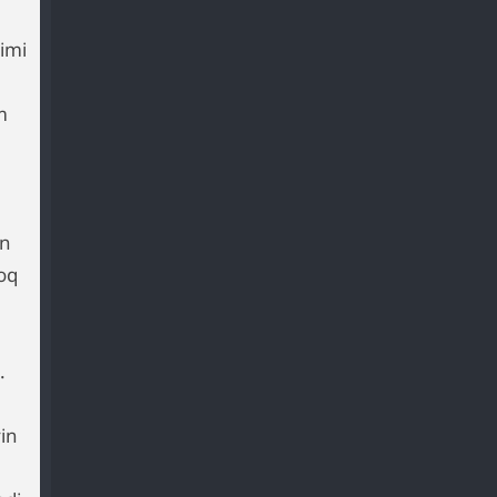
imi
m
an
oq
.
yin