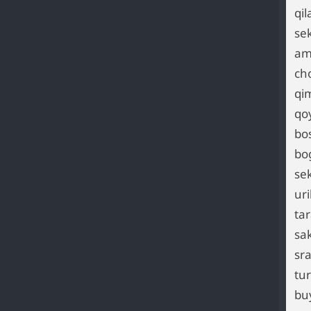
qi
se
am
ch
qi
qo
bo
bo
se
uri
ta
sa
sr
tu
bu