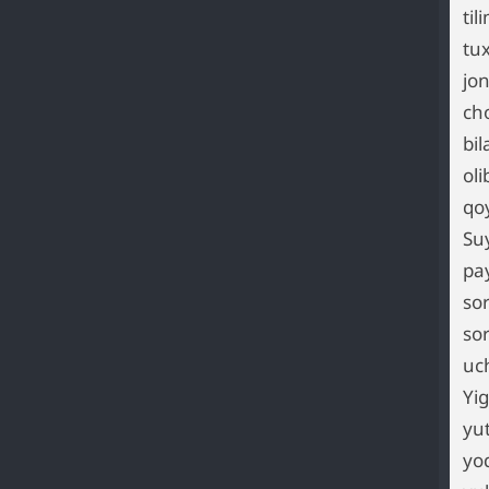
ti
tu
jon
ch
bil
ol
qo
Su
pay
so
so
uc
Yig
yut
yoq