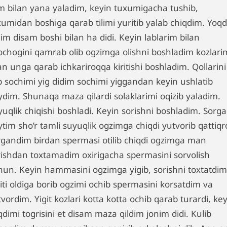
lim bilan yana yaladim, keyin tuxumigacha tushib,
xumidan boshiga qarab tilimi yuritib yalab chiqdim. Yoqd
im disam boshi bilan ha didi. Keyin lablarim bilan
ochogini qamrab olib ogzimga olishni boshladim kozlari
an unga qarab ichkariroqqa kiritishi boshladim. Qollarini
ib sochimi yig didim sochimi yiggandan keyin ushlatib
ydim. Shunaqa maza qilardi solaklarimi oqizib yaladim.
yuqlik chiqishi boshladi. Keyin sorishni boshladim. Sorg
tim sho’r tamli suyuqlik ogzimga chiqdi yutvorib qattiqr
rgandim birdan spermasi otilib chiqdi ogzimga man
rishdan toxtamadim oxirigacha spermasini sorvolish
hun. Keyin hammasini ogzimga yigib, sorishni toxtatdim
iti oldiga borib ogzimi ochib spermasini korsatdim va
vordim. Yigit kozlari kotta kotta ochib qarab turardi, ke
dimi togrisini et disam maza qildim jonim didi. Kulib