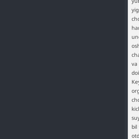
yu
yi
ch
ha
un
os
cha
va
do
Ke
or
ch
ki
su
bil
otd