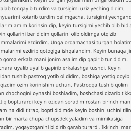
zalab tonqayib turdim va tursigimi uziz yeching didim,
nyuarimi kotarib turdim belimgacha, tursigimi yechgan
larim amim korinsin dip, keyin tursigimi yechib olib hidl
in qollarini ber didim qollarini olib oldimga otqizib
mmalarimi ezdirdim. Unga orqamachasi turgan holati
malarimi ezdirib qotogiga ishqalandim. Keyin bunaqa j
p qoma erkala mani jonim asalim dip gapirib tur didim.
chara uyalib uyalib gapirib erkalashga tushdi. Keyin
idan tushib pastroq yotib ol didim, boshiga yostiq qoyib
tqizdim ozim korinishim uchun. Pastroqqa tushib qolim
lan chochogini oynashi boshladim, boshchasi qizarib tikk
ttiq bopturardi keyin ozidan soradim rostan birinchima
am ha didi titrab, bopti didimde keyin boshini uchini tili
lan bir marta chupa chupsdek yaladim va mimikasiga
adim, yoqayotganini bildirib qarab turardi. Ikkinchi mar