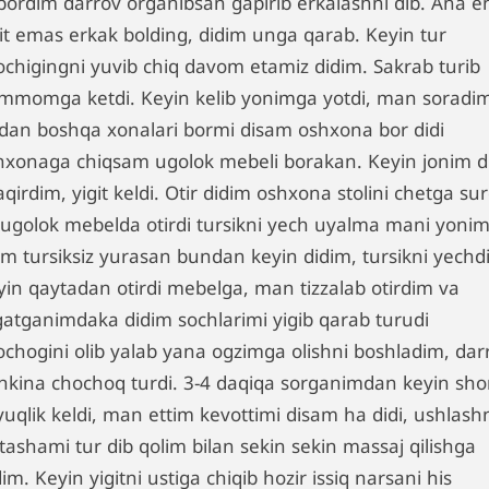
bordim darrov organibsan gapirib erkalashni dib. Ana e
git emas erkak bolding, didim unga qarab. Keyin tur
ochigingni yuvib chiq davom etamiz didim. Sakrab turib
mmomga ketdi. Keyin kelib yonimga yotdi, man soradi
dan boshqa xonalari bormi disam oshxona bor didi
hxonaga chiqsam ugolok mebeli borakan. Keyin jonim d
qirdim, yigit keldi. Otir didim oshxona stolini chetga sur
 ugolok mebelda otirdi tursikni yech uyalma mani yoni
im tursiksiz yurasan bundan keyin didim, tursikni yechdi
yin qaytadan otirdi mebelga, man tizzalab otirdim va
gatganimdaka didim sochlarimi yigib qarab turudi
ochogini olib yalab yana ogzimga olishni boshladim, dar
chkina chochoq turdi. 3-4 daqiqa sorganimdan keyin sho
yuqlik keldi, man ettim kevottimi disam ha didi, ushlash
 tashami tur dib qolim bilan sekin sekin massaj qilishga
im. Keyin yigitni ustiga chiqib hozir issiq narsani his