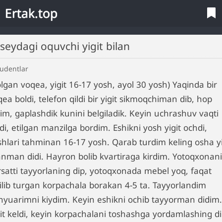
Ertak.top
itseydagi oquvchi yigit bilan
tudentlar
lgan voqea, yigit 16-17 yosh, ayol 30 yosh) Yaqinda bir
ea boldi, telefon qildi bir yigit sikmoqchiman dib, hop
dim, gaplashdik kunini belgiladik. Keyin uchrashuv vaqti
di, etilgan manzilga bordim. Eshikni yosh yigit ochdi,
shlari tahminan 16-17 yosh. Qarab turdim keling osha yi
nman didi. Hayron bolib kvartiraga kirdim. Yotoqxonani
rsatti tayyorlaning dip, yotoqxonada mebel yoq, faqat
gilib turgan korpachala borakan 4-5 ta. Tayyorlandim
nyuarimni kiydim. Keyin eshikni ochib tayyorman didim.
git keldi, keyin korpachalani toshashga yordamlashing di